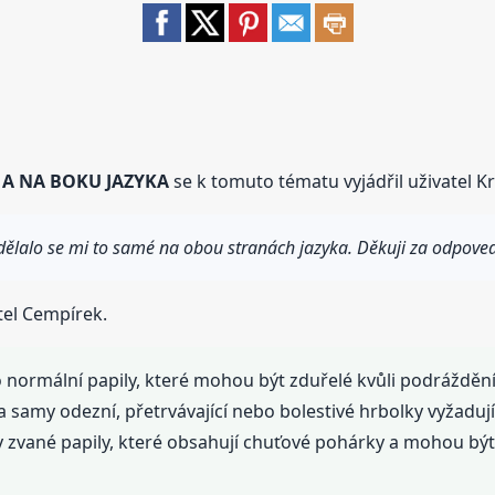
 A NA BOKU JAZYKA
se k tomuto tématu vyjádřil uživatel Kr
dělalo se mi to samé na obou stranách jazyka. Děkuji za odpove
tel Cempírek.
o normální papily, které mohou být zduřelé kvůli podráždění
 samy odezní, přetrvávající nebo bolestivé hrbolky vyžadují 
y zvané papily, které obsahují chuťové pohárky a mohou být