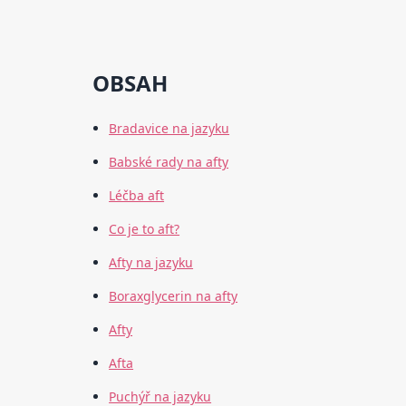
OBSAH
Bradavice na jazyku
Babské rady na afty
Léčba aft
Co je to aft?
Afty na jazyku
Boraxglycerin na afty
Afty
Afta
Puchýř na jazyku