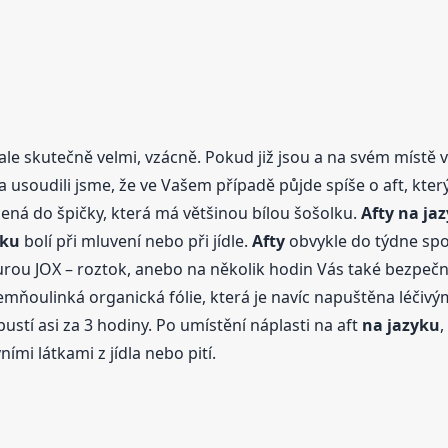
 ale skutečně velmi, vzácně. Pokud již jsou a na svém místě vý
 a usoudili jsme, že ve Vašem případě půjde spíše o aft, kte
cená do špičky, která má většinou bílou šošolku.
Afty
na ja
yku
bolí při mluvení nebo při jídle.
Afty
obvykle do týdne spo
urou JOX – roztok, anebo na několik hodin Vás také bezpečn
emňoulinká organická fólie, která je navíc napuštěna léčivým
pustí asi za 3 hodiny. Po umístění náplasti na aft
na jazyku
,
ími látkami z jídla nebo pití.