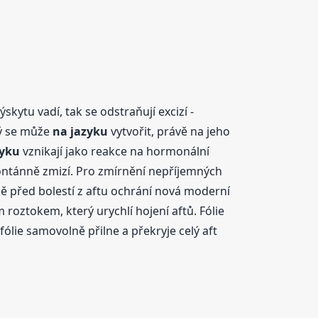
skytu vadí, tak se odstraňují excizí -
rý se může
na jazyku
vytvořit, právě na jeho
zyku
vznikají jako reakce na hormonální
ntánně zmizí. Pro zmírnění nepříjemných
ě před bolestí z aftu ochrání nová moderní
 roztokem, který urychlí hojení aftů. Fólie
 fólie samovolně přilne a překryje celý aft