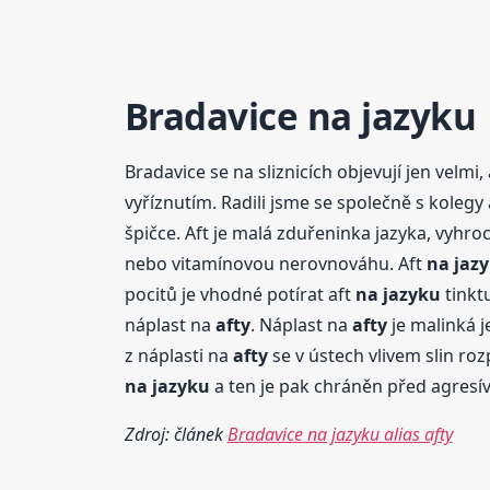
Bradavice
na jazyku
Bradavice se na sliznicích objevují jen velmi,
vyříznutím. Radili jsme se společně s kolegy
špičce. Aft je malá zduřeninka jazyka, vyhro
nebo vitamínovou nerovnováhu. Aft
na jaz
pocitů je vhodné potírat aft
na jazyku
tinkt
náplast na
afty
. Náplast na
afty
je malinká j
z náplasti na
afty
se v ústech vlivem slin roz
na jazyku
a ten je pak chráněn před agresívn
Zdroj: článek
Bradavice na jazyku alias afty