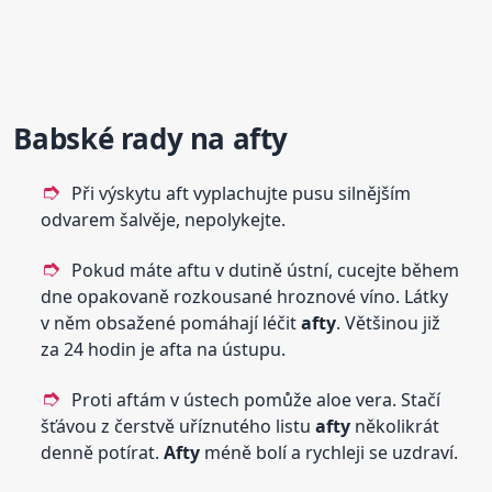
Babské rady na
afty
Při výskytu aft vyplachujte pusu silnějším
odvarem šalvěje, nepolykejte.
Pokud máte aftu v dutině ústní, cucejte během
dne opakovaně rozkousané hroznové víno. Látky
v něm obsažené pomáhají léčit
afty
. Většinou již
za 24 hodin je afta na ústupu.
Proti aftám v ústech pomůže aloe vera. Stačí
šťávou z čerstvě uříznutého listu
afty
několikrát
denně potírat.
Afty
méně bolí a rychleji se uzdraví.