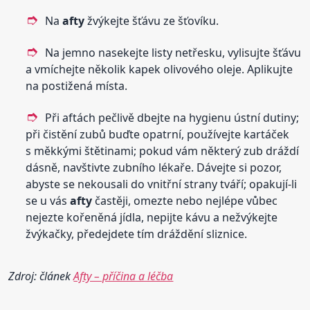
Na
afty
žvýkejte šťávu ze šťovíku.
Na jemno nasekejte listy netřesku, vylisujte šťávu
a vmíchejte několik kapek olivového oleje. Aplikujte
na postižená místa.
Při aftách pečlivě dbejte na hygienu ústní dutiny;
při čistění zubů buďte opatrní, používejte kartáček
s měkkými štětinami; pokud vám některý zub dráždí
dásně, navštivte zubního lékaře. Dávejte si pozor,
abyste se nekousali do vnitřní strany tváří; opakují-li
se u vás
afty
častěji, omezte nebo nejlépe vůbec
nejezte kořeněná jídla, nepijte kávu a nežvýkejte
žvýkačky, předejdete tím dráždění sliznice.
Zdroj: článek
Afty – příčina a léčba