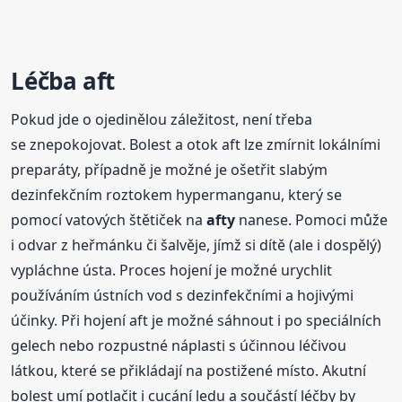
Léčba aft
Pokud jde o ojedinělou záležitost, není třeba
se znepokojovat. Bolest a otok aft lze zmírnit lokálními
preparáty, případně je možné je ošetřit slabým
dezinfekčním roztokem hypermanganu, který se
pomocí vatových štětiček na
afty
nanese. Pomoci může
i odvar z heřmánku či šalvěje, jímž si dítě (ale i dospělý)
vypláchne ústa. Proces hojení je možné urychlit
používáním ústních vod s dezinfekčními a hojivými
účinky. Při hojení aft je možné sáhnout i po speciálních
gelech nebo rozpustné náplasti s účinnou léčivou
látkou, které se přikládají na postižené místo. Akutní
bolest umí potlačit i cucání ledu a součástí léčby by