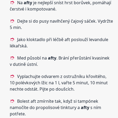
Na
afty
je nejlepší sníst hrst borůvek, pomáhají
čerstvé i kompotované.
Dejte si do pusy navlhčený čajový sáček. Vydržte
5 min.
Jako kloktadlo při léčbě aft poslouží levandule
lékařská.
Med působí na
afty
. Brání přerůstání kvasinek
v dutině ústní.
Vyplachujte odvarem z ostružníku křovitého,
10 polévkových lžic na 1 l, vařte 5 minut, 10 minut
nechte odstát. Pijte po doušcích.
Bolest aft zmírníte tak, když si tampónek
namočíte do propolisové tinktury a
afty
s ním
potřete.