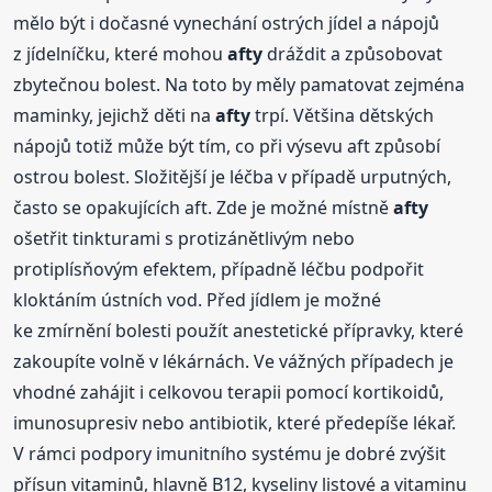
mělo být i dočasné vynechání ostrých jídel a nápojů
z jídelníčku, které mohou
afty
dráždit a způsobovat
zbytečnou bolest. Na toto by měly pamatovat zejména
maminky, jejichž děti na
afty
trpí. Většina dětských
nápojů totiž může být tím, co při výsevu aft způsobí
ostrou bolest. Složitější je léčba v případě urputných,
často se opakujících aft. Zde je možné místně
afty
ošetřit tinkturami s protizánětlivým nebo
protiplísňovým efektem, případně léčbu podpořit
kloktáním ústních vod. Před jídlem je možné
ke zmírnění bolesti použít anestetické přípravky, které
zakoupíte volně v lékárnách. Ve vážných případech je
vhodné zahájit i celkovou terapii pomocí kortikoidů,
imunosupresiv nebo antibiotik, které předepíše lékař.
V rámci podpory imunitního systému je dobré zvýšit
přísun vitaminů, hlavně B12, kyseliny listové a vitaminu