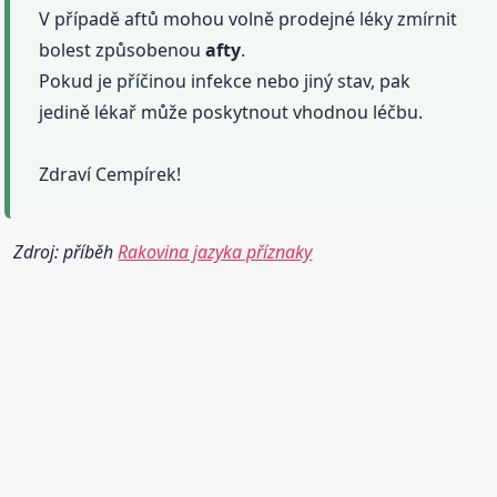
V případě aftů mohou volně prodejné léky zmírnit
bolest způsobenou
afty
.
Pokud je příčinou infekce nebo jiný stav, pak
jedině lékař může poskytnout vhodnou léčbu.
Zdraví Cempírek!
Zdroj: příběh
Rakovina jazyka příznaky