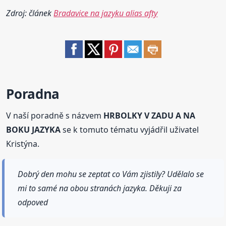
Zdroj: článek
Bradavice na jazyku alias afty
Poradna
V naší poradně s názvem
HRBOLKY V ZADU A NA
BOKU JAZYKA
se k tomuto tématu vyjádřil uživatel
Kristýna.
Dobrý den mohu se zeptat co Vám zjistily? Udělalo se
mi to samé na obou stranách jazyka. Děkuji za
odpoved