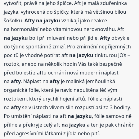
vytvořit, právě na jeho špičce. Aft je malá zduřeninka
jazyka, vyhrocená do špičky, která má většinou bílou
šošolku.
Afty
na jazyku
vznikají jako reakce
na hormonální nebo vitamínovou nerovnováhu. Aft
na jazyku
bolí při mluvení nebo při jídle.
Afty
obvykle
do týdne spontánně zmizí. Pro zmírnění nepříjemných
pocitů je vhodné potírat aft
na jazyku
tinkturou JOX –
roztok, anebo na několik hodin Vás také bezpečně
před bolestí z aftu ochrání nová moderní náplast
na
afty
. Náplast na
afty
je malinká jemňoulinká
organická fólie, která je navíc napuštěna léčivým
roztokem, který urychlí hojení aftů. Fólie z náplasti
na
afty
se v ústech vlivem slin rozpustí asi za 3 hodiny.
Po umístění náplasti na aft
na jazyku
, fólie samovolně
přilne a překryje celý aft
na jazyku
a ten je pak chráněn
před agresívními látkami z jídla nebo pití.