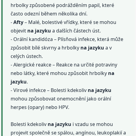
hrbolky způsobené podrážděním papil, které
často odezní během několika dní.
-
Afty
– Malé, bolestivé vřídky, které se mohou
objevit
na jazyku
a dalších částech úst.
- Orální kandidóza – Plísňová infekce, která může
způsobit bílé skvrny a hrbolky
na jazyku
a v
celých ústech.
- Alergické reakce – Reakce na určité potraviny
nebo látky, které mohou způsobit hrbolky
na
jazyku
.
- Virové infekce – Bolesti kdekoliv
na jazyku
mohou způsobovat onemocnění jako orální
herpes (opary) nebo HPV.
Bolesti kdekoliv
na jazyku
i vzadu se mohou
projevit společně se spálou, angínou, leukoplakií a