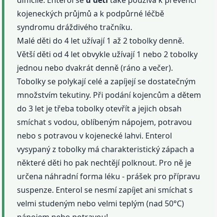
difficile. Enterol se
u dětí
také používá k prevenci
kojeneckých průjmů a k podpůrné léčbě
syndromu dráždivého tračníku.
Malé děti do 4 let užívají 1 až 2 tobolky denně.
Větší děti od 4 let obvykle užívají 1 nebo 2 tobolky
jednou nebo dvakrát denně (ráno a večer).
Tobolky se polykají celé a zapíjejí se dostatečným
množstvím tekutiny. Při podání kojencům a dětem
do 3 let je třeba tobolky otevřít a jejich obsah
smíchat s vodou, oblíbeným nápojem, potravou
nebo s potravou v kojenecké lahvi. Enterol
vysypaný z tobolky má charakteristický zápach a
některé děti ho pak nechtějí polknout. Pro ně je
určena náhradní forma léku - prášek pro přípravu
suspenze. Enterol se nesmí zapíjet ani smíchat s
velmi studeným nebo velmi teplým (nad 50°C)