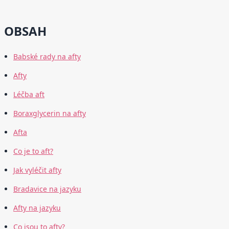
OBSAH
Babské rady na afty
Afty
Léčba aft
Boraxglycerin na afty
Afta
Co je to aft?
Jak vyléčit afty
Bradavice na jazyku
Afty na jazyku
Co jsou to afty?