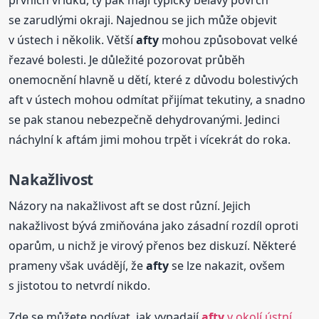
prvních vřídků, ty pak mají typický bělavý povrch
se zarudlými okraji. Najednou se jich může objevit
v ústech i několik. Větší
afty
mohou způsobovat velké
řezavé bolesti. Je důležité pozorovat průběh
onemocnění hlavně u dětí, které z důvodu bolestivých
aft v ústech mohou odmítat přijímat tekutiny, a snadno
se pak stanou nebezpečně dehydrovanými. Jedinci
náchylní k aftám jimi mohou trpět i vícekrát do roka.
Nakažlivost
Názory na nakažlivost aft se dost různí. Jejich
nakažlivost bývá zmiňována jako zásadní rozdíl oproti
oparům, u nichž je virový přenos bez diskuzí. Některé
prameny však uvádějí, že
afty
se lze nakazit, ovšem
s jistotou to netvrdí nikdo.
Zde se můžete podívat, jak vypadají
afty
v okolí ústní