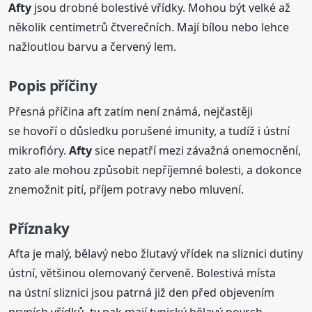
Afty
jsou drobné bolestivé vřídky. Mohou být velké až
několik centimetrů čtverečních. Mají bílou nebo lehce
nažloutlou barvu a červený lem.
Popis příčiny
Přesná příčina aft zatím není známá, nejčastěji
se hovoří o důsledku porušené imunity, a tudíž i ústní
mikroflóry.
Afty
sice nepatří mezi závažná onemocnění,
zato ale mohou způsobit nepříjemné bolesti, a dokonce
znemožnit pití, příjem potravy nebo mluvení.
Příznaky
Afta je malý, bělavý nebo žlutavý vřídek na sliznici dutiny
ústní, většinou olemovaný červeně. Bolestivá místa
na ústní sliznici jsou patrná již den před objevením