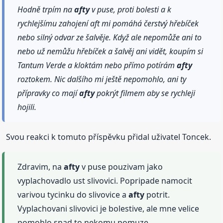
Hodně trpím na
afty
v puse, proti bolesti a k
rychlejšímu zahojení aft mi pomáhá čerstvý hřebíček
nebo silný odvar ze šalvěje. Když ale nepomůže ani to
nebo už nemůžu hřebíček a šalvěj ani vidět, koupím si
Tantum Verde a kloktám nebo přímo potírám
afty
roztokem. Nic dalšího mi ještě nepomohlo, ani ty
přípravky co mají
afty
pokrýt filmem aby se rychleji
hojili.
Svou reakci k tomuto příspěvku přidal uživatel Toncek.
Zdravim, na
afty
v puse pouzivam jako
vyplachovadlo ust slivovici. Popripade namocit
varivou tycinku do slivovice a
afty
potrit.
Vyplachovani slivovici je bolestive, ale mne velice
pomohlo snad to nekomu pomuze.