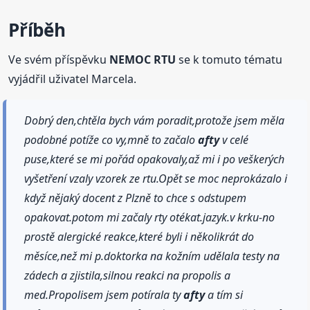
Příběh
Ve svém příspěvku
NEMOC RTU
se k tomuto tématu
vyjádřil uživatel Marcela.
Dobrý den,chtěla bych vám poradit,protože jsem měla
podobné potíže co vy,mně to začalo
afty
v celé
puse,které se mi pořád opakovaly,až mi i po veškerých
vyšetření vzaly vzorek ze rtu.Opět se moc neprokázalo i
když nějaký docent z Plzně to chce s odstupem
opakovat.potom mi začaly rty otékat.jazyk.v krku-no
prostě alergické reakce,které byli i několikrát do
měsíce,než mi p.doktorka na kožním udělala testy na
zádech a zjistila,silnou reakci na propolis a
med.Propolisem jsem potírala ty
afty
a tím si