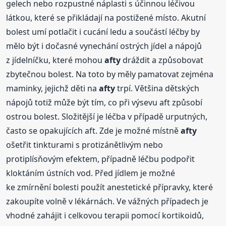
gelech nebo rozpustné náplasti s účinnou léčivou
látkou, které se přikládají na postižené místo. Akutní
bolest umí potlačit i cucání ledu a součástí léčby by
mělo být i dočasné vynechání ostrých jídel a nápojů
z jídelníčku, které mohou
afty
dráždit a způsobovat
zbytečnou bolest. Na toto by měly pamatovat zejména
maminky, jejichž děti na
afty
trpí. Většina dětských
nápojů totiž může být tím, co při výsevu aft způsobí
ostrou bolest. Složitější je léčba v případě urputných,
často se opakujících aft. Zde je možné místně
afty
ošetřit tinkturami s protizánětlivým nebo
protiplísňovým efektem, případně léčbu podpořit
kloktáním ústních vod. Před jídlem je možné
ke zmírnění bolesti použít anestetické přípravky, které
zakoupíte volně v lékárnách. Ve vážných případech je
vhodné zahájit i celkovou terapii pomocí kortikoidů,