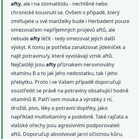
afty
, ale i na stomatitidu - nechtěné nebo
chronické kousnutí se. Ovšem v případě, který
zmiňujete u své manželky bude i Herbadent pouze
omezovačem nepříjemných projevů aftů, ale
nebude
afty
léčit - tedy omezovat jejich další
výskyt. K tomu je potřeba zanalizovat jídelníček a
najít potravinu/y, které vyvolávají vznik aftů.
Nejčastěji jsou
afty
příznakem nerovnováhy
vitamínu B a to jak jeho nedostatku, tak i jeho
přebytku. Proto i ve Vašem případě doporučuji
soustředit se právě na potraviny obsahující hodně
vitamínů B. Patří sem mouka a výrobky z ní,
droždí, pivo, léky a potravní doplňky, jako
například multivitamíny a podobně. Také rajčata a
vlašské ořechy jsou agresivními podporovateli
aftů. Doporučuji absolvovat jarní očistnou kůru,