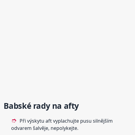
Babské rady na
afty
Při výskytu aft vyplachujte pusu silnějším
odvarem šalvěje, nepolykejte.