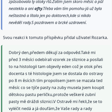
způsobovala ty otoky rtů.Zatím jsem skoro měsíc a půl
neotekla a ani
afty
.Třeba vám tím pomohu-já už byla
neštastná a lítala jen po doktorech,kde si nikdo
nevěděl rady.S pozdravem a brzké uzdravení.
Svou reakci k tomuto příspěvku přidal uživatel Rozarka.
Dobrý den,předem děkují za odpověd.Také mi
před 3 měsíci odebírali vzorek ze sliznice a posílali
to na histologii tam objevily eden což je otok přes
docenta s té histologie jsem se dostala do ostravy
po 8 m ěsících tím propolisem jsem se mazala ted
měsíc co se týče pasty na zuby musela jsem koupit
dětskou pastu perličku,protože veškeré zubní
pasty mě dráždi sliznici.V Ostravě mi řekli,že se to
vyléčit nedá a já doufám,že Vaše rady a rady