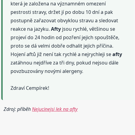
která je založena na významném omezení
pestrosti stravy, držet jí po dobu 10 dní a pak
postupně zařazovat obvyklou stravu a sledovat
reakce na jazyku.
Afty
jsou rychlé, většinou se
projeví do 24 hodin od pozření jejich spouštěče,
proto se dá velmi dobře odhalit jejich příčina.
Hojení aftů již není tak rychlé a nejrychleji se
afty
zatáhnou nejdříve za tři dny, pokud nejsou dále
povzbuzovány novými alergeny.
Zdraví Cempírek!
Zdroj: příběh
Nejucinejsi lek na afty