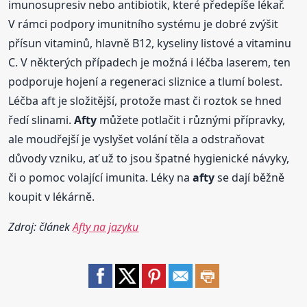
imunosupresiv nebo antibiotik, které předepíše lékař.
V rámci podpory imunitního systému je dobré zvýšit
přísun vitaminů, hlavně B12, kyseliny listové a vitaminu
C. V některých případech je možná i léčba laserem, ten
podporuje hojení a regeneraci sliznice a tlumí bolest.
Léčba aft je složitější, protože mast či roztok se hned
ředí slinami.
Afty
můžete potlačit i různými přípravky,
ale moudřejší je vyslyšet volání těla a odstraňovat
důvody vzniku, ať už to jsou špatné hygienické návyky,
či o pomoc volající imunita. Léky na
afty
se dají běžně
koupit v lékárně.
Zdroj: článek
Afty na jazyku