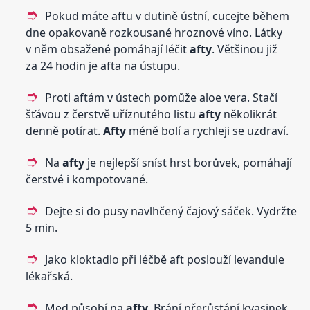
Pokud máte aftu v dutině ústní, cucejte během
dne opakovaně rozkousané hroznové víno. Látky
v něm obsažené pomáhají léčit
afty
. Většinou již
za 24 hodin je afta na ústupu.
Proti aftám v ústech pomůže aloe vera. Stačí
šťávou z čerstvě uříznutého listu
afty
několikrát
denně potírat.
Afty
méně bolí a rychleji se uzdraví.
Na
afty
je nejlepší sníst hrst borůvek, pomáhají
čerstvé i kompotované.
Dejte si do pusy navlhčený čajový sáček. Vydržte
5 min.
Jako kloktadlo při léčbě aft poslouží levandule
lékařská.
Med působí na
afty
. Brání přerůstání kvasinek