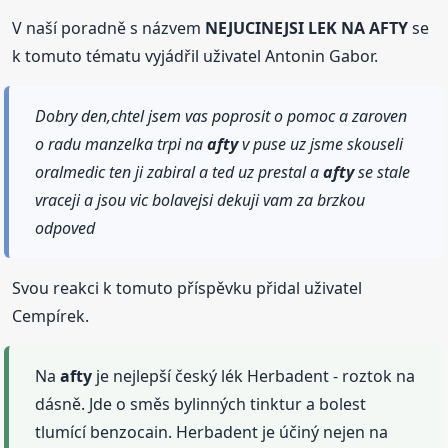
V naší poradně s názvem
NEJUCINEJSI LEK NA AFTY
se
k tomuto tématu vyjádřil uživatel Antonin Gabor.
Dobry den,chtel jsem vas poprosit o pomoc a zaroven
o radu manzelka trpi na
afty
v puse uz jsme skouseli
oralmedic ten ji zabiral a ted uz prestal a
afty
se stale
vraceji a jsou vic bolavejsi dekuji vam za brzkou
odpoved
Svou reakci k tomuto příspěvku přidal uživatel
Cempírek.
Na
afty
je nejlepší český lék Herbadent - roztok na
dásně. Jde o směs bylinných tinktur a bolest
tlumící benzocain. Herbadent je účiný nejen na