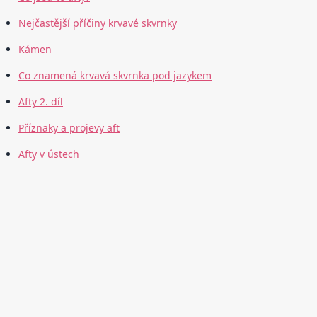
Nejčastější příčiny krvavé skvrnky
Kámen
Co znamená krvavá skvrnka pod jazykem
Afty 2. díl
Příznaky a projevy aft
Afty v ústech