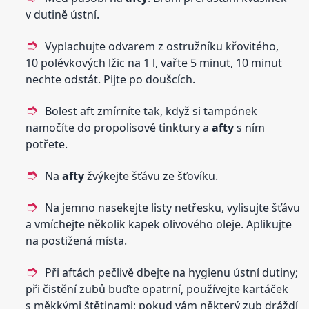
v dutině ústní.
Vyplachujte odvarem z ostružníku křovitého,
10 polévkových lžic na 1 l, vařte 5 minut, 10 minut
nechte odstát. Pijte po doušcích.
Bolest aft zmírníte tak, když si tampónek
namočíte do propolisové tinktury a
afty
s ním
potřete.
Na
afty
žvýkejte šťávu ze šťovíku.
Na jemno nasekejte listy netřesku, vylisujte šťávu
a vmíchejte několik kapek olivového oleje. Aplikujte
na postižená místa.
Při aftách pečlivě dbejte na hygienu ústní dutiny;
při čistění zubů buďte opatrní, používejte kartáček
s měkkými štětinami; pokud vám některý zub dráždí