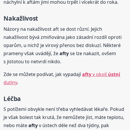
náchylní k aftám jimi mohou trpět i vícekrát do roka.
Nakažlivost
Názory na nakažlivost aft se dost různí. Jejich
nakažlivost bývá zmiňována jako zásadní rozdíl oproti
oparům, u nichž je virový přenos bez diskuzí. Některé
prameny však uvádějí, že
afty
se lze nakazit, ovšem
s jistotou to netvrdí nikdo.
Zde se můžete podívat, jak vypadají
afty
v okolí
ústní
dutiny
.
Léčba
S potížemi obvykle není třeba vyhledávat lékaře. Pokud
je však bolest tak krutá, že nemůžete jíst, máte teplotu,
nebo máte
afty
v ústech déle než dva týdny, pak