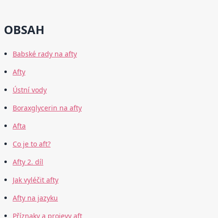
OBSAH
Babské rady na afty
Afty
Ústní vody
Boraxglycerin na afty
Afta
Co je to aft?
Afty 2. díl
Jak vyléčit afty
Afty na jazyku
Příznaky a projevy aft