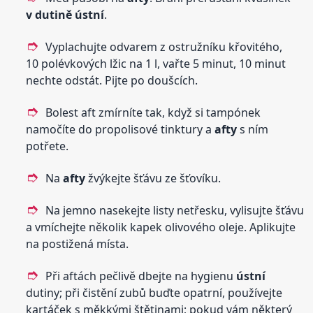
v dutině
ústní
.
Vyplachujte odvarem z ostružníku křovitého,
10 polévkových lžic na 1 l, vařte 5 minut, 10 minut
nechte odstát. Pijte po doušcích.
Bolest aft zmírníte tak, když si tampónek
namočíte do propolisové tinktury a
afty
s ním
potřete.
Na
afty
žvýkejte šťávu ze šťovíku.
Na jemno nasekejte listy netřesku, vylisujte šťávu
a vmíchejte několik kapek olivového oleje. Aplikujte
na postižená místa.
Při aftách pečlivě dbejte na hygienu
ústní
dutiny; při čistění zubů buďte opatrní, používejte
kartáček s měkkými štětinami; pokud vám některý