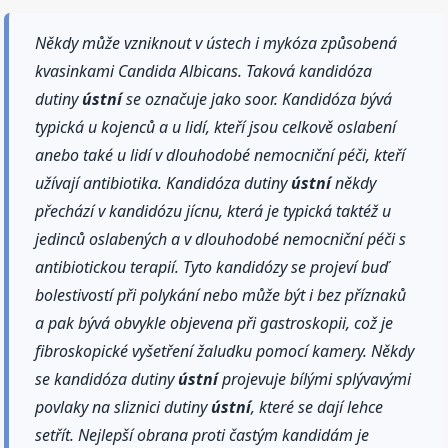
Někdy může vzniknout v ústech i mykóza způsobená
kvasinkami Candida Albicans. Taková kandidóza
dutiny
ústní
se označuje jako soor. Kandidóza bývá
typická u kojenců a u lidí, kteří jsou celkově oslabení
anebo také u lidí v dlouhodobé nemocniční péči, kteří
užívají antibiotika. Kandidóza dutiny
ústní
někdy
přechází v kandidózu jícnu, která je typická taktéž u
jedinců oslabených a v dlouhodobé nemocniční péči s
antibiotickou terapií. Tyto kandidózy se projeví buď
bolestivostí při polykání nebo může být i bez příznaků
a pak bývá obvykle objevena při gastroskopii, což je
fibroskopické vyšetření žaludku pomocí kamery. Někdy
se kandidóza dutiny
ústní
projevuje bílými splývavými
povlaky na sliznici dutiny
ústní
, které se dají lehce
setřít. Nejlepší obrana proti častým kandidám je