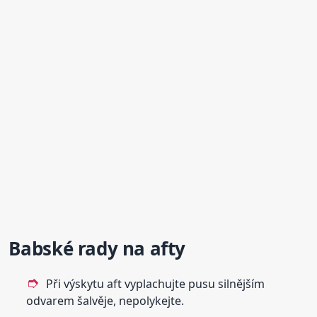
Babské rady na
afty
Při výskytu aft vyplachujte pusu silnějším
odvarem šalvěje, nepolykejte.