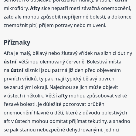
mikroflóry.
Afty
sice nepatří mezi závažná onemocnění,
zato ale mohou způsobit nepříjemné bolesti, a dokonce
znemožnit pití, příjem potravy nebo mluvení.
Příznaky
Afta je malý, bělavý nebo žlutavý vřídek na sliznici dutiny
ústní
, většinou olemovaný červeně. Bolestivá místa
na
ústní
sliznici jsou patrná již den před objevením
prvních vřídků, ty pak mají typický bělavý povrch
se zarudlými okraji. Najednou se jich může objevit
v ústech i několik. Větší
afty
mohou způsobovat velké
řezavé bolesti. Je důležité pozorovat průběh
onemocnění hlavně u dětí, které z důvodu bolestivých
aft v ústech mohou odmítat přijímat tekutiny, a snadno
se pak stanou nebezpečně dehydrovanými. Jedinci