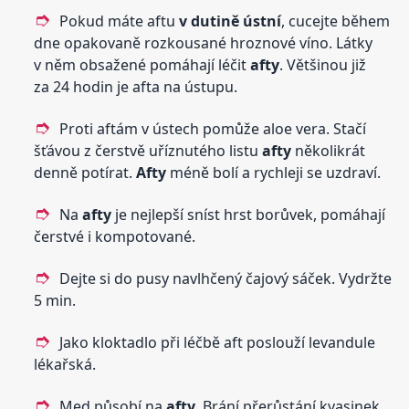
Pokud máte aftu
v dutině
ústní
, cucejte během
dne opakovaně rozkousané hroznové víno. Látky
v něm obsažené pomáhají léčit
afty
. Většinou již
za 24 hodin je afta na ústupu.
Proti aftám v ústech pomůže aloe vera. Stačí
šťávou z čerstvě uříznutého listu
afty
několikrát
denně potírat.
Afty
méně bolí a rychleji se uzdraví.
Na
afty
je nejlepší sníst hrst borůvek, pomáhají
čerstvé i kompotované.
Dejte si do pusy navlhčený čajový sáček. Vydržte
5 min.
Jako kloktadlo při léčbě aft poslouží levandule
lékařská.
Med působí na
afty
. Brání přerůstání kvasinek