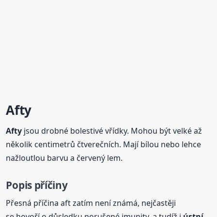
Afty
Afty
jsou drobné bolestivé vřídky. Mohou být velké až
několik centimetrů čtverečních. Mají bílou nebo lehce
nažloutlou barvu a červený lem.
Popis příčiny
Přesná příčina aft zatím není známá, nejčastěji
se hovoří o důsledku porušené imunity, a tudíž i
ústní