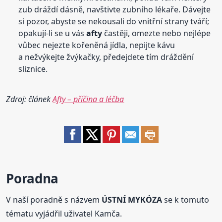
zub dráždí dásně, navštivte zubního lékaře. Dávejte
si pozor, abyste se nekousali do vnitřní strany tváří;
opakují-li se u vás
afty
častěji, omezte nebo nejlépe
vůbec nejezte kořeněná jídla, nepijte kávu
a nežvýkejte žvýkačky, předejdete tím dráždění
sliznice.
Zdroj: článek
Afty – příčina a léčba
Poradna
V naší poradně s názvem
ÚSTNÍ MYKÓZA
se k tomuto
tématu vyjádřil uživatel Kamča.