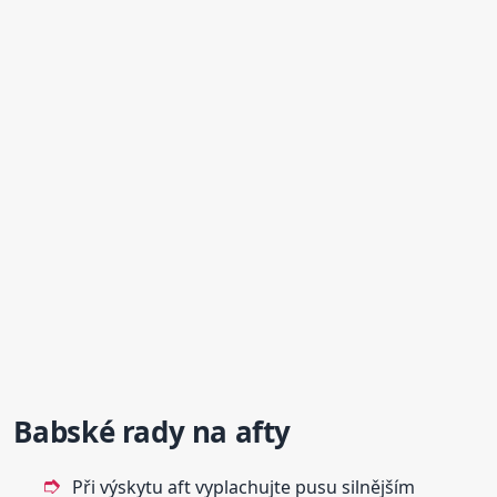
Babské rady na
afty
Při výskytu aft vyplachujte pusu silnějším