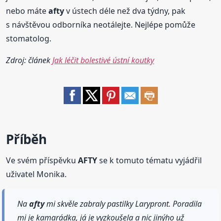
nebo máte
afty
v ústech déle než dva týdny, pak
s návštěvou odborníka neotálejte. Nejlépe pomůže
stomatolog.
Zdroj: článek
Jak léčit bolestivé ústní koutky
Příběh
Ve svém příspěvku
AFTY
se k tomuto tématu vyjádřil
uživatel Monika.
Na
afty
mi skvěle zabraly pastilky Larypront. Poradila
mi je kamarádka, já je vyzkoušela a nic jinýho už