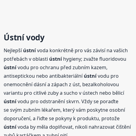
Ústní vody
Nejlepší
ústní
voda konkrétně pro vás závisí na vašich
potřebách v oblasti
ústní
hygieny; zvažte fluoridovou
ústní
vodu pro ochranu před zubním kazem,
antiseptickou nebo antibakteriální
ústní
vodu pro
onemocnění dásní a zápach z úst, bezalkoholovou
variantu pro citlivé zuby a sucho v ústech nebo bělicí
ústní
vodu pro odstranění skvrn. Vždy se poraďte
se svým zubním lékařem, který vám poskytne osobní
doporučení, a řiďte se pokyny k produktu, protože
ústní
voda by měla doplňovat, nikoli nahrazovat čištění
zubů kartáčkem a zubní nití.