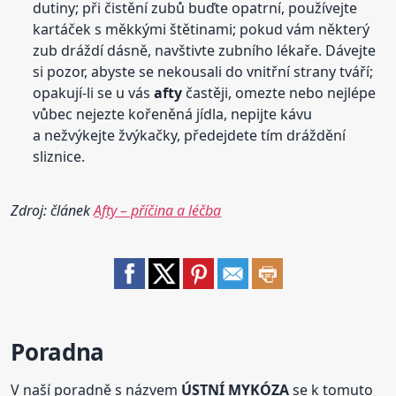
dutiny; při čistění zubů buďte opatrní, používejte
kartáček s měkkými štětinami; pokud vám některý
zub dráždí dásně, navštivte zubního lékaře. Dávejte
si pozor, abyste se nekousali do vnitřní strany tváří;
opakují-li se u vás
afty
častěji, omezte nebo nejlépe
vůbec nejezte kořeněná jídla, nepijte kávu
a nežvýkejte žvýkačky, předejdete tím dráždění
sliznice.
Zdroj: článek
Afty – příčina a léčba
Poradna
V naší poradně s názvem
ÚSTNÍ MYKÓZA
se k tomuto