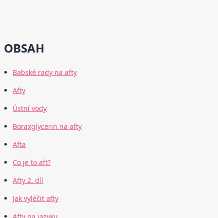
OBSAH
Babské rady na afty
Afty
Ústní vody
Boraxglycerin na afty
Afta
Co je to aft?
Afty 2. díl
Jak vyléčit afty
Afty na jazyku