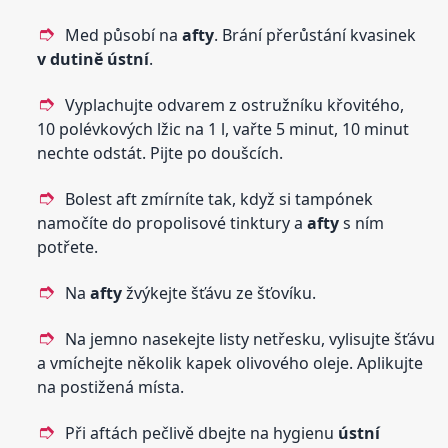
Med působí na
afty
. Brání přerůstání kvasinek
v dutině
ústní
.
Vyplachujte odvarem z ostružníku křovitého,
10 polévkových lžic na 1 l, vařte 5 minut, 10 minut
nechte odstát. Pijte po doušcích.
Bolest aft zmírníte tak, když si tampónek
namočíte do propolisové tinktury a
afty
s ním
potřete.
Na
afty
žvýkejte šťávu ze šťovíku.
Na jemno nasekejte listy netřesku, vylisujte šťávu
a vmíchejte několik kapek olivového oleje. Aplikujte
na postižená místa.
Při aftách pečlivě dbejte na hygienu
ústní