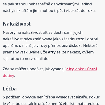
se pak stanou nebezpečně dehydrovanými. Jedinci
náchylní k aftám jimi mohou trpět i vícekrát do roka.
Nakažlivost
Názory na nakažlivost aft se dost různí. Jejich
nakažlivost bývá zmiňována jako zásadní rozdíl oproti
oparům, u nichž je virový přenos bez diskuzí. Některé
prameny však uvádějí, že
afty
se lze nakazit, ovšem
s jistotou to netvrdí nikdo.
Zde se můžete podívat, jak vypadají
afty
v okolí
ústní
dutiny
.
Léčba
S potížemi obvykle není třeba vyhledávat lékaře. Pokud
je však bolest tak krutá, že nemůžete jíst, máte teplotu,