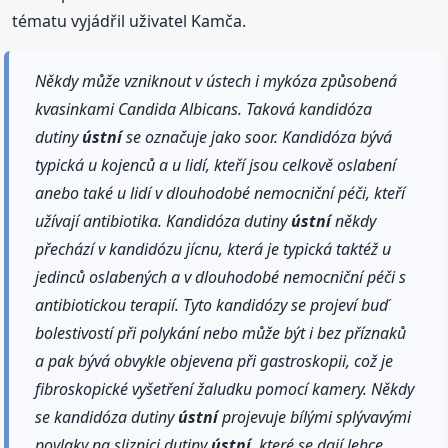
tématu vyjádřil uživatel Kamča.
Někdy může vzniknout v ústech i mykóza způsobená
kvasinkami Candida Albicans. Taková kandidóza
dutiny
ústní
se označuje jako soor. Kandidóza bývá
typická u kojenců a u lidí, kteří jsou celkově oslabení
anebo také u lidí v dlouhodobé nemocniční péči, kteří
užívají antibiotika. Kandidóza dutiny
ústní
někdy
přechází v kandidózu jícnu, která je typická taktéž u
jedinců oslabených a v dlouhodobé nemocniční péči s
antibiotickou terapií. Tyto kandidózy se projeví buď
bolestivostí při polykání nebo může být i bez příznaků
a pak bývá obvykle objevena při gastroskopii, což je
fibroskopické vyšetření žaludku pomocí kamery. Někdy
se kandidóza dutiny
ústní
projevuje bílými splývavými
povlaky na sliznici dutiny
ústní
, které se dají lehce