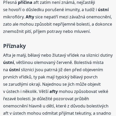
Přesná
příčina
aft zatím není známá, nejčastěji
se hovoří o důsledku porušené imunity, a tudíž i
ústní
mikroflóry.
Afty
sice nepatří mezi závažná onemocnění,
zato ale mohou způsobit nepříjemné bolesti, a dokonce
znemožnit pití, příjem potravy nebo mluvení.
Příznaky
Afta je malý, bělavý nebo žlutavý vřídek na sliznici dutiny
ústní
, většinou olemovaný červeně. Bolestivá místa
na
ústní
sliznici jsou patrná již den před objevením
prvních vřídků, ty pak mají typický bělavý povrch
se zarudlými okraji. Najednou se jich může objevit
v ústech i několik. Větší
afty
mohou způsobovat velké
řezavé bolesti. Je důležité pozorovat průběh
onemocnění hlavně u dětí, které z důvodu bolestivých
aft v ústech mohou odmítat přijímat tekutiny, a snadno