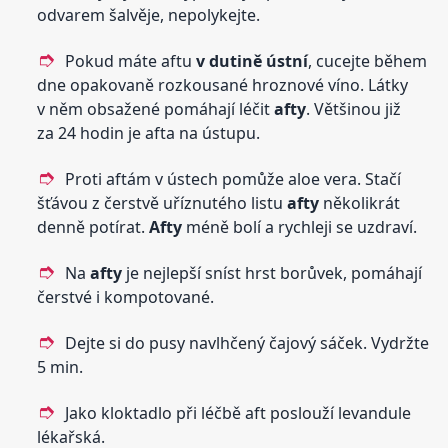
odvarem šalvěje, nepolykejte.
Pokud máte aftu
v dutině
ústní
, cucejte během
dne opakovaně rozkousané hroznové víno. Látky
v něm obsažené pomáhají léčit
afty
. Většinou již
za 24 hodin je afta na ústupu.
Proti aftám v ústech pomůže aloe vera. Stačí
šťávou z čerstvě uříznutého listu
afty
několikrát
denně potírat.
Afty
méně bolí a rychleji se uzdraví.
Na
afty
je nejlepší sníst hrst borůvek, pomáhají
čerstvé i kompotované.
Dejte si do pusy navlhčený čajový sáček. Vydržte
5 min.
Jako kloktadlo při léčbě aft poslouží levandule
lékařská.