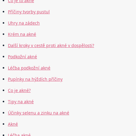
Co je to akné
Příčiny tvorby pustul
Uhry na zádech
Krém na akné
Další kroky v cestě proti akné v dospělosti?
Podkožní akné
Léčba podkožní akné
Pupínky na hýždích příčiny
Co je akné?
Tipy na akné
Účinky selenu a zinku na akné
Akné
Léčba akné