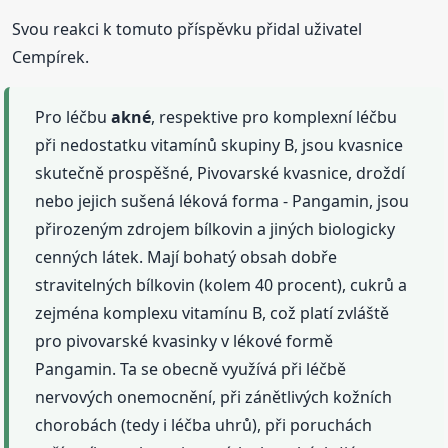
Svou reakci k tomuto příspěvku přidal uživatel
Cempírek.
Pro léčbu
akné
, respektive pro komplexní léčbu
při nedostatku vitamínů skupiny B, jsou kvasnice
skutečně prospěšné, Pivovarské kvasnice, droždí
nebo jejich sušená léková forma - Pangamin, jsou
přirozeným zdrojem bílkovin a jiných biologicky
cenných látek. Mají bohatý obsah dobře
stravitelných bílkovin (kolem 40 procent), cukrů a
zejména komplexu vitamínu B, což platí zvláště
pro pivovarské kvasinky v lékové formě
Pangamin. Ta se obecně využívá při léčbě
nervových onemocnění, při zánětlivých kožních
chorobách (tedy i léčba uhrů), při poruchách