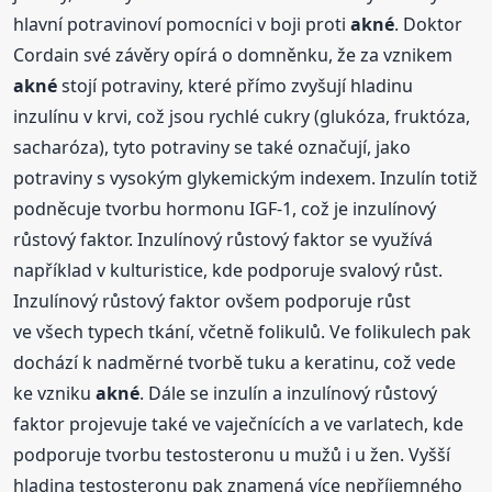
hlavní potravinoví pomocníci v boji proti
akné
. Doktor
Cordain své závěry opírá o domněnku, že za vznikem
akné
stojí potraviny, které přímo zvyšují hladinu
inzulínu v krvi, což jsou rychlé cukry (glukóza, fruktóza,
sacharóza), tyto potraviny se také označují, jako
potraviny s vysokým glykemickým indexem. Inzulín totiž
podněcuje tvorbu hormonu IGF-1, což je inzulínový
růstový faktor. Inzulínový růstový faktor se využívá
například v kulturistice, kde podporuje svalový růst.
Inzulínový růstový faktor ovšem podporuje růst
ve všech typech tkání, včetně folikulů. Ve folikulech pak
dochází k nadměrné tvorbě tuku a keratinu, což vede
ke vzniku
akné
. Dále se inzulín a inzulínový růstový
faktor projevuje také ve vaječnících a ve varlatech, kde
podporuje tvorbu testosteronu u mužů i u žen. Vyšší
hladina testosteronu pak znamená více nepříjemného