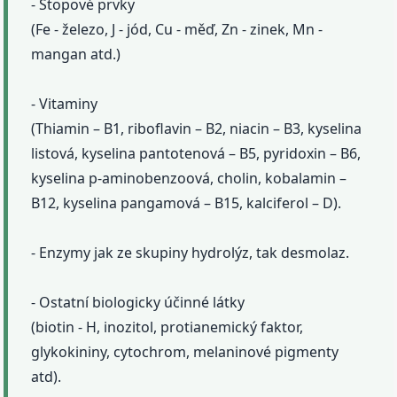
- Stopové prvky
(Fe - železo, J - jód, Cu - měď, Zn - zinek, Mn -
mangan atd.)
- Vitaminy
(Thiamin – B1, riboflavin – B2, niacin – B3, kyselina
listová, kyselina pantotenová – B5, pyridoxin – B6,
kyselina p-aminobenzoová, cholin, kobalamin –
B12, kyselina pangamová – B15, kalciferol – D).
- Enzymy jak ze skupiny hydrolýz, tak desmolaz.
- Ostatní biologicky účinné látky
(biotin - H, inozitol, protianemický faktor,
glykokininy, cytochrom, melaninové pigmenty
atd).