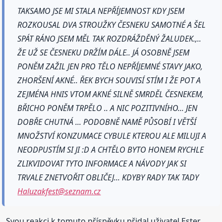
TAKSAMO JSE MI STALA NEPŘÍJEMNOST KDY JSEM
ROZKOUSAL DVA STROUŽKY ČESNEKU SAMOTNÉ A ŠEL
SPÁT RÁNO JSEM MĚL TAK ROZDRÁŽDĚNÝ ŽALUDEK.,..
ŽE UŽ SE ČESNEKU DRŽÍM DÁLE.. JÁ OSOBNĚ JSEM
PONĚM ZAŽIL JEN PRO TĚLO NEPŘÍJEMNÉ STAVY JAKO,
ZHORŠENÍ AKNÉ.. ŘEK BYCH SOUVISÍ STÍM I ŽE POT A
ZEJMÉNA HNIS VTOM AKNÉ SILNĚ SMRDĚL ČESNEKEM,
BŘICHO PONĚM TRPĚLO .. A NIC POZITIVNÍHO... JEN
DOBŘE CHUTNÁ ... PODOBNĚ NAMĚ PŮSOBÍ I VĚTŠÍ
MNOŽSTVÍ KONZUMACE CYBULE KTEROU ALE MILUJI A
NEODPUSTÍM SI JI :D A CHTĚLO BYTO HONEM RYCHLE
ZLIKVIDOVAT TYTO INFORMACE A NÁVODY JAK SI
TRVALE ZNETVOŘIT OBLIČEJ... KDYBY RADY TAK TADY
Haluzakfest@seznam.cz
Svou reakci k tomuto příspěvku přidal uživatel Ester.