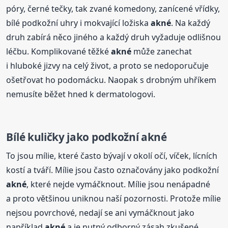
póry, černé tečky, tak zvané komedony, zanícené vřídky,
bílé podkožní uhry i mokvající ložiska
akné
. Na každý
druh zabírá něco jiného a každý druh vyžaduje odlišnou
léčbu. Komplikované těžké
akné
může zanechat
i hluboké jizvy na celý život, a proto se nedoporučuje
ošetřovat ho podomácku. Naopak s drobným uhříkem
nemusíte běžet hned k dermatologovi.
Bílé kuličky jako podkožní
akné
To jsou mílie, které často bývají v okolí očí, víček, lícních
kostí a tváří. Mílie jsou často označovány jako podkožní
akné
, které nejde vymáčknout. Mílie jsou nenápadné
a proto většinou uniknou naší pozornosti. Protože mílie
nejsou povrchové, nedají se ani vymáčknout jako
například
akné
a je nutný odborný zásah zkušené