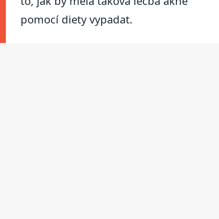
to, jak by měla taková léčba akné
pomocí diety vypadat.