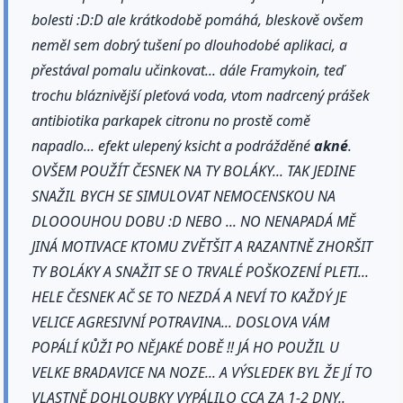
bolesti :D:D ale krátkodobě pomáhá, bleskově ovšem
neměl sem dobrý tušení po dlouhodobé aplikaci, a
přestával pomalu učinkovat... dále Framykoin, teď
trochu bláznivější pleťová voda, vtom nadrcený prášek
antibiotika parkapek citronu no prostě comě
napadlo... efekt ulepený ksicht a podrážděné
akné
.
OVŠEM POUŽÍT ČESNEK NA TY BOLÁKY... TAK JEDINE
SNAŽIL BYCH SE SIMULOVAT NEMOCENSKOU NA
DLOOOUHOU DOBU :D NEBO ... NO NENAPADÁ MĚ
JINÁ MOTIVACE KTOMU ZVĚTŠIT A RAZANTNĚ ZHORŠIT
TY BOLÁKY A SNAŽIT SE O TRVALÉ POŠKOZENÍ PLETI...
HELE ČESNEK AČ SE TO NEZDÁ A NEVÍ TO KAŽDÝ JE
VELICE AGRESIVNÍ POTRAVINA... DOSLOVA VÁM
POPÁLÍ KŮŽI PO NĚJAKÉ DOBĚ !! JÁ HO POUŽIL U
VELKE BRADAVICE NA NOZE... A VÝSLEDEK BYL ŽE JÍ TO
VLASTNĚ DOHLOUBKY VYPÁLILO CCA ZA 1-2 DNY..