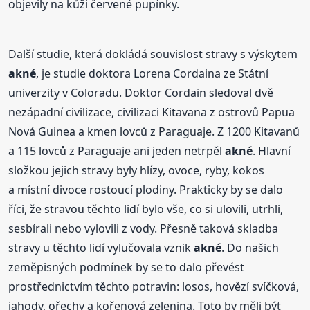
objevily na kůži červené pupínky.
Další studie, která dokládá souvislost stravy s výskytem
akné
, je studie doktora Lorena Cordaina ze Státní
univerzity v Coloradu. Doktor Cordain sledoval dvě
nezápadní civilizace, civilizaci Kitavana z ostrovů Papua
Nová Guinea a kmen lovců z Paraguaje. Z 1200 Kitavanů
a 115 lovců z Paraguaje ani jeden netrpěl
akné
. Hlavní
složkou jejich stravy byly hlízy, ovoce, ryby, kokos
a místní divoce rostoucí plodiny. Prakticky by se dalo
říci, že stravou těchto lidí bylo vše, co si ulovili, utrhli,
sesbírali nebo vylovili z vody. Přesně taková skladba
stravy u těchto lidí vylučovala vznik
akné
. Do našich
zeměpisných podmínek by se to dalo převést
prostřednictvím těchto potravin: losos, hovězí svíčková,
jahody, ořechy a kořenová zelenina. Toto by měli být