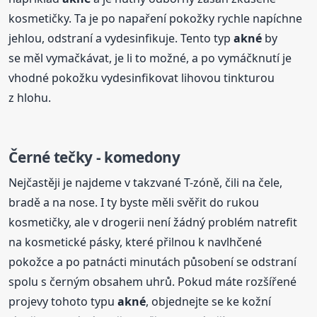
kosmetičky. Ta je po napaření pokožky rychle napíchne
jehlou, odstraní a vydesinfikuje. Tento typ
akné
by
se měl vymačkávat, je li to možné, a po vymáčknutí je
vhodné pokožku vydesinfikovat lihovou tinkturou
z hlohu.
Černé tečky - komedony
Nejčastěji je najdeme v takzvané T-zóně, čili na čele,
bradě a na nose. I ty byste měli svěřit do rukou
kosmetičky, ale v drogerii není žádný problém natrefit
na kosmetické pásky, které přilnou k navlhčené
pokožce a po patnácti minutách působení se odstraní
spolu s černým obsahem uhrů. Pokud máte rozšířené
projevy tohoto typu
akné
, objednejte se ke kožní