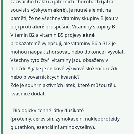
zažívacího traktu a jaterních chorobách (játra
souvisí s výskytem
akné
). Je nutné ale mít na
paměti, že ne všechny vitamíny skupiny B jsou v
boji proti
akné
prospěšné. Vitaminy skupiny B
Vitamin B2 a vitamin B5 projevy
akné
prokazatelně vylepšují, ale vitaminy B6 a B12 je
mohou naopak zhoršovat, nebo dokonce i vyvolat.
Všechny tyto čtyři vitaminy jsou obsaženy v
droždí. A jaké je celkové výživové složení droždí
nebo pivovarnickcých kvasnic?
Zde je souhrn aktivních látek, které můžou tělu
kvasnice dodat:
- Biologicky cenné látky dusíkaté
(proteiny, cerevisin, zymokasein, nukleoproteidy,
glutathion, esenciální aminokyseliny).