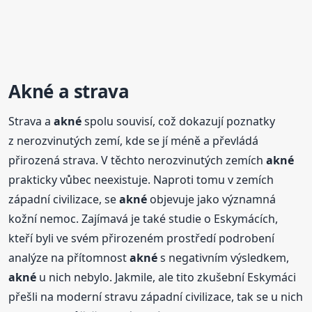
Akné
a strava
Strava a
akné
spolu souvisí, což dokazují poznatky
z nerozvinutých zemí, kde se jí méně a převládá
přirozená strava. V těchto nerozvinutých zemích
akné
prakticky vůbec neexistuje. Naproti tomu v zemích
západní civilizace, se
akné
objevuje jako významná
kožní nemoc. Zajímavá je také studie o Eskymácích,
kteří byli ve svém přirozeném prostředí podrobení
analýze na přítomnost
akné
s negativním výsledkem,
akné
u nich nebylo. Jakmile, ale tito zkušební Eskymáci
přešli na moderní stravu západní civilizace, tak se u nich