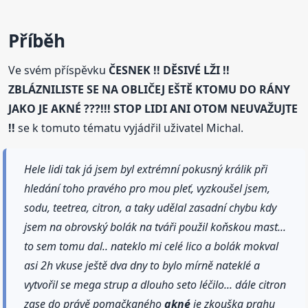
Příběh
Ve svém příspěvku
ČESNEK !! DĚSIVÉ LŽI !!
ZBLÁZNILISTE SE NA OBLIČEJ EŠTĚ KTOMU DO RÁNY
JAKO JE AKNÉ ???!!! STOP LIDI ANI OTOM NEUVAŽUJTE
!!
se k tomuto tématu vyjádřil uživatel Michal.
Hele lidi tak já jsem byl extrémní pokusný králik při
hledání toho pravého pro mou pleť, vyzkoušel jsem,
sodu, teetrea, citron, a taky udělal zasadní chybu kdy
jsem na obrovský bolák na tváři použil koňskou mast...
to sem tomu dal.. nateklo mi celé lico a bolák mokval
asi 2h vkuse ještě dva dny to bylo mírně nateklé a
vytvořil se mega strup a dlouho seto léčilo... dále citron
zase do právě pomačkaného
akné
je zkouška prahu