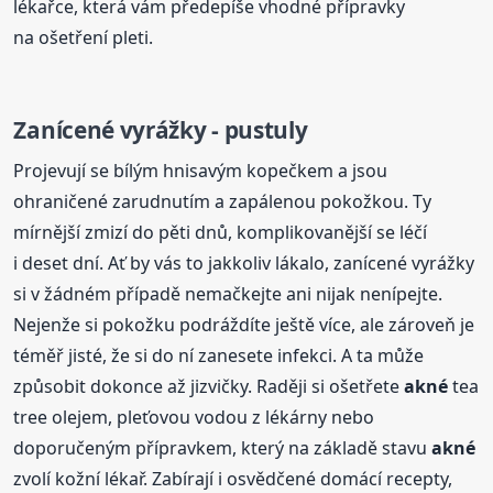
lékařce, která vám předepíše vhodné přípravky
na ošetření pleti.
Zanícené vyrážky - pustuly
Projevují se bílým hnisavým kopečkem a jsou
ohraničené zarudnutím a zapálenou pokožkou. Ty
mírnější zmizí do pěti dnů, komplikovanější se léčí
i deset dní. Ať by vás to jakkoliv lákalo, zanícené vyrážky
si v žádném případě nemačkejte ani nijak nenípejte.
Nejenže si pokožku podráždíte ještě více, ale zároveň je
téměř jisté, že si do ní zanesete infekci. A ta může
způsobit dokonce až jizvičky. Raději si ošetřete
akné
tea
tree olejem, pleťovou vodou z lékárny nebo
doporučeným přípravkem, který na základě stavu
akné
zvolí kožní lékař. Zabírají i osvědčené domácí recepty,