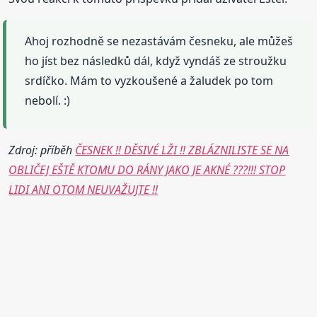
Ahoj rozhodně se nezastávám česneku, ale můžeš
ho jíst bez následků dál, když vyndáš ze stroužku
srdíčko. Mám to vyzkoušené a žaludek po tom
nebolí. :)
Zdroj: příběh
ČESNEK !! DĚSIVÉ LŽI !! ZBLÁZNILISTE SE NA
OBLIČEJ EŠTĚ KTOMU DO RÁNY JAKO JE AKNÉ ???!!! STOP
LIDI ANI OTOM NEUVAŽUJTE !!