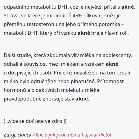
odpadního metabolitu DHT, což je největší přítel s
akné
.
Strava, ve které je minimálně 45% bílkovin, snižuje
přeměnu testosteronu na jeho přímého potomka –
metabolit DHT, který při vzniku
akné
hraje hlavní roli.
Další studie, která zkoumala vliv mléka na adolescenty,
odhalila souvislost mezi mlékem a vznikem
akné
u dospívajících osob. Přičemž nezáleželo na tom, zdali
mléko bylo odtučněné nebo plnotučné. Přítomnost
hormonů a bioaktivních molekul z mléka
pravděpodobně zhoršuje stav
akné
.
(...více se dočtete ve zdroji)
Zdroj: článek
Akné a jak proti němu bojovat dietou