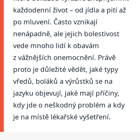
každodenní život – od jídla a pití až
po mluvení. Často vznikají
nenápadně, ale jejich bolestivost
vede mnoho lidí k obavám
z vážnějších onemocnění. Právě
proto je důležité vědět, jaké typy
vředů, boláků a výrůstků se na
jazyku objevují, jaké mají příčiny,
kdy jde o neškodný problém a kdy
je na místě lékařské vyšetření.