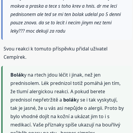
mokva a praska a tece s toho krev a hnis. dr me leci
pednisonem ale ted se mi ten bolak udelal po 5 denni
pauze znova. da se to lecit i necim jinym nez temi
leky??? moc dekuji za radu
Svou reakci k tomuto příspěvku přidal uživatel
Cempírek.
Bolák
y na rtech jdou léčit i jinak, než jen
prednisolem. Lék prednizol totiž pomáhá jen tím,
že tlumí alergickou reakci. A pokud berete
prednisol nepřetržitě a
bolák
y se i tak vyskytují,
tak je jasné, že u vás asi nepůjde o alergii. Proto by
bylo vhodné dojít na kožní a ukázat jim to i s
medikací. Vaše příznaky spíše ukazují na bouřlivý
průběh oparu na rtu - herpes simplex.