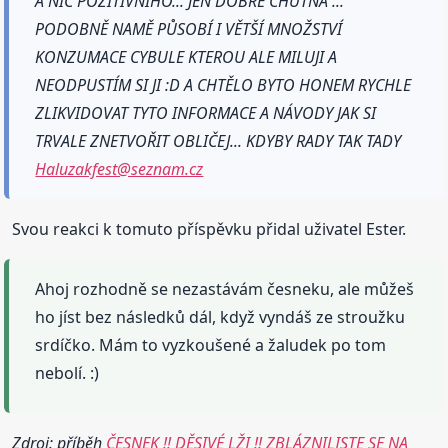
A NIC POZITIVNÍHO... JEN DOBŘE CHUTNÁ ...
PODOBNĚ NAMĚ PŮSOBÍ I VĚTŠÍ MNOŽSTVÍ
KONZUMACE CYBULE KTEROU ALE MILUJI A
NEODPUSTÍM SI JI :D A CHTĚLO BYTO HONEM RYCHLE
ZLIKVIDOVAT TYTO INFORMACE A NÁVODY JAK SI
TRVALE ZNETVOŘIT OBLIČEJ... KDYBY RADY TAK TADY
Haluzakfest@seznam.cz
Svou reakci k tomuto příspěvku přidal uživatel Ester.
Ahoj rozhodně se nezastávám česneku, ale můžeš
ho jíst bez následků dál, když vyndáš ze stroužku
srdíčko. Mám to vyzkoušené a žaludek po tom
nebolí. :)
Zdroj: příběh
ČESNEK !! DĚSIVÉ LŽI !! ZBLÁZNILISTE SE NA