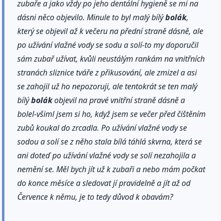
zubaře a jako vždy po jeho dentální hygieně se mi na
dásni něco objevilo. Minule to byl malý bílý
bolák
,
který se objevil až k večeru na přední straně dásně, ale
po užívání vlažné vody se sodu a solí-to my doporučil
sám zubař užívat, kvůli neustálým rankám na vnitřních
stranách sliznice tváře z přikusování, ale zmizel a asi
se zahojil už ho nepozoruji, ale tentokrát se ten malý
bílý
bolák
objevil na pravé vnitřní straně dásně a
bolel-všiml jsem si ho, když jsem se večer před čištěním
zubů koukal do zrcadla. Po užívání vlažné vody se
sodou a solí se z něho stala bílá táhlá skvrna, která se
ani doteď po užívání vlažné vody se solí nezahojila a
nemění se. Měl bych jít už k zubaři a nebo mám počkat
do konce měsíce a sledovat jí pravidelně a jít až od
Července k němu, je to tedy důvod k obavám?