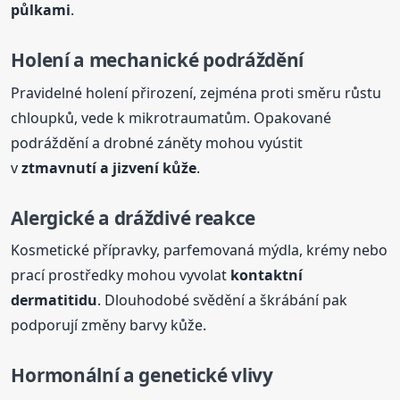
půlkami
.
Holení a mechanické podráždění
Pravidelné holení přirození, zejména proti směru růstu
chloupků, vede k mikrotraumatům. Opakované
podráždění a drobné záněty mohou vyústit
v
ztmavnutí a jizvení kůže
.
Alergické a dráždivé reakce
Kosmetické přípravky, parfemovaná mýdla, krémy nebo
prací prostředky mohou vyvolat
kontaktní
dermatitidu
. Dlouhodobé svědění a škrábání pak
podporují změny barvy kůže.
Hormonální a genetické vlivy