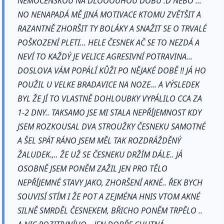
NEMOCENSKOU NA DLOOOUHOU DOBU :D NEBO ...
NO NENAPADÁ MĚ JINÁ MOTIVACE KTOMU ZVĚTŠIT A
RAZANTNĚ ZHORŠIT TY BOLÁKY A SNAŽIT SE O TRVALÉ
POŠKOZENÍ PLETI... HELE ČESNEK AČ SE TO NEZDÁ A
NEVÍ TO KAŽDÝ JE VELICE AGRESIVNÍ POTRAVINA...
DOSLOVA VÁM POPÁLÍ KŮŽI PO NĚJAKÉ DOBĚ !! JÁ HO
POUŽIL U VELKE BRADAVICE NA NOZE... A VÝSLEDEK
BYL ŽE JÍ TO VLASTNĚ DOHLOUBKY VYPÁLILO CCA ZA
1-2 DNY.. TAKSAMO JSE MI STALA NEPŘÍJEMNOST KDY
JSEM ROZKOUSAL DVA STROUŽKY ČESNEKU SAMOTNÉ
A ŠEL SPÁT RÁNO JSEM MĚL TAK ROZDRÁŽDĚNÝ
ŽALUDEK.,.. ŽE UŽ SE ČESNEKU DRŽÍM DÁLE.. JÁ
OSOBNĚ JSEM PONĚM ZAŽIL JEN PRO TĚLO
NEPŘÍJEMNÉ STAVY JAKO, ZHORŠENÍ AKNÉ.. ŘEK BYCH
SOUVISÍ STÍM I ŽE POT A ZEJMÉNA HNIS VTOM AKNÉ
SILNĚ SMRDĚL ČESNEKEM, BŘICHO PONĚM TRPĚLO ..