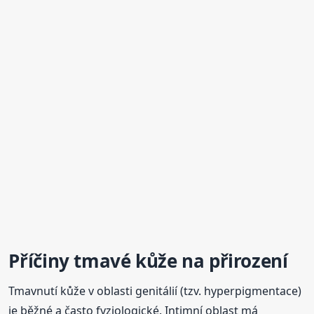
Příčiny tmavé kůže na přirození
Tmavnutí kůže v oblasti genitálií (tzv. hyperpigmentace)
je běžné a často fyziologické. Intimní oblast má