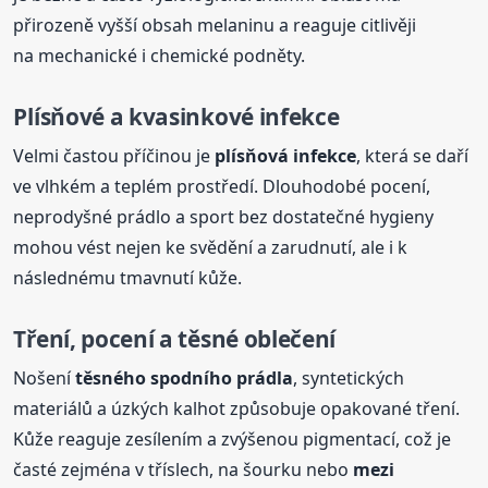
přirozeně vyšší obsah melaninu a reaguje citlivěji
na mechanické i chemické podněty.
Plísňové a kvasinkové infekce
Velmi častou příčinou je
plísňová infekce
, která se daří
ve vlhkém a teplém prostředí. Dlouhodobé pocení,
neprodyšné prádlo a sport bez dostatečné hygieny
mohou vést nejen ke svědění a zarudnutí, ale i k
následnému tmavnutí kůže.
Tření, pocení a těsné oblečení
Nošení
těsného spodního prádla
, syntetických
materiálů a úzkých kalhot způsobuje opakované tření.
Kůže reaguje zesílením a zvýšenou pigmentací, což je
časté zejména v tříslech, na šourku nebo
mezi