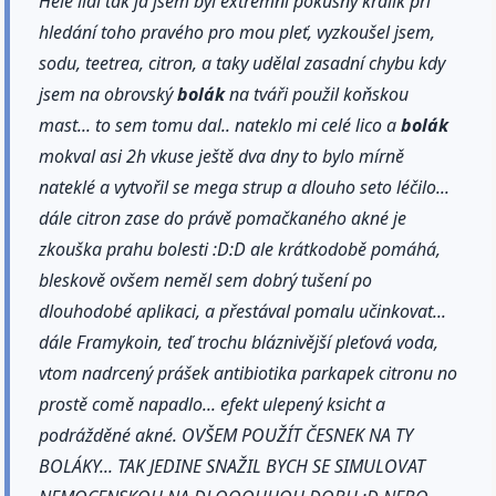
Hele lidi tak já jsem byl extrémní pokusný králik při
hledání toho pravého pro mou pleť, vyzkoušel jsem,
sodu, teetrea, citron, a taky udělal zasadní chybu kdy
jsem na obrovský
bolák
na tváři použil koňskou
mast... to sem tomu dal.. nateklo mi celé lico a
bolák
mokval asi 2h vkuse ještě dva dny to bylo mírně
nateklé a vytvořil se mega strup a dlouho seto léčilo...
dále citron zase do právě pomačkaného akné je
zkouška prahu bolesti :D:D ale krátkodobě pomáhá,
bleskově ovšem neměl sem dobrý tušení po
dlouhodobé aplikaci, a přestával pomalu učinkovat...
dále Framykoin, teď trochu bláznivější pleťová voda,
vtom nadrcený prášek antibiotika parkapek citronu no
prostě comě napadlo... efekt ulepený ksicht a
podrážděné akné. OVŠEM POUŽÍT ČESNEK NA TY
BOLÁKY... TAK JEDINE SNAŽIL BYCH SE SIMULOVAT