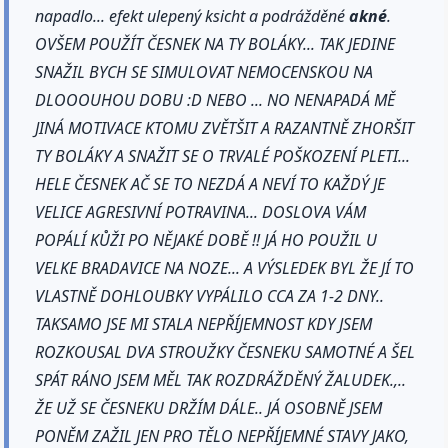
napadlo... efekt ulepený ksicht a podrážděné
akné
.
OVŠEM POUŽÍT ČESNEK NA TY BOLÁKY... TAK JEDINE
SNAŽIL BYCH SE SIMULOVAT NEMOCENSKOU NA
DLOOOUHOU DOBU :D NEBO ... NO NENAPADÁ MĚ
JINÁ MOTIVACE KTOMU ZVĚTŠIT A RAZANTNĚ ZHORŠIT
TY BOLÁKY A SNAŽIT SE O TRVALÉ POŠKOZENÍ PLETI...
HELE ČESNEK AČ SE TO NEZDÁ A NEVÍ TO KAŽDÝ JE
VELICE AGRESIVNÍ POTRAVINA... DOSLOVA VÁM
POPÁLÍ KŮŽI PO NĚJAKÉ DOBĚ !! JÁ HO POUŽIL U
VELKE BRADAVICE NA NOZE... A VÝSLEDEK BYL ŽE JÍ TO
VLASTNĚ DOHLOUBKY VYPÁLILO CCA ZA 1-2 DNY..
TAKSAMO JSE MI STALA NEPŘÍJEMNOST KDY JSEM
ROZKOUSAL DVA STROUŽKY ČESNEKU SAMOTNÉ A ŠEL
SPÁT RÁNO JSEM MĚL TAK ROZDRÁŽDĚNÝ ŽALUDEK.,..
ŽE UŽ SE ČESNEKU DRŽÍM DÁLE.. JÁ OSOBNĚ JSEM
PONĚM ZAŽIL JEN PRO TĚLO NEPŘÍJEMNÉ STAVY JAKO,