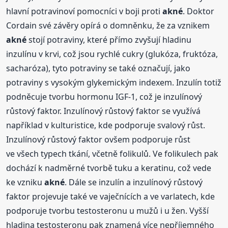
hlavní potravinoví pomocníci v boji proti
akné
. Doktor
Cordain své závěry opírá o domněnku, že za vznikem
akné
stojí potraviny, které přímo zvyšují hladinu
inzulínu v krvi, což jsou rychlé cukry (glukóza, fruktóza,
sacharóza), tyto potraviny se také označují, jako
potraviny s vysokým glykemickým indexem. Inzulín totiž
podněcuje tvorbu hormonu IGF-1, což je inzulínový
růstový faktor. Inzulínový růstový faktor se využívá
například v kulturistice, kde podporuje svalový růst.
Inzulínový růstový faktor ovšem podporuje růst
ve všech typech tkání, včetně folikulů. Ve folikulech pak
dochází k nadměrné tvorbě tuku a keratinu, což vede
ke vzniku
akné
. Dále se inzulín a inzulínový růstový
faktor projevuje také ve vaječnících a ve varlatech, kde
podporuje tvorbu testosteronu u mužů i u žen. Vyšší
hladina testosteronu pak znamená více nepříjemného