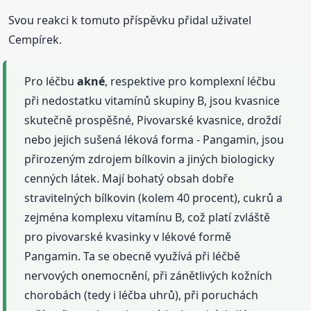
Svou reakci k tomuto příspěvku přidal uživatel
Cempírek.
Pro léčbu
akné
, respektive pro komplexní léčbu
při nedostatku vitamínů skupiny B, jsou kvasnice
skutečně prospěšné, Pivovarské kvasnice, droždí
nebo jejich sušená léková forma - Pangamin, jsou
přirozeným zdrojem bílkovin a jiných biologicky
cenných látek. Mají bohatý obsah dobře
stravitelných bílkovin (kolem 40 procent), cukrů a
zejména komplexu vitamínu B, což platí zvláště
pro pivovarské kvasinky v lékové formě
Pangamin. Ta se obecně využívá při léčbě
nervových onemocnění, při zánětlivých kožních
chorobách (tedy i léčba uhrů), při poruchách