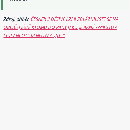
Zdroj: příběh
ČESNEK !! DĚSIVÉ LŽI !! ZBLÁZNILISTE SE NA
OBLIČEJ EŠTĚ KTOMU DO RÁNY JAKO JE AKNÉ ???!!! STOP
LIDI ANI OTOM NEUVAŽUJTE !!