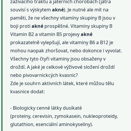
zažívacího traktu a jaterních chorobách (játra
souvisí s výskytem
akné
). Je nutné ale mít na
paměti, že ne všechny vitamíny skupiny B jsou v
boji proti
akné
prospěšné. Vitaminy skupiny B
Vitamin B2 a vitamin B5 projevy
akné
prokazatelně vylepšují, ale vitaminy B6 a B12 je
mohou naopak zhoršovat, nebo dokonce i vyvolat.
Všechny tyto čtyři vitaminy jsou obsaženy v
droždí. A jaké je celkové výživové složení droždí
nebo pivovarnickcých kvasnic?
Zde je souhrn aktivních látek, které můžou tělu
kvasnice dodat:
- Biologicky cenné látky dusíkaté
(proteiny, cerevisin, zymokasein, nukleoproteidy,
glutathion, esenciální aminokyseliny).