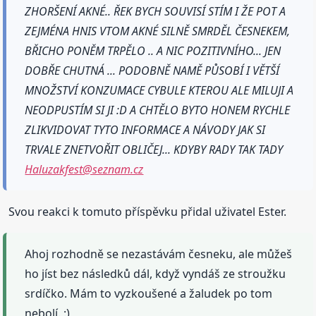
ZHORŠENÍ AKNÉ.. ŘEK BYCH SOUVISÍ STÍM I ŽE POT A
ZEJMÉNA HNIS VTOM AKNÉ SILNĚ SMRDĚL ČESNEKEM,
BŘICHO PONĚM TRPĚLO .. A NIC POZITIVNÍHO... JEN
DOBŘE CHUTNÁ ... PODOBNĚ NAMĚ PŮSOBÍ I VĚTŠÍ
MNOŽSTVÍ KONZUMACE CYBULE KTEROU ALE MILUJI A
NEODPUSTÍM SI JI :D A CHTĚLO BYTO HONEM RYCHLE
ZLIKVIDOVAT TYTO INFORMACE A NÁVODY JAK SI
TRVALE ZNETVOŘIT OBLIČEJ... KDYBY RADY TAK TADY
Haluzakfest@seznam.cz
Svou reakci k tomuto příspěvku přidal uživatel Ester.
Ahoj rozhodně se nezastávám česneku, ale můžeš
ho jíst bez následků dál, když vyndáš ze stroužku
srdíčko. Mám to vyzkoušené a žaludek po tom
nebolí. :)