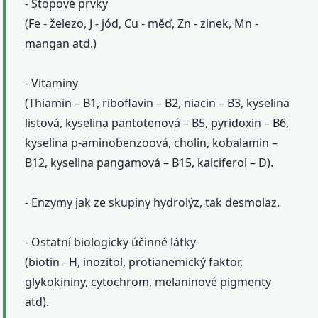
- Stopové prvky
(Fe - železo, J - jód, Cu - měď, Zn - zinek, Mn -
mangan atd.)
- Vitaminy
(Thiamin – B1, riboflavin – B2, niacin – B3, kyselina
listová, kyselina pantotenová – B5, pyridoxin – B6,
kyselina p-aminobenzoová, cholin, kobalamin –
B12, kyselina pangamová – B15, kalciferol – D).
- Enzymy jak ze skupiny hydrolýz, tak desmolaz.
- Ostatní biologicky účinné látky
(biotin - H, inozitol, protianemický faktor,
glykokininy, cytochrom, melaninové pigmenty
atd).