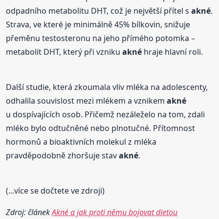
odpadního metabolitu DHT, což je největší přítel s
akné
.
Strava, ve které je minimálně 45% bílkovin, snižuje
přeměnu testosteronu na jeho přímého potomka –
metabolit DHT, který při vzniku
akné
hraje hlavní roli.
Další studie, která zkoumala vliv mléka na adolescenty,
odhalila souvislost mezi mlékem a vznikem
akné
u dospívajících osob. Přičemž nezáleželo na tom, zdali
mléko bylo odtučněné nebo plnotučné. Přítomnost
hormonů a bioaktivních molekul z mléka
pravděpodobně zhoršuje stav
akné
.
(...více se dočtete ve zdroji)
Zdroj: článek
Akné a jak proti němu bojovat dietou