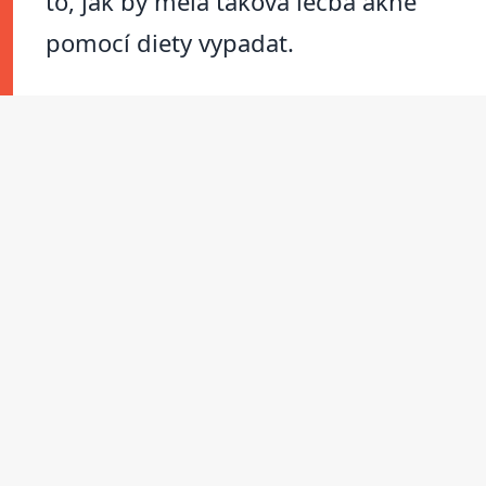
to, jak by měla taková léčba akné
pomocí diety vypadat.