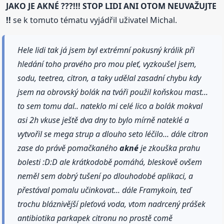
JAKO JE AKNÉ ???!!! STOP LIDI ANI OTOM NEUVAŽUJTE
!!
se k tomuto tématu vyjádřil uživatel Michal.
Hele lidi tak já jsem byl extrémní pokusný králik při
hledání toho pravého pro mou pleť, vyzkoušel jsem,
sodu, teetrea, citron, a taky udělal zasadní chybu kdy
jsem na obrovský bolák na tváři použil koňskou mast...
to sem tomu dal.. nateklo mi celé lico a bolák mokval
asi 2h vkuse ještě dva dny to bylo mírně nateklé a
vytvořil se mega strup a dlouho seto léčilo... dále citron
zase do právě pomačkaného
akné
je zkouška prahu
bolesti :D:D ale krátkodobě pomáhá, bleskově ovšem
neměl sem dobrý tušení po dlouhodobé aplikaci, a
přestával pomalu učinkovat... dále Framykoin, teď
trochu bláznivější pleťová voda, vtom nadrcený prášek
antibiotika parkapek citronu no prostě comě