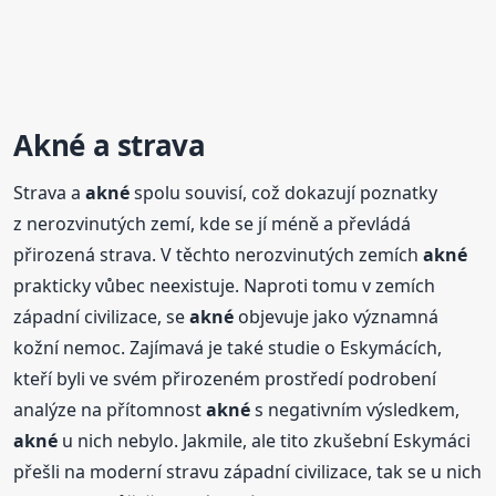
Akné
a strava
Strava a
akné
spolu souvisí, což dokazují poznatky
z nerozvinutých zemí, kde se jí méně a převládá
přirozená strava. V těchto nerozvinutých zemích
akné
prakticky vůbec neexistuje. Naproti tomu v zemích
západní civilizace, se
akné
objevuje jako významná
kožní nemoc. Zajímavá je také studie o Eskymácích,
kteří byli ve svém přirozeném prostředí podrobení
analýze na přítomnost
akné
s negativním výsledkem,
akné
u nich nebylo. Jakmile, ale tito zkušební Eskymáci
přešli na moderní stravu západní civilizace, tak se u nich