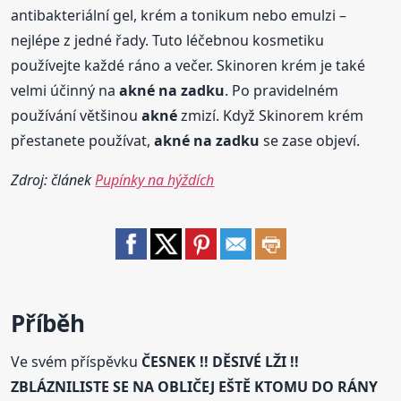
antibakteriální gel, krém a tonikum nebo emulzi –
nejlépe z jedné řady. Tuto léčebnou kosmetiku
používejte každé ráno a večer. Skinoren krém je také
velmi účinný na
akné
na zadku
. Po pravidelném
používání většinou
akné
zmizí. Když Skinorem krém
přestanete používat,
akné
na zadku
se zase objeví.
Zdroj: článek
Pupínky na hýždích
Příběh
Ve svém příspěvku
ČESNEK !! DĚSIVÉ LŽI !!
ZBLÁZNILISTE SE NA OBLIČEJ EŠTĚ KTOMU DO RÁNY