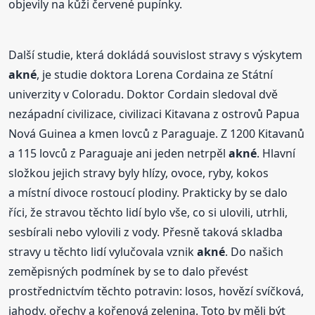
objevily na kůži červené pupínky.
Další studie, která dokládá souvislost stravy s výskytem
akné
, je studie doktora Lorena Cordaina ze Státní
univerzity v Coloradu. Doktor Cordain sledoval dvě
nezápadní civilizace, civilizaci Kitavana z ostrovů Papua
Nová Guinea a kmen lovců z Paraguaje. Z 1200 Kitavanů
a 115 lovců z Paraguaje ani jeden netrpěl
akné
. Hlavní
složkou jejich stravy byly hlízy, ovoce, ryby, kokos
a místní divoce rostoucí plodiny. Prakticky by se dalo
říci, že stravou těchto lidí bylo vše, co si ulovili, utrhli,
sesbírali nebo vylovili z vody. Přesně taková skladba
stravy u těchto lidí vylučovala vznik
akné
. Do našich
zeměpisných podmínek by se to dalo převést
prostřednictvím těchto potravin: losos, hovězí svíčková,
jahody, ořechy a kořenová zelenina. Toto by měli být