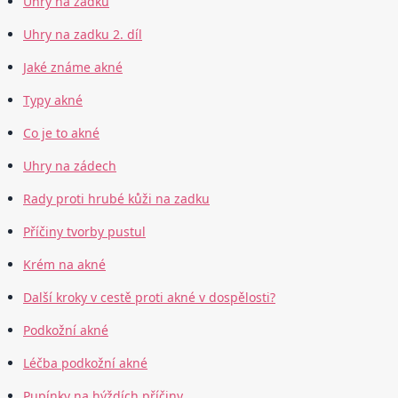
Uhry na zadku
Uhry na zadku 2. díl
Jaké známe akné
Typy akné
Co je to akné
Uhry na zádech
Rady proti hrubé kůži na zadku
Příčiny tvorby pustul
Krém na akné
Další kroky v cestě proti akné v dospělosti?
Podkožní akné
Léčba podkožní akné
Pupínky na hýždích příčiny