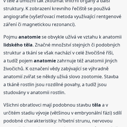
v těle a umožní tak zkoumat vnitřní orgány a další
struktury. K zobrazení krevního řečiště se používá
angiografie (vyšetřovací metoda využívající rentgenové
záření či magnetickou rezonanci).
Pojmu
anatomie
se obvykle užívá ve vztahu k anatomii
lidského
těla
. Značné množství stejných či podobných
struktur a tkání se však nachází v celé živočišné říši,
a tudíž pojem
anatomie
zahrnuje též anatomii jiných
živočichů. K označení vědy zabývající se výhradně
anatomií zvířat se někdy užívá slovo zootomie. Stavba
a tkáně rostlin jsou rozdílné povahy, a tudíž jsou
studovány v anatomii rostlin.
Všichni obratlovci mají podobnou stavbu
těla
a v
určitém stadiu vývoje (většinou v embryonální fázi) sdílí
podobné charakteristiky: hřbetní strunu, nervovou