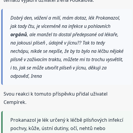
tématu vyjádřil uživatel Irena Foukalová.
Dobrý den, vážení a milí, mám dotaz, lék Prokanazol,
jak tady čtu, je víceméně na infekce u pohlavních
orgánů
, ale manžel to dostal předepsané od lékaře,
na jakousi plíseň , údajně v jícnu?? Tak to tedy
nechápu, nikde se nepíše, že by to bylo na léčbu nějaké
plísně v zažívacím traktu, můžete mi to trochu vysvětlit,
i to, jak se může utvořit plíseň v jícnu, děkuji za
odpověď, Irena
Svou reakci k tomuto příspěvku přidal uživatel
Cempírek.
Prokanazol je lék určený k léčbě plísňových infekcí
pochvy, kůže, ústní dutiny, očí, nehtů nebo