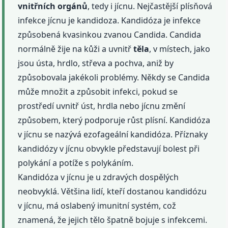
vnitřních
orgánů
, tedy i jícnu. Nejčastější plísňová
infekce jícnu je kandidoza. Kandidóza je infekce
způsobená kvasinkou zvanou Candida. Candida
normálně žije na kůži a uvnitř
těla
, v místech, jako
jsou ústa, hrdlo, střeva a pochva, aniž by
způsobovala jakékoli problémy. Někdy se Candida
může množit a způsobit infekci, pokud se
prostředí uvnitř úst, hrdla nebo jícnu změní
způsobem, který podporuje růst plísní. Kandidóza
v jícnu se nazývá ezofageální kandidóza. Příznaky
kandidózy v jícnu obvykle představují bolest při
polykání a potíže s polykáním.
Kandidóza v jícnu je u zdravých dospělých
neobvyklá. Většina lidí, kteří dostanou kandidózu
v jícnu, má oslabený imunitní systém, což
znamená, že jejich tělo špatně bojuje s infekcemi.