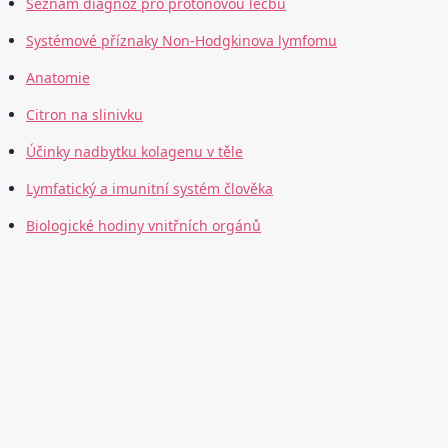
Seznam diagnóz pro protonovou léčbu
Systémové příznaky Non-Hodgkinova lymfomu
Anatomie
Citron na slinivku
Účinky nadbytku kolagenu v těle
Lymfatický a imunitní systém člověka
Biologické hodiny vnitřních orgánů