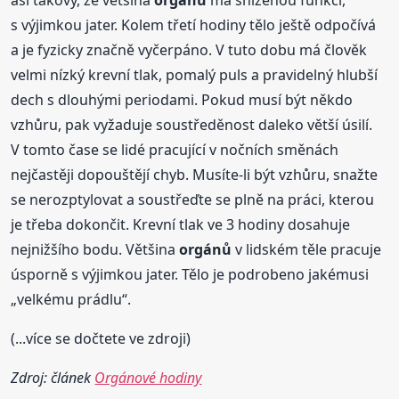
asi takový, že většina
orgánů
má sníženou funkci,
s výjimkou jater. Kolem třetí hodiny tělo ještě odpočívá
a je fyzicky značně vyčerpáno. V tuto dobu má člověk
velmi nízký krevní tlak, pomalý puls a pravidelný hlubší
dech s dlouhými periodami. Pokud musí být někdo
vzhůru, pak vyžaduje soustředěnost daleko větší úsilí.
V tomto čase se lidé pracující v nočních směnách
nejčastěji dopouštějí chyb. Musíte-li být vzhůru, snažte
se nerozptylovat a soustřeďte se plně na práci, kterou
je třeba dokončit. Krevní tlak ve 3 hodiny dosahuje
nejnižšího bodu. Většina
orgánů
v lidském těle pracuje
úsporně s výjimkou jater. Tělo je podrobeno jakémusi
„velkému prádlu“.
(...více se dočtete ve zdroji)
Zdroj: článek
Orgánové hodiny