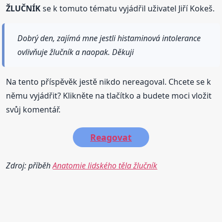
ŽLUČNÍK
se k tomuto tématu vyjádřil uživatel Jiří Kokeš.
Dobrý den, zajímá mne jestli histaminová intolerance
ovlivňuje žlučník a naopak. Děkuji
Na tento příspěvěk jestě nikdo nereagoval. Chcete se k
němu vyjádřit? Klikněte na tlačítko a budete moci vložit
svůj komentář.
Reagovat
Zdroj: příběh
Anatomie lidského těla žlučník