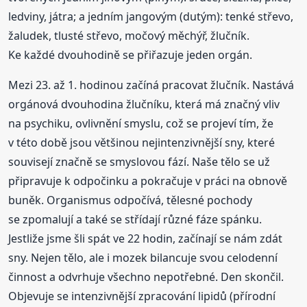
ledviny, játra; a jedním jangovým (dutým): tenké střevo,
žaludek, tlusté střevo, močový měchýř, žlučník.
Ke každé dvouhodině se přiřazuje jeden orgán.
Mezi 23. až 1. hodinou začíná pracovat žlučník. Nastává
orgánová dvouhodina žlučníku, která má značný vliv
na psychiku, ovlivnění smyslu, což se projeví tím, že
v této době jsou většinou nejintenzivnější sny, které
souvisejí značně se smyslovou fází. Naše tělo se už
připravuje k odpočinku a pokračuje v práci na obnově
buněk. Organismus odpočívá, tělesné pochody
se zpomalují a také se střídají různé fáze spánku.
Jestliže jsme šli spát ve 22 hodin, začínají se nám zdát
sny. Nejen tělo, ale i mozek bilancuje svou celodenní
činnost a odvrhuje všechno nepotřebné. Den skončil.
Objevuje se intenzivnější zpracování lipidů (přírodní