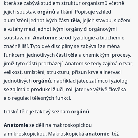
která se zabývá studiem struktur organismů včetně
jejich soustav,
orgánů
a tkání. Popisuje vzhled
a umístění jednotlivých částí
těla
, jejich stavbu, složení
a vztahy mezi jednotlivými orgány či orgánovými
soustavami.
Anatomie
se od fyziologie a biochemie
značně liší. Tyto dvě disciplíny se zabývají zejména
funkcemi jednotlivých částí
těla
a chemickými procesy,
jimiž tyto části procházejí. Anatom se tedy zajímá o tvar,
velikost, umístění, strukturu, přísun krve a inervaci
jednotlivých
orgánů
, například jater, zatímco fyziolog
se zajímá o produkci žluči, roli jater ve výživě člověka
a o regulaci tělesných funkcí.
Lidské tělo je takový seznam
orgánů
.
Anatomie
se dělí na makroskopickou
a mikroskopickou. Makroskopická
anatomie
, též