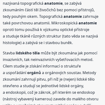
nazývaná topografická
anatomie
, se zabývá
zkoumáním částí těl živočichů bez pomoci přístrojů,
tedy pouhým okem. Topografická
anatomie
zahrnuje
také povrchovou anatomii. Mikroskopická
anatomie
oproti tomu používá k výzkumu optické přístroje
a studuje tkáně různých struktur (tato věda se nazývá
histologie) a zabývá se i stavbou buněk.
Stavba
lidského
těla
může být zkoumána jak pomocí
invazivních, tak neinvazivních vyšetřovacích metod.
Cílem studie je získání informací o struktuře
a uspořádání
orgánů
a orgánových soustav. Metody
zkoumání zahrnují pitvu, při níž je (nejen) lidské tělo
otevřeno a studují se jednotlivé lidské orgány,
a endoskopii, což je zákrok, při kterém se endoskop
(nástroj vybavený kamerou) zavede do malého otvoru