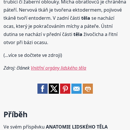
trubici či žaberní oblouky. Mícha obratlovců je chráněna
páteří. Nervová tkáň je tvořena ektodermem, pojivové
tkáně tvoří entoderm. V zadní části
těla
se nachází
ocas, který je pokračováním míchy a páteře. Ústní
dutina se nachází v přední části
těla
živočicha a řitní
otvor při bázi ocasu.
(...více se dočtete ve zdroji)
Zdroj: článek
Vnitřní orgány lidského těla
Příběh
Ve svém příspěvku
ANATOMIE LIDSKÉHO TĚLA