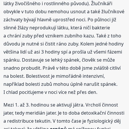
látky živočišného i rostlinného původu). Žlučníkáři
obvykle v tuto dobu nemohou usnout a také žlučníkové
záchvaty bývají hlavně uprostřed noci. Po půlnoci již
slinné žlázy neprodukují látku, která ničí bakterie
a chrání zuby před vznikem zubního kazu. Také z toho
důvodu je nutné si čistit ráno zuby. Kolem jedné hodiny
většina lidí už asi 3 hodiny spí a prošla už všemi fázemi
spánku. Dostavuje se lehký spánek, člověk se může
snadno probudit. Právě v této době jsme zvláště citliví
na bolest. Bolestivost je mimořádně intenzivní,
například bolesti zubů mohou úplně narušit spánek.
I chlad pociťujeme v noci více než přes den.
Mezi 1. až 3. hodinou se aktivují játra. Vrcholí činnost
jater, tedy meridián jater. Je to doba detoxikační činnosti
a redistribuce tekutin. V tomto čase je fyziologický děj