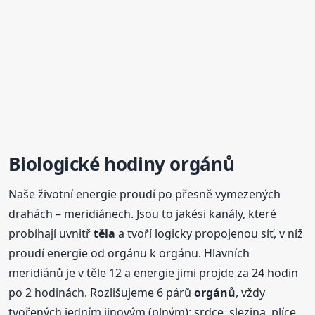
Biologické hodiny
orgánů
Naše životní energie proudí po přesně vymezených
drahách – meridiánech. Jsou to jakési kanály, které
probíhají uvnitř
těla
a tvoří logicky propojenou síť, v níž
proudí energie od orgánu k orgánu. Hlavních
meridiánů je v těle 12 a energie jimi projde za 24 hodin
po 2 hodinách. Rozlišujeme 6 párů
orgánů
, vždy
tvořených jedním jinovým (plným): srdce, slezina, plíce,