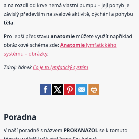
a na rozdíl od krve nemá vlastní pumpu – její pohyb je
závislý především na svalové aktivitě, dýchání a pohybu
těla
.
Pro lepší představu
anatomie
můžete využít například
obrázkové schéma zde:
Anatomie
lymfatického
systému – obrázky
.
Zdroj: článek
Co je to lymfatický systém
Poradna
V naší poradně s názvem
PROKANAZOL
se k tomuto