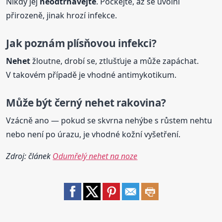
Nikdy jej
neodtrhávejte
. Počkejte, až se uvolní
přirozeně, jinak hrozí infekce.
Jak poznám plísňovou infekci?
Nehet
žloutne, drobí se, ztlušťuje a může zapáchat.
V takovém případě je vhodné antimykotikum.
Může být černý
nehet
rakovina?
Vzácně ano — pokud se skvrna nehýbe s růstem nehtu
nebo není po úrazu, je vhodné kožní vyšetření.
Zdroj: článek
Odumřelý nehet na noze