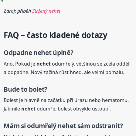
Zdroj: příběh
Stržený nehet
FAQ – často kladené dotazy
Odpadne
nehet
úplně?
Ano. Pokud je
nehet
odumřelý, většinou se zcela oddělí
a odpadne. Nový začíná růst hned, ale velmi pomalu.
Bude to bolet?
Bolest je hlavně na začátku při úrazu nebo hematomu.
Jakmile
nehet
odumře, bolest obvykle ustoupí.
Mám si odumřelý
nehet
sám odstranit?