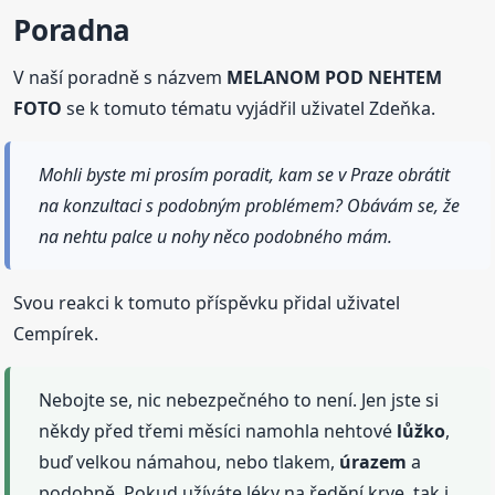
Poradna
V naší poradně s názvem
MELANOM POD NEHTEM
FOTO
se k tomuto tématu vyjádřil uživatel Zdeňka.
Mohli byste mi prosím poradit, kam se v Praze obrátit
na konzultaci s podobným problémem? Obávám se, že
na nehtu palce u nohy něco podobného mám.
Svou reakci k tomuto příspěvku přidal uživatel
Cempírek.
Nebojte se, nic nebezpečného to není. Jen jste si
někdy před třemi měsíci namohla nehtové
lůžko
,
buď velkou námahou, nebo tlakem,
úrazem
a
podobně. Pokud užíváte léky na ředění krve, tak i