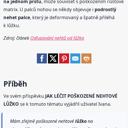
na jednom prstu
, může souviset s poškozením růstové
matrix. U palců nohou se někdy objevuje i
podrostlý
nehet
palce
, který je deformovaný a špatně přiléhá
k lůžku.
Zdroj: článek
Odlupování nehtů od lůžka
Příběh
Ve svém příspěvku
JAK LÉČIT POŠKOZENÉ NEHTOVÉ
LŮŽKO
se k tomuto tématu vyjádřil uživatel Ivana.
Mám zřejmě poškozené nehtové
lůžko
na