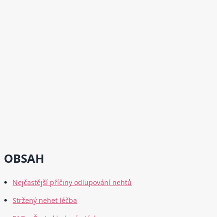
OBSAH
Nejčastější příčiny odlupování nehtů
Stržený nehet léčba