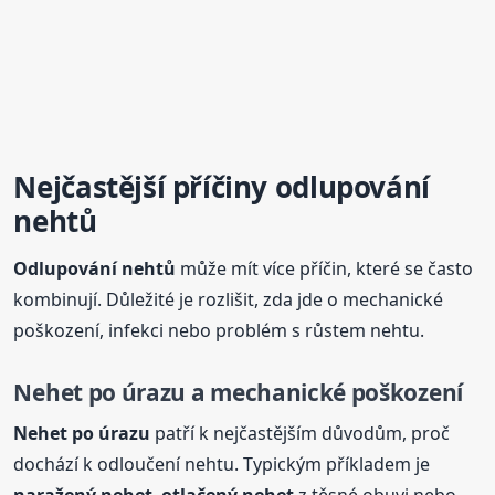
Nejčastější příčiny odlupování
nehtů
Odlupování nehtů
může mít více příčin, které se často
kombinují. Důležité je rozlišit, zda jde o mechanické
poškození, infekci nebo problém s růstem nehtu.
Nehet
po úrazu a mechanické poškození
Nehet
po úrazu
patří k nejčastějším důvodům, proč
dochází k odloučení nehtu. Typickým příkladem je
naražený
nehet
,
otlačený
nehet
z těsné obuvi nebo