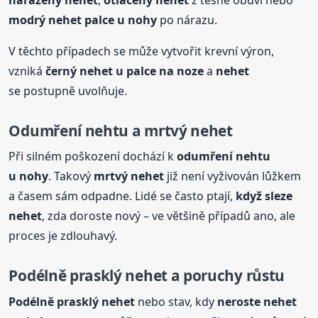
modrý
nehet
palce u nohy
po nárazu.
V těchto případech se může vytvořit krevní výron,
vzniká
černý
nehet
u palce na noze
a
nehet
se postupně uvolňuje.
Odumření nehtu a mrtvý
nehet
Při silném poškození dochází k
odumření nehtu
u nohy
. Takový
mrtvý
nehet
již není vyživován lůžkem
a časem sám odpadne. Lidé se často ptají,
když sleze
nehet
, zda doroste nový – ve většině případů ano, ale
proces je zdlouhavý.
Podélně prasklý
nehet
a poruchy růstu
Podélně prasklý
nehet
nebo stav, kdy
neroste
nehet