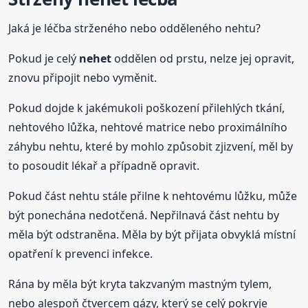
Jaká je léčba strženého nebo odděleného nehtu?
Pokud je celý
nehet
oddělen od prstu, nelze jej opravit,
znovu připojit nebo vyměnit.
Pokud dojde k jakémukoli poškození přilehlých tkání,
nehtového lůžka, nehtové matrice nebo proximálního
záhybu nehtu, které by mohlo způsobit zjizvení, měl by
to posoudit lékař a případně opravit.
Pokud část nehtu stále přilne k nehtovému lůžku, může
být ponechána nedotčená. Nepřilnavá část nehtu by
měla být odstraněna. Měla by být přijata obvyklá místní
opatření k prevenci infekce.
Rána by měla být kryta takzvaným mastným tylem,
nebo alespoň čtvercem gázy, který se celý pokryje