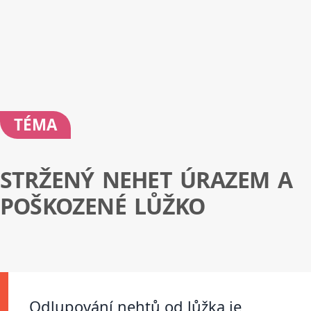
TÉMA
STRŽENÝ NEHET ÚRAZEM A
POŠKOZENÉ LŮŽKO
Odlupování nehtů od lůžka je