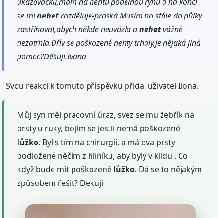
ukazováčku,mám na nehtu podélnou rýhu a na konci
se mi
nehet
rozděluje-praská.Musím ho stále do půlky
zastřihovat,abych někde neuvázla a
nehet
vážně
nezatrhla.Dřív se poškozené nehty trhaly,je nějaká jiná
pomoc?Děkuji.Ivana
Svou reakci k tomuto příspěvku přidal uživatel Ilona.
Můj syn měl pracovní úraz, svez se mu žebřík na
prsty u ruky, bojím se jestli nemá poškozené
lůžko
. Byl s tím na chirurgii, a má dva prsty
podložené něčím z hliníku, aby byly v klidu . Co
když bude mít poškozené
lůžko
. Dá se to nějakým
způsobem řešit? Dekuji