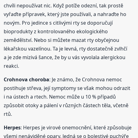
chvíli nepoužívat nic. Když potíže odezní, tak prostě
vyřaďte přípravek, který jste používali, a nahraďte ho
novým. Pro jedince s citlivými rty se doporučují
bioprodukty z kontrolovaného ekologického
zemědělství. Nebo si můžete mazat rty obyčejnou
lékařskou vazelínou. Ta je levná, rty dostatečně zvlhčí
a je zde mizivá šance, že by u vás vyvolala alergickou
reakci.
Crohnova choroba
: Je známo, že Crohnova nemoc
postihuje střeva, její symptomy se však mohou odrazit
i na ústech a rtech. Nemoc může u 10 % případů
způsobit otoky a pálení v různých částech těla, včetně
rtů.
Herpes
: Herpes je virové onemocnění, které způsobuje
všemi nenáviděné opary. Jedná se o bolestivé puchýře