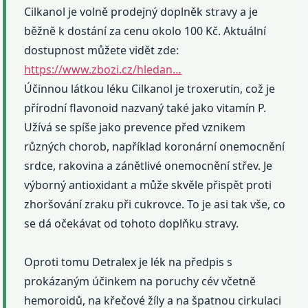
Cilkanol je volně prodejný doplněk stravy a je
běžně k dostání za cenu okolo 100 Kč. Aktuální
dostupnost můžete vidět zde:
https://www.zbozi.cz/hledan…
Účinnou látkou léku Cilkanol je troxerutin, což je
přírodní flavonoid nazvaný také jako vitamín P.
Užívá se spíše jako prevence před vznikem
různých chorob, například koronární onemocnění
srdce, rakovina a zánětlivé onemocnění střev. Je
výborný antioxidant a může skvěle přispět proti
zhoršování zraku při cukrovce. To je asi tak vše, co
se dá očekávat od tohoto doplňku stravy.
Oproti tomu Detralex je lék na předpis s
prokázaným účinkem na poruchy cév včetně
hemoroidů, na křečové žíly a na špatnou cirkulaci