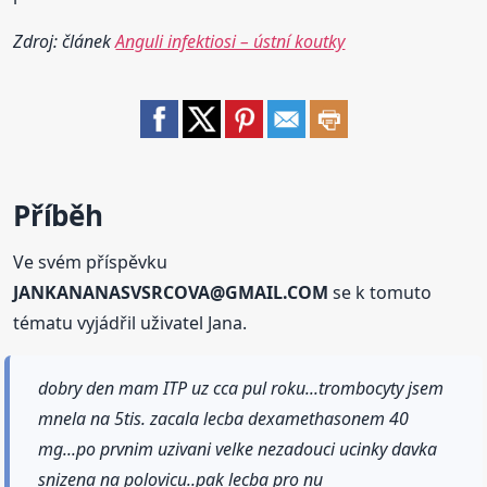
Zdroj: článek
Anguli infektiosi – ústní koutky
Příběh
Ve svém příspěvku
JANKANANASVSRCOVA@GMAIL.COM
se k tomuto
tématu vyjádřil uživatel Jana.
dobry den mam ITP uz cca pul roku...trombocyty jsem
mnela na 5tis. zacala lecba dexamethasonem 40
mg...po prvnim uzivani velke nezadouci ucinky davka
snizena na polovicu..pak lecba pro nu