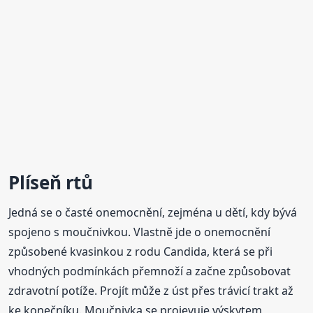
Plíseň rtů
Jedná se o časté onemocnění, zejména u dětí, kdy bývá
spojeno s moučnivkou. Vlastně jde o onemocnění
způsobené kvasinkou z rodu Candida, která se při
vhodných podmínkách přemnoží a začne způsobovat
zdravotní potíže. Projít může z úst přes trávicí trakt až
ke konečníku. Moučnivka se projevuje výskytem