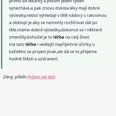
přímo od lékařky a potom jeden týden
vynechává.a pak znovu dokola.léky mají dobré
výsledky,neboť vyhledají v tělě nádory s rakovinou
a obklopí je aby se nemohly rozšiřovat dál po
těle.máme dobré výsledky,dokonce se i některé
zmenšily.bohužel je to
léčba
na celý život.
má tato
léčba
i vedlejší nepříjemné účinky u
každého se projeví jinak,ale dá se to.přejeme
hodně štěstí a uzdravení.
Zdroj: příběh
Průjem jak léčit