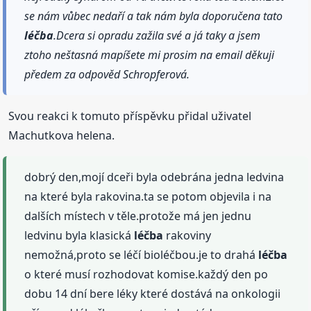
se nám vůbec nedaří a tak nám byla doporučena tato
léčba
.Dcera si opradu zažila své a já taky a jsem
ztoho neštasná mapíšete mi prosim na email děkuji
předem za odpověd Schropferová.
Svou reakci k tomuto příspěvku přidal uživatel
Machutkova helena.
dobrý den,mojí dceři byla odebrána jedna ledvina
na které byla rakovina.ta se potom objevila i na
dalších místech v těle.protože má jen jednu
ledvinu byla klasická
léčba
rakoviny
nemožná,proto se léčí bioléčbou.je to drahá
léčba
o které musí rozhodovat komise.každý den po
dobu 14 dní bere léky které dostává na onkologii