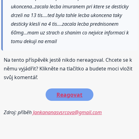
ukoncena..zacala lecba imuranem pri ktere se desticky
drzeli na 13 tis....ted byla tahle lecba ukoncena taky
desticky klesli na 4 tis....zacala lecba prednisonem
60mg...mam uz strach a shanim co nejvice informaci k
tomu dekuji na email
Na tento příspěvěk jestě nikdo nereagoval. Chcete se k
němu vyjádřit? Klikněte na tlačítko a budete moci vložit
svůj komentář.
Reagovat
Zdroj: příběh
Jankananasvsrcova@gmail.com