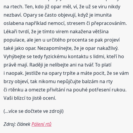
na rtech. Ten, kdo již opar měl, ví, že už se viru nikdy
nezbaví. Opary se často objevují, když je imunita
oslabena například nemocí, stresem či přepracováním.
Lékaři tvrdí, že je tímto virem nakažena většina
populace, ale jen u určitého procenta se pak projeví
také jako opar. Nezapomínejte, že je opar nakažlivý.
Vyhýbejte se tedy fyzickému kontaktu s lidmi, kteří ho
právě mají. Raději je nelíbejte ani na tvář. To platí
i naopak. Jestliže na opary trpíte a máte pocit, že se vám
brzy objeví, tak nikomu nepůjčujte balzám na rty
či rtěnku a omezte přivítání na pouhé potřesení rukou.
Vaši blízcí to jistě ocení.
(...více se dočtete ve zdroji)
Zdroj: článek
Pálení rtů