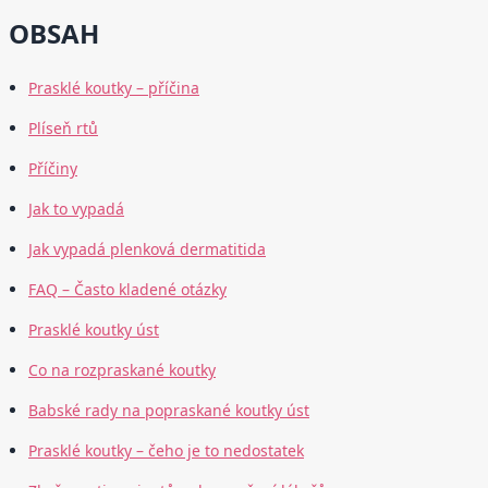
OBSAH
Prasklé koutky – příčina
Plíseň rtů
Příčiny
Jak to vypadá
Jak vypadá plenková dermatitida
FAQ – Často kladené otázky
Prasklé koutky úst
Co na rozpraskané koutky
Babské rady na popraskané koutky úst
Prasklé koutky – čeho je to nedostatek