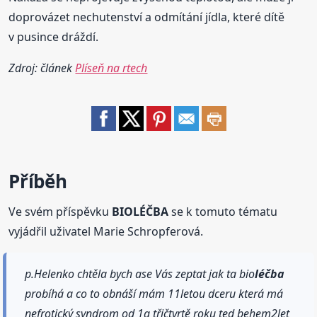
doprovázet nechutenství a odmítání jídla, které dítě
v pusince dráždí.
Zdroj: článek
Plíseň na rtech
Příběh
Ve svém příspěvku
BIOLÉČBA
se k tomuto tématu
vyjádřil uživatel Marie Schropferová.
p.Helenko chtěla bych ase Vás zeptat jak ta bio
léčba
probíhá a co to obnáší mám 11letou dceru která má
nefrotický syndrom od 1a třičtvrtě roku ted behem2let