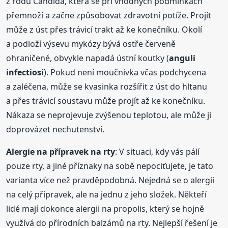
z rodu Candida, která se při vhodných podmínkách
přemnoží a začne způsobovat zdravotní potíže. Projít
může z úst přes trávicí trakt až ke konečníku. Okolí
a podloží výsevu mykózy bývá ostře červeně
ohraničené, obvykle napadá ústní koutky (
anguli
infectiosi
). Pokud není moučnivka včas podchycena
a zaléčena, může se kvasinka rozšířit z úst do hltanu
a přes trávicí soustavu může projít až ke konečníku.
Nákaza se neprojevuje zvýšenou teplotou, ale může ji
doprovázet nechutenství.
Alergie na přípravek na rty
: V situaci, kdy vás pálí
pouze rty, a jiné příznaky na sobě nepociťujete, je tato
varianta více než pravděpodobná. Nejedná se o alergii
na celý přípravek, ale na jednu z jeho složek. Někteří
lidé mají dokonce alergii na propolis, který se hojně
využívá do přírodních balzámů na rty. Nejlepší řešení je