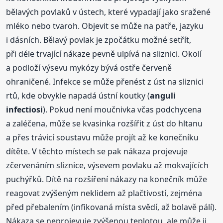
bělavých povlaků v ústech, které vypadají jako sražené
mléko nebo tvaroh. Objevit se může na patře, jazyku
i dásních. Bělavý povlak je zpočátku možné setřít,
při déle trvající nákaze pevně ulpívá na sliznici. Okolí
a podloží výsevu mykózy bývá ostře červeně
ohraničené. Infekce se může přenést z úst na sliznici
rtů, kde obvykle napadá ústní koutky (
anguli
infectiosi
). Pokud není moučnivka včas podchycena
a zaléčena, může se kvasinka rozšířit z úst do hltanu
a přes trávicí soustavu může projít až ke konečníku
dítěte. V těchto místech se pak nákaza projevuje
zčervenáním sliznice, výsevem povlaku až mokvajících
puchýřků. Dítě na rozšíření nákazy na konečník může
reagovat zvýšeným neklidem až plačtivostí, zejména
před přebalením (infikovaná místa svědí, až bolavě pálí).
Nákaza se neprojevuje zvýšenou teplotou, ale může ji