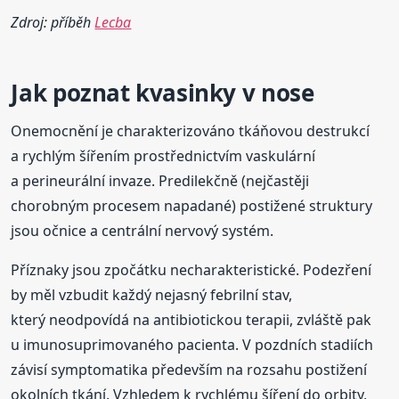
Zdroj: příběh
Lecba
Jak poznat kvasinky
v nose
Onemocnění je charakterizováno tkáňovou destrukcí
a rychlým šířením prostřednictvím vaskulární
a perineurální invaze. Predilekčně (nejčastěji
chorobným procesem napadané) postižené struktury
jsou očnice a centrální nervový systém.
Příznaky jsou zpočátku necharakteristické. Podezření
by měl vzbudit každý nejasný febrilní stav,
který neodpovídá na antibiotickou terapii, zvláště pak
u imunosuprimovaného pacienta. V pozdních stadiích
závisí symptomatika především na rozsahu postižení
okolních tkání. Vzhledem k rychlému šíření do orbity,