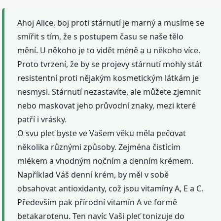
Ahoj Alice, boj proti stárnutí je marný a musíme se
smířit s tím, že s postupem času se naše tělo
mění. U někoho je to vidět méně a u někoho více.
Proto tvrzení, že by se projevy stárnutí mohly stát
resistentní proti nějakým kosmetickým látkám je
nesmysl. Stárnutí nezastavíte, ale můžete zjemnit
nebo maskovat jeho průvodní znaky, mezi které
patří i vrásky.
O svu pleť byste ve Vašem věku měla pečovat
několika různými způsoby. Zejména čistícím
mlékem a vhodným nočním a denním krémem.
Například Váš denní krém, by měl v sobě
obsahovat antioxidanty, což jsou vitamíny A, E a C.
Především pak přírodní vitamín A ve formě
betakarotenu. Ten navíc Vaši pleť tonizuje do