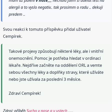
mam az paleni
v nose
,,,, nechala jsem si udelat test na
alergii a to vyslo negativ.. tak prosimm o radu .. dekuji
predem ..
Svou reakci k tomuto příspěvku přidal uživatel
Cempírek.
Takové projevy způsobují některé léky, ale i vnitřní
onemocnění. Pomoc je potřeba hledat v ordinaci
lékaře. Nejdříve začněte na oddělení ORL a vemte
sebou všechny léky a doplňky stravy, které užíváte
nebo jste užívala za poslední 3 měsíce.
Zdraví Cempírek!
Zdroj: příběh
Sucho v nose a v ustech ,,,,,