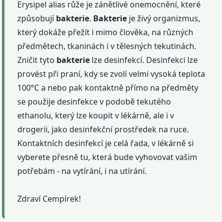
Erysipel alias růže je zánětlivé onemocnění, které
způsobují
bakterie
.
Bakterie
je živý organizmus,
který dokáže přežít i mimo člověka, na různých
předmětech, tkaninách i v tělesných tekutinách.
Zničit tyto
bakterie
lze desinfekcí. Desinfekci lze
provést při praní, kdy se zvolí velmi vysoká teplota
100°C a nebo pak kontaktně přímo na předměty
se použije desinfekce v podobě tekutého
ethanolu, který lze koupit v lékárně, ale i v
drogerii, jako desinfekční prostředek na ruce.
Kontaktních desinfekcí je celá řada, v lékárně si
vyberete přesně tu, která bude vyhovovat vašim
potřebám - na vytírání, i na utírání.
Zdraví Cempírek!