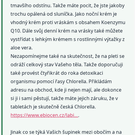
tmavšího odstínu. Takže máte pocit, že jste jakoby
trochu opálená od sluníčka. Jako noční krém je
vhodný krém proti vráskám s obsahem Koenzymu
Q10. Dále svůj denní krém na vrásky také můžete
vystřídat s lehkým krémem s rostlinnými výtažky z
aloe vera.
Nezapomínejme také na skutečnost, že na pleti se
odráží celkový stav Vašeho těla. Takže doporučuji
také provést čtyřikrát do roka detoxikaci
organismu pomocí řasy Chlorella. Přikládám
adresu na obchod, kde ji nejen mají, ale dokonce
si ji i sami pěstují, takže máte jejich záruku, že v
tabletách je skutečně česká Chlorella.
https://www.ebiocen.cz/labi…
.
Jinak co se týká Vašich šupinek mezi obočím a na