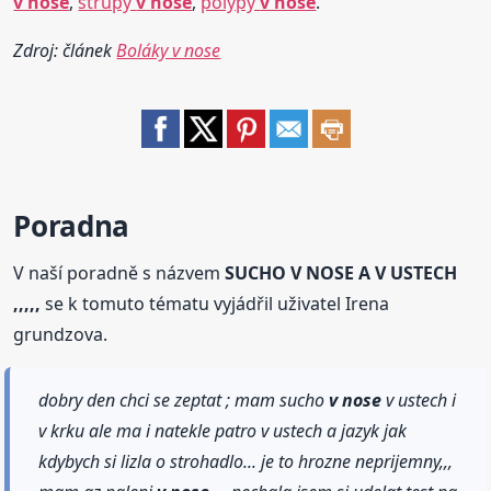
v nose
,
strupy
v nose
,
polypy
v nose
.
Zdroj: článek
Boláky v nose
Poradna
V naší poradně s názvem
SUCHO V NOSE A V USTECH
,,,,,
se k tomuto tématu vyjádřil uživatel Irena
grundzova.
dobry den chci se zeptat ; mam sucho
v nose
v ustech i
v krku ale ma i natekle patro v ustech a jazyk jak
kdybych si lizla o strohadlo... je to hrozne neprijemny,,,