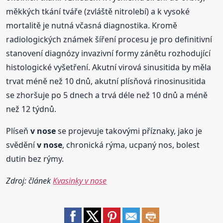
měkkých tkání tváře (zvláště nitrolebí) a k vysoké
mortalitě je nutná včasná diagnostika. Kromě
radiologických známek šíření procesu je pro definitivní
stanovení diagnózy invazivní formy zánětu rozhodující
histologické vyšetření. Akutní virová sinusitida by měla
trvat méně než 10 dnů, akutní plísňová rinosinusitida
se zhoršuje po 5 dnech a trvá déle než 10 dnů a méně
než 12 týdnů.
Plíseň
v nose
se projevuje takovými příznaky, jako je
svědění
v nose
, chronická rýma, ucpaný nos, bolest
dutin bez rýmy.
Zdroj: článek
Kvasinky v nose