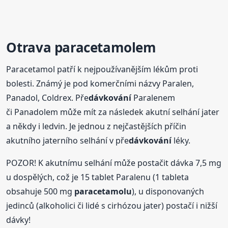
Otrava paracetamolem
Paracetamol patří k nejpoužívanějším lékům proti
bolesti. Známý je pod komerčními názvy Paralen,
Panadol, Coldrex. Pře
dávkování
Paralenem
či Panadolem může mít za následek akutní selhání jater
a někdy i ledvin. Je jednou z nejčastějších příčin
akutního jaterního selhání v pře
dávkování
léky.
POZOR! K akutnímu selhání může postačit dávka 7,5 mg
u dospělých, což je 15 tablet Paralenu (1 tableta
obsahuje 500 mg
paracetamolu
), u disponovaných
jedinců (alkoholici či lidé s cirhózou jater) postačí i nižší
dávky!