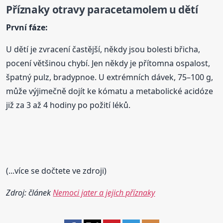
Příznaky otravy paracetamolem u dětí
První fáze:
U dětí je zvracení častější, někdy jsou bolesti břicha,
pocení většinou chybí. Jen někdy je přítomna ospalost,
špatný pulz, bradypnoe. U extrémních dávek, 75–100 g,
může výjimečně dojít ke kómatu a metabolické acidóze
již za 3 až 4 hodiny po požití léků.
(...více se dočtete ve zdroji)
Zdroj: článek
Nemoci jater a jejich příznaky