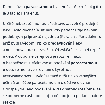
Denní dávka
paracetamolu
by neměla překročit 4 g (to
je 8 tablet Paralenu).
Určité nebezpečí mohou představovat volně prodejné
léky. Často dochází k situaci, kdy pacient užije několik
podobných přípravků najednou (Paralen s Panadolem),
aniž by si uvědomil riziko pře
dávkování
léky
a neplánovanou sebevraždu. Obzvláště hrozí nebezpečí
u dětí. V odborné veřejnosti je rozšířen názor
o bezpečnosti a efektivnosti podávání
paracetamolu
u dětí, zejména ve srovnání s kyselinou
acetylsalicylovou. Uvádí se také nižší riziko vedlejších
účinků při léčbě paracetamolem u dětí ve srovnání
s dospělými. Jeho podávání je však natolik rozšířené, že
se poměrně často popisují u dětí po jeho podání toxické
reakce.