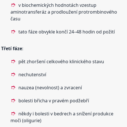
v biochemických hodnotách vzestup
aminotransferáz a prodloužení protrombinového
času
tato fáze obvykle končí 24–48 hodin od požití
Třetí fáze
:
pět zhoršení celkového klinického stavu
nechutenství
nauzea (nevolnost) a zvracení
bolesti břicha v pravém podžebří
někdy i bolesti v bedrech a snížení produkce
moči (oligurie)