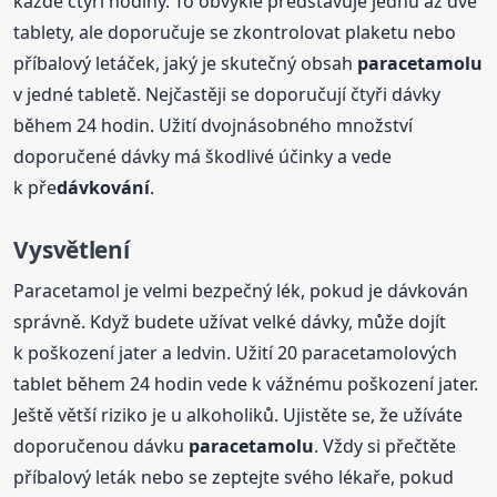
každé čtyři hodiny. To obvykle představuje jednu až dvě
tablety, ale doporučuje se zkontrolovat plaketu nebo
příbalový letáček, jaký je skutečný obsah
paracetamolu
v jedné tabletě. Nejčastěji se doporučují čtyři dávky
během 24 hodin. Užití dvojnásobného množství
doporučené dávky má škodlivé účinky a vede
k pře
dávkování
.
Vysvětlení
Paracetamol je velmi bezpečný lék, pokud je dávkován
správně. Když budete užívat velké dávky, může dojít
k poškození jater a ledvin. Užití 20 paracetamolových
tablet během 24 hodin vede k vážnému poškození jater.
Ještě větší riziko je u alkoholiků. Ujistěte se, že užíváte
doporučenou dávku
paracetamolu
. Vždy si přečtěte
příbalový leták nebo se zeptejte svého lékaře, pokud