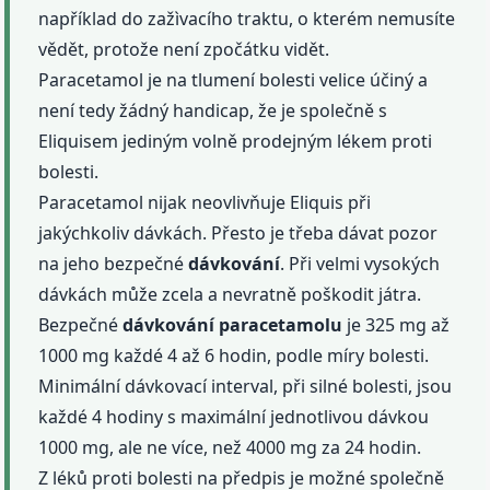
například do zažìvacího traktu, o kterém nemusíte
vědět, protože není zpočátku vidět.
Paracetamol je na tlumení bolesti velice účiný a
není tedy žádný handicap, že je společně s
Eliquisem jediným volně prodejným lékem proti
bolesti.
Paracetamol nijak neovlivňuje Eliquis při
jakýchkoliv dávkách. Přesto je třeba dávat pozor
na jeho bezpečné
dávkování
. Při velmi vysokých
dávkách může zcela a nevratně poškodit játra.
Bezpečné
dávkování
paracetamolu
je 325 mg až
1000 mg každé 4 až 6 hodin, podle míry bolesti.
Minimální dávkovací interval, při silné bolesti, jsou
každé 4 hodiny s maximální jednotlivou dávkou
1000 mg, ale ne více, než 4000 mg za 24 hodin.
Z léků proti bolesti na předpis je možné společně