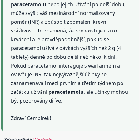
paracetamolu
nebo jejich užívání po delší dobu,
může zvýšit váš mezinárodní normalizovaný
poměr (INR) a způsobit zpomalení krevní
srážlivosti. To znamená, že zde existuje riziko
krvácení a je pravděpodobnější, pokud se
paracetamol užívá v dávkách vyšších než 2 g (4
tablety) denně po dobu delší než několik dní.
Pokud paracetamol interaguje s warfarinem a
ovlivňuje INR, tak nejvýraznější účinky se
zaznamenávají mezi prvním a třetím týdnem po
začátku užívání
paracetamolu
, ale účinky mohou
být pozorovány dříve.
Zdraví Cempírek!