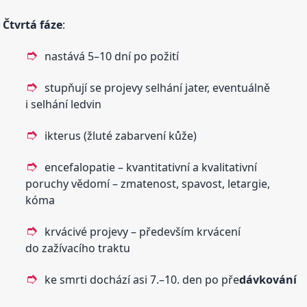
Čtvrtá fáze
:
nastává 5–10 dní po požití
stupňují se projevy selhání jater, eventuálně
i selhání ledvin
ikterus (žluté zabarvení kůže)
encefalopatie – kvantitativní a kvalitativní
poruchy vědomí – zmatenost, spavost, letargie,
kóma
krvácivé projevy – především krvácení
do zažívacího traktu
ke smrti dochází asi 7.–10. den po pře
dávkování