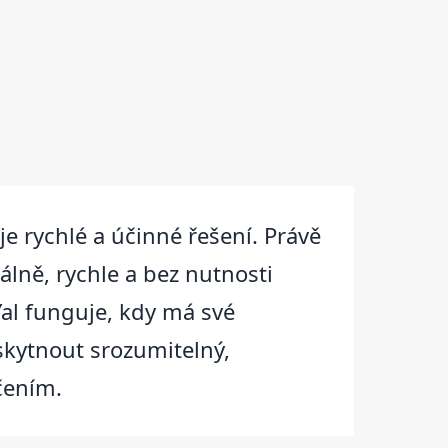
e rychlé a účinné řešení. Právě
álně, rychle a bez nutnosti
al funguje, kdy má své
skytnout srozumitelný,
čením.