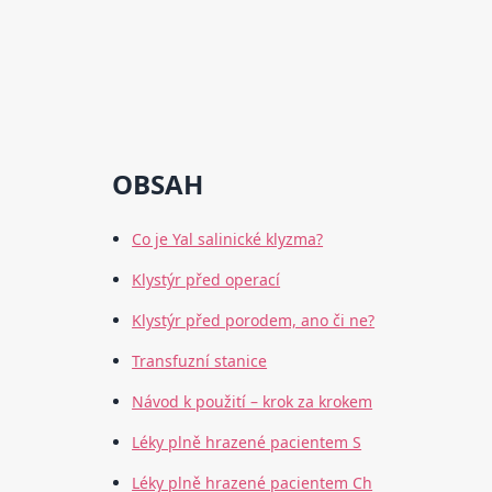
OBSAH
Co je Yal salinické klyzma?
Klystýr před operací
Klystýr před porodem, ano či ne?
Transfuzní stanice
Návod k použití – krok za krokem
Léky plně hrazené pacientem S
Léky plně hrazené pacientem Ch