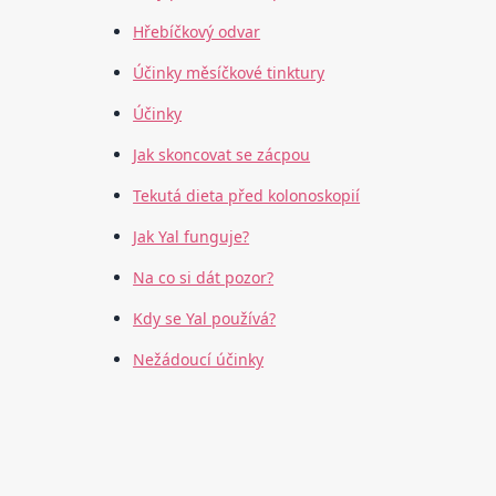
Hřebíčkový odvar
Účinky měsíčkové tinktury
Účinky
Jak skoncovat se zácpou
Tekutá dieta před kolonoskopií
Jak Yal funguje?
Na co si dát pozor?
Kdy se Yal používá?
Nežádoucí účinky