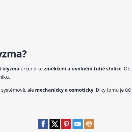
yzma
?
í
klyzma
určené ke
změkčení a uvolnění tuhé stolice
. Ob
níku.
í systémově, ale
mechanicky a osmoticky
. Díky tomu je úč