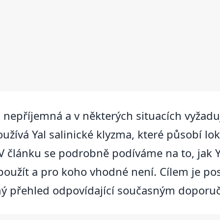
 nepříjemná a v některých situacích vyžaduj
užívá Yal salinické klyzma, které působí lok
V článku se podrobně podíváme na to, jak Y
 použít a pro koho vhodné není. Cílem je po
ný přehled odpovídající současným doporu