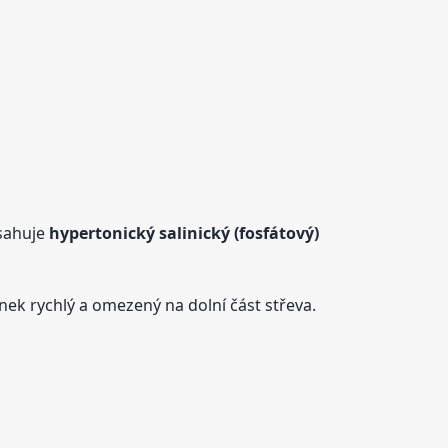
sahuje
hypertonický salinický (fosfátový)
inek rychlý a omezený na dolní část střeva.