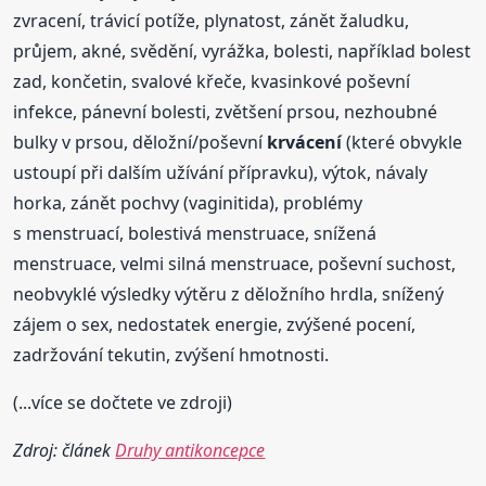
zvracení, trávicí potíže, plynatost, zánět žaludku,
průjem, akné, svědění, vyrážka, bolesti, například bolest
zad, končetin, svalové křeče, kvasinkové poševní
infekce, pánevní bolesti, zvětšení prsou, nezhoubné
bulky v prsou, děložní/poševní
krvácení
(které obvykle
ustoupí při dalším užívání přípravku), výtok, návaly
horka, zánět pochvy (vaginitida), problémy
s menstruací, bolestivá menstruace, snížená
menstruace, velmi silná menstruace, poševní suchost,
neobvyklé výsledky výtěru z děložního hrdla, snížený
zájem o sex, nedostatek energie, zvýšené pocení,
zadržování tekutin, zvýšení hmotnosti.
(...více se dočtete ve zdroji)
Zdroj: článek
Druhy antikoncepce