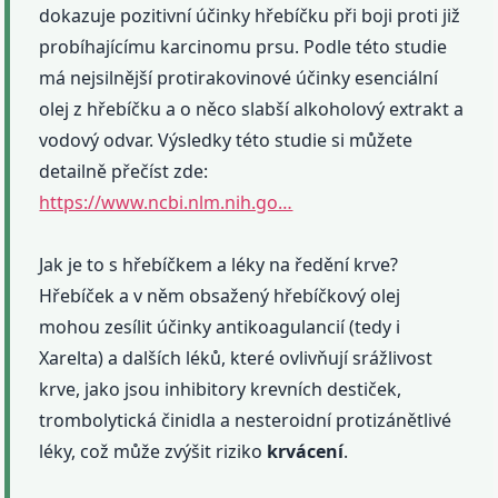
dokazuje pozitivní účinky hřebíčku při boji proti již
probíhajícímu karcinomu prsu. Podle této studie
má nejsilnější protirakovinové účinky esenciální
olej z hřebíčku a o něco slabší alkoholový extrakt a
vodový odvar. Výsledky této studie si můžete
detailně přečíst zde:
https://www.ncbi.nlm.nih.go…
Jak je to s hřebíčkem a léky na ředění krve?
Hřebíček a v něm obsažený hřebíčkový olej
mohou zesílit účinky antikoagulancií (tedy i
Xarelta) a dalších léků, které ovlivňují srážlivost
krve, jako jsou inhibitory krevních destiček,
trombolytická činidla a nesteroidní protizánětlivé
léky, což může zvýšit riziko
krvácení
.