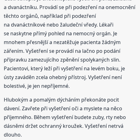
a dvanáctníku. Provádí se při podezření na onemocnění
těchto orgánů, například při podezření
na dvanáctníkové nebo žaludeční vředy. Lékaři
se naskytne přímý pohled na nemocný orgán. Je
mnohem přesnější a nezatěžuje pacienta žádným
zářením. Vyšetření se provádí na lačno po podání
přípravku zamezujícího zpěnění spolykaných slin.
Pacientovi, který leží při vyšetření na levém boku, je
ústy zaváděn zcela ohebný přístroj. Vyšetření není
bolestivé, je jen nepříjemné.
Hlubokým a pomalým dýcháním překonáte pocit
dávení. Zavřete při vyšetření oči a myslete na něco
příjemného. Během vyšetření budete zuby, rty nebo
dásněmi držet ochranný kroužek. Vyšetření netrvá
dlouho.