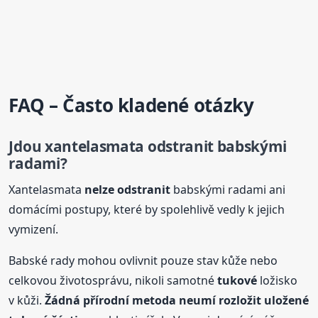
FAQ – Často kladené otázky
Jdou xantelasmata odstranit babskými
radami?
Xantelasmata
nelze odstranit
babskými radami ani
domácími postupy, které by spolehlivě vedly k jejich
vymizení.
Babské rady mohou ovlivnit pouze stav kůže nebo
celkovou životosprávu, nikoli samotné
tukové
ložisko
v kůži.
Žádná přírodní metoda neumí rozložit uložené