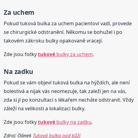
Za uchem
Pokud tuková bulka za uchem pacientovi vadí, provede
se chirurgické odstranění. Někomu se bohužel i po
takovém zákroku bulky opakovaně vracejí.
Zde jsou fotky
tukové
bulky za uchem
.
Na zadku
Pokud se vám objeví tuková bulka na hýždích, ale není
bolestivá a nijak vás neomezuje, tak zaleží jen na vás,
zda si ji po konzultaci s lékařem necháte odstranit. Vždy
záleží na velikosti a lokalizaci bulky.
Zde jsou fotky
tukové
bulky na zadku
.
Zdroj: článek
Tuková bulka pod kůží