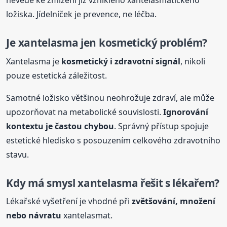
nevede ke zmizení již vzniklého xantelasmatického
ložiska. Jídelníček je prevence, ne léčba.
Je xantelasma jen kosmetický problém?
Xantelasma je
kosmetický i zdravotní signál
, nikoli
pouze estetická záležitost.
Samotné ložisko většinou neohrožuje zdraví, ale může
upozorňovat na metabolické souvislosti.
Ignorování
kontextu je častou chybou
. Správný přístup spojuje
estetické hledisko s posouzením celkového zdravotního
stavu.
Kdy má smysl xantelasma řešit s lékařem?
Lékařské vyšetření je vhodné při
zvětšování, množení
nebo návratu
xantelasmat.