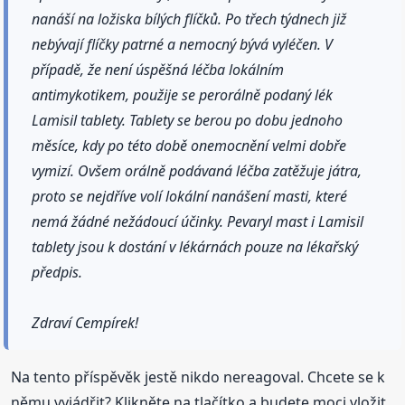
nanáší na ložiska bílých flíčků. Po třech týdnech již
nebývají flíčky patrné a nemocný bývá vyléčen. V
případě, že není úspěšná léčba lokálním
antimykotikem, použije se perorálně podaný lék
Lamisil tablety. Tablety se berou po dobu jednoho
měsíce, kdy po této době onemocnění velmi dobře
vymizí. Ovšem orálně podávaná léčba zatěžuje játra,
proto se nejdříve volí lokální nanášení masti, které
nemá žádné nežádoucí účinky. Pevaryl mast i Lamisil
tablety jsou k dostání v lékárnách pouze na lékařský
předpis.
Zdraví Cempírek!
Na tento příspěvěk jestě nikdo nereagoval. Chcete se k
němu vyjádřit? Klikněte na tlačítko a budete moci vložit