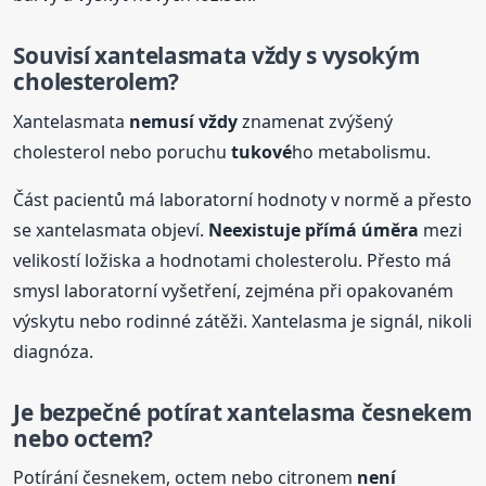
Souvisí xantelasmata vždy s vysokým
cholesterolem?
Xantelasmata
nemusí vždy
znamenat zvýšený
cholesterol nebo poruchu
tukové
ho metabolismu.
Část pacientů má laboratorní hodnoty v normě a přesto
se xantelasmata objeví.
Neexistuje přímá úměra
mezi
velikostí ložiska a hodnotami cholesterolu. Přesto má
smysl laboratorní vyšetření, zejména při opakovaném
výskytu nebo rodinné zátěži. Xantelasma je signál, nikoli
diagnóza.
Je bezpečné potírat xantelasma česnekem
nebo octem?
Potírání česnekem, octem nebo citronem
není