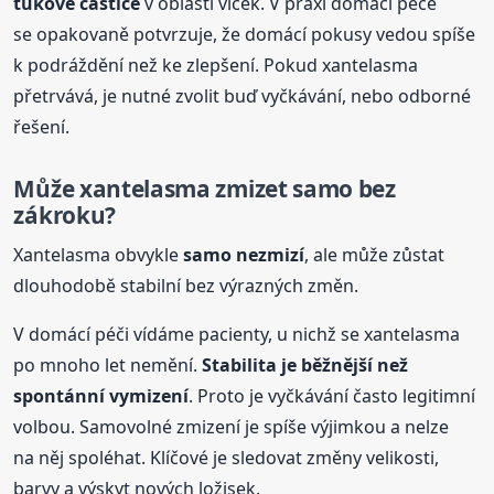
tukové
částice
v oblasti víček. V praxi domácí péče
se opakovaně potvrzuje, že domácí pokusy vedou spíše
k podráždění než ke zlepšení. Pokud xantelasma
přetrvává, je nutné zvolit buď vyčkávání, nebo odborné
řešení.
Může xantelasma zmizet samo bez
zákroku?
Xantelasma obvykle
samo nezmizí
, ale může zůstat
dlouhodobě stabilní bez výrazných změn.
V domácí péči vídáme pacienty, u nichž se xantelasma
po mnoho let nemění.
Stabilita je běžnější než
spontánní vymizení
. Proto je vyčkávání často legitimní
volbou. Samovolné zmizení je spíše výjimkou a nelze
na něj spoléhat. Klíčové je sledovat změny velikosti,
barvy a výskyt nových ložisek.