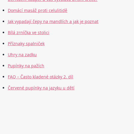
Domácí masáž proti celulitidě
Jak vypadají čepy na mandlích a jak je poznat
Bílá zrníčka ve stolici
Příznaky spalniček
Uhry na zadku
Pupínky na pažích
FAQ – Často kladené otázky 2. díl
Červené pupínky na jazyku u dětí