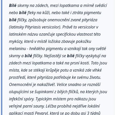
Bílé
skvrny na zádech, mezi lopatkama a mírně svědící
nebo
bílé
fleky na kůži, nebo také i ztráta pigmentu
bílé
flíčky, způsobuje onemocnění zvané pityriáza
(latinsky Pityriasis versicolor). Právě to versicolor v
latinském názvu ozančuje specifickou vlastnost této
mykózy, která v místě ložiska zbavuje pokožku
melaninu - hnědého pigmentu a vznikají tak ony světlé
skvrny a
bílé
flíčky. Nejšastěji se
bílé
flíčky vyskytují na
zádech mezi lopatkama a také na prsní kosti. Toto jsou
místa, kde se stékají krůpěje potu a vzniká zde vlhké
prostředí, které pityriáza potřebuje ke svému životu.
Onemocnění je nakažlivé!. Velice snadno se roznáší
olupujícími se šupinkami z bílých flíčků, na kterých jsou
infekční spóry. Typickým místem pro nákazu jsou
veřejné parní sauny. Léčba probíhá nejdříve lokální
aplikací masti Pevaryl, která se po dobu asi 3 týdnů