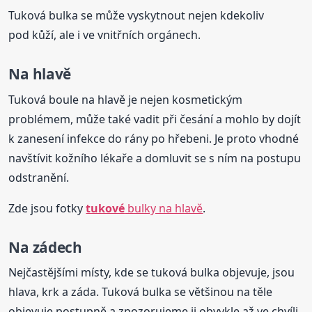
Tuková bulka se může vyskytnout nejen kdekoliv
pod kůží, ale i ve vnitřních orgánech.
Na hlavě
Tuková boule na hlavě je nejen kosmetickým
problémem, může také vadit při česání a mohlo by dojít
k zanesení infekce do rány po hřebeni. Je proto vhodné
navštívit kožního lékaře a domluvit se s ním na postupu
odstranění.
Zde jsou fotky
tukové
bulky na hlavě
.
Na zádech
Nejčastějšími místy, kde se tuková bulka objevuje, jsou
hlava, krk a záda. Tuková bulka se většinou na těle
objevuje postupně a zpozorujeme ji obvykle až ve chvíli,