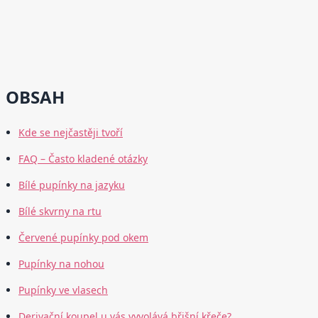
OBSAH
Kde se nejčastěji tvoří
FAQ – Často kladené otázky
Bílé pupínky na jazyku
Bílé skvrny na rtu
Červené pupínky pod okem
Pupínky na nohou
Pupínky ve vlasech
Derivační koupel u vás vyvolává břišní křeče?