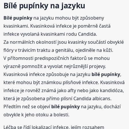
Bílé
pupínky
na jazyku
Bílé
pupínky
na jazyku mohou být způsobeny
kvasinkami. Kvasinková infekce je poměrně častá
infekce vyvolaná kvasinkami rodu Candida.
Za normálních okolností jsou kvasinky součástí obvyklé
flóry v trávicím traktu a genitálu, ojediněle na kůži.
V přítomnosti predispozičních faktorů se mohou
výrazně pomnožit a vyvolat nejrůznější projevy.
Kvasinková infekce způsobuje na jazyku
bílé
pupínky
,
které mohou být známkou plísňové infekce. Kvasinková
infekce je rovněž známá jako afty nebo jako kandidóza,
která je způsobena přímo plísní Candida albicans.
Předtím než se objeví
bílé
pupínky
na jazyku, dochází
obvykle k jeho otoku a bolesti.
Léčba se řídí lokalizací infekce, jejím rozsahem