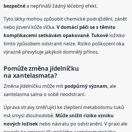
bezpečné
a nepřináší žádný léčebný efekt.
Tyto látky mohou způsobit chemické podráždění, zánět
nebo jizvení kůže víčka.
V domácí péči se s těmito
komplikacemi setkávám opakovaně
.
Tukové
ložisko
tímto způsobem odstranit nelze. Riziko poškození oka
výrazně převyšuje jakýkoli domnělý přínos.
Pomůže změna jídelníčku
na xantelasmata?
Změna jídelníčku může mít
podpůrný význam
, ale
xantelasma sama o sobě neodstraní.
Úprava stravy směřující ke zlepšení metabolismu tuků
má smysl dlouhodobě.
Může snížit riziko vzniku
nových ložisek
nebo návratu po odstranění. V praxi ale