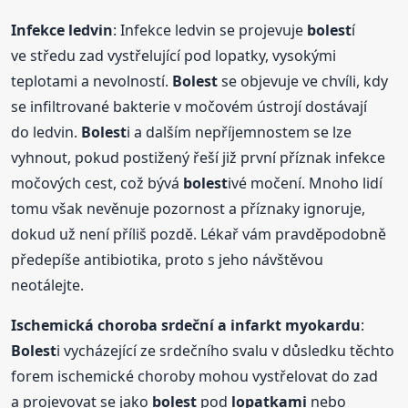
Infekce ledvin
: Infekce ledvin se projevuje
bolest
í
ve středu zad vystřelující pod lopatky, vysokými
teplotami a nevolností.
Bolest
se objevuje ve chvíli, kdy
se infiltrované bakterie v močovém ústrojí dostávají
do ledvin.
Bolest
i a dalším nepříjemnostem se lze
vyhnout, pokud postižený řeší již první příznak infekce
močových cest, což bývá
bolest
ivé močení. Mnoho lidí
tomu však nevěnuje pozornost a příznaky ignoruje,
dokud už není příliš pozdě. Lékař vám pravděpodobně
předepíše antibiotika, proto s jeho návštěvou
neotálejte.
Ischemická choroba srdeční a infarkt myokardu
:
Bolest
i vycházející ze srdečního svalu v důsledku těchto
forem ischemické choroby mohou vystřelovat do zad
a projevovat se jako
bolest
pod
lopatkami
nebo