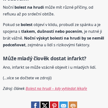
Noční
bolest
na hrudi
může mít různé příčiny, od
refluxu až po srdeční obtíže.
Pokud se
bolest
objeví v klidu, probudí ze spánku a je
spojena s
tlakem, dušností nebo pocením
, je nutné ji
brát vážně.
Noční výskyt
bolest
i
na hrudi
by se neměl
podceňovat
, zejména u lidí s rizikovými faktory.
Může mladý člověk dostat infarkt?
Ano, infarkt se může vzácně objevit i u mladých lidí.
(...více se dočtete ve zdroji)
Zdroj: článek
Bolest na hrudi – kdy vyhledat lékaře