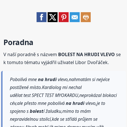
Poradna
V naší poradně s názvem
BOLEST NA HRUDI VLEVO
se
k tomuto tématu vyjádřil uživatel Libor Dvořáček.
Pobolívá mne
na hrudi
vlevo,nahmatám si nejvíce
postižené místo.Kardiolog mi nechal
udělat test SPECT TEST MYOKARDU,neprokázal blokaci
cév,ale přesto mne pobolívá
na hrudi
vlevo,je to
spojeno s
bolest
í žaludku,mimo to mám
nepravidelnou stolicí,kde se střídá průjem se