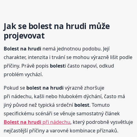
Jak se
bolest
na hrudi
může
projevovat
Bolest
na hrudi
nemá jednotnou podobu. Její
charakter, intenzita i trvání se mohou výrazně lišit podle
příčiny. Právě popis
bolest
i často napoví, odkud
problém vychází.
Pokud se
bolest
na hrudi
výrazně zhoršuje
při nádechu, kašli nebo hlubokém dýchání, často má
jiný původ než typická srdeční
bolest
. Tomuto
specifickému scénáři se věnuje samostatný článek
Bolest
na hrudi
při nádechu
, který podrobně vysvětluje
nejčastější příčiny a varovné kombinace příznaků.