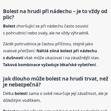
Bolest
na hrudi
při nádechu – je to vždy od
plic?
Bolest
zhoršující se při nádechu často souvisí
s pohrudnicí nebo svaly, ale ne vždy výhradně.
Zánět pohrudnice je častou příčinou, stejně jako
svalové přetížení.
Náhlá silná
bolest
při nádechu
s dušností
však může ukazovat i na závažnější stav.
Taková kombinace vyžaduje lékařské vyšetření
.
Jak dlouho může
bolest
na hrudi
trvat, než
je nebezpečná?
Délka
bolest
i sama o sobě neurčuje její závažnost, ale je
důležitým vodítkem.