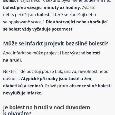
Bolest
trvající několik sekund bývá méně podezřelá než
bolest
přetrvávající minuty až hodiny
. Zvláště
nebezpečné jsou
bolest
i, které se zhoršují nebo
se opakovaně vracejí.
Dlouhotrvající nebo zhoršující
se
bolest
vždy vyžaduje pozornost
.
Může se infarkt projevit bez silné
bolest
i?
Ano, infarkt se může projevit i bez výrazné
bolest
i
na hrudi
.
Někteří lidé pociťují pouze tlak, únavu, nevolnost nebo
dušnost.
Atypické příznaky jsou časté u žen,
diabetiků a seniorů
. Právě proto
absence silné
bolest
i
nevylučuje infarkt
.
Je
bolest
na hrudi
v noci důvodem
k obavám?