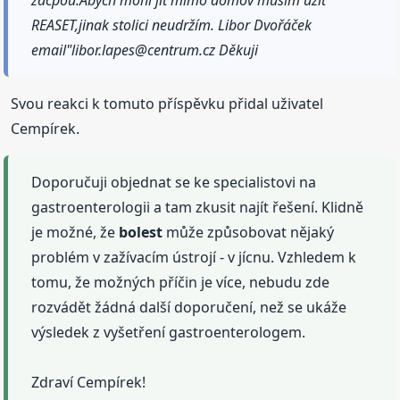
zácpou.Abych mohl jít mimo domov musím užít
REASET,jinak stolici neudržím. Libor Dvořáček
email"libor.lapes@centrum.cz Děkuji
Svou reakci k tomuto příspěvku přidal uživatel
Cempírek.
Doporučuji objednat se ke specialistovi na
gastroenterologii a tam zkusit najít řešení. Klidně
je možné, že
bolest
může způsobovat nějaký
problém v zažívacím ústrojí - v jícnu. Vzhledem k
tomu, že možných příčin je více, nebudu zde
rozvádět žádná další doporučení, než se ukáže
výsledek z vyšetření gastroenterologem.
Zdraví Cempírek!