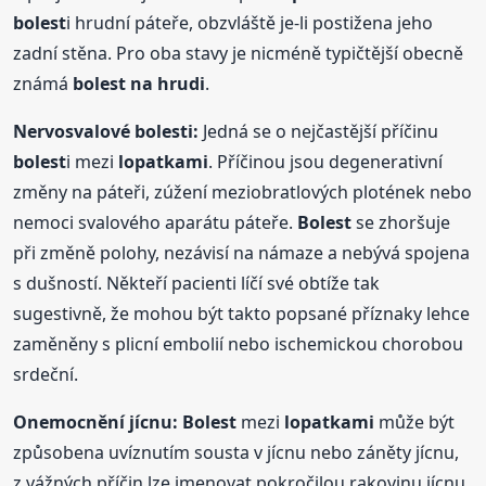
bolest
i hrudní páteře, obzvláště je-li postižena jeho
zadní stěna. Pro oba stavy je nicméně typičtější obecně
známá
bolest
na hrudi
.
Nervosvalové
bolest
i:
Jedná se o nejčastější příčinu
bolest
i mezi
lopatkami
. Příčinou jsou degenerativní
změny na páteři, zúžení meziobratlových plotének nebo
nemoci svalového aparátu páteře.
Bolest
se zhoršuje
při změně polohy, nezávisí na námaze a nebývá spojena
s dušností. Někteří pacienti líčí své obtíže tak
sugestivně, že mohou být takto popsané příznaky lehce
zaměněny s plicní embolií nebo ischemickou chorobou
srdeční.
Onemocnění jícnu:
Bolest
mezi
lopatkami
může být
způsobena uvíznutím sousta v jícnu nebo záněty jícnu,
z vážných příčin lze jmenovat pokročilou rakovinu jícnu.