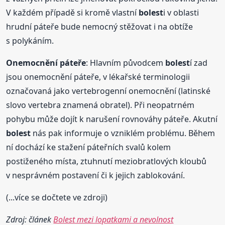
V každém případě si kromě vlastní
bolest
i v oblasti
hrudní páteře bude nemocný stěžovat i na obtíže
s polykáním.
Onemocnění páteře
: Hlavním původcem
bolest
í zad
jsou onemocnění páteře, v lékařské terminologii
označovaná jako vertebrogenní onemocnění (latinské
slovo vertebra znamená obratel). Při neopatrném
pohybu může dojít k narušení rovnováhy páteře. Akutní
bolest
nás pak informuje o vzniklém problému. Během
ní dochází ke stažení páteřních svalů kolem
postiženého místa, ztuhnutí meziobratlových kloubů
v nesprávném postavení či k jejich zablokování.
(...více se dočtete ve zdroji)
Zdroj: článek
Bolest mezi lopatkami a nevolnost