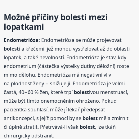
Možné příčiny
bolest
i mezi
lopatkami
Endometrióza:
Endometrióza se může projevovat
bolest
í a křečemi, jež mohou vystřelovat až do oblasti
lopatek, a také nevolností. Endometrióza je stav, kdy
endometrium (částečka výstelky dutiny děložní) roste
mimo dělohu. Endometrióza má negativní vliv
na plodnost ženy − snižuje ji. Endometrióza je velmi
častá, 40−60 % žen, které trpí
bolest
ivou menstruací,
může být tímto onemocněním ohroženo. Pokud
pacientka souhlasí, může jí lékař předepsat
antikoncepci, s jejíž pomocí by se
bolest
měla zmírnit
či úplně ztratit. Přetrvává-li však
bolest
, lze tkáň
chirurgicky odstranit.