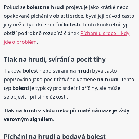
Pokud se
bolest
na hrudi
projevuje jako krátké nebo
opakované píchání v oblasti srdce, bývá její původ často
jiný než u typické srdeční
bolest
i. Tento konkrétní typ
obtíží podrobně rozebírá článek
Píchání u srdce – kdy
jde o problém
.
Tlak
na hrudi
, svírání a pocit tíhy
Tlaková
bolest
nebo svírání
na hrudi
bývá často
popisováno jako pocit těžkého kamene
na hrudi
. Tento
typ
bolest
i je typický pro srdeční příčiny, ale může
se objevit i při silné úzkosti.
Tlak
na hrudi
v klidu nebo při malé námaze je vždy
varovným signálem
.
Píchání
na hrudi
a bodavá
bolest