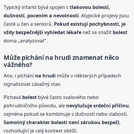
Typický infarkt bývá spojen s
tlakovou
bolest
í,
dušností, pocením a nevolností
. Atypické projevy jsou
časté u žen a seniorů.
Pokud existují pochybnosti, je
vždy bezpečnější vyhledat lékaře
než se snažit
bolest
doma „analyzovat“.
Může píchání
na hrudi
znamenat něco
vážného?
Ano, i píchání
na hrudi
může v některých případech
signalizovat závažný stav.
Píchavá
bolest
bývá často svalového nebo
pohrudničního původu, ale
nevylučuje srdeční příčinu
,
zejména pokud se kombinuje s dušností nebo slabostí.
Samotný charakter
bolest
i není zárukou bezpečí
,
rozhodující je celý kontext obtíží.