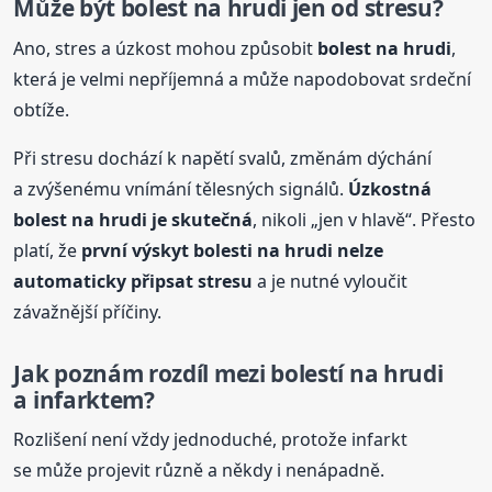
Může být
bolest
na hrudi
jen od stresu?
Ano, stres a úzkost mohou způsobit
bolest
na hrudi
,
která je velmi nepříjemná a může napodobovat srdeční
obtíže.
Při stresu dochází k napětí svalů, změnám dýchání
a zvýšenému vnímání tělesných signálů.
Úzkostná
bolest
na hrudi
je skutečná
, nikoli „jen v hlavě“. Přesto
platí, že
první výskyt
bolest
i
na hrudi
nelze
automaticky připsat stresu
a je nutné vyloučit
závažnější příčiny.
Jak poznám rozdíl mezi
bolest
í
na hrudi
a infarktem?
Rozlišení není vždy jednoduché, protože infarkt
se může projevit různě a někdy i nenápadně.