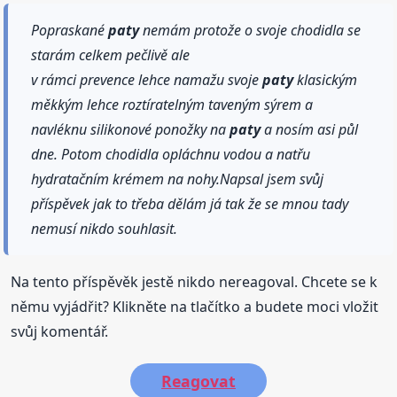
Popraskané
paty
nemám protože o svoje chodidla se
starám celkem pečlivě ale
v rámci prevence lehce namažu svoje
paty
klasickým
měkkým lehce roztíratelným taveným sýrem a
navléknu silikonové ponožky na
paty
a nosím asi půl
dne. Potom chodidla opláchnu vodou a natřu
hydratačním krémem na nohy.Napsal jsem svůj
příspěvek jak to třeba dělám já tak že se mnou tady
nemusí nikdo souhlasit.
Na tento příspěvěk jestě nikdo nereagoval. Chcete se k
němu vyjádřit? Klikněte na tlačítko a budete moci vložit
svůj komentář.
Reagovat