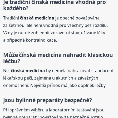
Je tradiční
čínská
medicína
vhodná pro
každého?
Tradiční
čínská
medicína
je obecně považována
za šetrnou, ale není vhodná pro všechny bez rozdílu.
Vždy je nutné zohlednit zdravotní stav, užívané léky
a případné kontraindikace.
Může
čínská
medicína
nahradit klasickou
léčbu?
Ne,
čínská
medicína
by neměla nahrazovat standardní
lékařskou péči, zejména u akutních a závažných
onemocnění. Největší přínos má jako doplněk léčby.
Jsou bylinné preparáty bezpečné?
Při správném výběru a laboratorním testování jsou
bylinné preparáty považovány za bezpečné. Riziko