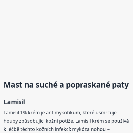
Mast na suché a popraskané
paty
Lamisil
Lamisil 1% krém je antimykotikum, které usmrcuje
houby způsobující kožní potíže. Lamisil krém se používá
k léčbě těchto kožních infekcí: mykóza nohou −