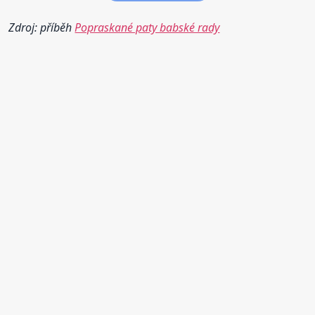
Zdroj: příběh
Popraskané paty babské rady