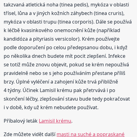
takzvaná atletická noha (tinea pedis), mykóza v oblasti
třísel, lůna a v jiných kožních záhybech (tinea cruris),
mykóza v oblasti trupu (tinea corporis). Dále se používá
k léčbě kvasinkového onemocnění kůže (například
kandidóza a pityriasis versicolor). Krém používejte
podle doporučení po celou předepsanou dobu, i když
po několika dnech budete mít pocit zlepšení. Infekce
se totiž může znovu objevit, pokud se krém nepoužívá
pravidelně nebo se s jeho používáním přestane příliš
brzy. Úplné vyléčení a zahojení kůže trvá přibližně
4 týdny. Účinek Lamisil krému pak přetrvává i po
skončení léčby, zlepšování stavu bude tedy pokračovat
i v době, kdy už krém nebudete používat.
Příbalový leták
Lamisil krému
.
Zde můžete vidět další
masti na suché a popraskané