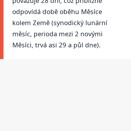
považuje 28 dní, což přibližně
odpovídá době oběhu Měsíce
kolem Země (synodický lunární
měsíc, perioda mezi 2 novými
Měsíci, trvá asi 29 a půl dne).