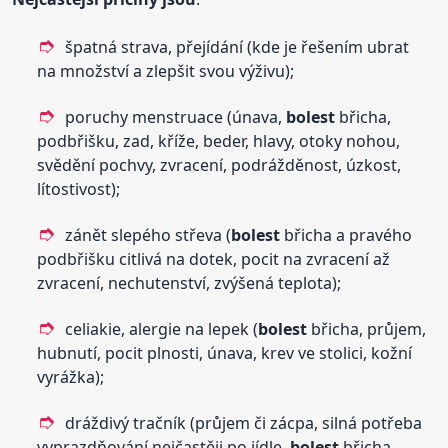
špatná strava, přejídání (kde je řešením ubrat
na množství a zlepšit svou výživu);
poruchy menstruace (únava,
bolest
břicha,
podbřišku, zad, kříže, beder, hlavy, otoky nohou,
svědění pochvy, zvracení, podrážděnost, úzkost,
lítostivost);
zánět slepého střeva (
bolest
břicha a pravého
podbřišku citlivá na dotek, pocit na zvracení až
zvracení, nechutenství, zvýšená teplota);
celiakie, alergie na lepek (
bolest
břicha, průjem,
hubnutí, pocit plnosti, únava, krev ve stolici, kožní
vyrážka);
dráždivý tračník (průjem či zácpa, silná potřeba
vyprazdňování nejčastěji po jídle,
bolest
břicha,