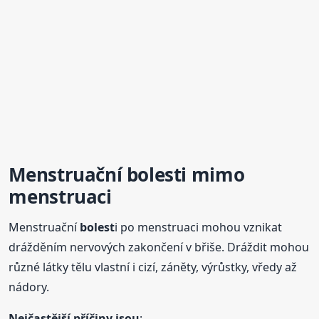
Menstruační
bolest
i mimo
menstruaci
Menstruační
bolest
i po menstruaci mohou vznikat
drážděním nervových zakončení v břiše. Dráždit mohou
různé látky tělu vlastní i cizí, záněty, výrůstky, vředy až
nádory.
Nejčastější příčiny jsou
: