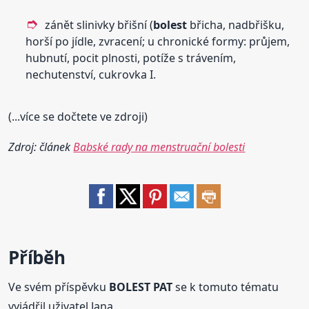
zánět slinivky břišní (
bolest
břicha, nadbřišku,
horší po jídle, zvracení; u chronické formy: průjem,
hubnutí, pocit plnosti, potíže s trávením,
nechutenství, cukrovka I.
(...více se dočtete ve zdroji)
Zdroj: článek
Babské rady na menstruační bolesti
Příběh
Ve svém příspěvku
BOLEST PAT
se k tomuto tématu
vyjádřil uživatel Jana.