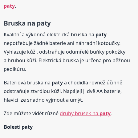
paty
.
Bruska na
paty
Kvalitní a výkonná elektrická bruska na
paty
nepotřebuje žádné baterie ani náhradní kotoučky.
Vyhlazuje kůži, odstraňuje odumřelé buňky pokožky
a hrubou kůži. Elektrická bruska je určena pro běžnou
pedikúru.
Bateriová bruska na
paty
a chodidla rovněž účinně
odstraňuje ztvrdlou kůži. Napájejí ji dvě AA baterie,
hlavici lze snadno vyjmout a umýt.
Zde můžete vidět různé
druhy brusek na
paty
.
Bolest
i
paty