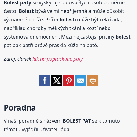
Bolest
paty
se vyskytuje u dospělých osob poměrně
často.
Bolest
bývá velmi nepříjemná a může působit
významné potíže. Příčin
bolest
i může být celá řada,
například choroby měkkých tkání a kostí nebo
systémová onemocnění. Mezi nejčastější příčiny
bolest
i
pat pak patří právě prasklá kůže na patě.
Zdroj: článek
Jak na popraskané paty
Poradna
V naší poradně s názvem
BOLEST PAT
se k tomuto
tématu vyjádřil uživatel Láda.