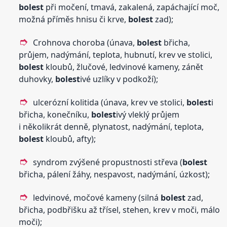
bolest
při močení, tmavá, zakalená, zapáchající moč,
možná příměs hnisu či krve,
bolest
zad);
Crohnova choroba (únava,
bolest
břicha,
průjem, nadýmání, teplota, hubnutí, krev ve stolici,
bolest
kloubů, žlučové, ledvinové kameny, zánět
duhovky,
bolest
ivé uzlíky v podkoží);
ulcerózní kolitida (únava, krev ve stolici,
bolest
i
břicha, konečníku,
bolest
ivý vleklý průjem
i několikrát denně, plynatost, nadýmání, teplota,
bolest
kloubů, afty);
syndrom zvýšené propustnosti střeva (
bolest
břicha, pálení žáhy, nespavost, nadýmání, úzkost);
ledvinové, močové kameny (silná
bolest
zad,
břicha, podbřišku až třísel, stehen, krev v moči, málo
moči);