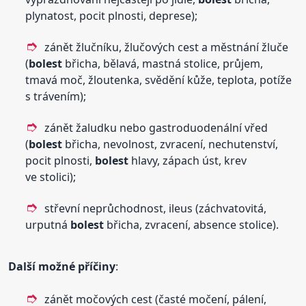
plynatost, pocit plnosti, deprese);
zánět žlučníku, žlučových cest a městnání žluče
(
bolest
břicha, bělavá, mastná stolice, průjem,
tmavá moč, žloutenka, svědění kůže, teplota, potíže
s trávením);
zánět žaludku nebo gastroduodenální vřed
(
bolest
břicha, nevolnost, zvracení, nechutenství,
pocit plnosti,
bolest
hlavy, zápach úst, krev
ve stolici);
střevní neprůchodnost, ileus (záchvatovitá,
urputná
bolest
břicha, zvracení, absence stolice).
Další možné příčiny
:
zánět močových cest (časté močení, pálení,