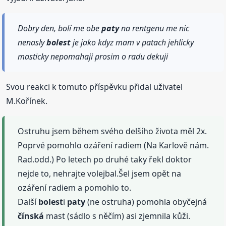
Dobry den, bolí me obe
paty
na rentgenu me nic
nenasly
bolest
je jako kdyz mam v patach jehlicky
masticky nepomahaji prosim o radu dekuji
Svou reakci k tomuto příspěvku přidal uživatel
M.Kořínek.
Ostruhu jsem během svého delšího života měl 2x.
Poprvé pomohlo ozáření radiem (Na Karlově nám.
Rad.odd.) Po letech po druhé taky řekl doktor
nejde to, nehrajte volejbal.Šel jsem opět na
ozáření radiem a pomohlo to.
Další
bolest
i
paty
(ne ostruha) pomohla obyčejná
čínská
mast (sádlo s něčím) asi zjemnila kůži.