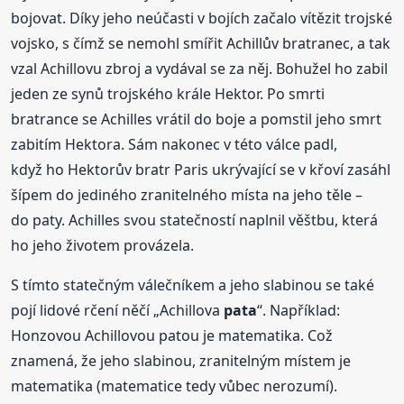
bojovat. Díky jeho neúčasti v bojích začalo vítězit trojské
vojsko, s čímž se nemohl smířit Achillův bratranec, a tak
vzal Achillovu zbroj a vydával se za něj. Bohužel ho zabil
jeden ze synů trojského krále Hektor. Po smrti
bratrance se Achilles vrátil do boje a pomstil jeho smrt
zabitím Hektora. Sám nakonec v této válce padl,
když ho Hektorův bratr Paris ukrývající se v křoví zasáhl
šípem do jediného zranitelného místa na jeho těle –
do paty. Achilles svou statečností naplnil věštbu, která
ho jeho životem provázela.
S tímto statečným válečníkem a jeho slabinou se také
pojí lidové rčení něčí „Achillova
pata
“. Například:
Honzovou Achillovou patou je matematika. Což
znamená, že jeho slabinou, zranitelným místem je
matematika (matematice tedy vůbec nerozumí).