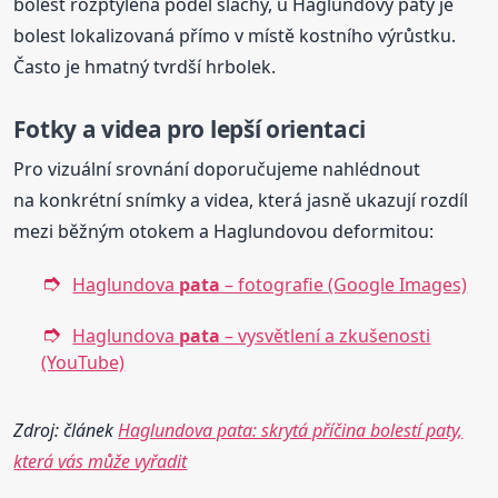
bolest rozptýlená podél šlachy, u Haglundovy paty je
bolest lokalizovaná přímo v místě kostního výrůstku.
Často je hmatný tvrdší hrbolek.
Fotky a videa pro lepší orientaci
Pro vizuální srovnání doporučujeme nahlédnout
na konkrétní snímky a videa, která jasně ukazují rozdíl
mezi běžným otokem a Haglundovou deformitou:
Haglundova
pata
– fotografie (Google Images)
Haglundova
pata
– vysvětlení a zkušenosti
(YouTube)
Zdroj: článek
Haglundova pata: skrytá příčina bolestí paty,
která vás může vyřadit