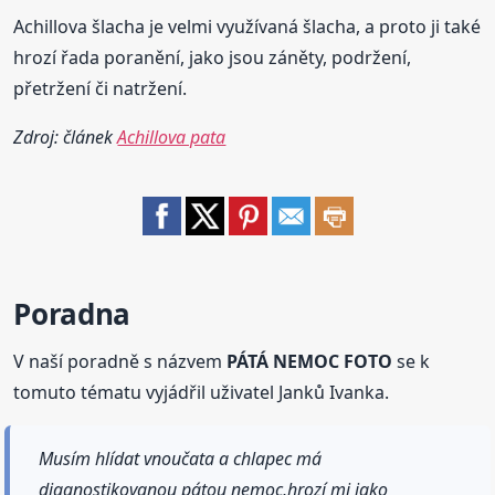
Achillova šlacha je velmi využívaná šlacha, a proto ji také
hrozí řada poranění, jako jsou záněty, podržení,
přetržení či natržení.
Zdroj: článek
Achillova pata
Poradna
V naší poradně s názvem
PÁTÁ NEMOC FOTO
se k
tomuto tématu vyjádřil uživatel Janků Ivanka.
Musím hlídat vnoučata a chlapec má
diagnostikovanou pátou nemoc,hrozí mi jako