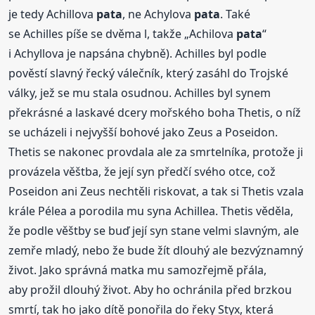
je tedy Achillova
pata
, ne Achylova
pata
. Také
se Achilles píše se dvěma l, takže „Achilova
pata
“
i Achyllova je napsána chybně). Achilles byl podle
pověstí slavný řecký válečník, který zasáhl do Trojské
války, jež se mu stala osudnou. Achilles byl synem
překrásné a laskavé dcery mořského boha Thetis, o níž
se ucházeli i nejvyšší bohové jako Zeus a Poseidon.
Thetis se nakonec provdala ale za smrtelníka, protože ji
provázela věštba, že její syn předčí svého otce, což
Poseidon ani Zeus nechtěli riskovat, a tak si Thetis vzala
krále Pélea a porodila mu syna Achillea. Thetis věděla,
že podle věštby se buď její syn stane velmi slavným, ale
zemře mladý, nebo že bude žít dlouhý ale bezvýznamný
život. Jako správná matka mu samozřejmě přála,
aby prožil dlouhý život. Aby ho ochránila před brzkou
smrtí, tak ho jako dítě ponořila do řeky Styx, která