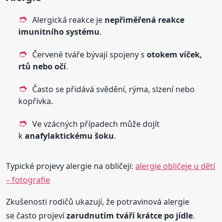
Alergická reakce je
nepřiměřená reakce
imunitního systému
.
Červené tváře bývají spojeny s
otokem víček,
rtů nebo očí
.
Často se přidává svědění, rýma, slzení nebo
kopřivka.
Ve vzácných případech může dojít
k
anafylaktickému šoku
.
Typické projevy alergie na obličeji:
alergie obličeje u dětí
– fotografie
Zkušenosti rodičů ukazují, že potravinová alergie
se často projeví
zarudnutím tváří krátce po jídle
.