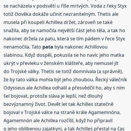
se nacházela v podsvětí u říše mrtvých. Voda z řeky Styx
totiž člověka dokáže učinit nezranitelným. Thetis ale
musela při koupeli Achillea držet, zároveň se také
snažila, aby se namočila největší část jeho těla, a tak ho
nakonec držela za patu, která se tím pádem v řece Styx
nenamočila. Tato
pata
byla nakonec Achillovou
slabinou. Když dospěl, pokusila se ho navíc jeho matka
ukrýt v převleku v ženském klášteře, aby nemusel jít
do Trojské války. Thetis se totiž domnívala (a správně),
že by tato válka mohla být jeho zhoubou. Řecký válečník
Odysseus ale Achillea odhalil a přesvědčil ho, aby s ním
šel bojovat, protože sláva je lepší, než dlouhý
bezvýznamný život. Devět let tak Achilles statečně
bojoval v Trojské válce na straně krále Agamemnóna.
Agamemnón ale Achillea rozčílil, když ho připravil
o jeho oblíbenou zajatkyni, a tak Achilles přestal na čas