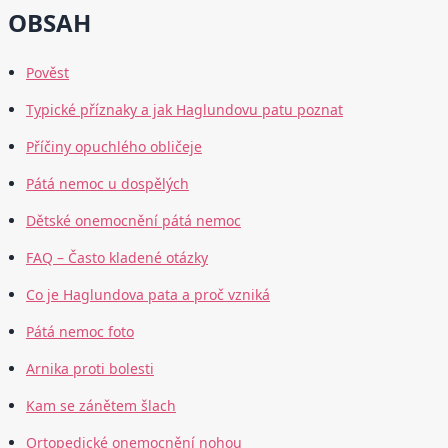
OBSAH
Pověst
Typické příznaky a jak Haglundovu patu poznat
Příčiny opuchlého obličeje
Pátá nemoc u dospělých
Dětské onemocnění pátá nemoc
FAQ – Často kladené otázky
Co je Haglundova pata a proč vzniká
Pátá nemoc foto
Arnika proti bolesti
Kam se zánětem šlach
Ortopedické onemocnění nohou