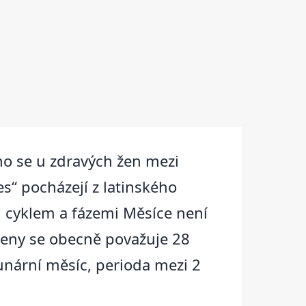
ho se u zdravých žen mezi
“ pocházejí z latinského
m cyklem a fázemi Měsíce není
ženy se obecně považuje 28
unární měsíc, perioda mezi 2