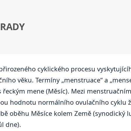
 RADY
přirozeného cyklického procesu vyskytující
ího věku. Termíny „menstruace“ a „menses
í s řeckým mene (Měsíc). Mezi menstruační
nou hodnotu normálního ovulačního cyklu 
době oběhu Měsíce kolem Země (synodický l
ůl dne).