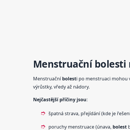
Menstruační
bolest
i
Menstruační
bolest
i po menstruaci mohou vz
výrůstky, vředy až nádory.
Nejčastější příčiny jsou
:
špatná strava, přejídání (kde je řešen
poruchy menstruace (únava,
bolest
b