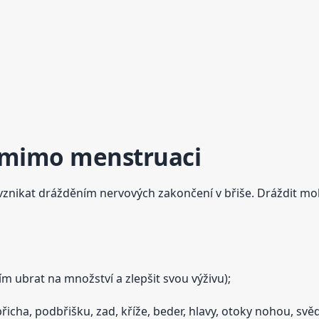
 mimo menstruaci
nikat drážděním nervových zakončení v břiše. Dráždit mohou 
ím ubrat na množství a zlepšit svou výživu);
řicha, podbřišku, zad, kříže, beder, hlavy, otoky nohou, sv