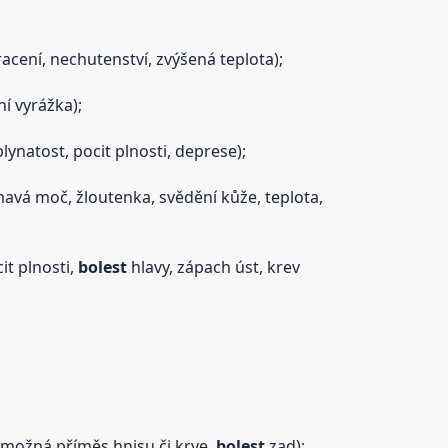
acení, nechutenství, zvýšená teplota);
ní vyrážka);
lynatost, pocit plnosti, deprese);
mavá moč, žloutenka, svědění kůže, teplota,
it plnosti,
bolest
hlavy, zápach úst, krev
 možná příměs hnisu či krve,
bolest
zad);