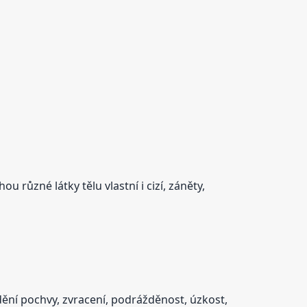
různé látky tělu vlastní i cizí, záněty,
ědění pochvy, zvracení, podrážděnost, úzkost,