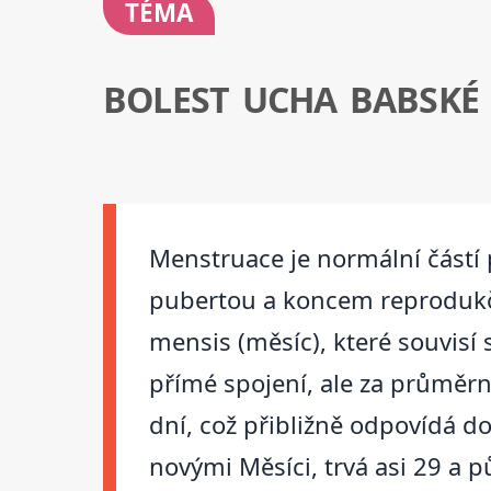
TÉMA
BOLEST UCHA BABSKÉ
Menstruace je normální částí 
pubertou a koncem reprodukčn
mensis (měsíc), které souvis
přímé spojení, ale za průměr
dní, což přibližně odpovídá 
novými Měsíci, trvá asi 29 a p