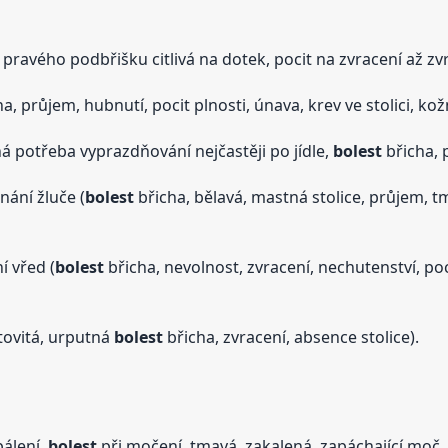
 pravého podbřišku citlivá na dotek, pocit na zvracení až zvr
a, průjem, hubnutí, pocit plnosti, únava, krev ve stolici, kož
ná potřeba vyprazdňování nejčastěji po jídle,
bolest
břicha, p
nání žluče (
bolest
břicha, bělavá, mastná stolice, průjem, t
 vřed (
bolest
břicha, nevolnost, zvracení, nechutenství, poc
tovitá, urputná
bolest
břicha, zvracení, absence stolice).
pálení,
bolest
při močení, tmavá, zakalená, zapáchající moč,