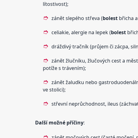
lítostivost);
zánět slepého střeva (
bolest
břicha a
celiakie, alergie na lepek (
bolest
břich
dráždivý tračník (průjem či zácpa, sil
zánět žlučníku, žlučových cest a měst
potíže s trávením);
zánět žaludku nebo gastroduodenální
ve stolici);
střevní neprůchodnost, ileus (záchva
Další možné příčiny
:
zánět močových cest (časté močení, 