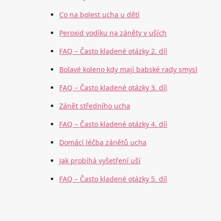
Co na bolest ucha u dětí
Peroxid vodíku na záněty v uších
FAQ – Často kladené otázky 2. díl
Bolavé koleno kdy mají babské rady smysl
FAQ – Často kladené otázky 3. díl
Zánět středního ucha
FAQ – Často kladené otázky 4. díl
Domácí léčba zánětů ucha
Jak probíhá vyšetření uší
FAQ – Často kladené otázky 5. díl