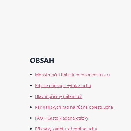
OBSAH
Menstruační bolesti mimo menstruaci
Kdy se objevuje výtok z ucha
Hlavní příčiny pálení uší
Pár babských rad na různé bolesti ucha
FAQ – Často kladené otázky
Příznaky zánětu středního ucha