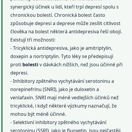
synergický účinek u lidí, kteří trpí depresí spolu s
chronickou bolestí. Chronická bolest často
způsobuje depresi a deprese může zesílit citlivost
člověka na bolest některá antidepresiva řeší obojí.
Existují tři možnosti:
- Tricyklická antidepresiva, jako je amitriptylin,
doxepin a nortriptylin. Tyto léky se předepisují
proti
bolesti
v dávkách nižších, než jsou účinné při
depresi.
- Inhibitory zpětného vychytávání serotoninu a
norepinefrinu (SNRI), jako je duloxetin a
venlafaxin. SNRI mají méně vedlejších účinků než
tricyklické, i když některé výzkumy naznačují, že
mohou být méně účinné.
- Selektivní inhibitory zpětného vychytávání
serotoninu (SSRI), jako je fluoxetin, jsou nejčastěji