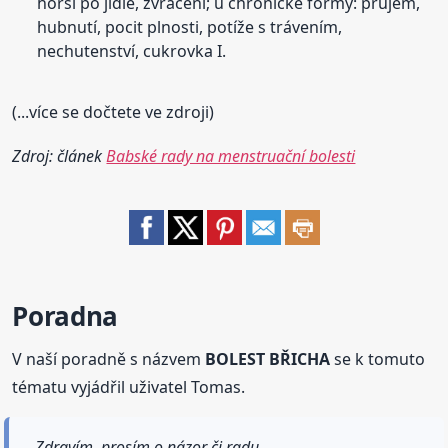
horší po jídle, zvracení; u chronické formy: průjem,
hubnutí, pocit plnosti, potíže s trávením,
nechutenství, cukrovka I.
(...více se dočtete ve zdroji)
Zdroj: článek
Babské rady na menstruační bolesti
Poradna
V naší poradně s názvem
BOLEST BŘICHA
se k tomuto
tématu vyjádřil uživatel Tomas.
Zdravím, prosím o názor či radu.