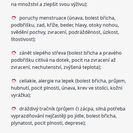
na množství a zlepšit svou výživu);
poruchy menstruace (únava, bolest břicha,
podbřišku, zad, kříže, beder, hlavy, otoky nohou,
svědění pochvy, zvracení, podrážděnost, úzkost,
lítostivost);
zánět slepého střeva (bolest břicha a pravého
podbřišku citlivá na dotek, pocit na zvracení až
zvracení, nechutenství, zvýšená teplota);
celiakie, alergie na lepek (bolest břicha, průjem,
hubnutí, pocit plnosti, únava, krev ve stolici, kožní
vyrážka);
dráždivý tračník (průjem či zácpa, silná potřeba
vyprazdňování nejčastěji po jídle, bolest břicha,
plynatost, pocit plnosti, deprese);