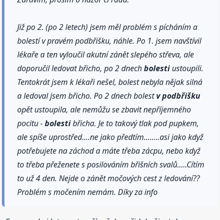
Již po 2. (po 2 letech) jsem měl problém s pícháním a
bolestí v pravém podbřišku, náhle. Po 1. jsem navštívil
lékaře a ten vyloučil akutní zánět slepého střeva, ale
doporučil ledovat břicho, po 2 dnech
bolesti
ustoupili.
Tentokrát jsem k lékaři nešel, bolest nebyla nějak silná
a ledoval jsem břicho. Po 2 dnech bolest
v podbřišku
opět ustoupila, ale nemůžu se zbavit nepříjemného
pocitu -
bolesti
břicha. Je to takový tlak pod pupkem,
ale spíše uprostřed....ne jako předtím........asi jako když
potřebujete na záchod a máte třeba zácpu, nebo když
to třeba přeženete s posilováním břišních svalů.....Cítím
to už 4 den. Nejde o zánět močových cest z ledování??
Problém s močením nemám. Díky za info