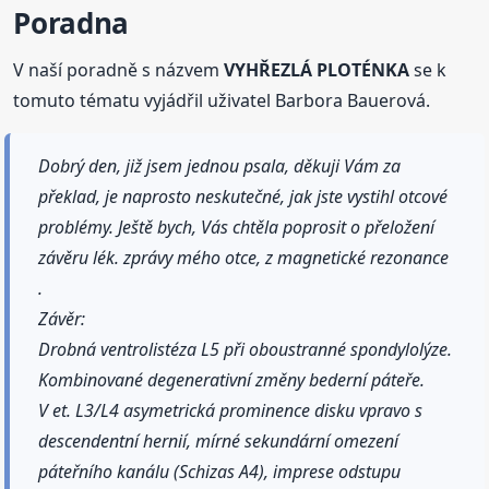
Poradna
V naší poradně s názvem
VYHŘEZLÁ PLOTÉNKA
se k
tomuto tématu vyjádřil uživatel Barbora Bauerová.
Dobrý den, již jsem jednou psala, děkuji Vám za
překlad, je naprosto neskutečné, jak jste vystihl otcové
problémy. Ještě bych, Vás chtěla poprosit o přeložení
závěru lék. zprávy mého otce, z magnetické rezonance
.
Závěr:
Drobná ventrolistéza L5 při oboustranné spondylolýze.
Kombinované degenerativní změny bederní páteře.
V et. L3/L4 asymetrická prominence disku vpravo s
descendentní hernií, mírné sekundární omezení
páteřního kanálu (Schizas A4), imprese odstupu