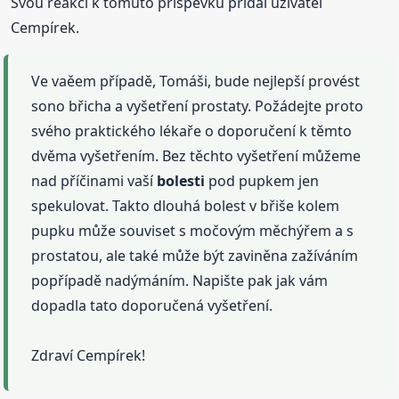
Svou reakci k tomuto příspěvku přidal uživatel
Cempírek.
Ve vaěem případě, Tomáši, bude nejlepší provést
sono břicha a vyšetření prostaty. Požádejte proto
svého praktického lékaře o doporučení k těmto
dvěma vyšetřením. Bez těchto vyšetření můžeme
nad příčinami vaší
bolesti
pod pupkem jen
spekulovat. Takto dlouhá bolest v břiše kolem
pupku může souviset s močovým měchýřem a s
prostatou, ale také může být zaviněna zažíváním
popřípadě nadýmáním. Napište pak jak vám
dopadla tato doporučená vyšetření.
Zdraví Cempírek!