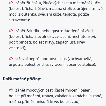
zánět žlučníku, žlučových cest a městnání žluče
(bolest břicha, bělavá, mastná stolice, průjem, tmavá
moč, žloutenka, svědění kůže, teplota, potíže
s trávením);
zánět žaludku nebo gastroduodenální vřed
(bolest břicha, nevolnost, zvracení, nechutenství,
pocit plnosti, bolest hlavy, zápach úst, krev
ve stolici);
střevní neprůchodnost, ileus (záchvatovitá,
urputná bolest břicha, zvracení, absence stolice).
Další možné příčiny
:
zánět močových cest (časté močení, pálení,
bolest při močení, tmavá, zakalená, zapáchající moč,
možná příměs hnisu či krve, bolest zad);