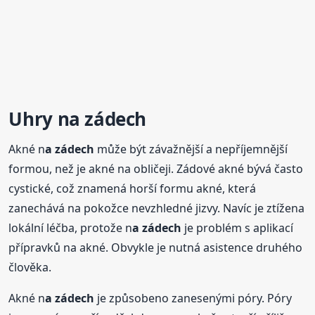
Uhry n
a zádech
Akné n
a zádech
může být závažnější a nepříjemnější
formou, než je akné na obličeji. Zádové akné bývá často
cystické, což znamená horší formu akné, která
zanechává na pokožce nevzhledné jizvy. Navíc je ztížena
lokální léčba, protože n
a zádech
je problém s aplikací
přípravků na akné. Obvykle je nutná asistence druhého
člověka.
Akné n
a zádech
je způsobeno zanesenými póry. Póry