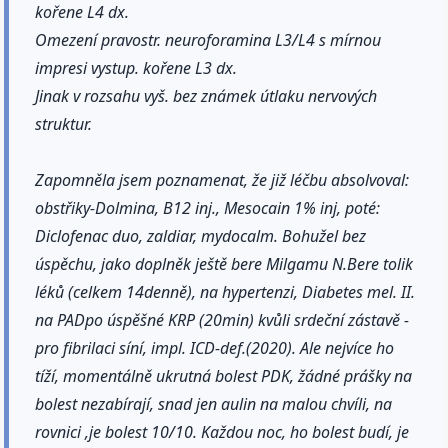
kořene L4 dx.
Omezení pravostr. neuroforamina L3/L4 s mírnou
impresi vystup. kořene L3 dx.
Jinak v rozsahu vyš. bez známek útlaku nervových
struktur.
Zapomněla jsem poznamenat, že již léčbu absolvoval:
obstřiky-Dolmina, B12 inj., Mesocain 1% inj, poté:
Diclofenac duo, zaldiar, mydocalm. Bohužel bez
úspěchu, jako doplněk ještě bere Milgamu N.Bere tolik
léků (celkem 14denně), na hypertenzi, Diabetes mel. II.
na PADpo úspěšné KRP (20min) kvůli srdeční zástavě -
pro fibrilaci síní, impl. ICD-def.(2020). Ale nejvíce ho
tíží, momentálně ukrutná bolest PDK, žádné prášky na
bolest nezabírají, snad jen aulin na malou chvíli, na
rovnici ,je bolest 10/10. Každou noc, ho bolest budí, je