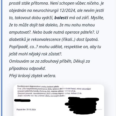
prostě stále přítomna. Není schopen vůbec ničeho. Je
objednán na neurochirurgii 12/2024, ale nevím jestli
to, takovout dobu vydrží,
bolesti
má od září. Myslíte,
že to může dojít tak daleko, že mu nohu mohou
amputovat?. Nebo bude nutná operace páteře?. U
diabetiků je rekonvalescence (říkali..) dost špatná.
Popřípadě, co..? mohu udělat, respektive on, aby tu
ještě mohl nějaký rok zůstat?.
Omlouvám se za zdlouhavý příběh, Děkuji za
případnou odpověď.
Přeji krásný zbytek večera.