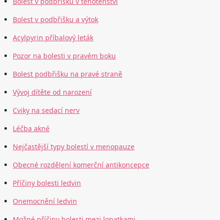
Bolest v podbřišku v těhotenství
Bolest v podbřišku a výtok
Acylpyrin příbalový leták
Pozor na bolesti v pravém boku
Bolest podbřišku na pravé straně
Vývoj dítěte od narození
Cviky na sedací nerv
Léčba akné
Nejčastější typy bolestí v menopauze
Obecné rozdělení komerční antikoncepce
Příčiny bolesti ledvin
Onemocnění ledvin
Možné příčiny bolesti mezi lopatkami