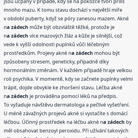
jsou ucpány v případě, kdy se na pokožce tvoří příliš
mnoho mazu. K tomu stavu dochází v největší míře
v období puberty, když se póry zanesou mazem. Akné
n
a zádech
může být obzvláště těžké, protože je
n
a zádech
více mazových žláz a kůže je silnější, což
vede k vyšší odolnosti pupínků vůči léčebným
prostředkům. Projevy akné n
a zádech
mohou být
způsobeny stresem, geneticky, případně díky
hormonálním změnám. V každém případě hraje velkou
roli psychika. V momentě, kdy se začnete pupínky velmi
trápit, dojde obvykle ke zhoršení stavu. Léčba akné
n
a zádech
je prováděna pomocí léků na předpis.
To vyžaduje návštěvu dermatologa a pečlivé vyšetření.
U méně závažných projevů akné si vystačíte s domácí
léčbou. Účinný prostředek na léčbu akné n
a zádech
by
měl obsahovat benzoyl peroxidu. Při užívání takových