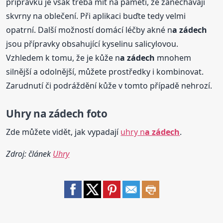
přípravků je však třeba mít na paměti, že zanechávají
skvrny na oblečení. Při aplikaci buďte tedy velmi
opatrní. Další možností domácí léčby akné n
a zádech
jsou přípravky obsahující kyselinu salicylovou.
Vzhledem k tomu, že je kůže n
a zádech
mnohem
silnější a odolnější, můžete prostředky i kombinovat.
Zarudnutí či podráždění kůže v tomto případě nehrozí.
Uhry n
a zádech
foto
Zde můžete vidět, jak vypadají
uhry n
a zádech
.
Zdroj: článek
Uhry