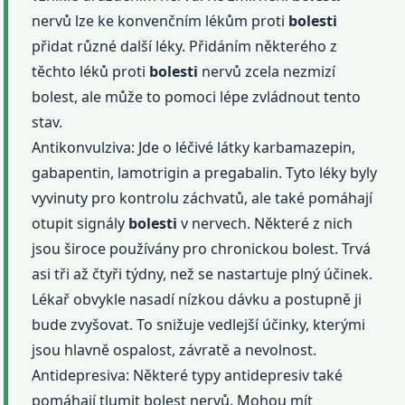
nervů lze ke konvenčním lékům proti
bolesti
přidat různé další léky. Přidáním některého z
těchto léků proti
bolesti
nervů zcela nezmizí
bolest, ale může to pomoci lépe zvládnout tento
stav.
Antikonvulziva: Jde o léčivé látky karbamazepin,
gabapentin, lamotrigin a pregabalin. Tyto léky byly
vyvinuty pro kontrolu záchvatů, ale také pomáhají
otupit signály
bolesti
v nervech. Některé z nich
jsou široce používány pro chronickou bolest. Trvá
asi tři až čtyři týdny, než se nastartuje plný účinek.
Lékař obvykle nasadí nízkou dávku a postupně ji
bude zvyšovat. To snižuje vedlejší účinky, kterými
jsou hlavně ospalost, závratě a nevolnost.
Antidepresiva: Některé typy antidepresiv také
pomáhají tlumit bolest nervů. Mohou mít