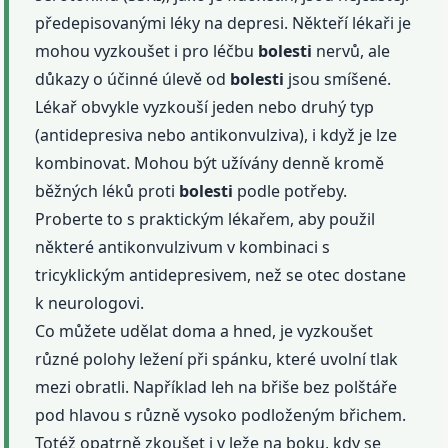
předepisovanými léky na depresi. Někteří lékaři je
mohou vyzkoušet i pro léčbu
bolesti
nervů, ale
důkazy o účinné úlevě od
bolesti
jsou smíšené.
Lékař obvykle vyzkouší jeden nebo druhý typ
(antidepresiva nebo antikonvulziva), i když je lze
kombinovat. Mohou být užívány denně kromě
běžných léků proti
bolesti
podle potřeby.
Proberte to s praktickým lékařem, aby použil
některé antikonvulzivum v kombinaci s
tricyklickým antidepresivem, než se otec dostane
k neurologovi.
Co můžete udělat doma a hned, je vyzkoušet
různé polohy ležení při spánku, které uvolní tlak
mezi obratli. Například leh na břiše bez polštáře
pod hlavou s různě vysoko podloženým břichem.
Totéž opatrně zkoušet i v leže na boku, kdy se