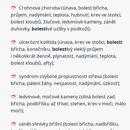
Crohnova choroba (únava, bolest břicha,
průjem, nadýmání, teplota, hubnutí, krev ve stolici,
bolest kloubů, žlučové, ledvinové kameny, zánět
duhovky,
bolesti
vé uzlíky v podkoží);
ulcerózní kolitida (únava, krev ve stolici,
bolesti
břicha, konečníku,
bolesti
vý vleklý průjem
i několikrát denně, plynatost, nadýmání, teplota,
bolest kloubů, afty);
syndrom zvýšené propustnosti střeva (bolest
břicha, pálení žáhy, nespavost, nadýmání, úzkost);
ledvinové, močové kameny (silná bolest zad,
břicha, podbřišku až třísel, stehen, krev v moči, málo
moči);
zánět slinivky břišní (bolest břicha, nadbřišku,