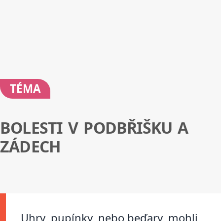
TÉMA
BOLESTI V PODBŘIŠKU A
ZÁDECH
Uhry, pupínky, nebo beďary, mohli