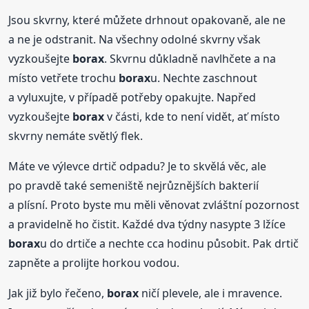
Jsou skvrny, které můžete drhnout opakovaně, ale ne
a ne je odstranit. Na všechny odolné skvrny však
vyzkoušejte
borax
. Skvrnu důkladně navlhčete a na
místo vetřete trochu
borax
u. Nechte zaschnout
a vyluxujte, v případě potřeby opakujte. Napřed
vyzkoušejte
borax
v části, kde to není vidět, ať místo
skvrny nemáte světlý flek.
Máte ve výlevce drtič odpadu? Je to skvělá věc, ale
po pravdě také semeniště nejrůznějších bakterií
a plísní. Proto byste mu měli věnovat zvláštní pozornost
a pravidelně ho čistit. Každé dva týdny nasypte 3 lžíce
borax
u do drtiče a nechte cca hodinu působit. Pak drtič
zapněte a prolijte horkou vodou.
Jak již bylo řečeno,
borax
ničí plevele, ale i mravence.