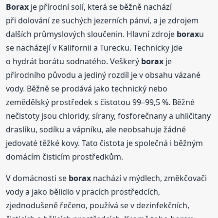
Borax
je přírodní solí, která se běžně nachází
při dolování ze suchých jezerních pánví, a je zdrojem
dalších průmyslových sloučenin. Hlavní zdroje
borax
u
se nacházejí v Kalifornii a Turecku. Technicky jde
o hydrát borátu sodnatého. Veškerý
borax
je
přírodního původu a jediný rozdíl je v obsahu vázané
vody. Běžně se prodává jako technický nebo
zemědělský prostředek s čistotou 99–99,5 %. Běžné
nečistoty jsou chloridy, sírany, fosforečnany a uhličitany
draslíku, sodíku a vápníku, ale neobsahuje žádné
jedovaté těžké kovy. Tato čistota je společná i běžným
domácím čisticím prostředkům.
V domácnosti se
borax
nachází v mýdlech, změkčovači
vody a jako bělidlo v pracích prostředcích,
zjednodušeně řečeno, používá se v dezinfekčních,