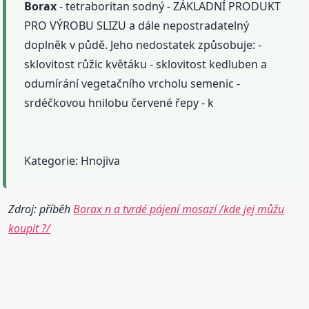
Borax
- tetraboritan sodný - ZÁKLADNÍ PRODUKT
PRO VÝROBU SLIZU a dále nepostradatelný
doplněk v půdě. Jeho nedostatek způsobuje: -
sklovitost růžic květáku - sklovitost kedluben a
odumírání vegetačního vrcholu semenic -
srdéčkovou hnilobu červené řepy - k
Kategorie: Hnojiva
Zdroj: příběh
Borax n a tvrdé pájení mosazí /kde jej můžu
koupit ?/