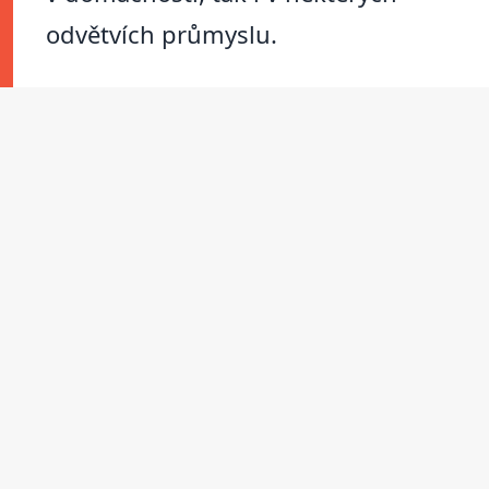
odvětvích průmyslu.