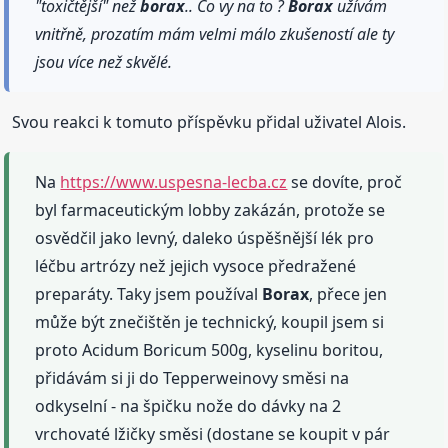
"toxičtější" než
borax
.. Co vy na to ?
Borax
užívám
vnitřně, prozatím mám velmi málo zkušeností ale ty
jsou více než skvělé.
Svou reakci k tomuto příspěvku přidal uživatel Alois.
Na
https://www.uspesna-lecba.cz
se dovíte, proč
byl farmaceutickým lobby zakázán, protože se
osvědčil jako levný, daleko úspěšnější lék pro
léčbu artrózy než jejich vysoce předražené
preparáty. Taky jsem používal
Borax
, přece jen
může být znečištěn je technický, koupil jsem si
proto Acidum Boricum 500g, kyselinu boritou,
přidávám si ji do Tepperweinovy směsi na
odkyselní - na špičku nože do dávky na 2
vrchovaté lžičky směsi (dostane se koupit v pár