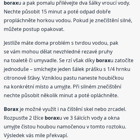
borax
u a pak pomalu přilévejte dva šálky vroucí vody.
Nechte působit 15 minut a poté odpad dobře
propláchněte horkou vodou. Pokud je znečištění silné,
můžete postup opakovat.
Jestliže máte doma problém s tvrdou vodou, pak
se vám mohou dělat nevzhledné rezavé pruhy
na toaletě či umyvadle. Se rzí však díky
borax
u zatočíte
jednoduše – smíchejte jeden šálek prášku s 1/4 hrnku
citronové šťávy. Vzniklou pastu naneste houbičkou
na konkrétní místo a umyjte. Při silném znečištění
nechte působit několik minut a poté opláchněte.
Borax
je možné využít i na čištění skel nebo zrcadel.
Rozpusťte 2 lžíce
borax
u ve 3 šálcích vody a okna
umyjte čistou houbou namočenou v tomto roztoku.
Výsledek vás mile překvapí.