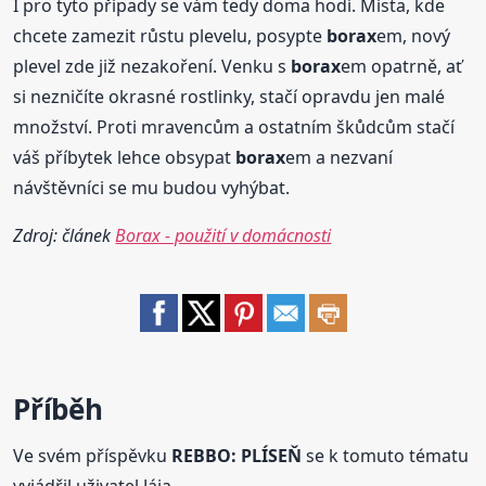
I pro tyto případy se vám tedy doma hodí. Místa, kde
chcete zamezit růstu plevelu, posypte
borax
em, nový
plevel zde již nezakoření. Venku s
borax
em opatrně, ať
si nezničíte okrasné rostlinky, stačí opravdu jen malé
množství. Proti mravencům a ostatním škůdcům stačí
váš příbytek lehce obsypat
borax
em a nezvaní
návštěvníci se mu budou vyhýbat.
Zdroj: článek
Borax - použití v domácnosti
Příběh
Ve svém příspěvku
REBBO: PLÍSEŇ
se k tomuto tématu
vyjádřil uživatel Jája.