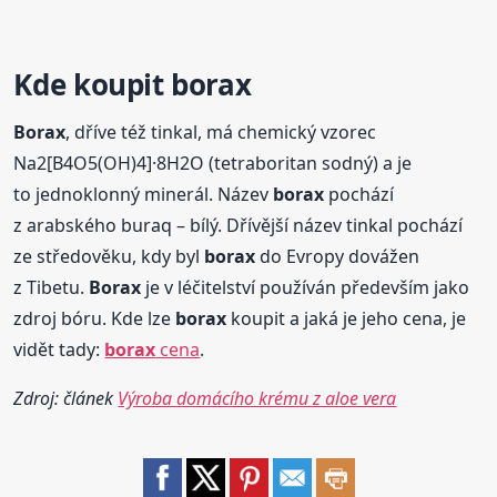
Kde koupit
borax
Borax
, dříve též tinkal, má chemický vzorec
Na2[B4O5(OH)4]·8H2O (tetraboritan sodný) a je
to jednoklonný minerál. Název
borax
pochází
z arabského buraq – bílý. Dřívější název tinkal pochází
ze středověku, kdy byl
borax
do Evropy dovážen
z Tibetu.
Borax
je v léčitelství používán především jako
zdroj bóru. Kde lze
borax
koupit a jaká je jeho cena, je
vidět tady:
borax
cena
.
Zdroj: článek
Výroba domácího krému z aloe vera