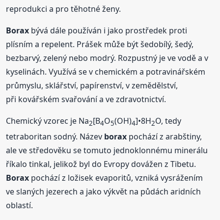
reprodukci a pro těhotné ženy.
Borax
bývá dále používán i jako prostředek proti
plísním a repelent. Prášek může být šedobílý, šedý,
bezbarvý, zelený nebo modrý. Rozpustný je ve vodě a v
kyselinách. Využívá se v chemickém a potravinářském
průmyslu, sklářství, papírenství, v zemědělství,
při kovářském svařování a ve zdravotnictví.
Chemický vzorec je Na
[B
O
(OH)
]•8H
O, tedy
2
4
5
4
2
tetraboritan sodný. Název
borax
pochází z arabštiny,
ale ve středověku se tomuto jednoklonnému minerálu
říkalo tinkal, jelikož byl do Evropy dovážen z Tibetu.
Borax
pochází z ložisek evaporitů, vzniká vysrážením
ve slaných jezerech a jako výkvět na půdách aridních
oblastí.