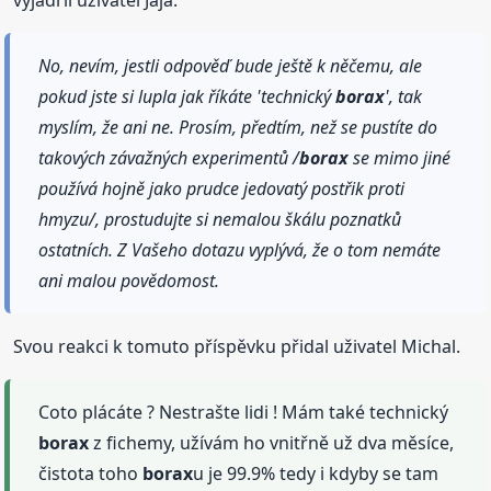
No, nevím, jestli odpověď bude ještě k něčemu, ale
pokud jste si lupla jak říkáte 'technický
borax
', tak
myslím, že ani ne. Prosím, předtím, než se pustíte do
takových závažných experimentů /
borax
se mimo jiné
používá hojně jako prudce jedovatý postřik proti
hmyzu/, prostudujte si nemalou škálu poznatků
ostatních. Z Vašeho dotazu vyplývá, že o tom nemáte
ani malou povědomost.
Svou reakci k tomuto příspěvku přidal uživatel Michal.
Coto plácáte ? Nestrašte lidi ! Mám také technický
borax
z fichemy, užívám ho vnitřně už dva měsíce,
čistota toho
borax
u je 99.9% tedy i kdyby se tam