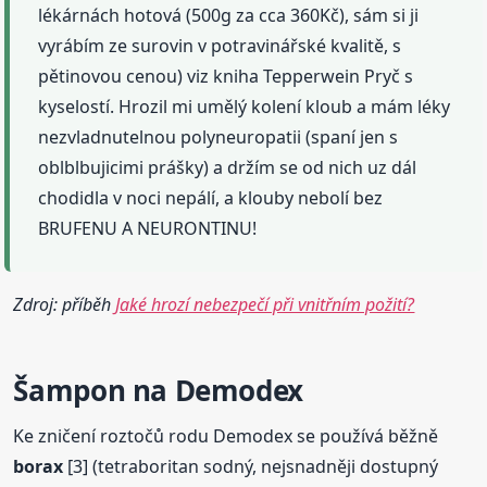
lékárnách hotová (500g za cca 360Kč), sám si ji
vyrábím ze surovin v potravinářské kvalitě, s
pětinovou cenou) viz kniha Tepperwein Pryč s
kyselostí. Hrozil mi umělý kolení kloub a mám léky
nezvladnutelnou polyneuropatii (spaní jen s
oblblbujicimi prášky) a držím se od nich uz dál
chodidla v noci nepálí, a klouby nebolí bez
BRUFENU A NEURONTINU!
Zdroj: příběh
Jaké hrozí nebezpečí při vnitřním požití?
Šampon na Demodex
Ke zničení roztočů rodu Demodex se používá běžně
borax
[3] (tetraboritan sodný, nejsnadněji dostupný