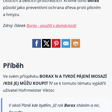
čisticích a bělicích prostředcích. Kromě toho
borax
působí jako preventivní ochrana dřeva proti plísním
a hmyzu.
Zdroj: článek
Borax - použití v domácnosti
Příběh
Ve svém příspěvku
BORAX N A TVRDÉ PÁJENÍ MOSAZÍ
/KDE JEJ MŮŽU KOUPIT ?/
se k tomuto tématu vyjádřil
uživatel Hofrmeister Viktor.
V okolí Plzně kde bydlím, již rok
Borax
sháním-a nic.