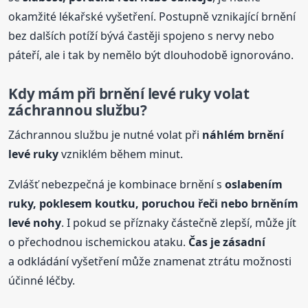
okamžité lékařské vyšetření. Postupně vznikající brnění
bez dalších potíží bývá častěji spojeno s nervy nebo
páteří, ale i tak by nemělo být dlouhodobě ignorováno.
Kdy mám při brnění levé ruky volat
záchrannou službu?
Záchrannou službu je nutné volat při
náhlém brnění
levé ruky
vzniklém během minut.
Zvlášť nebezpečná je kombinace brnění s
oslabením
ruky, poklesem koutku, poruchou řeči nebo brněním
levé nohy
. I pokud se příznaky částečně zlepší, může jít
o přechodnou ischemickou ataku.
Čas je zásadní
a odkládání vyšetření může znamenat ztrátu možnosti
účinné léčby.