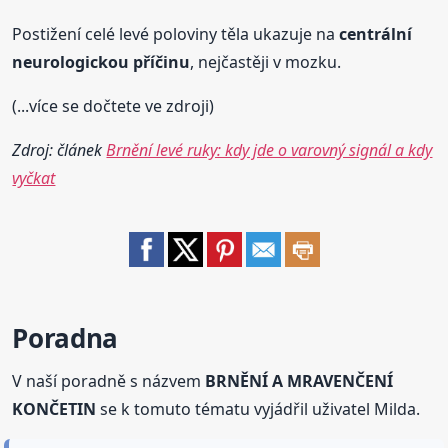
Postižení celé levé poloviny těla ukazuje na
centrální
neurologickou příčinu
, nejčastěji v mozku.
(...více se dočtete ve zdroji)
Zdroj: článek
Brnění levé ruky: kdy jde o varovný signál a kdy
vyčkat
Poradna
V naší poradně s názvem
BRNĚNÍ A MRAVENČENÍ
KONČETIN
se k tomuto tématu vyjádřil uživatel Milda.