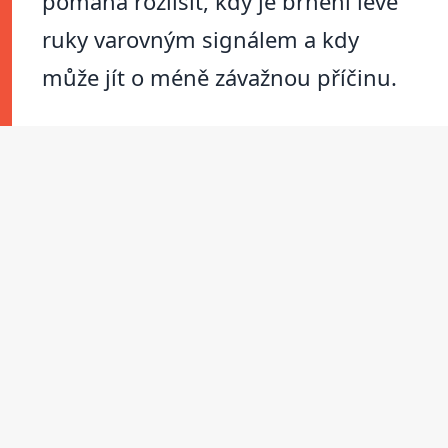
pomáhá rozlišit, kdy je brnění levé
ruky varovným signálem a kdy
může jít o méně závažnou příčinu.