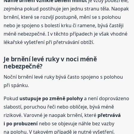
Náhlé brnění vzniklé během minut
je vždy podezřelé,
zejména pokud postihuje jen jednu stranu těla. Naopak
brnění, které se rozvíjí postupně, mění se s polohou
nebo je spojeno s bolestí krku či ramene, bývá častěji
méně nebezpečné. I v těchto případech je však vhodné
lékařské vyšetření při přetrvávání obtíží.
Je brnění levé ruky v noci méně
nebezpečné?
Noční brnění levé ruky bývá často spojeno s polohou
při spánku.
Pokud
ustupuje po změně polohy
a není doprovázeno
slabostí, poruchou řeči nebo obličeje, bývá méně
rizikové. Varovné je naopak brnění, které
přetrvává
i po probuzení
nebo se objevuje náhle bez vazby
na polohu. V takovém případě je nutné vyšetření.