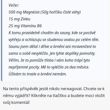
Večer:
500 mg Magnézia (50g hořčíku čisté váhy)
15 mg Zinku
25 mg Vitamínu B6
K tomu pravidelně chodím do sauny, kde se poctivě
vyhřeju a ochlazuju se studenou vodou po celém těle.
Saunu jsem dělal i dříve a brnění ani mravenčení to
samo o sobě nevyléčilo. Jen tyhle doplňky pomohly.
Věřím, že to pomůže třeba i vám koho trápí tyto
nepříjemné pocity. Mě to vyléčilo za dva měsíce.
Úžívám to trvale a brnění nemám.
Na tento příspěvěk jestě nikdo nereagoval. Chcete se k
němu vyjádřit? Klikněte na tlačítko a budete moci vložit
svůj komentář.