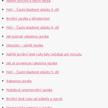
Hlavní příčiny a jejich léčba
FAQ – Často kladené otázky 3. díl
Brnění jazyka v těhotenství
FAQ – Často kladené otázky 4. díl
Jak poznat rakovinu jazyka
Glossitis – zánět jazyka
Náhlé brnění levé ruky kdy nečekat ani minutu
Jak se projevuje rakovina jazyka
FAQ – Často kladené otázky 5. díl
Rakovina jazyka
Podobná onemocnění jazyka
Brnění levé ruky od páteře a nervů
Diagnostika nemocí z jazyka