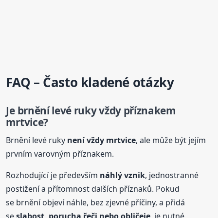
FAQ – Často kladené otázky
Je brnění levé ruky vždy příznakem
mrtvice?
Brnění levé ruky
není vždy mrtvice
, ale může být jejím
prvním varovným příznakem.
Rozhodující je především
náhlý vznik
, jednostranné
postižení a přítomnost dalších příznaků. Pokud
se brnění objeví náhle, bez zjevné příčiny, a přidá
se
slabost, porucha řeči nebo obličeje
, je nutné