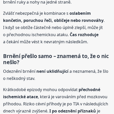
brnění ruky a nohy na jedné straně.
Zvlášť nebezpečná je kombinace s
oslabením
končetin, poruchou řeči, obličeje nebo rovnováhy
.
I když se obtíže částečně nebo úplně zlepší, může jít
o přechodnou ischemickou ataku.
Čas rozhoduje
a čekání může vést k nevratným následkům.
Brnění přešlo samo – znamená to, že o nic
nešlo?
Odeznění brnění
není uklidňující
a neznamená, že šlo
o neškodný stav.
Krátkodobé epizody mohou odpovídat
přechodné
ischemické atace
, která je varováním před mozkovou
příhodou. Riziko cévní příhody je po TIA v následujících
dnech výrazně zvýšené.
I po odeznění příznaků
je