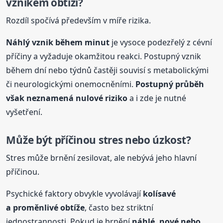
vznikem obtíží?
Rozdíl spočívá především v míře rizika.
Náhlý vznik během minut
je vysoce podezřelý z cévní
příčiny a vyžaduje okamžitou reakci. Postupný vznik
během dní nebo týdnů častěji souvisí s metabolickými
či neurologickými onemocněními.
Postupný průběh
však neznamená nulové riziko
a i zde je nutné
vyšetření.
Může být příčinou stres nebo úzkost?
Stres může brnění zesilovat, ale nebývá jeho hlavní
příčinou.
Psychické faktory obvykle vyvolávají
kolísavé
a proměnlivé obtíže
, často bez striktní
jednostrannosti. Pokud je brnění
náhlé, nové nebo