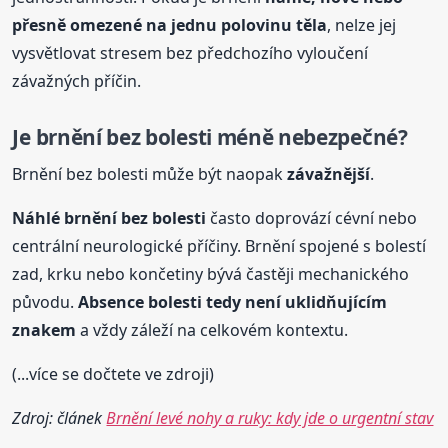
přesně omezené na jednu polovinu těla
, nelze jej
vysvětlovat stresem bez předchozího vyloučení
závažných příčin.
Je brnění bez bolesti méně nebezpečné?
Brnění bez bolesti může být naopak
závažnější
.
Náhlé brnění bez bolesti
často doprovází cévní nebo
centrální neurologické příčiny. Brnění spojené s bolestí
zad, krku nebo končetiny bývá častěji mechanického
původu.
Absence bolesti tedy není uklidňujícím
znakem
a vždy záleží na celkovém kontextu.
(...více se dočtete ve zdroji)
Zdroj: článek
Brnění levé nohy a ruky: kdy jde o urgentní stav