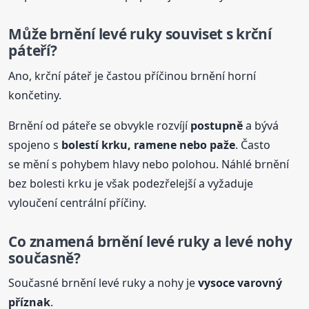
Může brnění levé ruky souviset s krční
páteří?
Ano, krční páteř je častou příčinou brnění horní
končetiny.
Brnění od páteře se obvykle rozvíjí
postupně
a bývá
spojeno s
bolestí krku, ramene nebo paže
. Často
se mění s pohybem hlavy nebo polohou. Náhlé brnění
bez bolesti krku je však podezřelejší a vyžaduje
vyloučení centrální příčiny.
Co znamená brnění levé ruky a levé nohy
současně?
Současné brnění levé ruky a nohy je
vysoce varovný
příznak
.