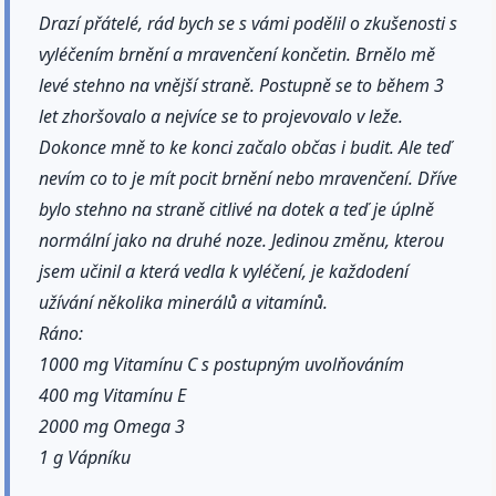
Drazí přátelé, rád bych se s vámi podělil o zkušenosti s
vyléčením brnění a mravenčení končetin. Brnělo mě
levé stehno na vnější straně. Postupně se to během 3
let zhoršovalo a nejvíce se to projevovalo v leže.
Dokonce mně to ke konci začalo občas i budit. Ale teď
nevím co to je mít pocit brnění nebo mravenčení. Dříve
bylo stehno na straně citlivé na dotek a teď je úplně
normální jako na druhé noze. Jedinou změnu, kterou
jsem učinil a která vedla k vyléčení, je každodení
užívání několika minerálů a vitamínů.
Ráno:
1000 mg Vitamínu C s postupným uvolňováním
400 mg Vitamínu E
2000 mg Omega 3
1 g Vápníku