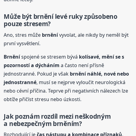
Může být
brnění
levé ruky způsobeno
pouze stresem?
Ano, stres může
brnění
vyvolat, ale nikdy by neměl být
první vysvětlení.
Brnění
spojené se stresem bývá
kolísavé, mění se s
pozorností a dýcháním
a často není přísně
jednostranné. Pokud je však
brnění
náhlé, nové nebo
jednostranné
, musí se nejprve vyloučit neurologická
nebo cévní příčina. Teprve při negativních nálezech lze
obtíže přičíst stresu nebo úzkosti.
Jak poznám rozdíl mezi neškodným
a nebezpečným
brnění
m?
Rozhodující je
čas nástupu a kombinace příznaků
.