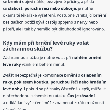
se
brnění
objeví náhle, bez zjevné příčiny, a přidá
se
slabost, porucha řeči nebo obličeje
, je nutné
okamžité lékařské vyšetření. Postupně vznikající
brnění
bez dalších potíží bývá častěji spojeno s nervy nebo
páteří, ale i tak by nemělo být dlouhodobě ignorováno.
Kdy mám při
brnění
levé ruky volat
záchrannou službu?
Záchrannou službu je nutné volat při
náhlém
brnění
levé ruky
vzniklém během minut.
Zvlášť nebezpečná je kombinace
brnění
s
oslabením
ruky, poklesem koutku, poruchou řeči nebo
brnění
m
levé nohy
. I pokud se příznaky částečně zlepší, může jít
o přechodnou ischemickou ataku.
Čas je zásadní
a odkládání vyšetření může znamenat ztrátu možnosti
účinné léčby.