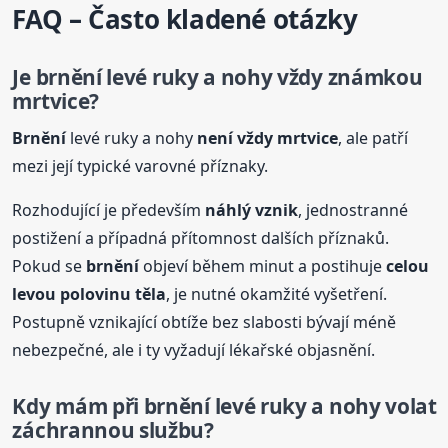
FAQ – Často kladené otázky
Je
brnění
levé ruky a nohy vždy známkou
mrtvice?
Brnění
levé ruky a nohy
není vždy mrtvice
, ale patří
mezi její typické varovné příznaky.
Rozhodující je především
náhlý vznik
, jednostranné
postižení a případná přítomnost dalších příznaků.
Pokud se
brnění
objeví během minut a postihuje
celou
levou polovinu těla
, je nutné okamžité vyšetření.
Postupně vznikající obtíže bez slabosti bývají méně
nebezpečné, ale i ty vyžadují lékařské objasnění.
Kdy mám při
brnění
levé ruky a nohy volat
záchrannou službu?