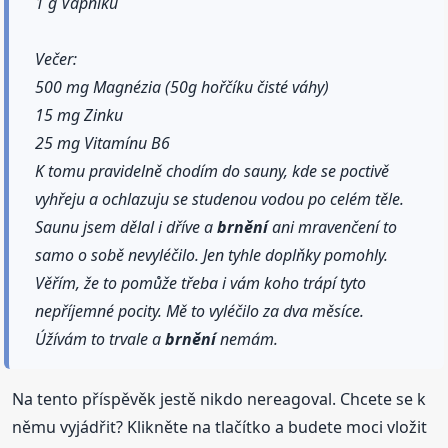
1 g Vápníku
Večer:
500 mg Magnézia (50g hořčíku čisté váhy)
15 mg Zinku
25 mg Vitamínu B6
K tomu pravidelně chodím do sauny, kde se poctivě
vyhřeju a ochlazuju se studenou vodou po celém těle.
Saunu jsem dělal i dříve a
brnění
ani mravenčení to
samo o sobě nevyléčilo. Jen tyhle doplňky pomohly.
Věřím, že to pomůže třeba i vám koho trápí tyto
nepříjemné pocity. Mě to vyléčilo za dva měsíce.
Úžívám to trvale a
brnění
nemám.
Na tento příspěvěk jestě nikdo nereagoval. Chcete se k
němu vyjádřit? Klikněte na tlačítko a budete moci vložit