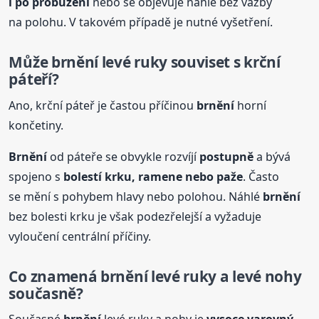
i po probuzení
nebo se objevuje náhle bez vazby
na polohu. V takovém případě je nutné vyšetření.
Může
brnění
levé ruky souviset s krční
páteří?
Ano, krční páteř je častou příčinou
brnění
horní
končetiny.
Brnění
od páteře se obvykle rozvíjí
postupně
a bývá
spojeno s
bolestí krku, ramene nebo paže
. Často
se mění s pohybem hlavy nebo polohou. Náhlé
brnění
bez bolesti krku je však podezřelejší a vyžaduje
vyloučení centrální příčiny.
Co znamená
brnění
levé ruky a levé nohy
současně?