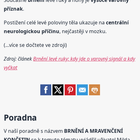
Současné
brnění
levé ruky a nohy je
vysoce varovný
příznak
.
Postižení celé levé poloviny těla ukazuje na
centrální
neurologickou příčinu
, nejčastěji v mozku.
(...více se dočtete ve zdroji)
Zdroj: článek
Brnění levé ruky: kdy jde o varovný signál a kdy
vyčkat
Poradna
V naší poradně s názvem
BRNĚNÍ A MRAVENČENÍ
KONČETIN
se k tomuto tématu vyjádřil uživatel Milda.