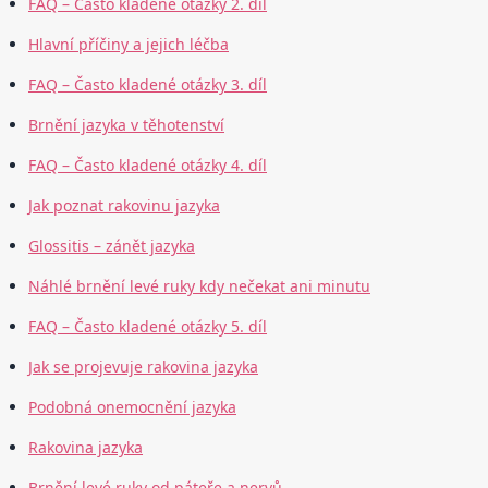
FAQ – Často kladené otázky 2. díl
Hlavní příčiny a jejich léčba
FAQ – Často kladené otázky 3. díl
Brnění jazyka v těhotenství
FAQ – Často kladené otázky 4. díl
Jak poznat rakovinu jazyka
Glossitis – zánět jazyka
Náhlé brnění levé ruky kdy nečekat ani minutu
FAQ – Často kladené otázky 5. díl
Jak se projevuje rakovina jazyka
Podobná onemocnění jazyka
Rakovina jazyka
Brnění levé ruky od páteře a nervů