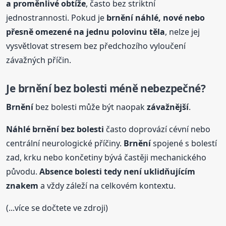
a proměnlivé obtíže
, často bez striktní
jednostrannosti. Pokud je
brnění
náhlé, nové nebo
přesně omezené na jednu polovinu těla
, nelze jej
vysvětlovat stresem bez předchozího vyloučení
závažných příčin.
Je
brnění
bez bolesti méně nebezpečné?
Brnění
bez bolesti může být naopak
závažnější
.
Náhlé
brnění
bez bolesti
často doprovází cévní nebo
centrální neurologické příčiny.
Brnění
spojené s bolestí
zad, krku nebo končetiny bývá častěji mechanického
původu.
Absence bolesti tedy není uklidňujícím
znakem
a vždy záleží na celkovém kontextu.
(...více se dočtete ve zdroji)