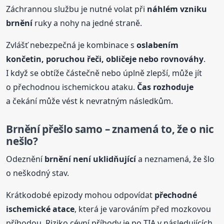
Záchrannou službu je nutné volat při
náhlém vzniku
brnění
ruky a nohy na jedné straně.
Zvlášť nebezpečná je kombinace s
oslabením
končetin, poruchou řeči, obličeje nebo rovnováhy
.
I když se obtíže částečně nebo úplně zlepší, může jít
o přechodnou ischemickou ataku.
Čas rozhoduje
a čekání může vést k nevratným následkům.
Brnění
přešlo samo – znamená to, že o nic
nešlo?
Odeznění
brnění
není uklidňující
a neznamená, že šlo
o neškodný stav.
Krátkodobé epizody mohou odpovídat
přechodné
ischemické atace
, která je varováním před mozkovou
příhodou. Riziko cévní příhody je po TIA v následujících