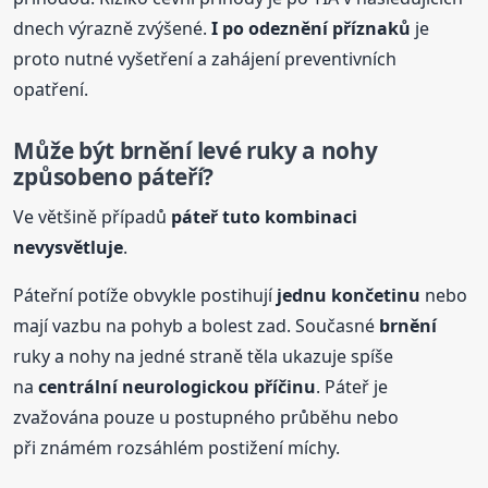
dnech výrazně zvýšené.
I po odeznění příznaků
je
proto nutné vyšetření a zahájení preventivních
opatření.
Může být
brnění
levé ruky a nohy
způsobeno páteří?
Ve většině případů
páteř tuto kombinaci
nevysvětluje
.
Páteřní potíže obvykle postihují
jednu končetinu
nebo
mají vazbu na pohyb a bolest zad. Současné
brnění
ruky a nohy na jedné straně těla ukazuje spíše
na
centrální neurologickou příčinu
. Páteř je
zvažována pouze u postupného průběhu nebo
při známém rozsáhlém postižení míchy.