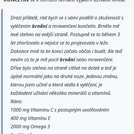
Drazí přátelé, rád bych se s vámi podělil o zkušenosti s
vyléčením
brnění
a mravenčení končetin. Brnělo mě
levé stehno na vnější straně. Postupně se to během 3
let zhoršovalo a nejvíce se to projevovalo v leže.
Dokonce mně to ke konci začalo občas i budit. Ale teď
nevím co to je mít pocit
brnění
nebo mravenčení.
Dříve bylo stehno na straně citlivé na dotek a teď je
úplně normální jako na druhé noze. Jedinou změnu,
kterou jsem učinil a která vedla k vyléčení, je
každodení užívání několika minerálů a vitamínů.
Ráno:
1000 mg Vitamínu C s postupným uvolňováním
400 mg Vitamínu E
2000 mg Omega 3