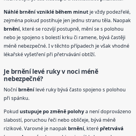
Náhlé
brnění
vzniklé během minut
je vždy podezřelé,
zejména pokud postihuje jen jednu stranu těla. Naopak
brnění
, které se rozvíjí postupně, mění se s polohou
nebo je spojeno s bolestí krku či ramene, bývá častěji
méně nebezpečné. I v těchto případech je však vhodné
lékařské vyšetření při přetrvávání obtíží.
Je
brnění
levé ruky v noci méně
nebezpečné?
Noční
brnění
levé ruky bývá často spojeno s polohou
při spánku.
Pokud
ustupuje po změně polohy
a není doprovázeno
slabostí, poruchou řeči nebo obličeje, bývá méně
rizikové. Varovné je naopak
brnění
, které
přetrvává