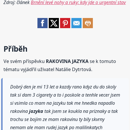
Zdroj: článek
Brnění levé nohy a ruky: kdy jde o urgentní stav
Příběh
Ve svém příspěvku
RAKOVINA JAZYKA
se k tomuto
tématu vyjádřil uživatel Natálie Dytrtová.
Dobrý den je mi 13 let a kazdy rano kdyz du do skoly
tak si dam 3 cigarety a to i poskole a tenhle vecer jsem
si vsimla co mam na jazyku tak me hnedka napadlo
rakovina
jazyka
tak jsem se koukla na priznaky a tak
trochu se bojim ze mam rakovinu ty bily skvrny
nemam ale mam rudej jazyk po malilinkatych