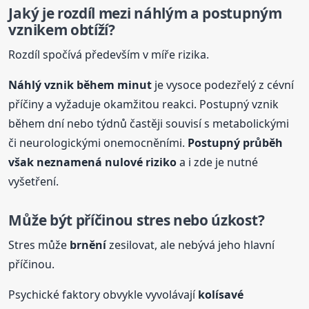
Jaký je rozdíl mezi náhlým a postupným
vznikem obtíží?
Rozdíl spočívá především v míře rizika.
Náhlý vznik během minut
je vysoce podezřelý z cévní
příčiny a vyžaduje okamžitou reakci. Postupný vznik
během dní nebo týdnů častěji souvisí s metabolickými
či neurologickými onemocněními.
Postupný průběh
však neznamená nulové riziko
a i zde je nutné
vyšetření.
Může být příčinou stres nebo úzkost?
Stres může
brnění
zesilovat, ale nebývá jeho hlavní
příčinou.
Psychické faktory obvykle vyvolávají
kolísavé