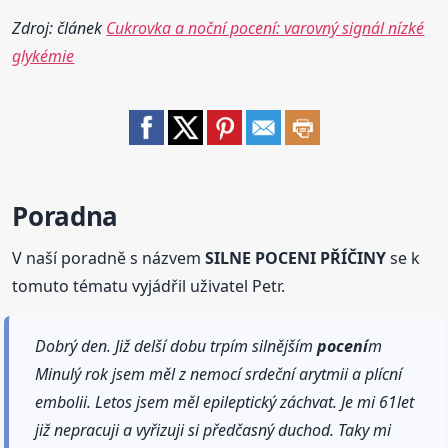
Zdroj: článek
Cukrovka a noční pocení: varovný signál nízké
glykémie
Poradna
V naší poradně s názvem
SILNE POCENI PŘÍČINY
se k
tomuto tématu vyjádřil uživatel Petr.
Dobrý den. Již delší dobu trpím silnějším
pocení
m
Minulý rok jsem měl z nemocí srdeční arytmii a plícní
embolii. Letos jsem měl epileptický záchvat. Je mi 61let
již nepracuji a vyřizuji si předčasný duchod. Taky mi