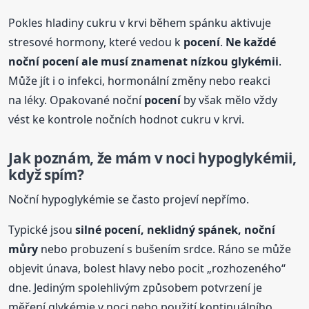
Pokles hladiny cukru v krvi během spánku aktivuje
stresové hormony, které vedou k
pocení
.
Ne každé
noční
pocení
ale musí znamenat nízkou glykémii
.
Může jít i o infekci, hormonální změny nebo reakci
na léky. Opakované noční
pocení
by však mělo vždy
vést ke kontrole nočních hodnot cukru v krvi.
Jak poznám, že mám v noci hypoglykémii,
když spím?
Noční hypoglykémie se často projeví nepřímo.
Typické jsou
silné
pocení
, neklidný spánek, noční
můry
nebo probuzení s bušením srdce. Ráno se může
objevit únava, bolest hlavy nebo pocit „rozhozeného“
dne. Jediným spolehlivým způsobem potvrzení je
měření glykémie v noci nebo použití kontinuálního