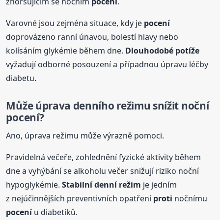
zhoršujícím se nočním
pocení
.
Varovné jsou zejména situace, kdy je
pocení
doprovázeno ranní únavou, bolestí hlavy nebo
kolísáním glykémie během dne.
Dlouhodobé potíže
vyžadují odborné posouzení a případnou úpravu léčby
diabetu.
Může úprava denního režimu snížit noční
pocení
?
Ano, úprava režimu může výrazně pomoci.
Pravidelná večeře, zohlednění fyzické aktivity během
dne a vyhýbání se alkoholu večer snižují riziko noční
hypoglykémie.
Stabilní denní režim
je jedním
z nejúčinnějších preventivních opatření
proti
nočnímu
pocení
u diabetiků.