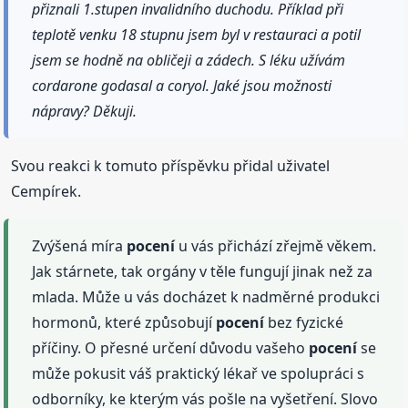
přiznali 1.stupen invalidního duchodu. Příklad při
teplotě venku 18 stupnu jsem byl v restauraci a potil
jsem se hodně na obličeji a zádech. S léku užívám
cordarone godasal a coryol. Jaké jsou možnosti
nápravy? Děkuji.
Svou reakci k tomuto příspěvku přidal uživatel
Cempírek.
Zvýšená míra
pocení
u vás přichází zřejmě věkem.
Jak stárnete, tak orgány v těle fungují jinak než za
mlada. Může u vás docházet k nadměrné produkci
hormonů, které způsobují
pocení
bez fyzické
příčiny. O přesné určení důvodu vašeho
pocení
se
může pokusit váš praktický lékař ve spolupráci s
odborníky, ke kterým vás pošle na vyšetření. Slovo