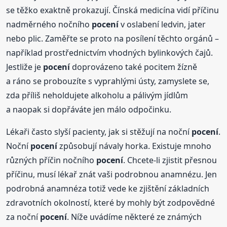
se těžko exaktně prokazují. Čínská medicína vidí příčinu
nadměrného nočního
pocení
v oslabení ledvin, jater
nebo plic. Zaměřte se proto na posílení těchto orgánů –
například prostřednictvím vhodných bylinkových čajů.
Jestliže je
pocení
doprovázeno také pocitem žízně
a ráno se probouzíte s vyprahlými ústy, zamyslete se,
zda příliš neholdujete alkoholu a pálivým jídlům
a naopak si dopřáváte jen málo odpočinku.
Lékaři často slyší pacienty, jak si stěžují na noční
pocení
.
Noční
pocení
způsobují návaly horka. Existuje mnoho
různých příčin nočního
pocení
. Chcete-li zjistit přesnou
příčinu, musí lékař znát vaši podrobnou anamnézu. Jen
podrobná anamnéza totiž vede ke zjištění základních
zdravotních okolností, které by mohly být zodpovědné
za noční
pocení
. Níže uvádíme některé ze známých