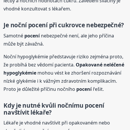
léčby a nočních hodnotách cukru. Zavedení svačiny je
vhodné konzultovat s lékařem.
Je noční
pocení
při cukrovce nebezpečné?
Samotné
pocení
nebezpečné není, ale jeho příčina
může být závažná.
Noční hypoglykémie představuje riziko zejména proto,
že probíhá bez vědomí pacienta.
Opakované neléčené
hypoglykémie
mohou vést ke zhoršení rozpoznávání
nízké glykémie i k vážným zdravotním komplikacím.
Proto je důležité příčinu nočního
pocení
řešit.
Kdy je nutné kvůli nočnímu
pocení
navštívit lékaře?
Lékaře je vhodné navštívit při opakovaném nebo