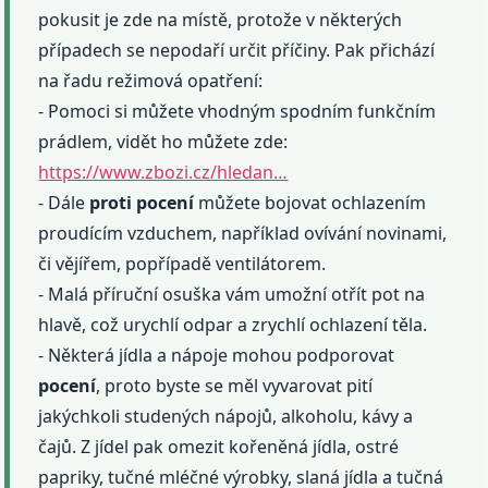
pokusit je zde na místě, protože v některých
případech se nepodaří určit příčiny. Pak přichází
na řadu režimová opatření:
- Pomoci si můžete vhodným spodním funkčním
prádlem, vidět ho můžete zde:
https://www.zbozi.cz/hledan…
- Dále
proti
pocení
můžete bojovat ochlazením
proudícím vzduchem, například ovívání novinami,
či vějířem, popřípadě ventilátorem.
- Malá příruční osuška vám umožní otřít pot na
hlavě, což urychlí odpar a zrychlí ochlazení těla.
- Některá jídla a nápoje mohou podporovat
pocení
, proto byste se měl vyvarovat pití
jakýchkoli studených nápojů, alkoholu, kávy a
čajů. Z jídel pak omezit kořeněná jídla, ostré
papriky, tučné mléčné výrobky, slaná jídla a tučná