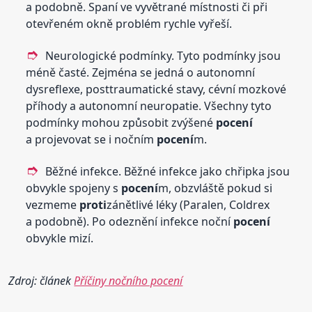
a podobně. Spaní ve vyvětrané místnosti či při
otevřeném okně problém rychle vyřeší.
Neurologické podmínky. Tyto podmínky jsou
méně časté. Zejména se jedná o autonomní
dysreflexe, posttraumatické stavy, cévní mozkové
příhody a autonomní neuropatie. Všechny tyto
podmínky mohou způsobit zvýšené
pocení
a projevovat se i nočním
pocení
m.
Běžné infekce. Běžné infekce jako chřipka jsou
obvykle spojeny s
pocení
m, obzvláště pokud si
vezmeme
proti
zánětlivé léky (Paralen, Coldrex
a podobně). Po odeznění infekce noční
pocení
obvykle mizí.
Zdroj: článek
Příčiny nočního pocení