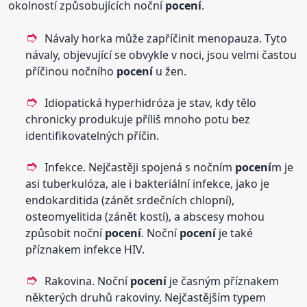
okolností způsobujících noční
pocení
.
Návaly horka může zapříčinit menopauza. Tyto
návaly, objevující se obvykle v noci, jsou velmi častou
příčinou nočního
pocení
u žen.
Idiopatická hyperhidróza je stav, kdy tělo
chronicky produkuje příliš mnoho potu bez
identifikovatelných příčin.
Infekce. Nejčastěji spojená s nočním
pocení
m je
asi tuberkulóza, ale i bakteriální infekce, jako je
endokarditida (zánět srdečních chlopní),
osteomyelitida (zánět kostí), a abscesy mohou
způsobit noční
pocení
. Noční
pocení
je také
příznakem infekce HIV.
Rakovina. Noční
pocení
je časným příznakem
některých druhů rakoviny. Nejčastějším typem