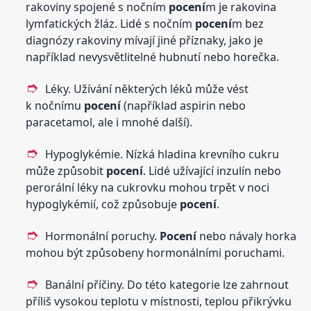
rakoviny spojené s nočním
pocení
m je rakovina
lymfatických žláz. Lidé s nočním
pocení
m bez
diagnózy rakoviny mívají jiné příznaky, jako je
například nevysvětlitelné hubnutí nebo horečka.
Léky. Užívání některých léků může vést
k nočnímu
pocení
(například aspirin nebo
paracetamol, ale i mnohé další).
Hypoglykémie. Nízká hladina krevního cukru
může způsobit
pocení
. Lidé užívající inzulín nebo
perorální léky na cukrovku mohou trpět v noci
hypoglykémií, což způsobuje
pocení
.
Hormonální poruchy.
Pocení
nebo návaly horka
mohou být způsobeny hormonálními poruchami.
Banální příčiny. Do této kategorie lze zahrnout
příliš vysokou teplotu v místnosti, teplou přikrývku