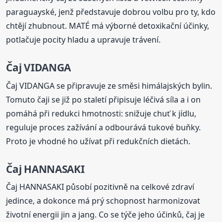
paraguayské, jenž představuje dobrou volbu pro ty, kdo
chtějí zhubnout. MATÉ má výborné detoxikační účinky,
potlačuje pocity hladu a upravuje trávení.
Čaj VIDANGA
Čaj VIDANGA se připravuje ze směsi himálajských bylin.
Tomuto čaji se již po staletí připisuje léčivá síla a i on
pomáhá při redukci hmotnosti: snižuje chuť k jídlu,
reguluje proces zažívání a odbourává tukové buňky.
Proto je vhodné ho užívat při redukčních dietách.
Čaj HANNASAKI
Čaj HANNASAKI působí pozitivně na celkové zdraví
jedince, a dokonce má prý schopnost harmonizovat
životní energii jin a jang. Co se týče jeho účinků, čaj je