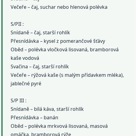
Večeře – čaj, suchar nebo hlenová polévka
S/PII :
Snídaně – čaj, starší rohlík
Přesnídávka – kysel z pomerančové šťávy
Oběd – polévka vločková lisovaná, bramborová
kaše vodová
Svačina – čaj, starší rohlík
Večeře – rýžová kaše (s malým přídavkem mléka),
jablečné pyré
S/P III :
Snídaně – bílá káva, starší rohlík
Přesnídávka – banán
Oběd – polévka mrkvová lisovaná, masová
omáčka, bramborová rýže