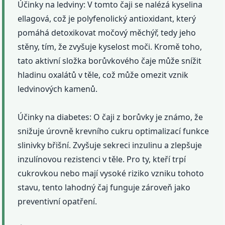
Účinky na ledviny: V tomto čaji se nalézá kyselina
ellagová, což je polyfenolický antioxidant, který
pomáhá detoxikovat močový měchýř, tedy jeho
stěny, tím, že zvyšuje kyselost moči. Kromě toho,
tato aktivní složka borůvkového čaje může snížit
hladinu oxalátů v těle, což může omezit vznik
ledvinových kamenů.
Účinky na diabetes: O čaji z borůvky je známo, že
snižuje úrovně krevního cukru optimalizací funkce
slinivky břišní. Zvyšuje sekreci inzulinu a zlepšuje
inzulínovou rezistenci v těle. Pro ty, kteří trpí
cukrovkou nebo mají vysoké riziko vzniku tohoto
stavu, tento lahodný čaj funguje zároveň jako
preventivní opatření.