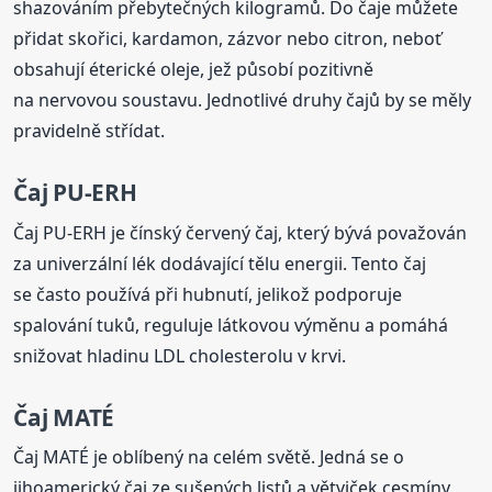
shazováním přebytečných kilogramů. Do čaje můžete
přidat skořici, kardamon, zázvor nebo citron, neboť
obsahují éterické oleje, jež působí pozitivně
na nervovou soustavu. Jednotlivé druhy čajů by se měly
pravidelně střídat.
Čaj PU-ERH
Čaj PU-ERH je čínský červený čaj, který bývá považován
za univerzální lék dodávající tělu energii. Tento čaj
se často používá při hubnutí, jelikož podporuje
spalování tuků, reguluje látkovou výměnu a pomáhá
snižovat hladinu LDL cholesterolu v krvi.
Čaj MATÉ
Čaj MATÉ je oblíbený na celém světě. Jedná se o
jihoamerický čaj ze sušených listů a větviček cesmíny