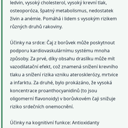
ledvin, vysoký cholesterol, vysoký krevní tlak,
osteoporóza, špatný metabolismus, nedostatek
živin a anémie. Pomáhá i lidem s vysokým rizikem
různých druhů rakoviny.
Účinky na srdce: Čaj z borůvek může poskytnout
podporu kardiovaskulárnímu systému mnoha
způsoby. Za prvé, díky obsahu draslíku může mít
vazodilatační efekt, což znamená snížení krevního
tlaku a snížení rizika vzniku aterosklerózy, mrtvice
a infarktu. Za druhé, bylo prokázáno, že vysoká
koncentrace proanthocyanidinů (to jsou
oligomerní flavonoidy) v borůvkovém čaji snižuje
riziko srdečních onemocnění.
Účinky na kognitivní funkce: Antioxidanty