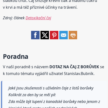
sladkou chuť. Čaj snižuje krevní tlak a hladinu cukru
v krvi a má též příznivé účinky na trávení.
Zdroj: článek
Detoxikační čaj
Poradna
V naší poradně s názvem
DOTAZ NA ČAJ Z BORŮVEK
se
k tomuto tématu vyjádřil uživatel Stanislav.Bubník.
Jaké jsou zkušenosti s užíváním čaje z listů borůvky
Kolikrát za den by se měl pít
Zda může být lupení z kanadské borůvky nebo jenom z