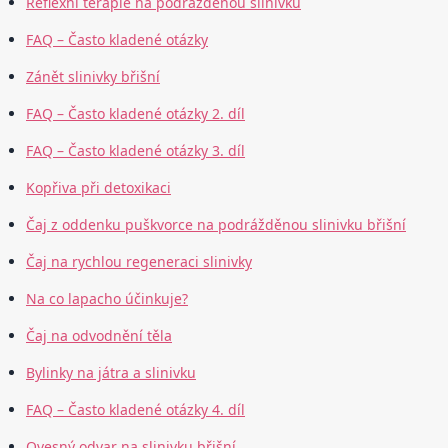
Reflexní terapie na podrážděnou slinivku
FAQ – Často kladené otázky
Zánět slinivky břišní
FAQ – Často kladené otázky 2. díl
FAQ – Často kladené otázky 3. díl
Kopřiva při detoxikaci
Čaj z oddenku puškvorce na podrážděnou slinivku břišní
Čaj na rychlou regeneraci slinivky
Na co lapacho účinkuje?
Čaj na odvodnění těla
Bylinky na játra a slinivku
FAQ – Často kladené otázky 4. díl
Ovesný odvar na slinivku břišní