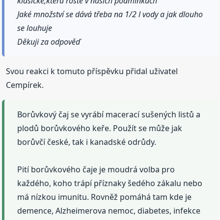
klasické,která roste v našich podmínkách
Jaké množství se dává třeba na 1/2 l vody a jak dlouho
se louhuje
Děkuji za odpověď
Svou reakci k tomuto příspěvku přidal uživatel
Cempírek.
Borůvkový čaj se vyrábí macerací sušených listů a
plodů borůvkového keře. Použít se může jak
borůvčí české, tak i kanadské odrůdy.
Pití borůvkového čaje je moudrá volba pro
každého, koho trápí příznaky šedého zákalu nebo
má nízkou imunitu. Rovněž pomáhá tam kde je
demence, Alzheimerova nemoc, diabetes, infekce