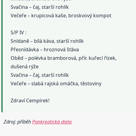
Svačina – čaj, starší rohlík
Večeře – krupicová kaše, broskvový kompot
S/P IV :
Snídaně – bílá káva, starší rohlík
Přesnídávka – hroznová šťáva
Oběd – polévka bramborová, přír. kuřecí řízek,
dušená rýže
Svačina – čaj, starší rohlík
Večeře – slabá rajská omáčka, těstoviny
Zdraví Cempírek!
Zdroj: příběh
Pankreatická dieta