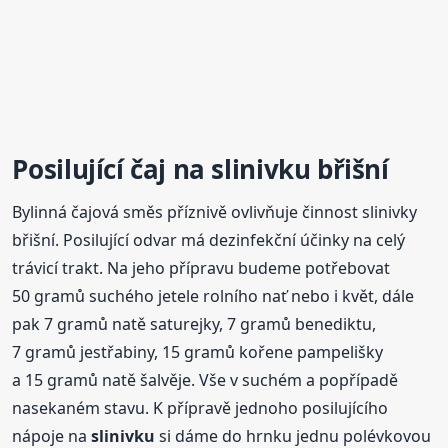
Posilující
čaj na
slinivku
břišní
Bylinná čajová směs příznivě ovlivňuje činnost slinivky
břišní. Posilující odvar má dezinfekční účinky na celý
trávicí trakt. Na jeho přípravu budeme potřebovat
50 gramů suchého jetele rolního nať nebo i květ, dále
pak 7 gramů natě saturejky, 7 gramů benediktu,
7 gramů jestřabiny, 15 gramů kořene pampelišky
a 15 gramů natě šalvěje. Vše v suchém a popřípadě
nasekaném stavu. K přípravě jednoho posilujícího
nápoje na
slinivku
si dáme do hrnku jednu polévkovou