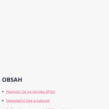
OBSAH
Posilující čaj na slinivku břišní
Detoxikační čaje a hubnutí