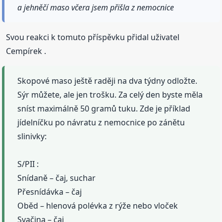
a jehněčí maso včera jsem přišla z nemocnice
Svou reakci k tomuto příspěvku přidal uživatel
Cempírek .
Skopové maso ještě raději na dva týdny odložte.
Sýr můžete, ale jen trošku. Za celý den byste měla
sníst maximálně 50 gramů tuku. Zde je příklad
jídelníčku po návratu z nemocnice po zánětu
slinivky:
S/PII :
Snídaně – čaj, suchar
Přesnídávka – čaj
Oběd – hlenová polévka z rýže nebo vloček
Svačina – čaj