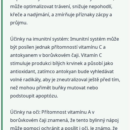
může optimalizovat trávení, snižuje nepohodlí,
křeče a nadýmání, a zmírňuje příznaky zácpy a
průjmu.
Účinky na imunitní systém: Imunitní systém může
být posílen jednak přítomností vitamínu C a
antokyanem v borůvkovém čaji. Vitamín C
stimuluje produkci bílých krvinek a působí jako
antioxidant, zatímco antokyan bude vyhledávat
volné radikály, aby je zneutralizoval ještě před tím,
než mohou přimět buňky mutovat nebo
podstoupit apoptózu.
Účinky na oči: Přítomnost vitamínu A v
borůvkovém čaji znamená, že tento bylinný nápoj
může pomoci ochránit a posílit i oči. Je známo, že