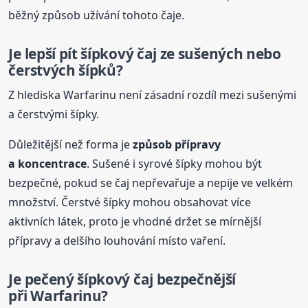
běžný způsob užívání tohoto čaje.
Je lepší pít šípkový
čaj z
e sušených nebo
čerstvých šípků?
Z hlediska Warfarinu není zásadní rozdíl mezi sušenými
a čerstvými šípky.
Důležitější než forma je
způsob přípravy
a koncentrace
. Sušené i syrové šípky mohou být
bezpečné, pokud se čaj nepřevařuje a nepije ve velkém
množství. Čerstvé šípky mohou obsahovat více
aktivních látek, proto je vhodné držet se mírnější
přípravy a delšího louhování místo vaření.
Je pečený šípkový čaj bezpečnější
při Warfarinu?