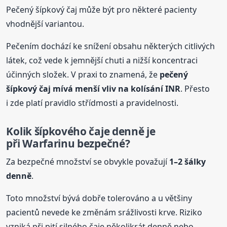
Pečený šípkový čaj může být pro některé pacienty
vhodnější variantou.
Pečením dochází ke snížení obsahu některých citlivých
látek, což vede k jemnější chuti a nižší koncentraci
účinných složek. V praxi to znamená, že
pečený
šípkový čaj mívá menší vliv na kolísání INR
. Přesto
i zde platí pravidlo střídmosti a pravidelnosti.
Kolik šípkového čaje denně je
při Warfarinu bezpečné?
Za bezpečné množství se obvykle považují
1–2 šálky
denně
.
Toto množství bývá dobře tolerováno a u většiny
pacientů nevede ke změnám srážlivosti krve. Riziko
vzniká při pití silného čaje několikrát denně nebo