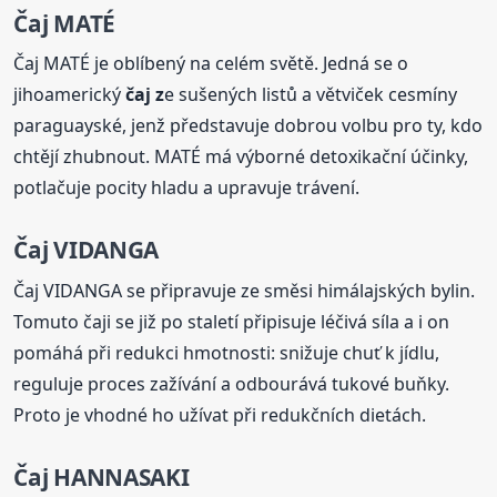
Čaj MATÉ
Čaj MATÉ je oblíbený na celém světě. Jedná se o
jihoamerický
čaj z
e sušených listů a větviček cesmíny
paraguayské, jenž představuje dobrou volbu pro ty, kdo
chtějí zhubnout. MATÉ má výborné detoxikační účinky,
potlačuje pocity hladu a upravuje trávení.
Čaj VIDANGA
Čaj VIDANGA se připravuje ze směsi himálajských bylin.
Tomuto čaji se již po staletí připisuje léčivá síla a i on
pomáhá při redukci hmotnosti: snižuje chuť k jídlu,
reguluje proces zažívání a odbourává tukové buňky.
Proto je vhodné ho užívat při redukčních dietách.
Čaj HANNASAKI