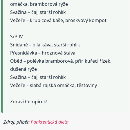
omáčka, bramborová rýže
Svačina – čaj, starší rohlík
Večeře – krupicová kaše, broskvový kompot
S/P IV :
Snídaně – bílá káva, starší rohlík
Přesnídávka – hroznová šťáva
Oběd – polévka bramborová, přír. kuřecí řízek,
dušená rýže
Svačina – čaj, starší rohlík
Večeře – slabá rajská omáčka, těstoviny
Zdraví Cempírek!
Zdroj: příběh
Pankreatická dieta