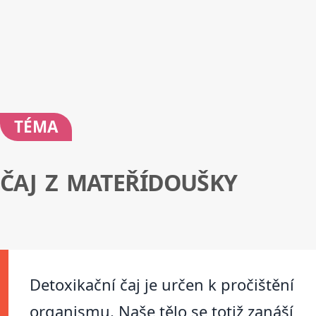
TÉMA
ČAJ Z MATEŘÍDOUŠKY
Detoxikační čaj je určen k pročištění
organismu. Naše tělo se totiž zanáší