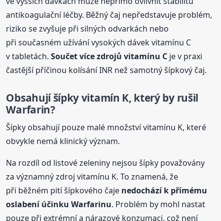
ve vyšších dávkách může nepřímo ovlivnit stabilitu
antikoagulační léčby. Běžný čaj nepředstavuje problém,
riziko se zvyšuje při silných odvarkách nebo
při současném užívání vysokých dávek vitamínu C
v tabletách.
Součet více zdrojů vitamínu C
je v praxi
častější příčinou kolísání INR než samotný šípkový čaj.
Obsahují šípky vitamín K, který by rušil
Warfarin?
Šípky obsahují pouze malé množství vitamínu K, které
obvykle nemá klinický význam.
Na rozdíl od listové zeleniny nejsou šípky považovány
za významný zdroj vitamínu K. To znamená, že
při běžném pití šípkového čaje
nedochází k přímému
oslabení účinku Warfarinu
. Problém by mohl nastat
pouze při extrémní a nárazové konzumaci, což není