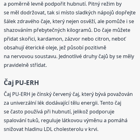
a poměrně levně podpořit hubnutí. Pitný režim by
se měl dodržovat, tak si místo sladkých nápojů dopřejte
šálek zdravého čaje, který nejen osvěží, ale pomůže i se
shazováním přebytečných kilogramů. Do čaje můžete
přidat skořici, kardamon, zázvor nebo citron, neboť
obsahují éterické oleje, jež působí pozitivně
na nervovou soustavu. Jednotlivé druhy čajů by se měly
pravidelně střídat.
Čaj PU-ERH
Čaj PU-ERH je čínský červený čaj, který bývá považován
za univerzální lék dodávající tělu energii. Tento čaj
se často používá při hubnutí, jelikož podporuje
spalování tuků, reguluje látkovou výměnu a pomáhá
snižovat hladinu LDL cholesterolu v krvi.