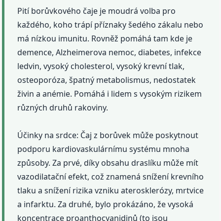
Pití borůvkového čaje je moudrá volba pro
každého, koho trápí příznaky šedého zákalu nebo
má nízkou imunitu. Rovněž pomáhá tam kde je
demence, Alzheimerova nemoc, diabetes, infekce
ledvin, vysoký cholesterol, vysoký krevní tlak,
osteoporóza, špatný metabolismus, nedostatek
živin a anémie. Pomáhá i lidem s vysokým rizikem
různých druhů rakoviny.
Účinky na srdce: Čaj z borůvek může poskytnout
podporu kardiovaskulárnímu systému mnoha
způsoby. Za prvé, díky obsahu draslíku může mít
vazodilatační efekt, což znamená snížení krevního
tlaku a snížení rizika vzniku aterosklerózy, mrtvice
a infarktu. Za druhé, bylo prokázáno, že vysoká
koncentrace proanthocyanidinů (to jsou