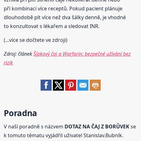
při kombinaci více receptů. Pokud pacient plánuje
dlouhodobě pít více než dva šálky denně, je vhodné
to konzultovat s lékařem a sledovat INR.
(...více se dočtete ve zdroji)
Zdroj: článek
Šípkový čaj a Warfarin: bezpečné užívání bez
rizik
Poradna
V naší poradně s názvem
DOTAZ NA ČAJ Z BORŮVEK
se
k tomuto tématu vyjádřil uživatel Stanislav.Bubník.