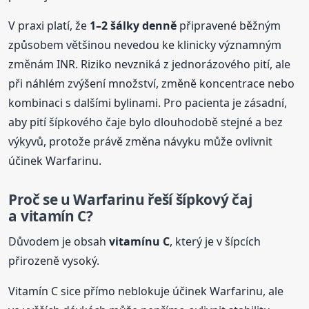
V praxi platí, že
1–2 šálky denně
připravené běžným
způsobem většinou nevedou ke klinicky významným
změnám INR. Riziko nevzniká z jednorázového pití, ale
při náhlém zvýšení množství, změně koncentrace nebo
kombinaci s dalšími bylinami. Pro pacienta je zásadní,
aby pití šípkového čaje bylo dlouhodobě stejné a bez
výkyvů, protože právě změna návyku může ovlivnit
účinek Warfarinu.
Proč se u Warfarinu řeší šípkový čaj
a vitamín C?
Důvodem je obsah
vitamínu C
, který je v šípcích
přirozeně vysoký.
Vitamín C sice přímo neblokuje účinek Warfarinu, ale