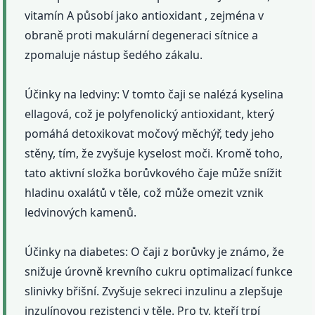
vitamín A působí jako antioxidant , zejména v
obraně proti makulární degeneraci sítnice a
zpomaluje nástup šedého zákalu.
Účinky na ledviny: V tomto čaji se nalézá kyselina
ellagová, což je polyfenolický antioxidant, který
pomáhá detoxikovat močový měchýř, tedy jeho
stěny, tím, že zvyšuje kyselost moči. Kromě toho,
tato aktivní složka borůvkového čaje může snížit
hladinu oxalátů v těle, což může omezit vznik
ledvinových kamenů.
Účinky na diabetes: O čaji z borůvky je známo, že
snižuje úrovně krevního cukru optimalizací funkce
slinivky břišní. Zvyšuje sekreci inzulinu a zlepšuje
inzulínovou rezistenci v těle. Pro ty, kteří trpí