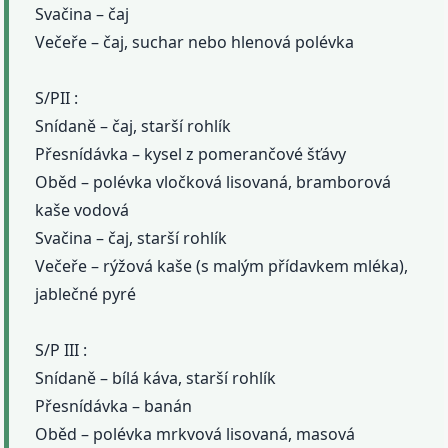
Svačina – čaj
Večeře – čaj, suchar nebo hlenová polévka
S/PII :
Snídaně – čaj, starší rohlík
Přesnídávka – kysel z pomerančové šťávy
Oběd – polévka vločková lisovaná, bramborová
kaše vodová
Svačina – čaj, starší rohlík
Večeře – rýžová kaše (s malým přídavkem mléka),
jablečné pyré
S/P III :
Snídaně – bílá káva, starší rohlík
Přesnídávka – banán
Oběd – polévka mrkvová lisovaná, masová