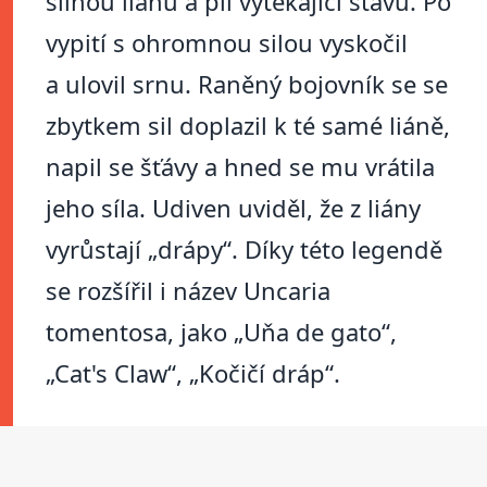
silnou liánu a pil vytékající šťávu. Po
vypití s ohromnou silou vyskočil
a ulovil srnu. Raněný bojovník se se
zbytkem sil doplazil k té samé liáně,
napil se šťávy a hned se mu vrátila
jeho síla. Udiven uviděl, že z liány
vyrůstají „drápy“. Díky této legendě
se rozšířil i název Uncaria
tomentosa, jako „Uňa de gato“,
„Cat's Claw“, „Kočičí dráp“.