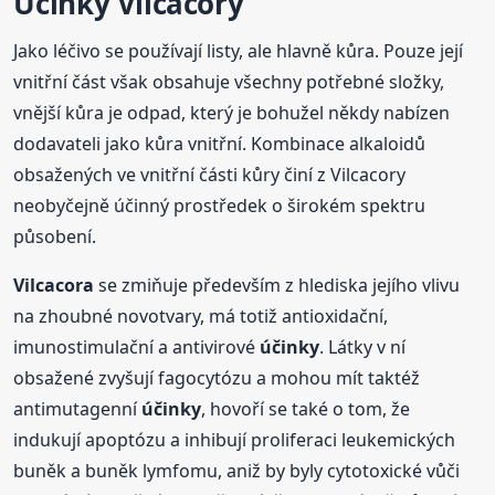
Účinky Vilcacory
Jako léčivo se používají listy, ale hlavně kůra. Pouze její
vnitřní část však obsahuje všechny potřebné složky,
vnější kůra je odpad, který je bohužel někdy nabízen
dodavateli jako kůra vnitřní. Kombinace alkaloidů
obsažených ve vnitřní části kůry činí z Vilcacory
neobyčejně účinný prostředek o širokém spektru
působení.
Vilcacora
se zmiňuje především z hlediska jejího vlivu
na zhoubné novotvary, má totiž antioxidační,
imunostimulační a antivirové
účinky
. Látky v ní
obsažené zvyšují fagocytózu a mohou mít taktéž
antimutagenní
účinky
, hovoří se také o tom, že
indukují apoptózu a inhibují proliferaci leukemických
buněk a buněk lymfomu, aniž by byly cytotoxické vůči