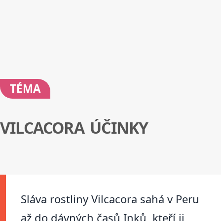
TÉMA
VILCACORA ÚČINKY
Sláva rostliny Vilcacora sahá v Peru
až do dávných časů Inků, kteří ji