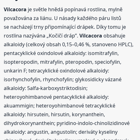
Vilcacora
je světle hnědá popínavá rostlina, mylně
považována za liánu. U násady každého páru listů
se nacházejí trny připomínající drápek. Díky tomu je
rostlina nazývána „Kočičí dráp”.
Vilcacora
obsahuje
alkaloidy (celkový obsah 0,15–0,46 %, stanoveno HPLC),
pentacyklické oxindolové alkaloidy: isomitrafylin,
isopteropodin, mitrafylin, pteropodin, speciofylin,
unkarin F; tetracyklické oxindolové alkaloidy:
isorhynchofylin, rhynchofylin; glykosidicky vázané
alkaloidy: 5alfa-karboxystriktodisin;
heteroyohimbanové pentacyklické alkaloidy:
akuammigin; heteroyohimbanové tetracyklické
alkaloidy: hirsutein, hirsutin, korynanthein,
dihydrokorynanthein; pyridino-indolo-chinolizidinové
alkaloidy: angustin, angustolin; deriváty kyseliny