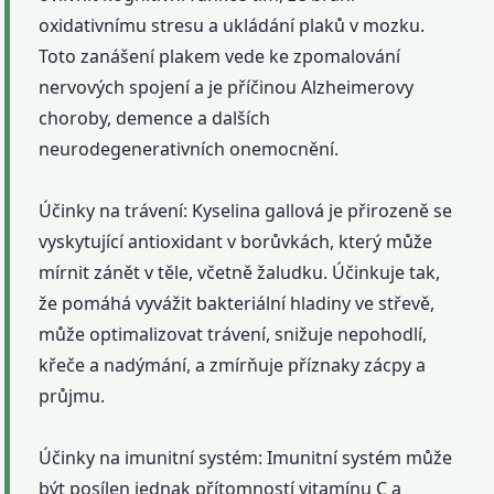
oxidativnímu stresu a ukládání plaků v mozku.
Toto zanášení plakem vede ke zpomalování
nervových spojení a je příčinou Alzheimerovy
choroby, demence a dalších
neurodegenerativních onemocnění.
Účinky na trávení: Kyselina gallová je přirozeně se
vyskytující antioxidant v borůvkách, který může
mírnit zánět v těle, včetně žaludku. Účinkuje tak,
že pomáhá vyvážit bakteriální hladiny ve střevě,
může optimalizovat trávení, snižuje nepohodlí,
křeče a nadýmání, a zmírňuje příznaky zácpy a
průjmu.
Účinky na imunitní systém: Imunitní systém může
být posílen jednak přítomností vitamínu C a