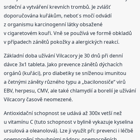
srdeční a vytváření krevních trombů. Je zvlášť
doporučována kuřákům, neboť s močí odvádí
z organismu karcinogenní látky obsažené
v cigaretovém kouři. Vně se používá ve formě obkladů
v případech zánětů pokožky a alergických reakcí.
Základní doba užívání Vilcacory je 30 dnů při denní
dávce 3x1 tableta. Jako prevence zánětů dýchacích
orgánů (kuřáci), pro diabetiky se sníženou imunitou
a četnými záněty různého typu a „bacilonosiče“ virů
EBV, herpesu, CMV, ale také chlamydií a borelií je užívání
Vilcacory časově neomezené.
Antioxidační schopnost se udává až 300x vetší než
u vitamínu C (tuto schopnost v bylině vykazuje kyselina
ursulová a oleanolová). Lze ji využít při: prevenci i léčbě
onemocnění zhoubnými nádory, onemocněních