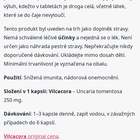
výluh, kdežto v tabletách je droga celá, včetně látek,
které se do čaje nevyloučí.
Tento produkt byl uveden na trh jako doplněk stravy.
Nemá schválené léčivé
účinky
a nejedná se o lék. Není
určen jako náhrada pestré stravy. Nepřekračujte nikdy
doporučené dávkování. Ukládejte mimo dosah dětí.
Minimální trvanlivost je vyznačena na obalu.
Použití
: Snížená imunita, nádorová onemocnění.
Složení v 1 kapsli:
Vilcacora
– Uncaria tomentosa
250 mg.
Dávkování
: 1–3 kapsle denně, zapít vodou, v závažných
případech do 6 kapslí.
Vilcacora
original cena
.