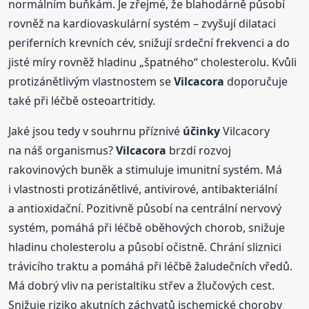
normálním buňkám. Je zřejmé, že blahodárně působí
rovněž na kardiovaskulární systém – zvyšují dilataci
periferních krevních cév, snižují srdeční frekvenci a do
jisté míry rovněž hladinu „špatného“ cholesterolu. Kvůli
protizánětlivým vlastnostem se
Vilcacora
doporučuje
také při léčbě osteoartritidy.
Jaké jsou tedy v souhrnu příznivé
účinky
Vilcacory
na náš organismus?
Vilcacora
brzdí rozvoj
rakovinových buněk a stimuluje imunitní systém. Má
i vlastnosti protizánětlivé, antivirové, antibakteriální
a antioxidační. Pozitivně působí na centrální nervový
systém, pomáhá při léčbě oběhových chorob, snižuje
hladinu cholesterolu a působí očistně. Chrání sliznici
trávicího traktu a pomáhá při léčbě žaludečních vředů.
Má dobrý vliv na peristaltiku střev a žlučových cest.
Snižuje riziko akutních záchvatů ischemické choroby