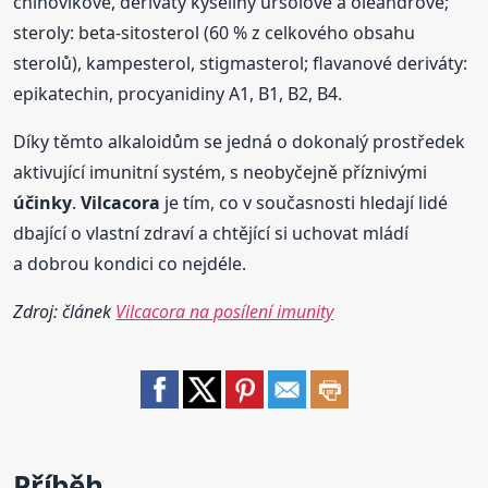
chinovikové, deriváty kyseliny ursolové a oleandrové;
steroly: beta-sitosterol (60 % z celkového obsahu
sterolů), kampesterol, stigmasterol; flavanové deriváty:
epikatechin, procyanidiny A1, B1, B2, B4.
Díky těmto alkaloidům se jedná o dokonalý prostředek
aktivující imunitní systém, s neobyčejně příznivými
účinky
.
Vilcacora
je tím, co v současnosti hledají lidé
dbající o vlastní zdraví a chtějící si uchovat mládí
a dobrou kondici co nejdéle.
Zdroj: článek
Vilcacora na posílení imunity
Příběh