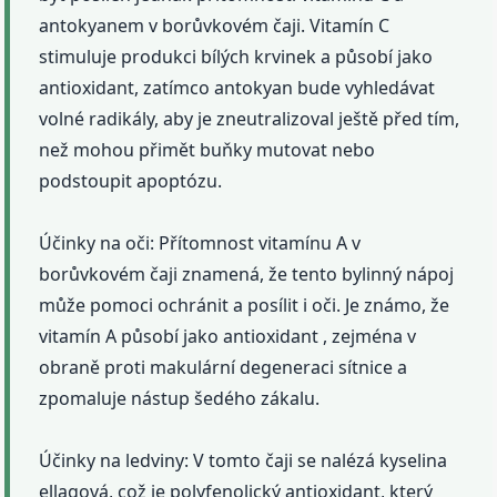
antokyanem v borůvkovém čaji. Vitamín C
stimuluje produkci bílých krvinek a působí jako
antioxidant, zatímco antokyan bude vyhledávat
volné radikály, aby je zneutralizoval ještě před tím,
než mohou přimět buňky mutovat nebo
podstoupit apoptózu.
Účinky na oči: Přítomnost vitamínu A v
borůvkovém čaji znamená, že tento bylinný nápoj
může pomoci ochránit a posílit i oči. Je známo, že
vitamín A působí jako antioxidant , zejména v
obraně proti makulární degeneraci sítnice a
zpomaluje nástup šedého zákalu.
Účinky na ledviny: V tomto čaji se nalézá kyselina
ellagová, což je polyfenolický antioxidant, který