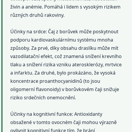
živin a anémie. Pomáhá i lidem s vysokým rizikem
různých druhů rakoviny.
Účinky na srdce: Čaj z borůvek může poskytnout
podporu kardiovaskulárnímu systému mnoha
způsoby. Za prvé, díky obsahu draslíku může mít
vazodilatační efekt, což znamená snížení krevního
tlaku a snížení rizika vzniku aterosklerózy, mrtvice
a infarktu. Za druhé, bylo prokázáno, že vysoká
koncentrace proanthocyanidinů (to jsou
oligomerní flavonoidy) v borůvkovém čaji snižuje
riziko srdečních onemocnění.
Účinky na kognitivní funkce: Antioxidanty
obsažené v tomto ovocném čaji mohou výrazně
ovlivnit kognitivní funkce tím, že brání