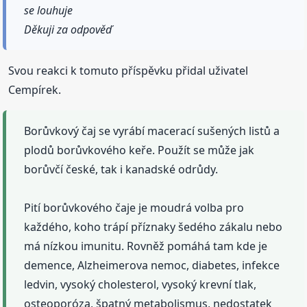
se louhuje
Děkuji za odpověď
Svou reakci k tomuto příspěvku přidal uživatel
Cempírek.
Borůvkový čaj se vyrábí macerací sušených listů a
plodů borůvkového keře. Použít se může jak
borůvčí české, tak i kanadské odrůdy.
Pití borůvkového čaje je moudrá volba pro
každého, koho trápí příznaky šedého zákalu nebo
má nízkou imunitu. Rovněž pomáhá tam kde je
demence, Alzheimerova nemoc, diabetes, infekce
ledvin, vysoký cholesterol, vysoký krevní tlak,
osteoporóza, špatný metabolismus, nedostatek