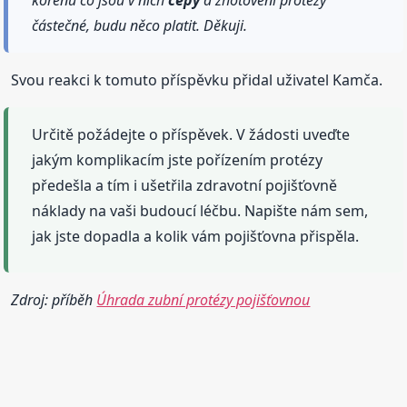
kořenů co jsou v nich
čepy
a zhotovení protézy
částečné, budu něco platit. Děkuji.
Svou reakci k tomuto příspěvku přidal uživatel Kamča.
Určitě požádejte o příspěvek. V žádosti uveďte
jakým komplikacím jste pořízením protézy
předešla a tím i ušetřila zdravotní pojišťovně
náklady na vaši budoucí léčbu. Napište nám sem,
jak jste dopadla a kolik vám pojišťovna přispěla.
Zdroj: příběh
Úhrada zubní protézy pojišťovnou