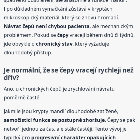
I po důkladném vymačkání zůstává v kryptách
mikroskopický materiál, který se znovu hromadí.
Návrat čepů není chybou pacienta
, ale mechanickým
problémem. Pokud se
čepy
vracejí během dnů či týdnů,
jde obvykle o
chronický stav
, který vyžaduje
dlouhodobý přístup.
Je normální, že se
čepy
vracejí rychleji než
dřív?
Ano, u chronických čepů je zrychlování návratu
poměrně časté.
Jakmile jsou krypty mandlí dlouhodobě zatížené,
samočisticí funkce se postupně zhoršuje
. Čepy se pak
netvoří jednou za čas, ale stále častěji. Tento vývoj je
typický pro
progresivní charakter opakujících