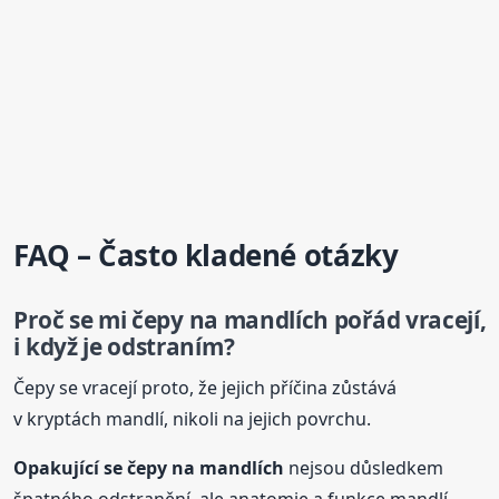
FAQ – Často kladené otázky
Proč se mi
čepy
na mandlích
pořád vracejí,
i když je odstraním?
Čepy se vracejí proto, že jejich příčina zůstává
v kryptách mandlí, nikoli na jejich povrchu.
Opakující se
čepy
na mandlích
nejsou důsledkem
špatného odstranění, ale anatomie a funkce mandlí.