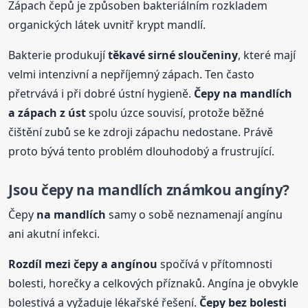
Zápach čepů je způsoben bakteriálním rozkladem
organických látek uvnitř krypt mandlí.
Bakterie produkují
těkavé sirné sloučeniny
, které mají
velmi intenzivní a nepříjemný zápach. Ten často
přetrvává i při dobré ústní hygieně.
Čepy
na mandlích
a zápach z úst
spolu úzce souvisí, protože běžné
čištění zubů se ke zdroji zápachu nedostane. Právě
proto bývá tento problém dlouhodobý a frustrující.
Jsou
čepy
na mandlích
známkou angíny?
Čepy
na mandlích
samy o sobě neznamenají angínu
ani akutní infekci.
Rozdíl mezi
čepy
a angínou
spočívá v přítomnosti
bolesti, horečky a celkových příznaků. Angína je obvykle
bolestivá a vyžaduje lékařské řešení.
Čepy bez bolesti