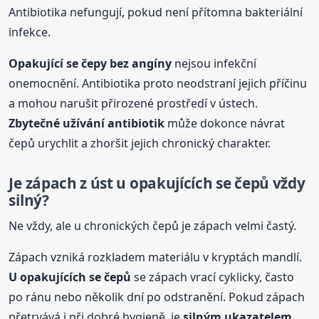
Antibiotika nefungují, pokud není přítomna bakteriální
infekce.
Opakující se
čepy
bez angíny
nejsou infekční
onemocnění. Antibiotika proto neodstraní jejich příčinu
a mohou narušit přirozené prostředí v ústech.
Zbytečné užívání antibiotik
může dokonce návrat
čepů urychlit a zhoršit jejich chronický charakter.
Je zápach z úst u opakujících se čepů vždy
silný?
Ne vždy, ale u chronických čepů je zápach velmi častý.
Zápach vzniká rozkladem materiálu v kryptách mandlí.
U opakujících se čepů
se zápach vrací cyklicky, často
po ránu nebo několik dní po odstranění. Pokud zápach
přetrvává i při dobré hygieně, je
silným ukazatelem