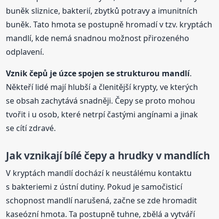
buněk sliznice, bakterií, zbytků potravy a imunitních
buněk. Tato hmota se postupně hromadí v tzv. kryptách
mandlí, kde nemá snadnou možnost přirozeného
odplavení.
Vznik čepů je úzce spojen se strukturou mandlí
.
Někteří lidé mají hlubší a členitější krypty, ve kterých
se obsah zachytává snadněji. Čepy se proto mohou
tvořit i u osob, které netrpí častými angínami a jinak
se cítí zdravé.
Jak vznikají bílé
čepy
a hrudky v mandlích
V kryptách mandlí dochází k neustálému kontaktu
s bakteriemi z ústní dutiny. Pokud je samočisticí
schopnost mandlí narušená, začne se zde hromadit
kaseózní hmota. Ta postupně tuhne, zbělá a vytváří