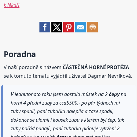
k lékaři
Poradna
V naší poradně s názvem
ČÁSTEČNÁ HORNÍ PROTÉZA
se k tomuto tématu vyjádřil uživatel Dagmar Nevrlková.
V lednutohoto roku jsem dostala můstek na 2
čepy
na
horní 4 přední zuby za cca5500,- po pár týdnech mi
zuby spadli, paní zubařka nalepila a zase spadli,
dokonce se ulomil i kousek zubu v kterém byl čep, tak
zuby pořád padají , paní zubařka plánuje vytržení 2