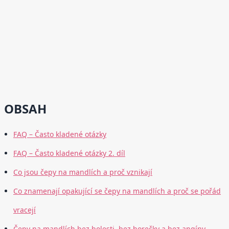
OBSAH
FAQ – Často kladené otázky
FAQ – Často kladené otázky 2. díl
Co jsou čepy na mandlích a proč vznikají
Co znamenají opakující se čepy na mandlích a proč se pořád
vracejí
Čepy na mandlích bez bolesti, bez horečky a bez angíny