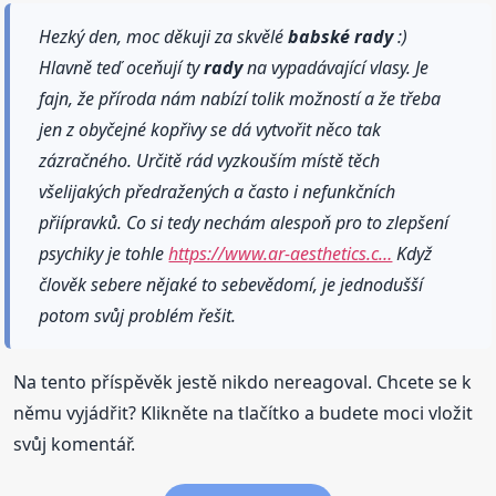
Hezký den, moc děkuji za skvělé
babské
rady
:)
Hlavně teď oceňují ty
rady
na vypadávající vlasy. Je
fajn, že příroda nám nabízí tolik možností a že třeba
jen z obyčejné kopřivy se dá vytvořit něco tak
zázračného. Určitě rád vyzkouším místě těch
všelijakých předražených a často i nefunkčních
přiípravků. Co si tedy nechám alespoň pro to zlepšení
psychiky je tohle
https://www.ar-aesthetics.c…
Když
člověk sebere nějaké to sebevědomí, je jednodušší
potom svůj problém řešit.
Na tento příspěvěk jestě nikdo nereagoval. Chcete se k
němu vyjádřit? Klikněte na tlačítko a budete moci vložit
svůj komentář.