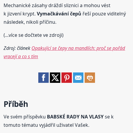
Mechanické zásahy dráždí sliznici a mohou vést
k jizvení krypt.
Vymačkávání čepů
řeší pouze viditelný
následek, nikoli příčinu.
(...více se dočtete ve zdroji)
Zdroj: článek
Opakující se čepy na mandlích: proč se pořád
vracejí a co s tím
Příběh
Ve svém příspěvku
BABSKÉ RADY NA VLASY
se k
tomuto tématu vyjádřil uživatel Vašek.