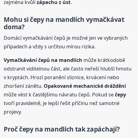
zejména kvůli
zápachu z úst
.
Mohu si
čepy
na mandlích
vymačkávat
doma?
Domácí vymačkávání čepů je možné jen ve vybraných
případech a vždy s určitou mírou rizika.
Vymačkávání čepů
na mandlích
může krátkodobě
odstranit viditelnou část, ale často neřeší hlubší hmotu
v kryptách. Hrozí poranění sliznice, krvácení nebo
zhoršení zánětu.
Opakované mechanické dráždění
může vést k častějšímu návratu čepů. Pokud se
čepy
tvoří pravidelně, je lepší řešit příčinu než samotné
projevy.
Proč
čepy
na mandlích
tak zapáchají?