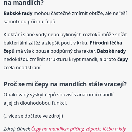
na mandlích
?
Babské
rady
mohou částečně zmírnit obtíže, ale neřeší
samotnou příčinu čepů.
Kloktání slané vody nebo bylinných roztoků může snížit
bakteriální zátěž a zlepšit pocit v krku.
Přírodní léčba
čepů
má však pouze podpůrný charakter.
Babské
rady
nedokážou změnit strukturu krypt mandlí, a proto
čepy
zcela neodstraní.
Proč se mi
čepy
na mandlích
stále vracejí?
Opakovaný výskyt čepů souvisí s anatomií mandlí
a jejich dlouhodobou funkcí.
(...více se dočtete ve zdroji)
Zdroj: článek
Čepy na mandlích: příčiny, zápach, léčba a kdy