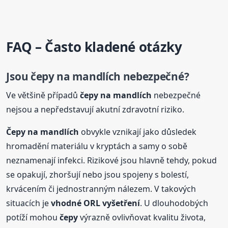
FAQ – Často kladené otázky
Jsou
čepy
na mandlích
nebezpečné?
Ve většině případů
čepy
na mandlích
nebezpečné
nejsou a nepředstavují akutní zdravotní riziko.
Čepy
na mandlích
obvykle vznikají jako důsledek
hromadění materiálu v kryptách a samy o sobě
neznamenají infekci. Rizikové jsou hlavně tehdy, pokud
se opakují, zhoršují nebo jsou spojeny s bolestí,
krvácením či jednostranným nálezem. V takových
situacích je
vhodné ORL vyšetření
. U dlouhodobých
potíží mohou
čepy
výrazně ovlivňovat kvalitu života,