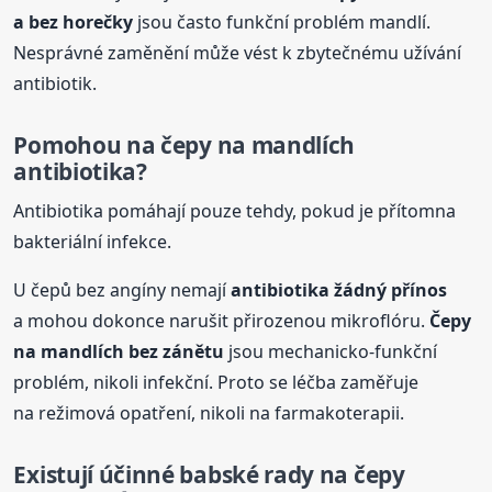
a bez horečky
jsou často funkční problém mandlí.
Nesprávné zaměnění může vést k zbytečnému užívání
antibiotik.
Pomohou na
čepy
na mandlích
antibiotika?
Antibiotika pomáhají pouze tehdy, pokud je přítomna
bakteriální infekce.
U čepů bez angíny nemají
antibiotika žádný přínos
a mohou dokonce narušit přirozenou mikroflóru.
Čepy
na mandlích
bez zánětu
jsou mechanicko-funkční
problém, nikoli infekční. Proto se léčba zaměřuje
na režimová opatření, nikoli na farmakoterapii.
Existují účinné
babské
rady
na
čepy