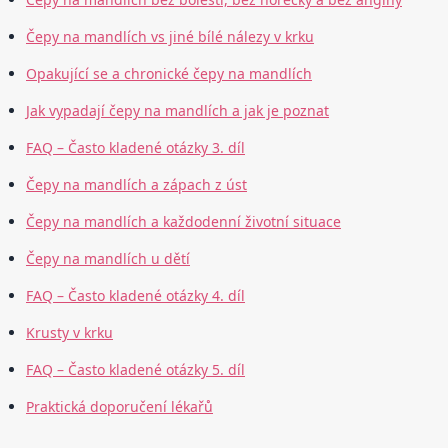
Čepy na mandlích vs jiné bílé nálezy v krku
Opakující se a chronické čepy na mandlích
Jak vypadají čepy na mandlích a jak je poznat
FAQ – Často kladené otázky 3. díl
Čepy na mandlích a zápach z úst
Čepy na mandlích a každodenní životní situace
Čepy na mandlích u dětí
FAQ – Často kladené otázky 4. díl
Krusty v krku
FAQ – Často kladené otázky 5. díl
Praktická doporučení lékařů