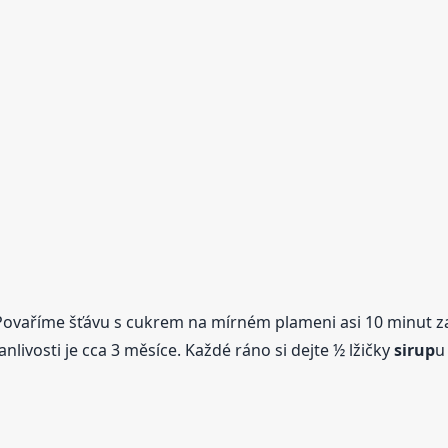
. Povaříme šťávu s cukrem na mírném plameni asi 10 minut 
livosti je cca 3 měsíce. Každé ráno si dejte ½ lžičky
sirup
u