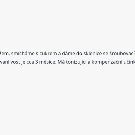
ožem, smícháme s cukrem a dáme do sklenice se šroubovac
nlivost je cca 3 měsíce. Má tonizující a kompenzační účinky