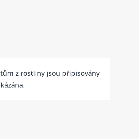
ktům z rostliny jsou připisovány
okázána.