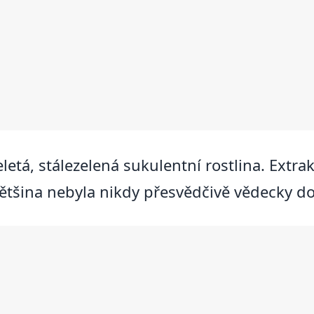
eletá, stálezelená sukulentní rostlina. Extra
 většina nebyla nikdy přesvědčivě vědecky d