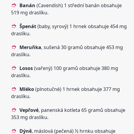
Banán
(Cavendish) 1 střední banán obsahuje
519 mg draslíku.
Špenát
(baby, syrový) 1 hrnek obsahuje 454 mg
draslíku.
Meruňka
, sušená 30 gramů obsahuje 453 mg
draslíku.
Losos
(vařený) 100 gramů obsahuje 380 mg
draslíku.
Mléko
(plnotučné) 1 hrnek obsahuje 377 mg
draslíku.
Vepřové
, panenská kotleta 65 gramů obsahuje
353 mg draslíku.
Dýně
, máslová (pečená) ½ hrnku obsahuje