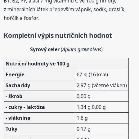
B1, B2, PP, a asi 7 mg vitamínu C ve 100 g hmoty;
z minerálních látek především vápník, sodík, draslík,
hořčík a fosfor.
Kompletní výpis nutričních hodnot
Syrový celer
(
Apium graveolens
)
Nutriční hodnoty ve 100 g
Energie
67 kJ (16 kcal)
Sacharidy
2,97 g (včetně vláken)
- škrob
0,00 g
- cukry - laktóza
1,34 g 0,00 g
- vláknina
1,6 g
Tuky
0,17 g