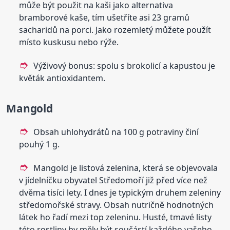
může být použit na kaši jako alternativa
bramborové kaše, tím ušetříte asi 23 gramů
sacharidů na porci. Jako rozemletý můžete použít
místo kuskusu nebo rýže.
Výživový bonus: spolu s brokolicí a kapustou je
květák antioxidantem.
Mangold
Obsah uhlohydrátů na 100 g potraviny činí
pouhý 1 g.
Mangold je listová zelenina, která se objevovala
v jídelníčku obyvatel Středomoří již před více než
dvěma tisíci lety. I dnes je typickým druhem zeleniny
středomořské stravy. Obsah nutričně hodnotných
látek ho řadí mezi top zeleninu. Husté, tmavé listy
této rostliny by měly být součástí každého vašeho