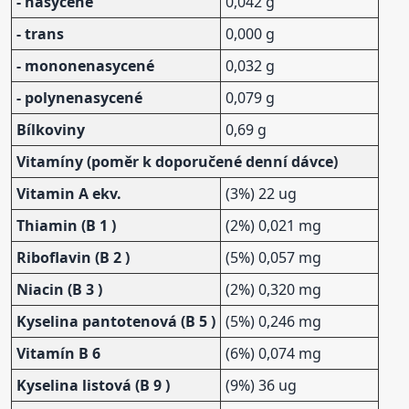
- nasycené
0,042 g
- trans
0,000 g
- mononenasycené
0,032 g
- polynenasycené
0,079 g
Bílkoviny
0,69 g
Vitamíny (poměr k doporučené denní dávce)
Vitamin A ekv.
(3%) 22 ug
Thiamin (B 1 )
(2%) 0,021 mg
Riboflavin (B 2 )
(5%) 0,057 mg
Niacin (B 3 )
(2%) 0,320 mg
Kyselina pantotenová (B 5 )
(5%) 0,246 mg
Vitamín B 6
(6%) 0,074 mg
Kyselina listová (B 9 )
(9%) 36 ug