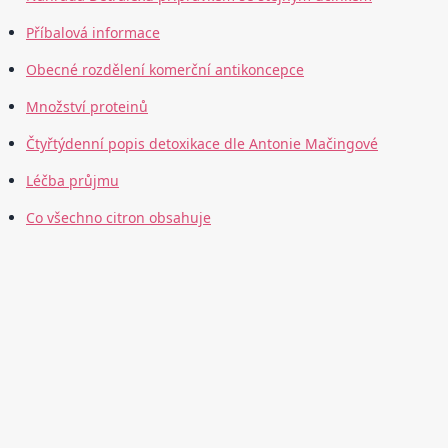
Příbalová informace
Obecné rozdělení komerční antikoncepce
Množství proteinů
Čtyřtýdenní popis detoxikace dle Antonie Mačingové
Léčba průjmu
Co všechno citron obsahuje