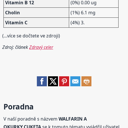
Vitamin B 12
(0%) 0.00 ug
Cholin
(1%) 6.1 mg
Vitamín C
(4%) 3.
(...více se dočtete ve zdroji)
Zdroj: článek
Zdravý celer
Poradna
V naší poradně s názvem
WALFARIN A
OKURKY,CUKETA
se k tomuto tématu vyjádřil uživatel