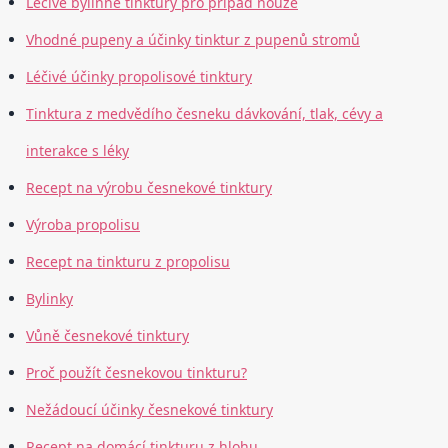
Léčivé bylinné tinktury pro případ nouze
Vhodné pupeny a účinky tinktur z pupenů stromů
Léčivé účinky propolisové tinktury
Tinktura z medvědího česneku dávkování, tlak, cévy a
interakce s léky
Recept na výrobu česnekové tinktury
Výroba propolisu
Recept na tinkturu z propolisu
Bylinky
Vůně česnekové tinktury
Proč použít česnekovou tinkturu?
Nežádoucí účinky česnekové tinktury
Recept na domácí tinkturu z hlohu