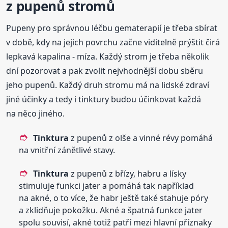
z pupenů stromů
Pupeny pro správnou léčbu gematerapií je třeba sbírat
v době, kdy na jejich povrchu začne viditelně prýštit čirá
lepkavá kapalina - míza. Každý strom je třeba několik
dní pozorovat a pak zvolit nejvhodnější dobu sběru
jeho pupenů. Každý druh stromu má na lidské zdraví
jiné účinky a tedy i tinktury budou účinkovat každá
na něco jiného.
Tinktura
z pupenů z olše a vinné révy pomáhá
na vnitřní zánětlivé stavy.
Tinktura
z pupenů z břízy, habru a lísky
stimuluje funkci jater a pomáhá tak například
na akné, o to více, že habr ještě také stahuje póry
a zklidňuje pokožku. Akné a špatná funkce jater
spolu souvisí, akné totiž patří mezi hlavní příznaky