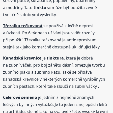
střevní potíže, škrábance, popáleniny, opařeniny
a modřiny. Tato
tinktura
může být použita zevně
i vnitřně s dobrými výsledky.
Třezalka tečkovaná
se používá k léčbě depresí
a úzkosti. Po 6 týdnech užívání jsou vidět rozdíly
při použití. Třezalka tečkovaná je antidepresivum,
stejně tak jako komerčně dostupné uklidňující léky.
Kanadská krevnice
je
tinktura
, která je dobrá
na zubní váček, pro boj zánětu dásní, omezuje tvorbu
zubního plaku a zubního kazu. Také se přidává
kanadská krevnice v některých komerčně vyráběných
zubních pastách, které také slouží na zubní váčky .
Celerové semeno
je jedním z nejméně známých
léčivých bylinných výtažků. Je to jeden z nejlepších léků
na artritidu, stejně jako na svalové křeče, vysoký krevní