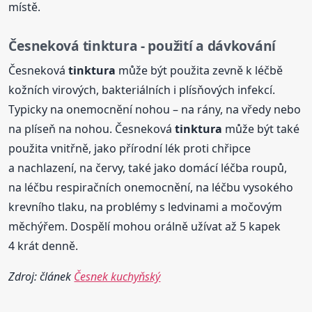
místě.
Česneková
tinktura
- použití a dávkování
Česneková
tinktura
může být použita zevně k léčbě
kožních virových, bakteriálních i plísňových infekcí.
Typicky na onemocnění nohou – na rány, na vředy nebo
na plíseň na nohou. Česneková
tinktura
může být také
použita vnitřně, jako přírodní lék proti chřipce
a nachlazení, na červy, také jako domácí léčba roupů,
na léčbu respiračních onemocnění, na léčbu vysokého
krevního tlaku, na problémy s ledvinami a močovým
měchýřem. Dospělí mohou orálně užívat až 5 kapek
4 krát denně.
Zdroj: článek
Česnek kuchyňský