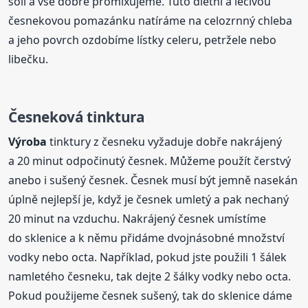
soli a vše dobře promixujeme. Tuto dietní a léčivou
česnekovou pomazánku natíráme na celozrnný chleba
a jeho povrch ozdobíme lístky celeru, petržele nebo
libečku.
Česneková
tinktura
Výroba
tinktury z česneku vyžaduje dobře nakrájený
a 20 minut odpočinutý česnek. Můžeme použít čerstvý
anebo i sušený česnek. Česnek musí být jemně nasekán
úplně nejlepší je, když je česnek umletý a pak nechaný
20 minut na vzduchu. Nakrájený česnek umístíme
do sklenice a k němu přidáme dvojnásobné množství
vodky nebo octa. Například, pokud jste použili 1 šálek
namletého česneku, tak dejte 2 šálky vodky nebo octa.
Pokud použijeme česnek sušený, tak do sklenice dáme