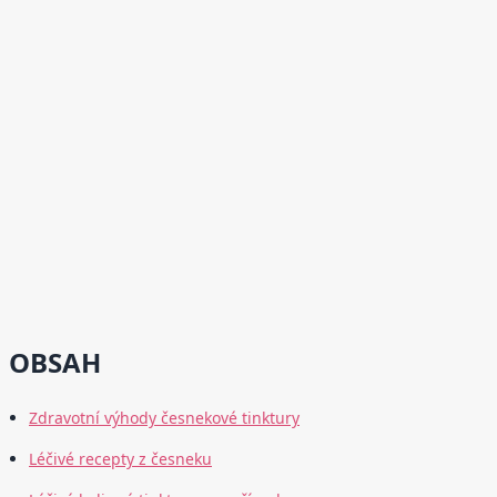
OBSAH
Zdravotní výhody česnekové tinktury
Léčivé recepty z česneku