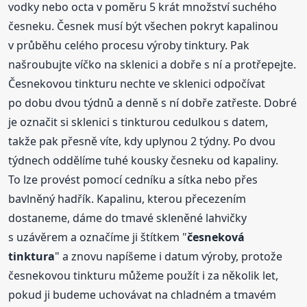
vodky nebo octa v poměru 5 krát množství suchého
česneku. Česnek musí být všechen pokryt kapalinou
v průběhu celého procesu výroby tinktury. Pak
našroubujte víčko na sklenici a dobře s ní a protřepejte.
Česnekovou tinkturu nechte ve sklenici odpočívat
po dobu dvou týdnů a denně s ní dobře zatřeste. Dobré
je označit si sklenici s tinkturou cedulkou s datem,
takže pak přesně víte, kdy uplynou 2 týdny. Po dvou
týdnech oddělíme tuhé kousky česneku od kapaliny.
To lze provést pomocí cedníku a sítka nebo přes
bavlněný hadřík. Kapalinu, kterou přecezením
dostaneme, dáme do tmavé skleněné lahvičky
s uzávěrem a označíme ji štítkem "
česneková
tinktura
" a znovu napíšeme i datum výroby, protože
česnekovou tinkturu můžeme použít i za několik let,
pokud ji budeme uchovávat na chladném a tmavém