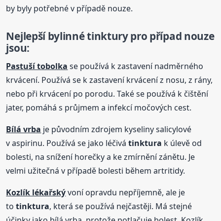
by byly potřebné v případě nouze.
Nejlepší bylinné tinktury pro případ nouze
jsou:
Pastuší tobolka
se používá k zastavení nadměrného
krvácení. Používá se k zastavení krvácení z nosu, z rány,
nebo při krvácení po porodu. Také se používá k čištění
jater, pomáhá s průjmem a infekcí močových cest.
Bílá vrba
je původním zdrojem kyseliny salicylové
v aspirinu. Používá se jako léčivá
tinktura
k úlevě od
bolesti, na snížení horečky a ke zmírnění zánětu. Je
velmi užitečná v případě bolesti během artritidy.
Kozlík lékařský
voní opravdu nepříjemně, ale je
to
tinktura
, která se používá nejčastěji. Má stejné
účinky jako bílá vrba, protože potlačuje bolest. Kozlík