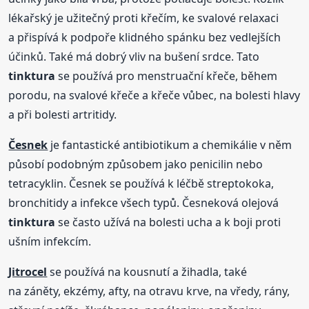
lékařský je užitečný proti křečím, ke svalové relaxaci
a přispívá k podpoře klidného spánku bez vedlejších
účinků. Také má dobrý vliv na bušení srdce. Tato
tinktura
se používá pro menstruační křeče, během
porodu, na svalové křeče a křeče vůbec, na bolesti hlavy
a při bolesti artritidy.
Česnek
je fantastické antibiotikum a chemikálie v něm
působí podobným způsobem jako penicilin nebo
tetracyklin. Česnek se používá k léčbě streptokoka,
bronchitidy a infekce všech typů. Česneková olejová
tinktura
se často užívá na bolesti ucha a k boji proti
ušním infekcím.
Jitrocel
se používá na kousnutí a žihadla, také
na záněty, ekzémy, afty, na otravu krve, na vředy, rány,