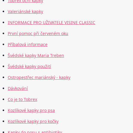
Tobrex oční kapky
Valeriánské kapky
INFORMACE PRO UŽIVATELE VISINE CLASSIC
První pomoc při červeném oku
Příbalová informace
Švédské kapky Maria Treben
Švédské kapky použití
Ostropestřec mariánský - kapky
Dávkování
Co je to Tobrex
Kozlíkové kapky pro psa
Kozlíkové kapky pro kočky
Kapky do nosu s antibiotiky