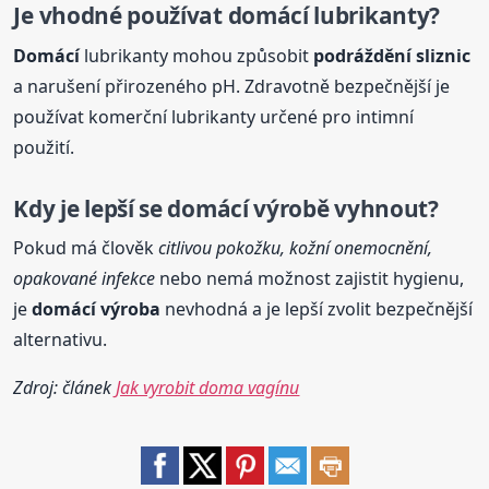
Je vhodné používat
domácí
lubrikanty?
Domácí
lubrikanty mohou způsobit
podráždění sliznic
a narušení přirozeného pH. Zdravotně bezpečnější je
používat komerční lubrikanty určené pro intimní
použití.
Kdy je lepší se
domácí
výrobě vyhnout?
Pokud má člověk
citlivou pokožku, kožní onemocnění,
opakované infekce
nebo nemá možnost zajistit hygienu,
je
domácí
výroba
nevhodná a je lepší zvolit bezpečnější
alternativu.
Zdroj: článek
Jak vyrobit doma vagínu