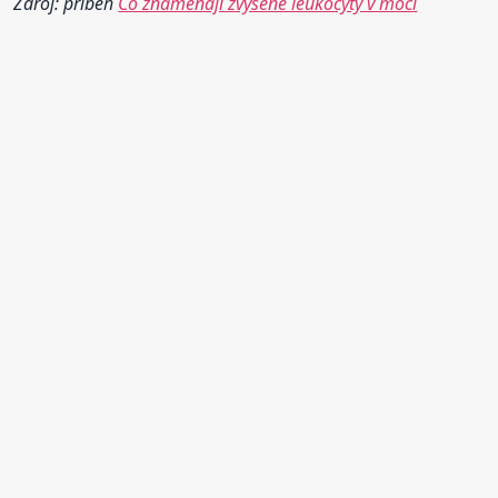
Zdroj: příběh
Co znamenají zvýšené leukocyty v moči