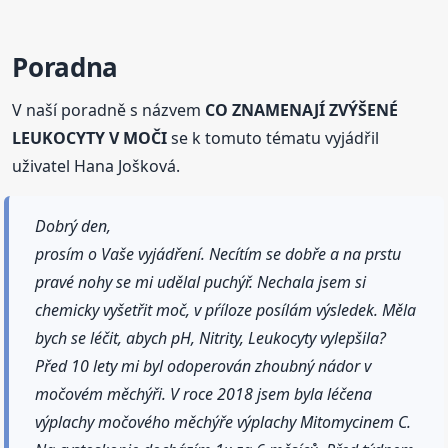
Poradna
V naší poradně s názvem
CO ZNAMENAJÍ ZVÝŠENÉ
LEUKOCYTY V MOČI
se k tomuto tématu vyjádřil
uživatel Hana Jošková.
Dobrý den,
prosím o Vaše vyjádření. Necítím se dobře a na prstu
pravé nohy se mi udělal puchýř. Nechala jsem si
chemicky vyšetřit moč, v pŕíloze posílám výsledek. Měla
bych se léčit, abych pH, Nitrity, Leukocyty vylepšila?
Před 10 lety mi byl odoperován zhoubný nádor v
močovém měchýři. V roce 2018 jsem byla léčena
výplachy močového měchýře výplachy Mitomycinem C.