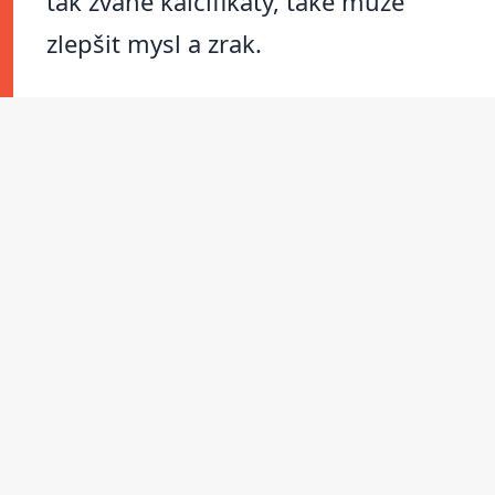
tak zvané kalcifikáty, také může
zlepšit mysl a zrak.