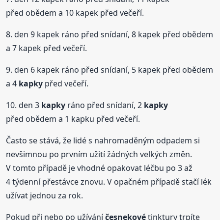
před obědem a 10 kapek před večeří.
8. den 9 kapek ráno před snídaní, 8 kapek před obědem
a 7 kapek před večeří.
9. den 6 kapek ráno před snídaní, 5 kapek před obědem
a 4
kapky
před večeří.
10. den 3
kapky
ráno před snídaní, 2
kapky
před obědem a 1 kapku před večeří.
Často se stává, že lidé s nahromaděným odpadem si
nevšimnou po prvním užití žádných velkých změn.
V tomto případě je vhodné opakovat léčbu po 3 až
4 týdenní přestávce znovu. V opačném případě stačí lék
užívat jednou za rok.
Pokud při nebo po užívání
česnekové
tinktury trpíte