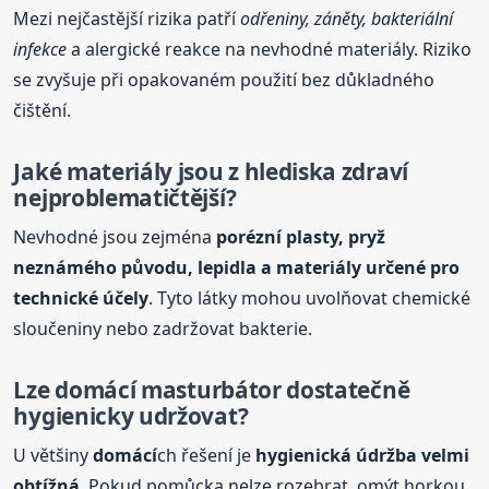
Mezi nejčastější rizika patří
odřeniny, záněty, bakteriální
infekce
a alergické reakce na nevhodné materiály. Riziko
se zvyšuje při opakovaném použití bez důkladného
čištění.
Jaké materiály jsou z hlediska zdraví
nejproblematičtější?
Nevhodné jsou zejména
porézní plasty, pryž
neznámého původu, lepidla a materiály určené pro
technické účely
. Tyto látky mohou uvolňovat chemické
sloučeniny nebo zadržovat bakterie.
Lze
domácí
masturbátor dostatečně
hygienicky udržovat?
U většiny
domácí
ch řešení je
hygienická údržba velmi
obtížná
. Pokud pomůcka nelze rozebrat, omýt horkou