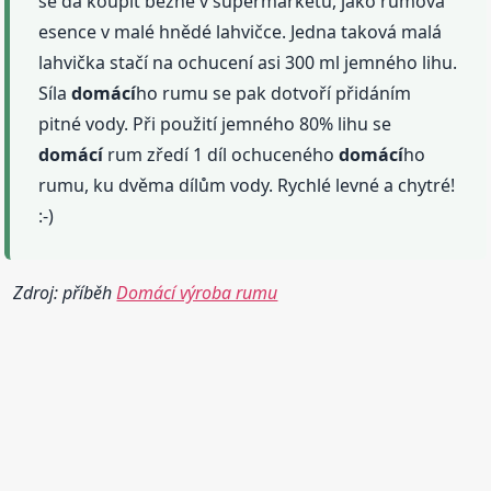
se dá koupit běžně v supermarketu, jako rumová
esence v malé hnědé lahvičce. Jedna taková malá
lahvička stačí na ochucení asi 300 ml jemného lihu.
Síla
domácí
ho rumu se pak dotvoří přidáním
pitné vody. Při použití jemného 80% lihu se
domácí
rum zředí 1 díl ochuceného
domácí
ho
rumu, ku dvěma dílům vody. Rychlé levné a chytré!
:-)
Zdroj: příběh
Domácí výroba rumu