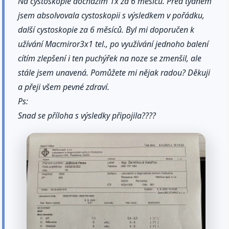
Na cystoskopie docházím 1x za 6 měsíců. Před týdnem
jsem absolvovala cystoskopii s výsledkem v pořádku,
další cystoskopie za 6 měsíců. Byl mi doporučen k
užívání Macmiror3x1 tel., po využívání jednoho balení
cítím zlepšení i ten puchýřek na noze se zmenšil, ale
stále jsem unavená. Pomůžete mi nějak radou? Děkuji
a přeji všem pevné zdraví.
Ps:
Snad se příloha s výsledky připojila????