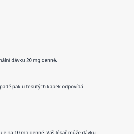
ximální dávku 20 mg denně.
ípadě pak u tekutých kapek odpovídá
uje na 10 mg denně. Váš lékař může dávku