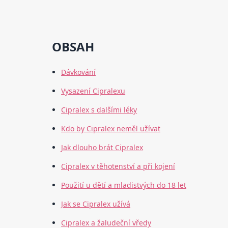
OBSAH
Dávkování
Vysazení Cipralexu
Cipralex s dalšími léky
Kdo by Cipralex neměl užívat
Jak dlouho brát Cipralex
Cipralex v těhotenství a při kojení
Použití u dětí a mladistvých do 18 let
Jak se Cipralex užívá
Cipralex a žaludeční vředy