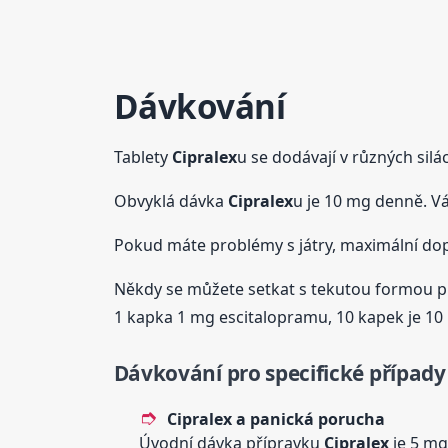
Dávkování
Tablety
Cipralex
u se dodávají v různých sil
Obvyklá dávka
Cipralex
u je 10 mg denně. Vá
Pokud máte problémy s játry, maximální do
Někdy se můžete setkat s tekutou formou př
1 kapka 1 mg escitalopramu, 10 kapek je 10
Dávkování pro specifické případy
Cipralex
a panická porucha
Úvodní dávka přípravku
Cipralex
je 5 mg