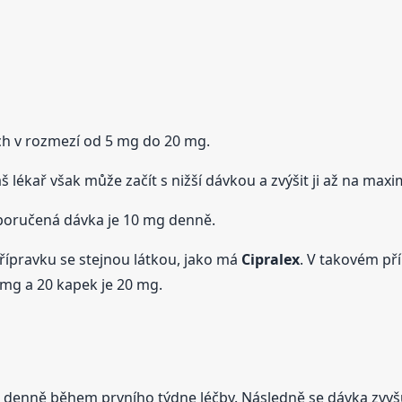
ách v rozmezí od 5 mg do 20 mg.
š lékař však může začít s nižší dávkou a zvýšit ji až na ma
poručená dávka je 10 mg denně.
ípravku se stejnou látkou, jako má
Cipralex
. V takovém př
 mg a 20 kapek je 20 mg.
 denně během prvního týdne léčby. Následně se dávka zvyš