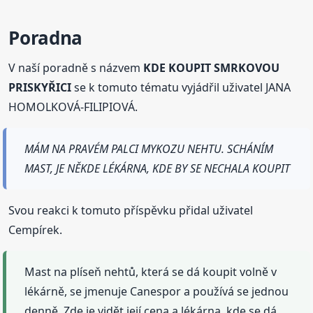
Poradna
V naší poradně s názvem
KDE KOUPIT SMRKOVOU
PRISKYŘICI
se k tomuto tématu vyjádřil uživatel JANA
HOMOLKOVÁ-FILIPIOVÁ.
MÁM NA PRAVÉM PALCI MYKOZU NEHTU. SCHÁNÍM
MAST, JE NĚKDE LÉKÁRNA, KDE BY SE NECHALA KOUPIT
Svou reakci k tomuto příspěvku přidal uživatel
Cempírek.
Mast na plíseň nehtů, která se dá koupit volně v
lékárně, se jmenuje Canespor a používá se jednou
denně. Zde je vidět její cena a lékárna, kde se dá