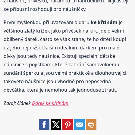
z náušnic, přívěsků, náramků či náhrdelníků. Nejčastěji
se příbuzní rozhodují pro náušničky.
První myšlenkou při uvažování o daru
ke křtinám
je
většinou zlatý křížek jako přívěsek na krk. Jde o velmi
oblíbený dárek, často se však stane, že ho dítěti koupí
už jeho nejbližší. Dalším ideálním dárkem pro malé
dívky jsou tedy náušnice. Existují speciální dětské
náušnice s pojistkami, které zabrání samovolnému
sundání šperku a jsou velmi praktické a dlouhotrvající,
takovéto náušnice jsou vhodné pro neposedná
děvčátka, která je nemohou tak jednoduše ztratit.
Zdroj: článek
Dárek ke křtinám