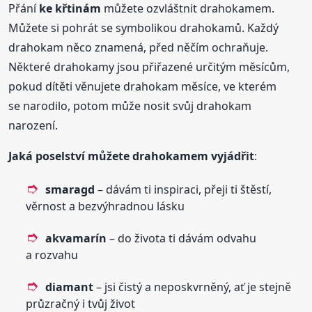
Přání
ke křtinám
můžete ozvláštnit drahokamem.
Můžete si pohrát se symbolikou drahokamů. Každý
drahokam něco znamená, před něčím ochraňuje.
Některé drahokamy jsou přiřazené určitým měsícům,
pokud dítěti věnujete drahokam měsíce, ve kterém
se narodilo, potom může nosit svůj drahokam
narození.
Jaká poselství můžete drahokamem vyjádřit
:
smaragd
– dávám ti inspiraci, přeji ti štěstí,
věrnost a bezvýhradnou lásku
akvamarín
– do života ti dávám odvahu
a rozvahu
diamant
– jsi čistý a neposkvrněný, ať je stejně
průzračný i tvůj život