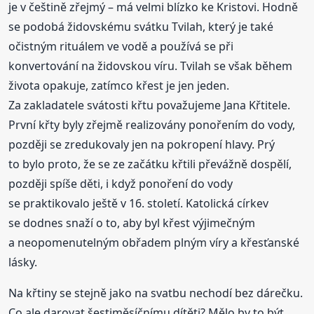
je v češtině zřejmý – má velmi blízko ke Kristovi. Hodně
se podobá židovskému svátku Tvilah, který je také
očistným rituálem ve vodě a používá se při
konvertování na židovskou víru. Tvilah se však během
života opakuje, zatímco křest je jen jeden.
Za zakladatele svátosti křtu považujeme Jana Křtitele.
První křty byly zřejmě realizovány ponořením do vody,
později se zredukovaly jen na pokropení hlavy. Prý
to bylo proto, že se ze začátku křtili převážně dospělí,
později spíše děti, i když ponoření do vody
se praktikovalo ještě v 16. století. Katolická církev
se dodnes snaží o to, aby byl křest výjimečným
a neopomenutelným obřadem plným víry a křesťanské
lásky.
Na křtiny se stejně jako na svatbu nechodí bez dárečku.
Co ale darovat šestiměsíčnímu dítěti? Mělo by to být