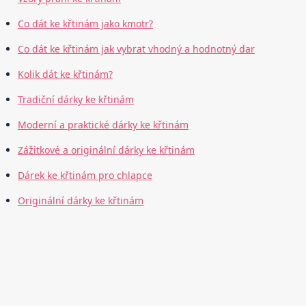
Co dát ke křtinám jako kmotr?
Co dát ke křtinám jak vybrat vhodný a hodnotný dar
Kolik dát ke křtinám?
Tradiční dárky ke křtinám
Moderní a praktické dárky ke křtinám
Zážitkové a originální dárky ke křtinám
Dárek ke křtinám pro chlapce
Originální dárky ke křtinám