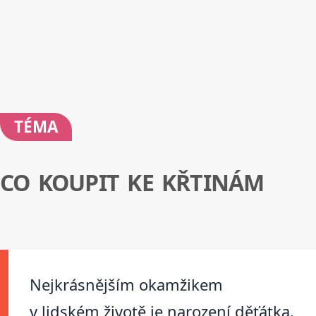
TÉMA
CO KOUPIT KE KŘTINÁM
Nejkrásnějším okamžikem
v lidském životě je narození děťátka.