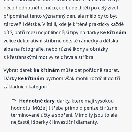
něco hodnotného, něco, co bude dítěti po celý život
připomínat tento významný den, ale mělo by to být
zároveň i dětské. V Itálii, kde je křtěné prakticky každé
dítě, patří mezi nejoblíbenější tipy na dárky
ke křtinám
velice dekorativní stříbrné dětské rámečky a dětská
alba na fotografie, nebo různé ikony a obrázky
s křesťanskými motivy ze dřeva a stříbra.
Vybrat dárek
ke křtinám
může dát pořádně zabrat.
Dárky
ke křtinám
bychom však mohli rozdělit do tří
základních kategorií:
Hodnotné dary
: dárky, které mají vysokou
hodnotu. Může jít třeba přímo o peníze či různé
termínované účty a spoření. Mimo ty jsou to ale
nejčastěji šperky či investiční diamanty.