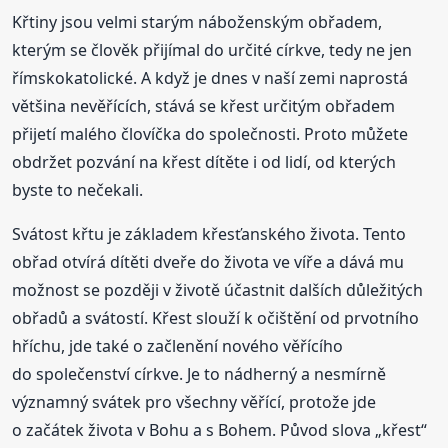
Křtiny jsou velmi starým náboženským obřadem,
kterým se člověk přijímal do určité církve, tedy ne jen
římskokatolické. A když je dnes v naší zemi naprostá
většina nevěřících, stává se křest určitým obřadem
přijetí malého človíčka do společnosti. Proto můžete
obdržet pozvání na křest dítěte i od lidí, od kterých
byste to nečekali.
Svátost křtu je základem křesťanského života. Tento
obřad otvírá dítěti dveře do života ve víře a dává mu
možnost se později v životě účastnit dalších důležitých
obřadů a svátostí. Křest slouží k očištění od prvotního
hříchu, jde také o začlenění nového věřícího
do společenství církve. Je to nádherný a nesmírně
významný svátek pro všechny věřící, protože jde
o začátek života v Bohu a s Bohem. Původ slova „křest“