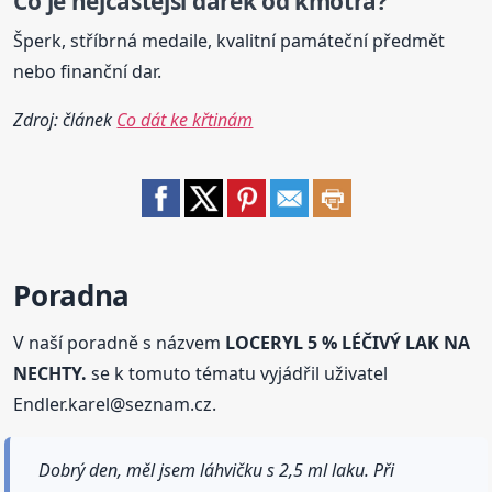
Co je nejčastější dárek od kmotra?
Šperk, stříbrná medaile, kvalitní památeční předmět
nebo finanční dar.
Zdroj: článek
Co dát ke křtinám
Poradna
V naší poradně s názvem
LOCERYL 5 % LÉČIVÝ LAK NA
NECHTY.
se k tomuto tématu vyjádřil uživatel
Endler.karel@seznam.cz.
Dobrý den, měl jsem láhvičku s 2,5 ml laku. Při