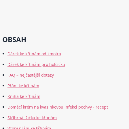
OBSAH
Dárek ke křtinám od kmotra
Dárek ke křtinám pro holčičku
FAQ – nejčastější dotazy
Přání ke křtinám
Kniha ke křtinám
Domácí krém na kvasinkovou infekci pochvy - recept
Stříbrná lžička ke křtinám
Vzory přání ke křtinám