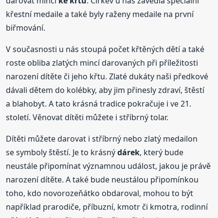
darovat minci
ke křtu
. Církev u nás zavedla speciální
křestní medaile a také byly raženy medaile na první
biřmování.
V současnosti u nás stoupá počet křtěných dětí a také
roste obliba zlatých mincí darovaných při příležitosti
narození dítěte či jeho křtu. Zlaté dukáty naši předkové
dávali dětem do kolébky, aby jim přinesly zdraví, štěstí
a blahobyt. A tato krásná tradice pokračuje i ve 21.
století. Věnovat dítěti můžete i stříbrný tolar.
Dítěti můžete darovat i stříbrný nebo zlatý medailon
se symboly štěstí. Je to krásný
dárek
, který bude
neustále připomínat významnou událost, jakou je právě
narození dítěte. A také bude neustálou připomínkou
toho, kdo novorozeňátko obdaroval, mohou to být
například prarodiče, příbuzní, kmotr či kmotra, rodinní