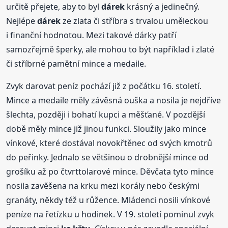
určitě přejete, aby to byl
dárek
krásný a jedinečný.
Nejlépe
dárek
ze zlata či stříbra s trvalou uměleckou
i finanční hodnotou. Mezi takové dárky patří
samozřejmě šperky, ale mohou to být například i zlaté
či stříbrné pamětní mince a medaile.
Zvyk darovat peníz pochází již z počátku 16. století.
Mince a medaile měly závěsná ouška a nosila je nejdříve
šlechta, později i bohatí kupci a měšťané. V pozdější
době měly mince již jinou funkci. Sloužily jako mince
vínkové, které dostával novokřtěnec od svých kmotrů
do peřinky. Jednalo se většinou o drobnější mince od
grošíku až po čtvrttolarové mince. Děvčata tyto mince
nosila zavěšena na krku mezi korály nebo českými
granáty, někdy též u růžence. Mládenci nosili vínkové
peníze na řetízku u hodinek. V 19. století pominul zvyk