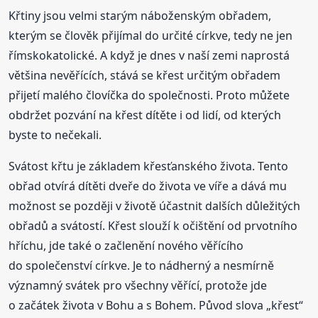
Křtiny jsou velmi starým náboženským obřadem,
kterým se člověk přijímal do určité církve, tedy ne jen
římskokatolické. A když je dnes v naší zemi naprostá
většina nevěřících, stává se křest určitým obřadem
přijetí malého človíčka do společnosti. Proto můžete
obdržet pozvání na křest dítěte i od lidí, od kterých
byste to nečekali.
Svátost křtu je základem křesťanského života. Tento
obřad otvírá dítěti dveře do života ve víře a dává mu
možnost se později v životě účastnit dalších důležitých
obřadů a svátostí. Křest slouží k očištění od prvotního
hříchu, jde také o začlenění nového věřícího
do společenství církve. Je to nádherný a nesmírně
významný svátek pro všechny věřící, protože jde
o začátek života v Bohu a s Bohem. Původ slova „křest“