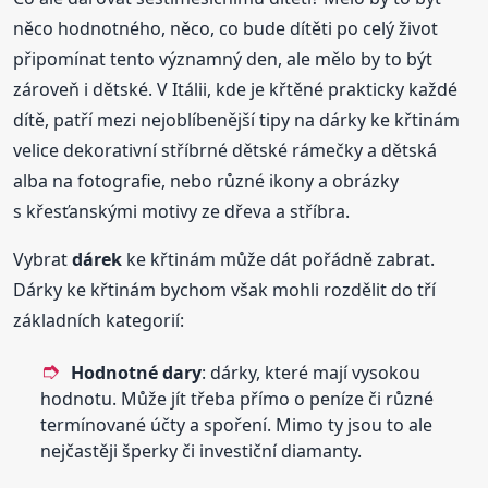
něco hodnotného, něco, co bude dítěti po celý život
připomínat tento významný den, ale mělo by to být
zároveň i dětské. V Itálii, kde je křtěné prakticky každé
dítě, patří mezi nejoblíbenější tipy na dárky ke křtinám
velice dekorativní stříbrné dětské rámečky a dětská
alba na fotografie, nebo různé ikony a obrázky
s křesťanskými motivy ze dřeva a stříbra.
Vybrat
dárek
ke křtinám může dát pořádně zabrat.
Dárky ke křtinám bychom však mohli rozdělit do tří
základních kategorií:
Hodnotné dary
: dárky, které mají vysokou
hodnotu. Může jít třeba přímo o peníze či různé
termínované účty a spoření. Mimo ty jsou to ale
nejčastěji šperky či investiční diamanty.