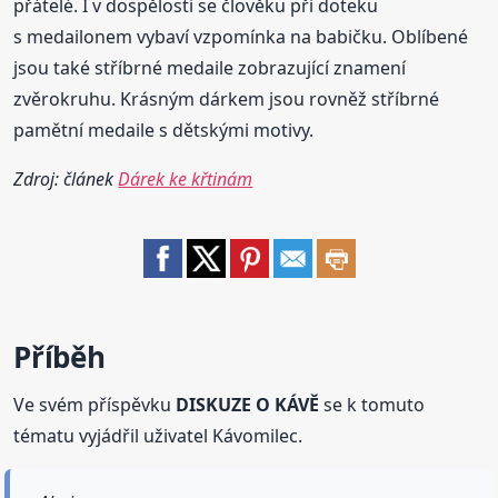
přátelé. I v dospělosti se člověku při doteku
s medailonem vybaví vzpomínka na babičku. Oblíbené
jsou také stříbrné medaile zobrazující znamení
zvěrokruhu. Krásným dárkem jsou rovněž stříbrné
pamětní medaile s dětskými motivy.
Zdroj: článek
Dárek ke křtinám
Příběh
Ve svém příspěvku
DISKUZE O KÁVĚ
se k tomuto
tématu vyjádřil uživatel Kávomilec.