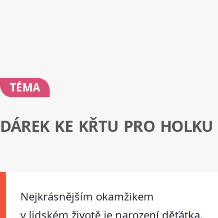
TÉMA
DÁREK KE KŘTU PRO HOLKU
Nejkrásnějším okamžikem
v lidském životě je narození děťátka.