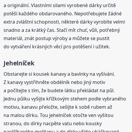
a originální. Vlastními silami vyrobené dárky určitě
potěší každého obdarovaného. Nepotřebujete žádné
extra zvláštní schopnosti, některé dárky vyrobíte velmi
snadno a za krátký čas. Stačí mít chuť, vůli, potřebný
materiál, znát postup výroby a můžete se pustit
do vytváření krásných věcí pro potěšení i užitek.
Jehelníček
Obstarejte si kousek kanavy a bavlnky na vyšívání.
Z kanavy vystřihněte obdélník nebo jiný motiv
a počítejte s tím, že budete látku překládat na půl.
Jednu půlku vyšijte křížkovým stehem podle vybraného
motivu, kanavu přeložte, sešijte k sobě rubem až
na malou dírku. Tou jehelníček otočte ven vyšitou
stranou, do dírky nacpěte vatu nebo kousky
nastříhaného molitanu a do dírky všijte uháčkované