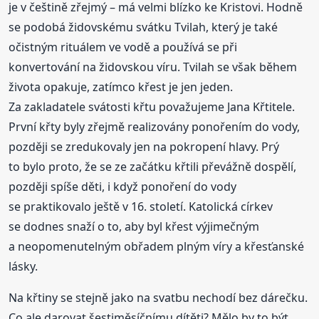
je v češtině zřejmý – má velmi blízko ke Kristovi. Hodně
se podobá židovskému svátku Tvilah, který je také
očistným rituálem ve vodě a používá se při
konvertování na židovskou víru. Tvilah se však během
života opakuje, zatímco křest je jen jeden.
Za zakladatele svátosti křtu považujeme Jana Křtitele.
První křty byly zřejmě realizovány ponořením do vody,
později se zredukovaly jen na pokropení hlavy. Prý
to bylo proto, že se ze začátku křtili převážně dospělí,
později spíše děti, i když ponoření do vody
se praktikovalo ještě v 16. století. Katolická církev
se dodnes snaží o to, aby byl křest výjimečným
a neopomenutelným obřadem plným víry a křesťanské
lásky.
Na křtiny se stejně jako na svatbu nechodí bez dárečku.
Co ale darovat šestiměsíčnímu dítěti? Mělo by to být