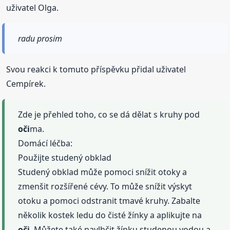
uživatel Olga.
radu prosim
Svou reakci k tomuto příspěvku přidal uživatel
Cempírek.
Zde je přehled toho, co se dá dělat s kruhy pod
oči
ma.
Domácí léčba:
Použijte studený obklad
Studený obklad může pomoci snížit otoky a
zmenšit rozšířené cévy. To může snížit výskyt
otoku a pomoci odstranit tmavé kruhy. Zabalte
několik kostek ledu do čisté žínky a aplikujte na
oči
. Můžete také navlhčit žínku studenou vodou a