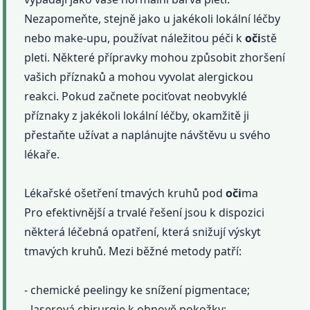
Nezapomeňte, stejně jako u jakékoli lokální léčby
nebo make-upu, používat náležitou péči k
oči
stě
pleti. Některé přípravky mohou způsobit zhoršení
vašich příznaků a mohou vyvolat alergickou
reakci. Pokud začnete pociťovat neobvyklé
příznaky z jakékoli lokální léčby, okamžitě ji
přestaňte užívat a naplánujte návštěvu u svého
lékaře.
Lékařské ošetření tmavých kruhů pod
oči
ma
Pro efektivnější a trvalé řešení jsou k dispozici
některá léčebná opatření, která snižují výskyt
tmavých kruhů. Mezi běžné metody patří:
- chemické peelingy ke snížení pigmentace;
- laserová chirurgie k obnově pokožky;