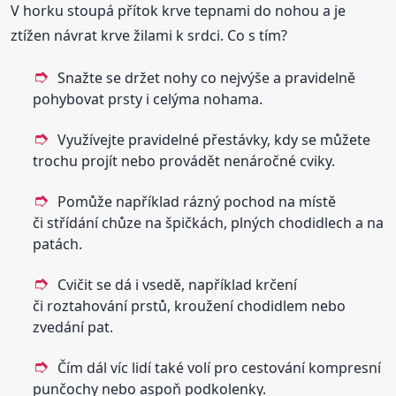
V horku stoupá přítok krve tepnami do nohou a je
ztížen návrat krve žilami k srdci. Co s tím?
Snažte se držet nohy co nejvýše a pravidelně
pohybovat prsty i celýma nohama.
Využívejte pravidelné přestávky, kdy se můžete
trochu projít nebo provádět nenáročné cviky.
Pomůže například rázný pochod na místě
či střídání chůze na špičkách, plných chodidlech a na
patách.
Cvičit se dá i vsedě, například krčení
či roztahování prstů, kroužení chodidlem nebo
zvedání pat.
Čím dál víc lidí také volí pro cestování kompresní
punčochy nebo aspoň podkolenky.