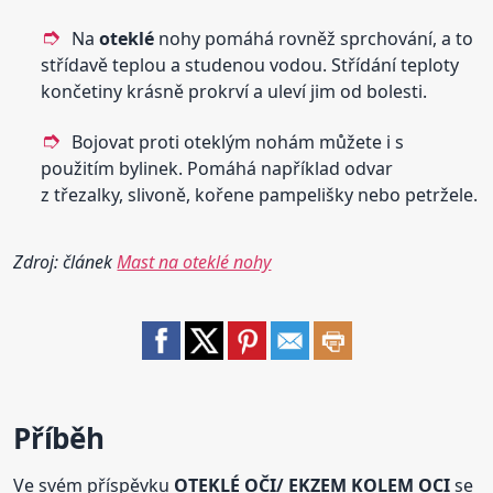
Na
oteklé
nohy pomáhá rovněž sprchování, a to
střídavě teplou a studenou vodou. Střídání teploty
končetiny krásně prokrví a uleví jim od bolesti.
Bojovat proti oteklým nohám můžete i s
použitím bylinek. Pomáhá například odvar
z třezalky, slivoně, kořene pampelišky nebo petržele.
Zdroj: článek
Mast na oteklé nohy
Příběh
Ve svém příspěvku
OTEKLÉ OČI/ EKZEM KOLEM OCI
se