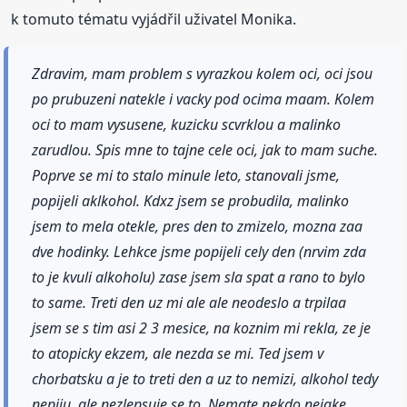
k tomuto tématu vyjádřil uživatel Monika.
Zdravim, mam problem s vyrazkou kolem oci, oci jsou
po prubuzeni natekle i vacky pod ocima maam. Kolem
oci to mam vysusene, kuzicku scvrklou a malinko
zarudlou. Spis mne to tajne cele oci, jak to mam suche.
Poprve se mi to stalo minule leto, stanovali jsme,
popijeli aklkohol. Kdxz jsem se probudila, malinko
jsem to mela otekle, pres den to zmizelo, mozna zaa
dve hodinky. Lehkce jsme popijeli cely den (nrvim zda
to je kvuli alkoholu) zase jsem sla spat a rano to bylo
to same. Treti den uz mi ale ale neodeslo a trpilaa
jsem se s tim asi 2 3 mesice, na koznim mi rekla, ze je
to atopicky ekzem, ale nezda se mi. Ted jsem v
chorbatsku a je to treti den a uz to nemizi, alkohol tedy
nepiju, ale nezlepsuje se to. Nemate nekdo nejake