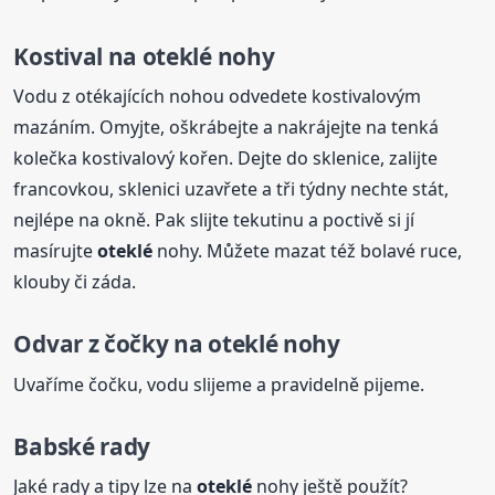
Kostival na
oteklé
nohy
Vodu z otékajících nohou odvedete kostivalovým
mazáním. Omyjte, oškrábejte a nakrájejte na tenká
kolečka kostivalový kořen. Dejte do sklenice, zalijte
francovkou, sklenici uzavřete a tři týdny nechte stát,
nejlépe na okně. Pak slijte tekutinu a poctivě si jí
masírujte
oteklé
nohy. Můžete mazat též bolavé ruce,
klouby či záda.
Odvar z čočky na
oteklé
nohy
Uvaříme čočku, vodu slijeme a pravidelně pijeme.
Babské rady
Jaké rady a tipy lze na
oteklé
nohy ještě použít?