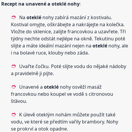
Recept na unavené a
oteklé
nohy
:
Na
oteklé
nohy zabírá mazání z kostivalu.
Kostival omyjte, oškrábejte a nakrájejte na kolečka.
Vložte do sklenice, zalijte francovkou a uzavřete. Tři
týdny nechte odstát nejlépe na okně. Tekutinu poté
slijte a máte ideální mazání nejen na
oteklé
nohy, ale
i na bolavé ruce, klouby nebo záda.
Uvařte čočku. Poté slijte vodu do nějaké nádoby
a pravidelně ji pijte.
Unavené a
oteklé
nohy osvěží masáž
francovkou nebo koupel ve vodě s citronovou
šťávou.
K úlevě oteklým nohám můžete použít také
vodu, ve které se předtím vařily brambory. Nohy
se prokrví a otok opadne.