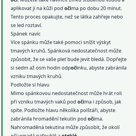
aplikovat ji na kůži pod
oči
ma po dobu 20 minut.
Tento proces opakujte, než se látka zahřeje nebo
se led roztaví.
Spánek navíc
Více spánku může také pomoci snížit výskyt
tmavých kruhů. Spánková nedostatečnost může
způsobit, že se vaše pleť bude jevit bledá. Dopřejte
si sedm až osm hodin odp
oči
nku, abyste zabránila
vzniku tmavých kruhů.
Podložte si hlavu
Mimo spánkovou nedostatečnost může hrát roli
při vzniku tmavých vaků pod
oči
ma i způsob, jak
spíte. Podložte hlavu několika polštáři, abyste
zabránila hromadění tekutin pod
oči
ma.
Nahromaděná tekutina může způsobit, že okolí
očí vypadá nafouklé a
oteklé
.