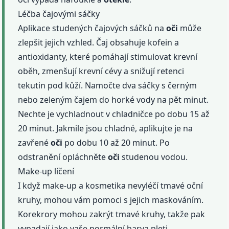
Léčba čajovými sáčky
Aplikace studených čajových sáčků na
oči
může
zlepšit jejich vzhled. Čaj obsahuje kofein a
antioxidanty, které pomáhají stimulovat krevní
oběh, zmenšují krevní cévy a snižují retenci
tekutin pod kůží. Namočte dva sáčky s černým
nebo zeleným čajem do horké vody na pět minut.
Nechte je vychladnout v chladničce po dobu 15 až
20 minut. Jakmile jsou chladné, aplikujte je na
zavřené
oči
po dobu 10 až 20 minut. Po
odstranění opláchněte
oči
studenou vodou.
Make-up líčení
I když make-up a kosmetika nevyléčí tmavé oční
kruhy, mohou vám pomoci s jejich maskováním.
Korekrory mohou zakrýt tmavé kruhy, takže pak
vypadají jako vaše normální barva pleti.