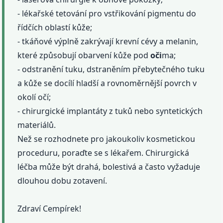
- lékařské tetování pro vstřikování pigmentu do
řídčích oblastí kůže;
- tkáňové výplně zakrývají krevní cévy a melanin,
které způsobují obarvení kůže pod
oči
ma;
- odstranění tuku, dstraněním přebytečného tuku
a kůže se docílí hladší a rovnoměrnější povrch v
okolí očí;
- chirurgické implantáty z tuků nebo syntetických
materiálů.
Než se rozhodnete pro jakoukoliv kosmetickou
proceduru, poraďte se s lékařem. Chirurgická
léčba může být drahá, bolestivá a často vyžaduje
dlouhou dobu zotavení.
Zdraví Cempírek!