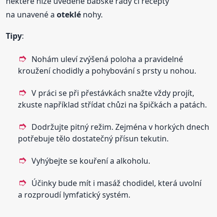
některé níže uvedené babské rady či recepty
na unavené a
oteklé
nohy.
Tipy
:
Nohám uleví zvýšená poloha a pravidelné
kroužení chodidly a pohybování s prsty u nohou.
V práci se při přestávkách snažte vždy projít,
zkuste například střídat chůzi na špičkách a patách.
Dodržujte pitný režim. Zejména v horkých dnech
potřebuje tělo dostatečný přísun tekutin.
Vyhýbejte se kouření a alkoholu.
Účinky bude mít i masáž chodidel, která uvolní
a rozproudí lymfatický systém.