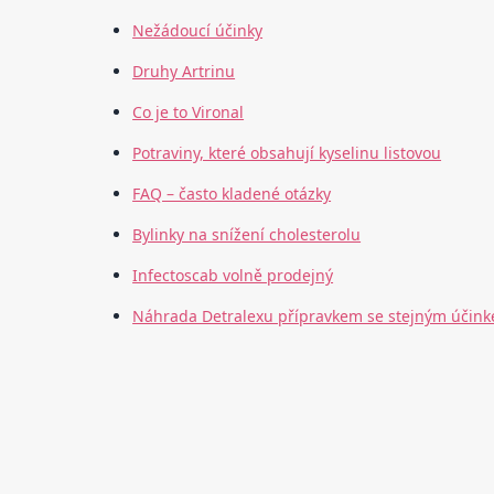
Nežádoucí účinky
Druhy Artrinu
Co je to Vironal
Potraviny, které obsahují kyselinu listovou
FAQ – často kladené otázky
Bylinky na snížení cholesterolu
Infectoscab volně prodejný
Náhrada Detralexu přípravkem se stejným účin