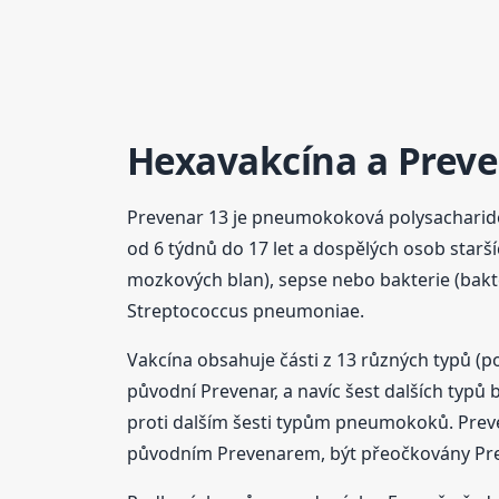
Hexavakcína
a Preve
Prevenar 13 je pneumokoková polysacharido
od 6 týdnů do 17 let a dospělých osob star
mozkových blan), sepse nebo bakterie (bakte
Streptococcus pneumoniae.
Vakcína obsahuje části z 13 různých typů (
původní Prevenar, a navíc šest dalších typ
proti dalším šesti typům pneumokoků. Preve
původním Prevenarem, být přeočkovány Pr