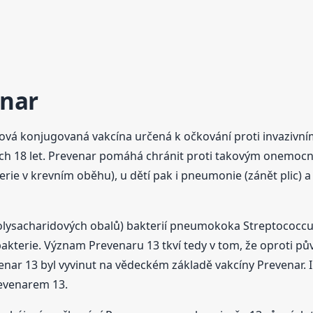
nar
vá konjugovaná vakcína určená k očkování proti invazivn
ších 18 let. Prevenar pomáhá chránit proti takovým onemocn
rie v krevním oběhu), u dětí pak i pneumonie (zánět plic) a
polysacharidových obalů) bakterií pneumokoka Streptococc
ů bakterie. Význam Prevenaru 13 tkví tedy v tom, že oproti
nar 13 byl vyvinut na vědeckém základě vakcíny Prevenar. I
evenarem 13.