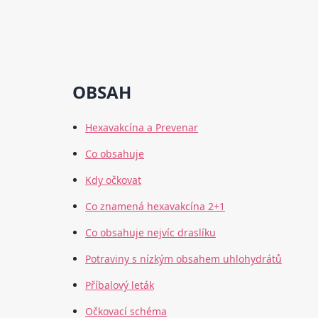
OBSAH
Hexavakcína a Prevenar
Co obsahuje
Kdy očkovat
Co znamená hexavakcína 2+1
Co obsahuje nejvíc draslíku
Potraviny s nízkým obsahem uhlohydrátů
Příbalový leták
Očkovací schéma