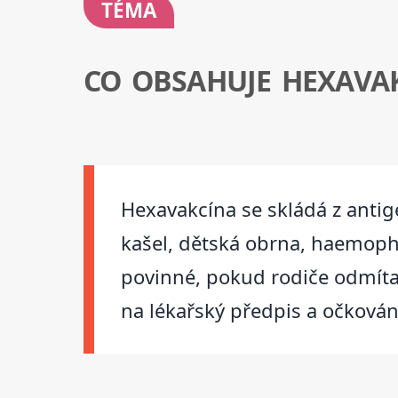
TÉMA
CO OBSAHUJE HEXAVA
Hexavakcína se skládá z antig
kašel, dětská obrna, haemophi
povinné, pokud rodiče odmítaj
na lékařský předpis a očkování