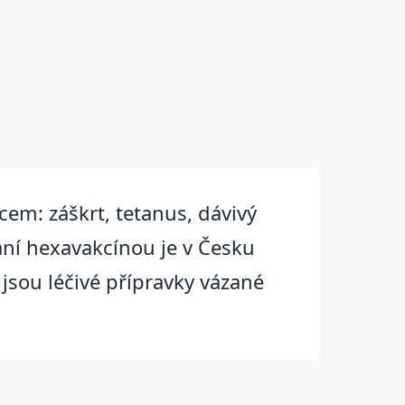
em: záškrt, tetanus, dávivý
ání hexavakcínou je v Česku
 jsou léčivé přípravky vázané