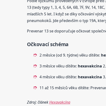
Podle výzkumů provedených v Evropě před z
13 (tedy typy 1, 3, 4, 5, 6A, 6B, 7F, 9V, 14,
mladších 5 let. I když se díky očkování výs
pneumokoků. Jde především o typ 19A, kter
Prevenar 13 se doporučuje očkovat společně
Očkovací schéma
2 měsíce (od 9. týdne) věku dítěte:
he
3 měsíce věku dítěte:
hexavakcína
2.
4 měsíce věku dítěte:
hexavakcína
3.
11 až 15 měsíců věku dítěte: Prevenar
Zdroj: článek
Hexavakcína