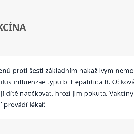
KCÍNA
enů proti šesti základním nakažlivým nemoc
lus influenzae typu b, hepatitida B. Očkov
í dítě naočkovat, hrozí jim pokuta. Vakcíny
 provádí lékař.