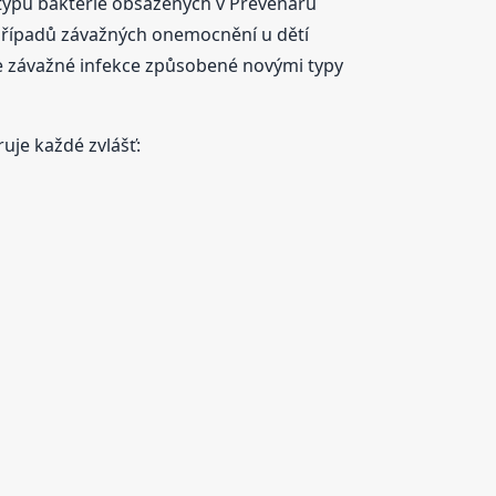
typů bakterie obsažených v Prevenaru
0 % případů závažných onemocnění u dětí
 se závažné infekce způsobené novými typy
uje každé zvlášť: