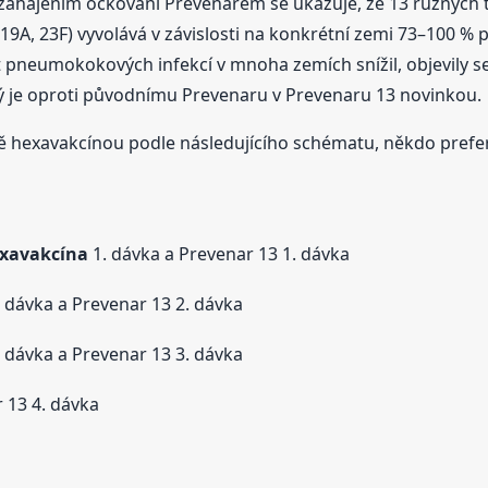
ahájením očkování Prevenarem se ukazuje, že 13 různých 
 18C, 19A, 23F) vyvolává v závislosti na konkrétní zemi 73–10
kyt pneumokokových infekcí v mnoha zemích snížil, objevily
ý je oproti původnímu Prevenaru v Prevenaru 13 novinkou.
 hexavakcínou podle následujícího schématu, někdo prefer
xavakcína
1. dávka a Prevenar 13 1. dávka
 dávka a Prevenar 13 2. dávka
 dávka a Prevenar 13 3. dávka
 13 4. dávka