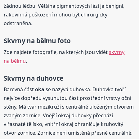
žádnou léčbu. Většina pigmentových lézí je benigní,
rakovinná poškození mohou být chirurgicky
odstraněna.
Skvrny na bělmu foto
Zde najdete fotografie, na kterých jsou vidět
skvrny
na bělmu
.
Skvrny na duhovce
Barevná část
oka
se nazývá duhovka. Duhovka tvoří
nejvíce dopředu vysunutou část prostřední vrstvy oční
stěny. Má tvar mezikruží s centrálně uloženým otvorem
zvaným zornice. Vnější okraj duhovky přechází
v řasnaté tělísko, vnitřní okraj ohraničuje kruhovitý
otvor zornice. Zornice není umístěná přesně centrálně,