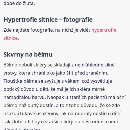
době do žluta.
Hypertrofie sítnice – fotografie
Zde najdete fotografie, na nichž je vidět
hypertrofie
sítnice
.
Skvrny na bělmu
Bělmo neboli skléry se skládají z neprůhledné silné
vrstvy, která chrání oko jako štít před zraněním.
Tloušťka bělma se zvyšuje s věkem, což vysvětluje
optický důvod u dětí, že má jejich skléra mírně
namodralou barvu. Naopak u starších pacientů má oční
bělmo nažloutlý odstín, a to z toho důvodu, že se zde
usazují tukové usazeniny. Jak namodralý odstín u dětí,
tak žluté odstíny u starších lidí jsou neškodné a není
důvod k obavám.