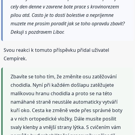
cely den denne v zavrene bote prace s krovinorezem
pilou atd. Casto je to dosti bolestive a neprijemne
muzete me prosim poradit jak se toho opravdu zbavit?
Dekuji s pozdravem Libor.
Svou reakci k tomuto příspěvku přidal uživatel
Cempírek.
Zbavíte se toho tím, že změníte osu zatěžování
chodidla. Nyní při každém došlapu zatěžujete
malíkovou hranu chodidla a proto se na této
namáhané straně neustále automaticky vytváří
kuří oko. Cesta ke změně vede přes správné boty
a v nich ortopedické vložky. Dále musíte posílit
svaly klenby a vnější strany lýtka. S cvičením vám