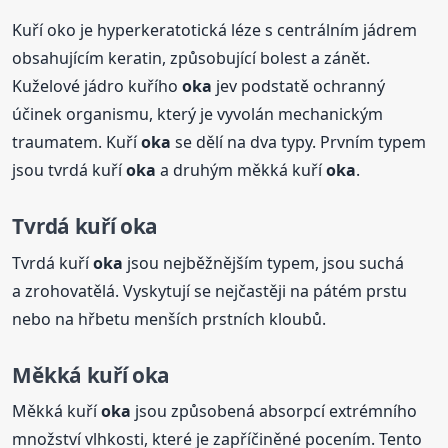
Kuří oko je hyperkeratotická léze s centrálním jádrem
obsahujícím keratin, způsobující bolest a zánět.
Kuželové jádro kuřího
oka
jev podstatě ochranný
účinek organismu, který je vyvolán mechanickým
traumatem. Kuří
oka
se dělí na dva typy. Prvním typem
jsou tvrdá kuří
oka
a druhým měkká kuří
oka
.
Tvrdá kuří
oka
Tvrdá kuří
oka
jsou nejběžnějším typem, jsou suchá
a zrohovatělá. Vyskytují se nejčastěji na pátém prstu
nebo na hřbetu menších prstních kloubů.
Měkká kuří
oka
Měkká kuří
oka
jsou způsobená absorpcí extrémního
množství vlhkosti, které je zapříčiněné pocením. Tento