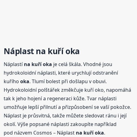
Náplast
na kuří
oka
Náplastí
na kuří
oka
je celá škála. Vhodné jsou
hydrokoloidní náplasti, které urychlují odstranění
kuřího
oka
. Tlumí bolest při došlapu v obuvi.
Hydrokoloidní polštářek změkčuje kuří oko, napomáhá
tak k jeho hojení a regeneraci kůže. Tvar náplasti
umožňuje lepší přilnutí a přizpůsobení se vaší pokožce.
Náplast je průsvitná, takže můžete sledovat ránu i její
okolí. Výše popsané náplasti zakoupíte například
pod názvem Cosmos – Náplast
na kuří
oka
.