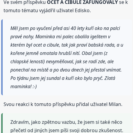
Ve svém příspěvku
OCET A CIBULE ZAFUNGOVALY
se k
tomuto tématu vyjádřil uživatel Edisko.
Měl jsem po vyučení před asi 40 lety kuří oko na palci
pravé nohy. Maminka mi palec obalila igelitem v
kterém byl ocet a cibule, tak jak praví babská rada, a u
kořene jemně omotala hrubší nití. Obal jsem (z
chlapské lenosti) nevyměňoval, jak se radí zde, ale
ponechal na místě a po dvou dnech jej přestal vnímat.
Po týdnu jsem jej sundal a kuří oko bylo pryč. Zlatá
maminka! :-)
Svou reakci k tomuto příspěvku přidal uživatel Milan.
Zdravím, jako zpětnou vazbu, že jsem si také něco
přečetl od jiných jsem píši svoji dobrou zkušenost.