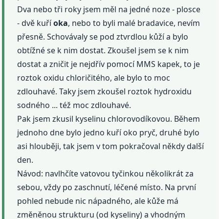
Dva nebo tři roky jsem měl na jedné noze - plosce
- dvě kuří
oka
, nebo to byli malé bradavice, nevím
přesně. Schovávaly se pod ztvrdlou kůží a bylo
obtížné se k nim dostat. Zkoušel jsem se k nim
dostat a zničit je nejdřív pomocí MMS kapek, to je
roztok oxidu chloričitého, ale bylo to moc
zdlouhavé. Taky jsem zkoušel roztok hydroxidu
sodného ... též moc zdlouhavé.
Pak jsem zkusil kyselinu chlorovodíkovou. Během
jednoho dne bylo jedno kuří oko pryč, druhé bylo
asi hlouběji, tak jsem v tom pokračoval někdy další
den.
Návod: navlhčíte vatovou tyčinkou několikrát za
sebou, vždy po zaschnutí, léčené místo. Na první
pohled nebude nic nápadného, ale kůže má
změněnou strukturu (od kyseliny) a vhodným