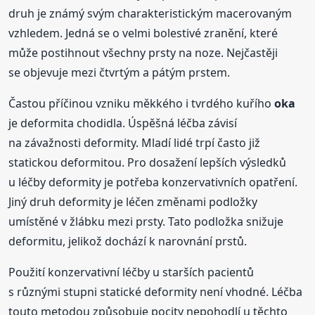
druh je známý svým charakteristickým macerovaným
vzhledem. Jedná se o velmi bolestivé zranění, které
může postihnout všechny prsty na noze. Nejčastěji
se objevuje mezi čtvrtým a pátým prstem.
Častou příčinou vzniku měkkého i tvrdého kuřího
oka
je deformita chodidla. Úspěšná léčba závisí
na závažnosti deformity. Mladí lidé trpí často již
statickou deformitou. Pro dosažení lepších výsledků
u léčby deformity je potřeba konzervativních opatření.
Jiný druh deformity je léčen změnami podložky
umístěné v žlábku mezi prsty. Tato podložka snižuje
deformitu, jelikož dochází k narovnání prstů.
Použití konzervativní léčby u starších pacientů
s různými stupni statické deformity není vhodné. Léčba
touto metodou způsobuje pocity nepohodlí u těchto