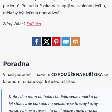
pacientů. Pokud kuří
oka
nereagují na zvolenou léčbu,
měla by být léčena operativně.
Zdroj: článek
Kuří oka
Poradna
V naší poradně s názvem
CO POMŮŽE NA KUŘÍ OKA
se
k tomuto tématu vyjádřil uživatel Libor.
Dobry den mam na boku chodidla vedle malicku par
let stale tvrde kuri oko na pedikure se to vzdy kazdy
mesic vyrizne a zase se to opet ukaze znovu pracuji