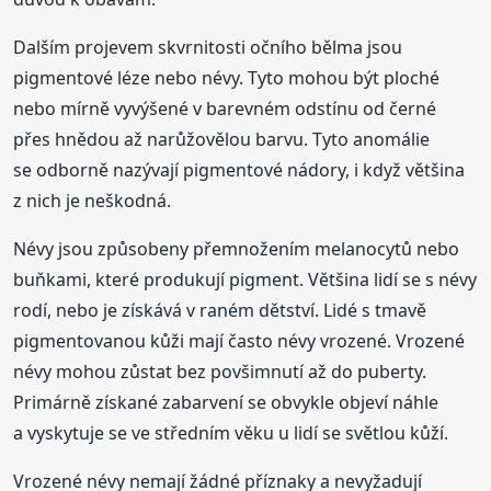
Dalším projevem skvrnitosti očního bělma jsou
pigmentové léze nebo névy. Tyto mohou být ploché
nebo mírně vyvýšené v barevném odstínu od černé
přes hnědou až narůžovělou barvu. Tyto anomálie
se odborně nazývají pigmentové nádory, i když většina
z nich je neškodná.
Névy jsou způsobeny přemnožením melanocytů nebo
buňkami, které produkují pigment. Většina lidí se s névy
rodí, nebo je získává v raném dětství. Lidé s tmavě
pigmentovanou kůži mají často névy vrozené. Vrozené
névy mohou zůstat bez povšimnutí až do puberty.
Primárně získané zabarvení se obvykle objeví náhle
a vyskytuje se ve středním věku u lidí se světlou kůží.
Vrozené névy nemají žádné příznaky a nevyžadují