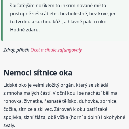
špičatějším nožíkem to inkriminované místo
postupně seškrábete - bezbolestně, bez krve, jen
tu tvrdou a suchou kůži, a hlavně pak to oko.
Hodně zdaru.
Zdroj: příběh
Ocet a cibule zafungovaly
Nemoci sítnice
oka
Lidské oko je velmi složitý orgán, který se skládá
z mnoha malých částí. V oční kouli se nachází bělima,
rohovka, živnatka, řasnaté tělísko, duhovka, zornice,
čočka, sítnice a sklivec. Zároveň k oku patří také
spojivka, slzní žláza, obě víčka (horní a dolní) i okohybné
svaly.