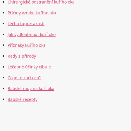
Chirurgické odstranění kuřího oka
Příčiny vzniku kuřího oka
Léčba tupozrakosti
Jak vydloubnout kuří oko
Příznaky kuřího oka
Rady z přírody
Léčebné účinky cibule
Co je to kuří oko?
Babské rady na kuří oka
Babské recepty