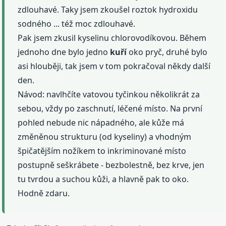
zdlouhavé. Taky jsem zkoušel roztok hydroxidu
sodného ... též moc zdlouhavé.
Pak jsem zkusil kyselinu chlorovodíkovou. Během
jednoho dne bylo jedno
kuří
oko pryč, druhé bylo
asi hlouběji, tak jsem v tom pokračoval někdy další
den.
Návod: navlhčíte vatovou tyčinkou několikrát za
sebou, vždy po zaschnutí, léčené místo. Na první
pohled nebude nic nápadného, ale kůže má
změněnou strukturu (od kyseliny) a vhodným
špičatějším nožíkem to inkriminované místo
postupně seškrábete - bezbolestně, bez krve, jen
tu tvrdou a suchou kůži, a hlavně pak to oko.
Hodně zdaru.