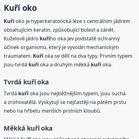
Kuří
oko
Kuří
oko je hyperkeratotická léze s centrálním jádrem
obsahujícím keratin, způsobující bolest a zánět.
Kuželové jádro
kuří
ho oka jev podstatě ochranný
účinek organismu, který je vyvolán mechanickým
traumatem.
Kuří
oka se dělí na dva typy. Prvním typem
jsou tvrdá
kuří
oka a druhým měkká
kuří
oka.
Tvrdá
kuří
oka
Tvrdá
kuří
oka jsou nejběžnějším typem, jsou suchá
a zrohovatělá. Vyskytují se nejčastěji na pátém prstu
nebo na hřbetu menších prstních kloubů.
Měkká
kuří
oka