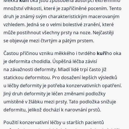
Měkká
kuří
oka jsou způsobená absorpcí extrémního
množství vlhkosti, které je zapříčiněné pocením. Tento
druh je známý svým charakteristickým macerovaným
vzhledem. Jedná se o velmi bolestivé zranění, které
může postihnout všechny prsty na noze. Nejčastěji
se objevuje mezi čtvrtým a pátým prstem.
Častou příčinou vzniku měkkého i tvrdého
kuří
ho oka
je deformita chodidla. Úspěšná léčba závisí
na závažnosti deformity. Mladí lidé trpí často již
statickou deformitou. Pro dosažení lepších výsledků
u léčby deformity je potřeba konzervativních opatření.
Jiný druh deformity je léčen změnami podložky
umístěné v žlábku mezi prsty. Tato podložka snižuje
deformitu, jelikož dochází k narovnání prstů.
Použití konzervativní léčby u starších pacientů