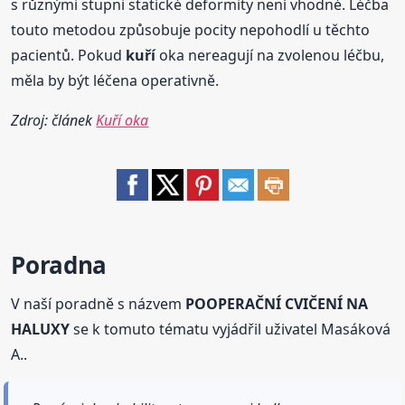
s různými stupni statické deformity není vhodné. Léčba
touto metodou způsobuje pocity nepohodlí u těchto
pacientů. Pokud
kuří
oka nereagují na zvolenou léčbu,
měla by být léčena operativně.
Zdroj: článek
Kuří oka
Poradna
V naší poradně s názvem
POOPERAČNÍ CVIČENÍ NA
HALUXY
se k tomuto tématu vyjádřil uživatel Masáková
A..