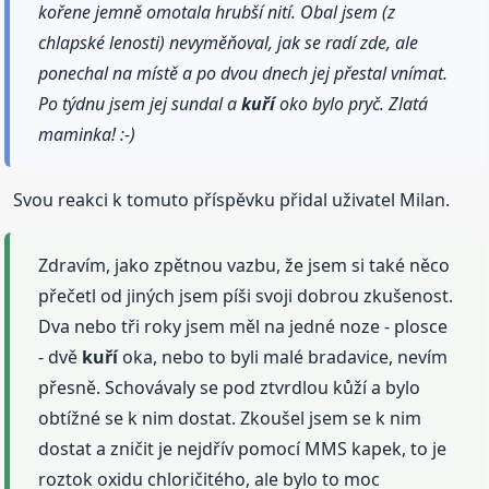
kořene jemně omotala hrubší nití. Obal jsem (z
chlapské lenosti) nevyměňoval, jak se radí zde, ale
ponechal na místě a po dvou dnech jej přestal vnímat.
Po týdnu jsem jej sundal a
kuří
oko bylo pryč. Zlatá
maminka! :-)
Svou reakci k tomuto příspěvku přidal uživatel Milan.
Zdravím, jako zpětnou vazbu, že jsem si také něco
přečetl od jiných jsem píši svoji dobrou zkušenost.
Dva nebo tři roky jsem měl na jedné noze - plosce
- dvě
kuří
oka, nebo to byli malé bradavice, nevím
přesně. Schovávaly se pod ztvrdlou kůží a bylo
obtížné se k nim dostat. Zkoušel jsem se k nim
dostat a zničit je nejdřív pomocí MMS kapek, to je
roztok oxidu chloričitého, ale bylo to moc