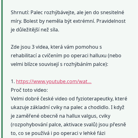
Shrnutí: Palec rozhýbávejte, ale jen do snesitelné
míry. Bolest by neměla být extrémní. Pravidelnost
je důležitější než síla.
Zde jsou 3 videa, která vám pomohou s
rehabilitací a cvičením po operaci halluxu (nebo
velmi blízce souvisejí s rozhýbáním palce):
1.
https://www.youtube.com/wat…
Proč toto video:
Velmi dobré české video od fyzioterapeutky, které
ukazuje základní cviky na palec a chodidlo. I když
je zaměřené obecně na hallux valgus, cviky
(rozpohybování palce, aktivace svalů) jsou přesně
to, co se používá i po operaci v lehké fázi