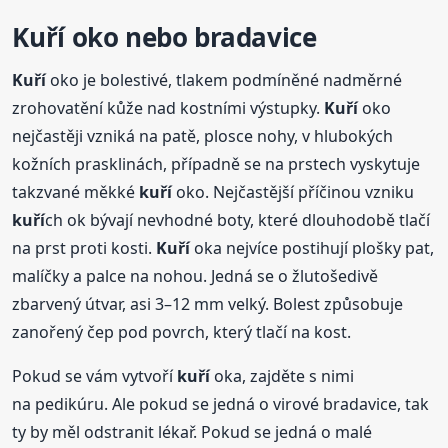
Kuří
oko nebo bradavice
Kuří
oko je bolestivé, tlakem podmíněné nadměrné
zrohovatění kůže nad kostními výstupky.
Kuří
oko
nejčastěji vzniká na patě, plosce nohy, v hlubokých
kožních prasklinách, případně se na prstech vyskytuje
takzvané měkké
kuří
oko. Nejčastější příčinou vzniku
kuří
ch ok bývají nevhodné boty, které dlouhodobě tlačí
na prst proti kosti.
Kuří
oka nejvíce postihují plošky pat,
malíčky a palce na nohou. Jedná se o žlutošedivě
zbarvený útvar, asi 3–12 mm velký. Bolest způsobuje
zanořený čep pod povrch, který tlačí na kost.
Pokud se vám vytvoří
kuří
oka, zajděte s nimi
na pedikúru. Ale pokud se jedná o virové bradavice, tak
ty by měl odstranit lékař. Pokud se jedná o malé