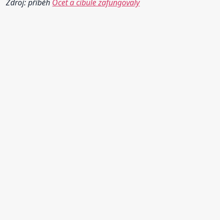
Zdroj: příběh
Ocet a cibule zafungovaly