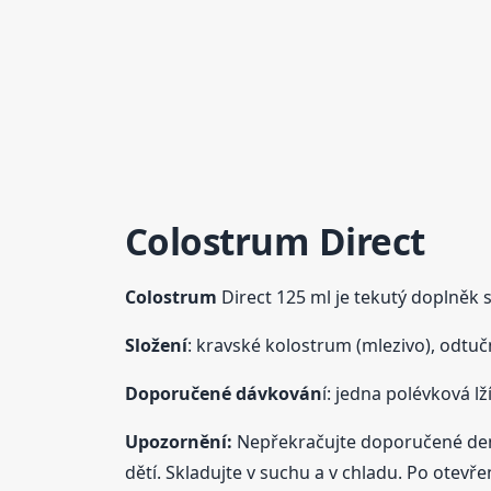
Colostrum
Direct
Colostrum
Direct 125 ml je tekutý doplněk 
Složení
: kravské kolostrum (mlezivo), odtu
Doporučené dávkován
í: jedna polévková l
Upozornění:
Nepřekračujte doporučené denn
dětí. Skladujte v suchu a v chladu. Po otevř