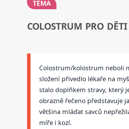
TÉMA
COLOSTRUM PRO DĚTI
Colostrum/kolostrum neboli m
složení přivedlo lékaře na my
stalo doplňkem stravy, který j
obrazně řečeno představuje jak
většina mláďat savců nepřežil
míře i kozí.