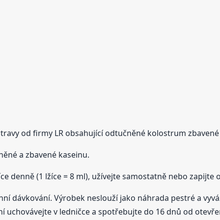
stravy od firmy LR obsahující odtučněné kolostrum zbavené
čněné a zbavené kaseinu.
žíce denně (1 lžíce = 8 ml), užívejte samostatně nebo zapijte
í dávkování. Výrobek neslouží jako náhrada pestré a vyv
ení uchovávejte v ledničce a spotřebujte do 16 dnů od otevře