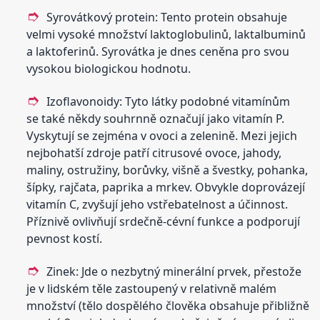
Syrovátkový protein: Tento protein obsahuje
velmi vysoké množství laktoglobulinů, laktalbuminů
a laktoferinů. Syrovátka je dnes ceněna pro svou
vysokou biologickou hodnotu.
Izoflavonoidy: Tyto látky podobné vitamínům
se také někdy souhrnně označují jako vitamín P.
Vyskytují se zejména v ovoci a zelenině. Mezi jejich
nejbohatší zdroje patří citrusové ovoce, jahody,
maliny, ostružiny, borůvky, višně a švestky, pohanka,
šípky, rajčata, paprika a mrkev. Obvykle doprovázejí
vitamín C, zvyšují jeho vstřebatelnost a účinnost.
Příznivě ovlivňují srdečně-cévní funkce a podporují
pevnost kostí.
Zinek: Jde o nezbytný minerální prvek, přestože
je v lidském těle zastoupený v relativně malém
množství (tělo dospělého člověka obsahuje přibližně