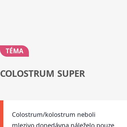
TÉMA
COLOSTRUM SUPER
Colostrum/kolostrum neboli
mlezivo donedávna náleželo pouze