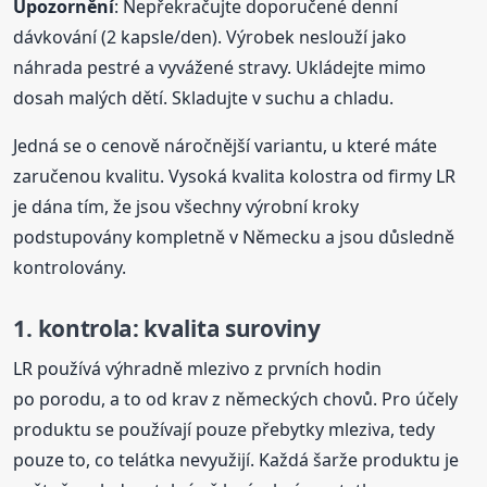
Upozornění
: Nepřekračujte doporučené denní
dávkování (2 kapsle/den). Výrobek neslouží jako
náhrada pestré a vyvážené stravy. Ukládejte mimo
dosah malých dětí. Skladujte v suchu a chladu.
Jedná se o cenově náročnější variantu, u které máte
zaručenou kvalitu. Vysoká kvalita kolostra od firmy LR
je dána tím, že jsou všechny výrobní kroky
podstupovány kompletně v Německu a jsou důsledně
kontrolovány.
1. kontrola: kvalita suroviny
LR používá výhradně mlezivo z prvních hodin
po porodu, a to od krav z německých chovů. Pro účely
produktu se používají pouze přebytky mleziva, tedy
pouze to, co telátka nevyužijí. Každá šarže produktu je