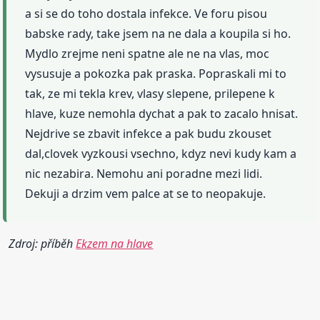
a si se do toho dostala infekce. Ve foru pisou
babske rady, take jsem na ne dala a koupila si ho.
Mydlo zrejme neni spatne ale ne na vlas, moc
vysusuje a pokozka pak praska. Popraskali mi to
tak, ze mi tekla krev, vlasy slepene, prilepene k
hlave, kuze nemohla dychat a pak to zacalo hnisat.
Nejdrive se zbavit infekce a pak budu zkouset
dal,clovek vyzkousi vsechno, kdyz nevi kudy kam a
nic nezabira. Nemohu ani poradne mezi lidi.
Dekuji a drzim vem palce at se to neopakuje.
Zdroj: příběh
Ekzem na hlave