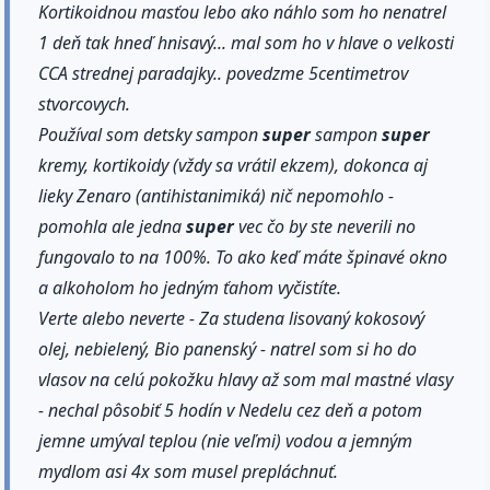
Kortikoidnou masťou lebo ako náhlo som ho nenatrel
1 deň tak hneď hnisavý... mal som ho v hlave o velkosti
CCA strednej paradajky.. povedzme 5centimetrov
stvorcovych.
Používal som detsky sampon
super
sampon
super
kremy, kortikoidy (vždy sa vrátil ekzem), dokonca aj
lieky Zenaro (antihistanimiká) nič nepomohlo -
pomohla ale jedna
super
vec čo by ste neverili no
fungovalo to na 100%. To ako keď máte špinavé okno
a alkoholom ho jedným ťahom vyčistíte.
Verte alebo neverte - Za studena lisovaný kokosový
olej, nebielený, Bio panenský - natrel som si ho do
vlasov na celú pokožku hlavy až som mal mastné vlasy
- nechal pôsobiť 5 hodín v Nedelu cez deň a potom
jemne umýval teplou (nie veľmi) vodou a jemným
mydlom asi 4x som musel prepláchnuť.