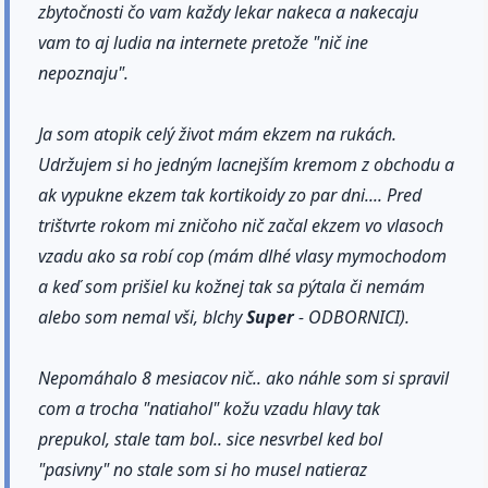
zbytočnosti čo vam každy lekar nakeca a nakecaju
vam to aj ludia na internete pretože "nič ine
nepoznaju".
Ja som atopik celý život mám ekzem na rukách.
Udržujem si ho jedným lacnejším kremom z obchodu a
ak vypukne ekzem tak kortikoidy zo par dni.... Pred
trištvrte rokom mi zničoho nič začal ekzem vo vlasoch
vzadu ako sa robí cop (mám dlhé vlasy mymochodom
a keď som prišiel ku kožnej tak sa pýtala či nemám
alebo som nemal vši, blchy
Super
- ODBORNICI).
Nepomáhalo 8 mesiacov nič.. ako náhle som si spravil
com a trocha "natiahol" kožu vzadu hlavy tak
prepukol, stale tam bol.. sice nesvrbel ked bol
"pasivny" no stale som si ho musel natieraz