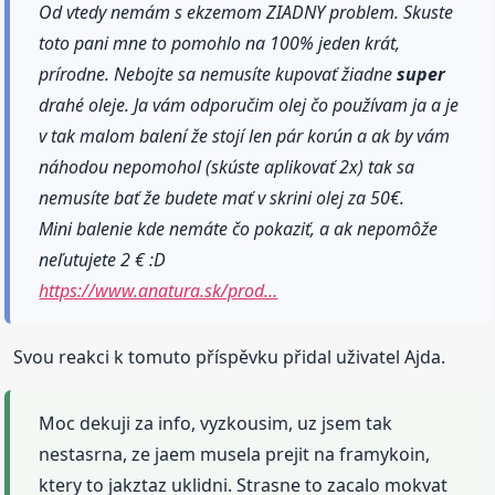
Od vtedy nemám s ekzemom ZIADNY problem. Skuste
toto pani mne to pomohlo na 100% jeden krát,
prírodne. Nebojte sa nemusíte kupovať žiadne
super
drahé oleje. Ja vám odporučim olej čo používam ja a je
v tak malom balení že stojí len pár korún a ak by vám
náhodou nepomohol (skúste aplikovať 2x) tak sa
nemusíte bať že budete mať v skrini olej za 50€.
Mini balenie kde nemáte čo pokaziť, a ak nepomôže
neľutujete 2 € :D
https://www.anatura.sk/prod…
Svou reakci k tomuto příspěvku přidal uživatel Ajda.
Moc dekuji za info, vyzkousim, uz jsem tak
nestasrna, ze jaem musela prejit na framykoin,
ktery to jakztaz uklidni. Strasne to zacalo mokvat