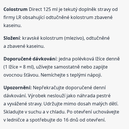
Colostrum
Direct 125 ml je tekutý doplněk stravy od
firmy LR obsahující odtučněné kolostrum zbavené
kaseinu.
Složení
: kravské kolostrum (mlezivo), odtučněné
a zbavené kaseinu.
Doporučené dávkován
í: jedna polévková lžíce denně
(1 lžíce = 8 ml), užívejte samostatně nebo zapijte
ovocnou šťávou. Nemíchejte s teplými nápoji.
Upozornění:
Nepřekračujte doporučené denní
dávkování. Výrobek neslouží jako náhrada pestré
a vyvážené stravy. Udržujte mimo dosah malých dětí.
Skladujte v suchu a v chladu. Po otevření uchovávejte
v ledničce a spotřebujte do 16 dnů od otevření.