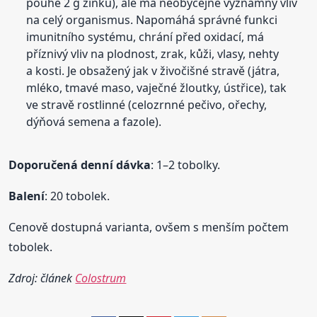
pouhé 2 g zinku), ale má neobyčejně významný vliv
na celý organismus. Napomáhá správné funkci
imunitního systému, chrání před oxidací, má
příznivý vliv na plodnost, zrak, kůži, vlasy, nehty
a kosti. Je obsažený jak v živočišné stravě (játra,
mléko, tmavé maso, vaječné žloutky, ústřice), tak
ve stravě rostlinné (celozrnné pečivo, ořechy,
dýňová semena a fazole).
Doporučená denní dávka
: 1–2 tobolky.
Balení
: 20 tobolek.
Cenově dostupná varianta, ovšem s menším počtem
tobolek.
Zdroj: článek
Colostrum