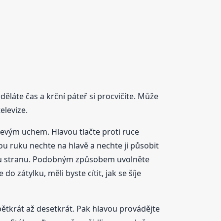
děláte čas a krční páteř si procvičíte. Může
elevize.
levým uchem. Hlavou tlačte proti ruce
ou ruku nechte na hlavě a nechte ji působit
ruhou stranu. Podobným způsobem uvolněte
o zátylku, měli byste cítit, jak se šíje
ětkrát až desetkrát. Pak hlavou provádějte