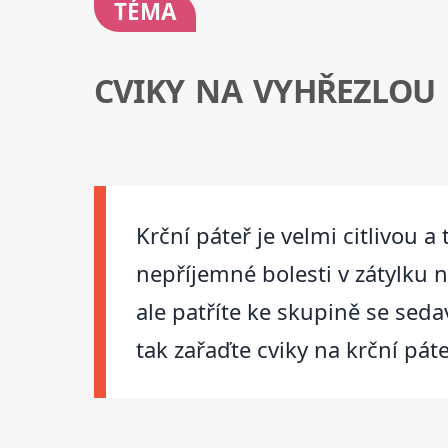
TÉMA
CVIKY NA VYHŘEZLOU
Krční páteř je velmi citlivou 
nepříjemné bolesti v zátylku 
ale patříte ke skupině se se
tak zařaďte cviky na krční pát