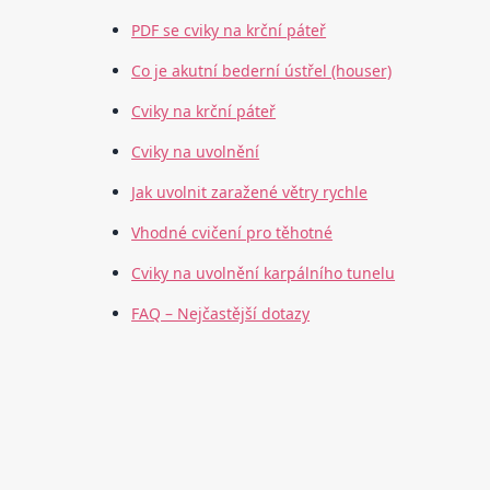
PDF se cviky na krční páteř
Co je akutní bederní ústřel (houser)
Cviky na krční páteř
Cviky na uvolnění
Jak uvolnit zaražené větry rychle
Vhodné cvičení pro těhotné
Cviky na uvolnění karpálního tunelu
FAQ – Nejčastější dotazy