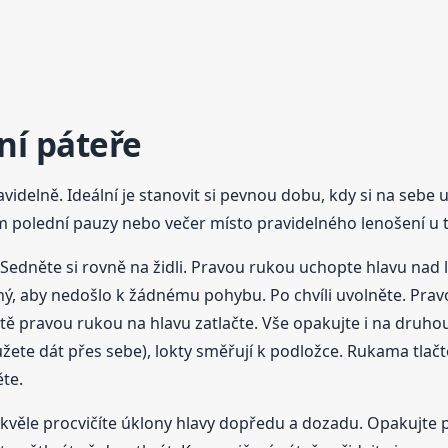
ní páteře
idelně. Ideální je stanovit si pevnou dobu, kdy si na sebe u
polední pauzy nebo večer místo pravidelného lenošení u t
Sedněte si rovně na židli. Pravou rukou uchopte hlavu nad 
aný, aby nedošlo k žádnému pohybu. Po chvíli uvolněte. Prav
i ještě pravou rukou na hlavu zatlačte. Vše opakujte i na d
žete dát přes sebe), lokty směřují k podložce. Rukama tlačte d
ěte.
kvěle procvičíte úklony hlavy dopředu a dozadu. Opakujte p