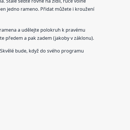
. Stále seďte rovně na židli, ruce volně
jen jedno rameno. Přidat můžete i kroužení
o ramena a udělejte polokruh k pravému
jte předem a pak zadem (jakoby v záklonu).
it. Skvělé bude, když do svého programu