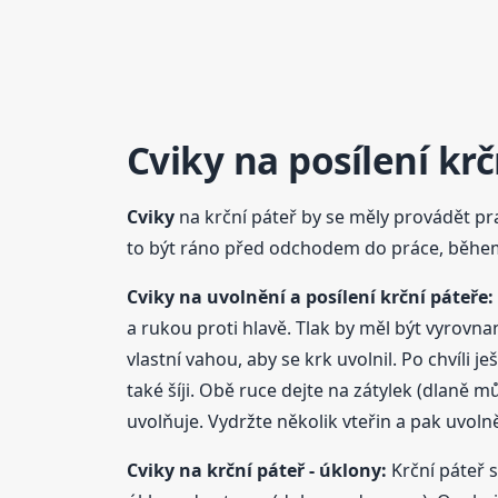
Cviky
na posílení krč
Cviky
na krční páteř by se měly provádět prav
to být ráno před odchodem do práce, během 
Cviky
na uvolnění a posílení krční páteře:
a rukou proti hlavě. Tlak by měl být vyrovn
vlastní vahou, aby se krk uvolnil. Po chvíl
také šíji. Obě ruce dejte na zátylek (dlaně mů
uvolňuje. Vydržte několik vteřin a pak uvoln
Cviky
na krční páteř - úklony:
Krční páteř s