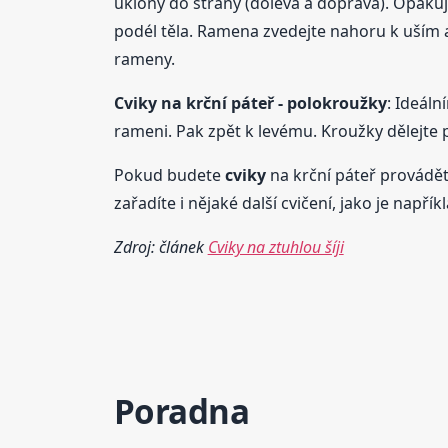
úklony do strany (doleva a doprava). Opakujt
podél těla. Ramena zvedejte nahoru k uším a
rameny.
Cviky
na krční páteř - polokroužky
: Ideáln
rameni. Pak zpět k levému. Kroužky dělejte
Pokud budete
cviky
na krční páteř provádět 
zařadíte i nějaké další cvičení, jako je napřík
Zdroj: článek
Cviky na ztuhlou šíji
Poradna