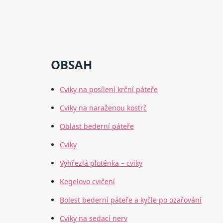
OBSAH
Cviky na posílení krční páteře
Cviky na naraženou kostrč
Oblast bederní páteře
Cviky
Vyhřezlá ploténka – cviky
Kegelovo cvičení
Bolest bederní páteře a kyčle po ozařování
Cviky na sedací nerv