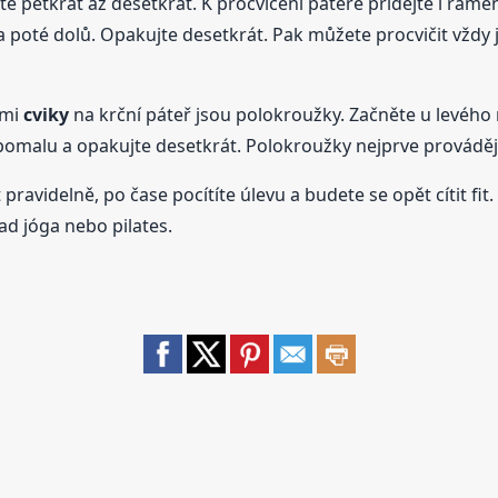
e pětkrát až desetkrát. K procvičení páteře přidejte i ramena
 poté dolů. Opakujte desetkrát. Pak můžete procvičit vždy 
ími
cviky
na krční páteř jsou polokroužky. Začněte u levéh
 pomalu a opakujte desetkrát. Polokroužky nejprve provádě
pravidelně, po čase pocítíte úlevu a budete se opět cítit f
lad jóga nebo pilates.