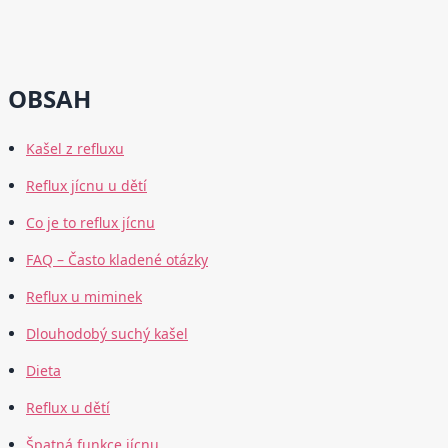
OBSAH
Kašel z refluxu
Reflux jícnu u dětí
Co je to reflux jícnu
FAQ – Často kladené otázky
Reflux u miminek
Dlouhodobý suchý kašel
Dieta
Reflux u dětí
Špatná funkce jícnu