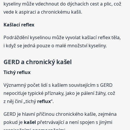
kyseliny může vdechnout do dýchacích cest a plic, což
vede k aspiraci a chronickému kašli.
Kašlací reflex
Podráždění kyselinou může vyvolat kašlací reflex těla,
i když se jedná pouze o malé množství kyseliny.
GERD a chronický
kašel
Tichý
reflux
Významný počet lidí s kašlem souvisejícím s GERD
nepociťuje typické příznaky, jako je pálení žáhy, což
z něj činí „tichý
reflux
“.
GERD je hlavní příčinou chronického kašle, zejména
pokud je
kašel
přetrvávající a není spojen s jinými