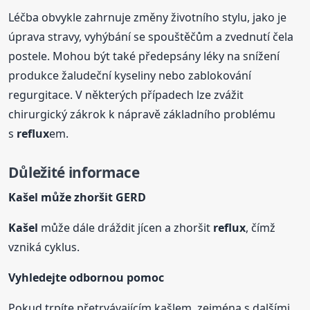
Léčba obvykle zahrnuje změny životního stylu, jako je
úprava stravy, vyhýbání se spouštěčům a zvednutí čela
postele. Mohou být také předepsány léky na snížení
produkce žaludeční kyseliny nebo zablokování
regurgitace. V některých případech lze zvážit
chirurgický zákrok k nápravě základního problému
s
reflux
em.
Důležité informace
Kašel
může zhoršit GERD
Kašel
může dále dráždit jícen a zhoršit
reflux
, čímž
vzniká cyklus.
Vyhledejte odbornou pomoc
Pokud trpíte přetrvávajícím kašlem, zejména s dalšími