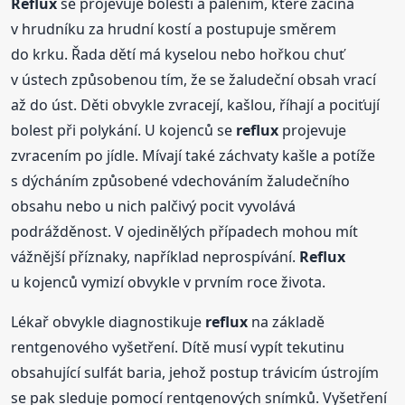
Reflux
se projevuje bolestí a pálením, které začíná
v hrudníku za hrudní kostí a postupuje směrem
do krku. Řada dětí má kyselou nebo hořkou chuť
v ústech způsobenou tím, že se žaludeční obsah vrací
až do úst. Děti obvykle zvracejí, kašlou, říhají a pociťují
bolest při polykání. U kojenců se
reflux
projevuje
zvracením po jídle. Mívají také záchvaty kašle a potíže
s dýcháním způsobené vdechováním žaludečního
obsahu nebo u nich palčivý pocit vyvolává
podrážděnost. V ojedinělých případech mohou mít
vážnější příznaky, například neprospívání.
Reflux
u kojenců vymizí obvykle v prvním roce života.
Lékař obvykle diagnostikuje
reflux
na základě
rentgenového vyšetření. Dítě musí vypít tekutinu
obsahující sulfát baria, jehož postup trávicím ústrojím
se pak sleduje pomocí rentgenových snímků. Vyšetření