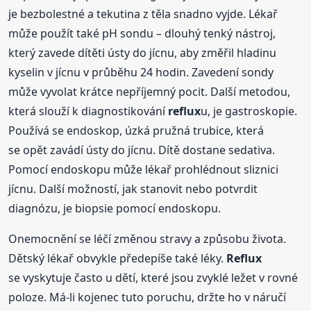
je bezbolestné a tekutina z těla snadno vyjde. Lékař
může použít také pH sondu – dlouhý tenký nástroj,
který zavede dítěti ústy do jícnu, aby změřil hladinu
kyselin v jícnu v průběhu 24 hodin. Zavedení sondy
může vyvolat krátce nepříjemný pocit. Další metodou,
která slouží k diagnostikování
reflux
u, je gastroskopie.
Používá se endoskop, úzká pružná trubice, která
se opět zavádí ústy do jícnu. Dítě dostane sedativa.
Pomocí endoskopu může lékař prohlédnout sliznici
jícnu. Další možností, jak stanovit nebo potvrdit
diagnózu, je biopsie pomocí endoskopu.
Onemocnění se léčí změnou stravy a způsobu života.
Dětský lékař obvykle předepíše také léky.
Reflux
se vyskytuje často u dětí, které jsou zvyklé ležet v rovné
poloze. Má-li kojenec tuto poruchu, držte ho v náručí