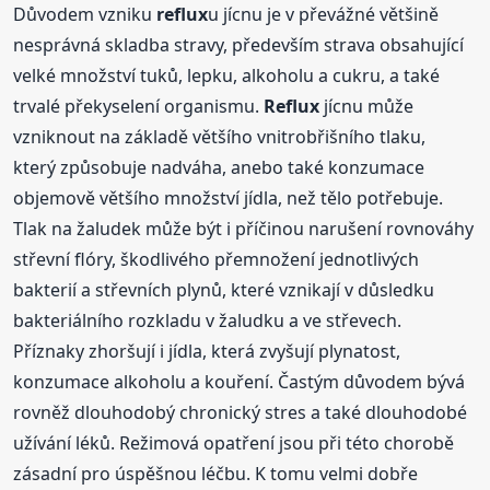
Důvodem vzniku
reflux
u jícnu je v převážné většině
nesprávná skladba stravy, především strava obsahující
velké množství tuků, lepku, alkoholu a cukru, a také
trvalé překyselení organismu.
Reflux
jícnu může
vzniknout na základě většího vnitrobřišního tlaku,
který způsobuje nadváha, anebo také konzumace
objemově většího množství jídla, než tělo potřebuje.
Tlak na žaludek může být i příčinou narušení rovnováhy
střevní flóry, škodlivého přemnožení jednotlivých
bakterií a střevních plynů, které vznikají v důsledku
bakteriálního rozkladu v žaludku a ve střevech.
Příznaky zhoršují i jídla, která zvyšují plynatost,
konzumace alkoholu a kouření. Častým důvodem bývá
rovněž dlouhodobý chronický stres a také dlouhodobé
užívání léků. Režimová opatření jsou při této chorobě
zásadní pro úspěšnou léčbu. K tomu velmi dobře