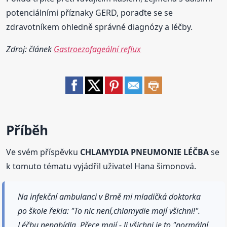
potenciálními příznaky GERD, poraďte se se
zdravotníkem ohledně správné diagnózy a léčby.
Zdroj: článek
Gastroezofageální reflux
Příběh
Ve svém příspěvku
CHLAMYDIA PNEUMONIE LÉČBA
se
k tomuto tématu vyjádřil uživatel Hana šimonová.
Na infekční ambulanci v Brně mi mladičká doktorka
po škole řekla: "To nic není,chlamydie mají všichni!".
Léčbu nenabídla .Přece mají - li všichni,je to "normální