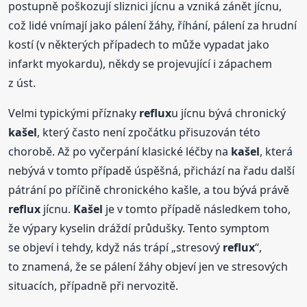
postupně poškozují sliznici jícnu a vzniká zánět jícnu,
což lidé vnímají jako pálení žáhy, říhání, pálení za hrudní
kostí (v některých případech to může vypadat jako
infarkt myokardu), někdy se projevující i zápachem
z úst.
Velmi typickými příznaky
reflux
u jícnu bývá chronický
kašel
, který často není zpočátku přisuzován této
chorobě. Až po vyčerpání klasické léčby na
kašel
, která
nebývá v tomto případě úspěšná, přichází na řadu další
pátrání po příčině chronického kašle, a tou bývá právě
reflux
jícnu.
Kašel
je v tomto případě následkem toho,
že výpary kyselin dráždí průdušky. Tento symptom
se objeví i tehdy, když nás trápí „stresový
reflux
“,
to znamená, že se pálení žáhy objeví jen ve stresových
situacích, případně při nervozitě.