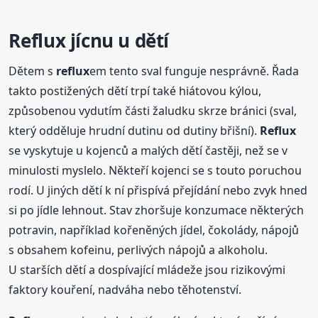
Reflux
jícnu u dětí
Dětem s
reflux
em tento sval funguje nesprávně. Řada
takto postižených dětí trpí také hiátovou kýlou,
způsobenou vydutím části žaludku skrze bránici (sval,
který odděluje hrudní dutinu od dutiny břišní).
Reflux
se vyskytuje u kojenců a malých dětí častěji, než se v
minulosti myslelo. Někteří kojenci se s touto poruchou
rodí. U jiných dětí k ní přispívá přejídání nebo zvyk hned
si po jídle lehnout. Stav zhoršuje konzumace některých
potravin, například kořeněných jídel, čokolády, nápojů
s obsahem kofeinu, perlivých nápojů a alkoholu.
U starších dětí a dospívající mládeže jsou rizikovými
faktory kouření, nadváha nebo těhotenství.