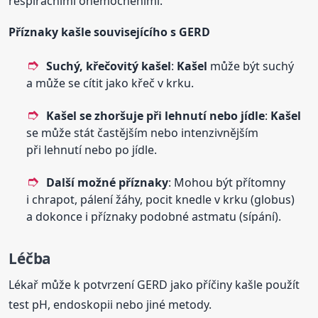
respiračními onemocněními.
Příznaky kašle souvisejícího s GERD
Suchý, křečovitý
kašel
:
Kašel
může být suchý
a může se cítit jako křeč v krku.
Kašel
se zhoršuje při lehnutí nebo jídle
:
Kašel
se může stát častějším nebo intenzivnějším
při lehnutí nebo po jídle.
Další možné příznaky
: Mohou být přítomny
i chrapot, pálení žáhy, pocit knedle v krku (globus)
a dokonce i příznaky podobné astmatu (sípání).
Léčba
Lékař může k potvrzení GERD jako příčiny kašle použít
test pH, endoskopii nebo jiné metody.