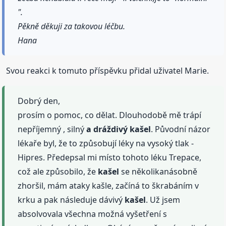
".
Pěkně děkuji za takovou léčbu.
Hana
Svou reakci k tomuto příspěvku přidal uživatel Marie.
Dobrý den,
prosím o pomoc, co dělat. Dlouhodobě mě trápí
nepříjemný , silný
a dráždivý
kašel
. Původní názor
lékaře byl, že to způsobují léky na vysoký tlak -
Hipres. Předepsal mi místo tohoto léku Trepace,
což ale způsobilo, že
kašel
se několikanásobně
zhoršil, mám ataky kašle, začíná to škrabáním v
krku a pak následuje dávivý
kašel
. Už jsem
absolvovala všechna možná vyšetření s