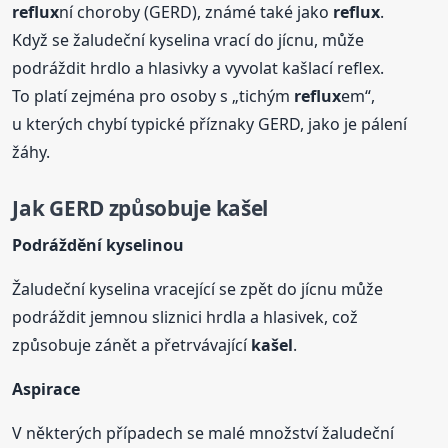
reflux
ní choroby (GERD), známé také jako
reflux
.
Když se žaludeční kyselina vrací do jícnu, může
podráždit hrdlo a hlasivky a vyvolat kašlací reflex.
To platí zejména pro osoby s „tichým
reflux
em“,
u kterých chybí typické příznaky GERD, jako je pálení
žáhy.
Jak GERD způsobuje
kašel
Podráždění kyselinou
Žaludeční kyselina vracející se zpět do jícnu může
podráždit jemnou sliznici hrdla a hlasivek, což
způsobuje zánět a přetrvávající
kašel
.
Aspirace
V některých případech se malé množství žaludeční