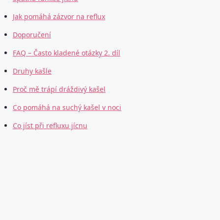
Jak pomáhá zázvor na reflux
Doporučení
FAQ – Často kladené otázky 2. díl
Druhy kašle
Proč mě trápí dráždivý kašel
Co pomáhá na suchý kašel v noci
Co jíst při refluxu jícnu