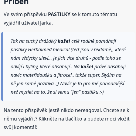
Příběh
Ve svém příspěvku
PASTILKY
se k tomuto tématu
vyjádřil uživatel Jarka.
Tak na suchý dráždivý
kašel
celé rodině pomáhají
pastilky Herbalmed medical (teď jsou v reklamě), které
nám vždycky uleví... je jich více druhů - podle toho se
odvíjí i byliny, které obsahují.. Na
kašel
právě obsahují
navíc mateřídoušku a jitrocel.. takže super. Slyším na
ně jen samé pozitiva..;) Navíc je to pro mě pohodlnější
než myslet na to, že si vemu "jen" pastilku :-)
Na tento příspěvěk jestě nikdo nereagoval. Chcete se k
němu vyjádřit? Klikněte na tlačítko a budete moci vložit
svůj komentář.