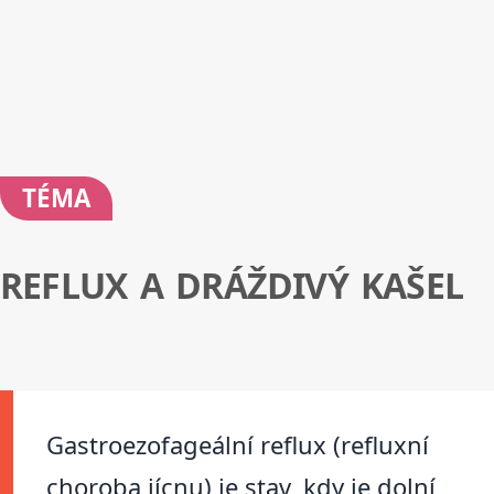
TÉMA
REFLUX A DRÁŽDIVÝ KAŠEL
Gastroezofageální reflux (refluxní
choroba jícnu) je stav, kdy je dolní