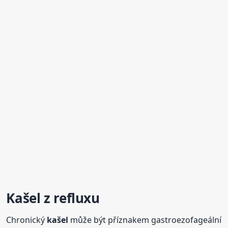
Kašel
z
reflux
u
Chronický
kašel
může být příznakem gastroezofageální