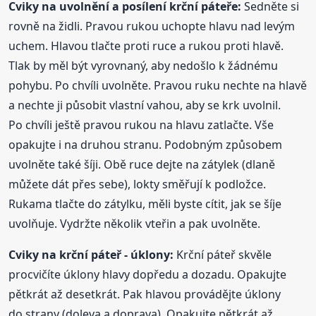
Cviky
na uvolnění a posílení krční páteře:
Sedněte si
rovně na židli. Pravou rukou uchopte hlavu nad levým
uchem. Hlavou tlačte proti ruce a rukou proti hlavě.
Tlak by měl být vyrovnaný, aby nedošlo k žádnému
pohybu. Po chvíli uvolněte. Pravou ruku nechte na hlavě
a nechte ji působit vlastní vahou, aby se krk uvolnil.
Po chvíli ještě pravou rukou na hlavu zatlačte. Vše
opakujte i na druhou stranu. Podobným způsobem
uvolněte také šíji. Obě ruce dejte na zátylek (dlaně
můžete dát přes sebe), lokty směřují k podložce.
Rukama tlačte do zátylku, měli byste cítit, jak se šíje
uvolňuje. Vydržte několik vteřin a pak uvolněte.
Cviky
na krční páteř - úklony:
Krční páteř skvěle
procvičíte úklony hlavy dopředu a dozadu. Opakujte
pětkrát až desetkrát. Pak hlavou provádějte úklony
do strany (doleva a doprava). Opakujte pětkrát až