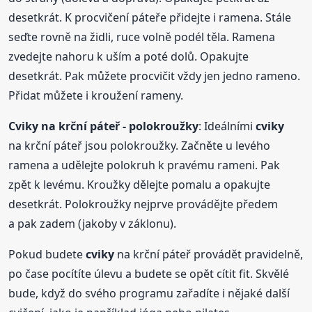
desetkrát. K procvičení páteře přidejte i ramena. Stále
seďte rovně na židli, ruce volně podél těla. Ramena
zvedejte nahoru k uším a poté dolů. Opakujte
desetkrát. Pak můžete procvičit vždy jen jedno rameno.
Přidat můžete i kroužení rameny.
Cviky
na krční páteř - polokroužky
: Ideálními
cviky
na krční páteř jsou polokroužky. Začněte u levého
ramena a udělejte polokruh k pravému rameni. Pak
zpět k levému. Kroužky dělejte pomalu a opakujte
desetkrát. Polokroužky nejprve provádějte předem
a pak zadem (jakoby v záklonu).
Pokud budete
cviky
na krční páteř provádět pravidelně,
po čase pocítíte úlevu a budete se opět cítit fit. Skvělé
bude, když do svého programu zařadíte i nějaké další