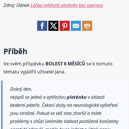
Zdroj: článek
Léčba vyhřezlé ploténky bez operace
Příběh
Ve svém příspěvku
BOLEST 6 MĚSÍCŮ
se k tomuto
tématu vyjádřil uživatel Jana.
Dobrý den,
nejspíš se jedná o vyhřezlou
ploténku
v oblasti
bederní páteře. Čekací doby na neurologické vyšetření
jsou strašné. Pokud se váš stav zhoršil a máte
problémy s chůzí (vnímáte slabost postižené končetiny