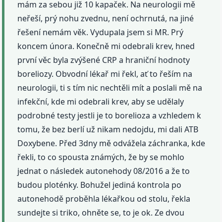
mám za sebou již 10 kapaček. Na neurologii mě
neřeší, prý nohu zvednu, není ochrnutá, na jiné
řešení nemám věk. Vydupala jsem si MR. Prý
koncem února. Konečně mi odebrali krev, hned
první věc byla zvýšené CRP a hraniční hodnoty
boreliozy. Obvodní lékař mi řekl, ať to řeším na
neurologii, ti s tím nic nechtěli mít a poslali mě na
infekční, kde mi odebrali krev, aby se udělaly
podrobné testy jestli je to borelioza a vzhledem k
tomu, že bez berlí už nikam nedojdu, mi dali ATB
Doxybene. Před 3dny mě odvážela záchranka, kde
řekli, to co spousta známých, že by se mohlo
jednat o následek autonehody 08/2016 a že to
budou ploténky. Bohužel jediná kontrola po
autonehodě proběhla lékařkou od stolu, řekla
sundejte si triko, ohněte se, to je ok. Ze dvou