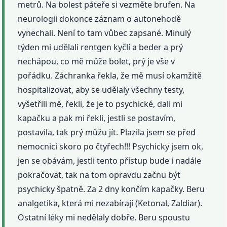
metrů. Na bolest páteře si vezměte brufen. Na
neurologii dokonce záznam o autonehodě
vynechali. Není to tam vůbec zapsané. Minulý
týden mi udělali rentgen kyčlí a beder a prý
nechápou, co mě může bolet, prý je vše v
pořádku. Záchranka řekla, že mě musí okamžitě
hospitalizovat, aby se udělaly všechny testy,
vyšetřili mě, řekli, že je to psychické, dali mi
kapačku a pak mi řekli, jestli se postavím,
postavila, tak prý můžu jít. Plazila jsem se před
nemocnici skoro po čtyřech!!! Psychicky jsem ok,
jen se obávám, jestli tento přístup bude i nadále
pokračovat, tak na tom opravdu začnu být
psychicky špatně. Za 2 dny končím kapačky. Beru
analgetika, která mi nezabírají (Ketonal, Zaldiar).
Ostatní léky mi nedělaly dobře. Beru spoustu