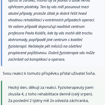
oproti té zdravé), mohlo by se jednat o útlak nervu
výhřezem ploténky. Ten by vás měl posunout mezi
akutní případy, protože útlak je dobré řešit hned
vhodnou rehabilitací v extrémních případech operací.
Ve vašem případě doporučuji navštívit centrum
profesora Pavla Koláře, kde by vás mohli dát trochu
dohromady, popřípadě jiné centrum s kvalitní
fyzioterapií. Nečekejte pět měsíců na ošetření
proplacené pojišťovnou. Dobrá fyzioterapie vás může
zachránit od komplikací a operace.
Svou reakci k tomuto příspěvku přidal uživatel Soňa.
Hezký den, děkuji za reakci. Fyzioterapeuty jsem
zkusila 4, z toho rehabilitace denně (celý srpen).
Za poslední 2 týdny mě 2x odvezla záchranka,