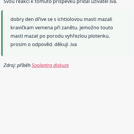
Svou reakci k tomuto příspěvku přidal uživatel Iva.
dobry den dřive se s ichtiolovou masti mazali
kravičkam vemena při zanětu. jemožno touto
masti mazat po porodu vyhřezlou plotenku.
prosim o odpověd. děkuji .iva
Zdroj: příběh
Soolantra diskuze