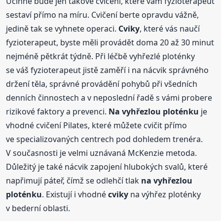
Účinné bude jen takové cvičení, které vám fyzioterapeut
sestaví přímo na míru. Cvičení berte opravdu vážně,
jedině tak se vyhnete operaci.
Cviky
, které vás naučí
fyzioterapeut, byste měli provádět doma 20 až 30 minut
nejméně pětkrát týdně. Při léčbě vyhřezlé ploténky
se váš fyzioterapeut jistě zaměří i na nácvik správného
držení těla, správné provádění pohybů při všedních
denních činnostech a v neposlední řadě s vámi probere
rizikové faktory a prevenci.
Na vyhřezlou
ploténku
je
vhodné cvičení Pilates, které můžete cvičit přímo
ve specializovaných centrech pod dohledem trenéra.
V současnosti je velmi uznávaná McKenzie metoda.
Důležitý je také nácvik zapojení hlubokých svalů, které
napřimují páteř, čímž se odlehčí tlak
na vyhřezlou
ploténku
. Existují i vhodné
cviky
na výhřez ploténky
v bederní oblasti.