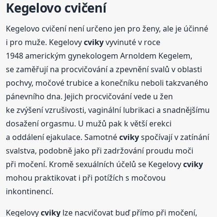
Kegelovo cvičení
Kegelovo cvičení není určeno jen pro ženy, ale je účinné
i pro muže. Kegelovy
cviky
vyvinuté v roce
1948 americkým gynekologem Arnoldem Kegelem,
se zaměřují na procvičování a zpevnění svalů v oblasti
pochvy, močové trubice a konečníku neboli takzvaného
pánevního dna. Jejich procvičování vede u žen
ke zvýšení vzrušivosti, vaginální lubrikaci a snadnějšímu
dosažení orgasmu. U mužů pak k větší erekci
a oddálení ejakulace. Samotné
cviky
spočívají v zatínání
svalstva, podobně jako při zadržování proudu moči
při močení. Kromě sexuálních účelů se Kegelovy
cviky
mohou praktikovat i při potížích s močovou
inkontinencí.
Kegelovy
cviky
lze nacvičovat buď přímo při močení,