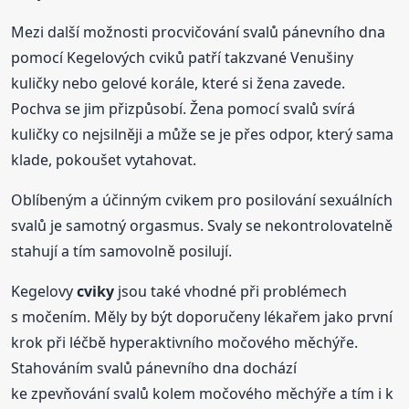
Mezi další možnosti procvičování svalů pánevního dna
pomocí Kegelových cviků patří takzvané Venušiny
kuličky nebo gelové korále, které si žena zavede.
Pochva se jim přizpůsobí. Žena pomocí svalů svírá
kuličky co nejsilněji a může se je přes odpor, který sama
klade, pokoušet vytahovat.
Oblíbeným a účinným cvikem pro posilování sexuálních
svalů je samotný orgasmus. Svaly se nekontrolovatelně
stahují a tím samovolně posilují.
Kegelovy
cviky
jsou také vhodné při problémech
s močením. Měly by být doporučeny lékařem jako první
krok při léčbě hyperaktivního močového měchýře.
Stahováním svalů pánevního dna dochází
ke zpevňování svalů kolem močového měchýře a tím i k