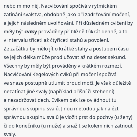
nebo mimo něj. Nacvičování spočívá v rytmickém
zatínání svalstva, obdobně jako při zadržování močení,
a jejich následném uvolňování. Při důsledném cvičení by
měly být
cviky
prováděny přibližně třikrát denně, a to
v intervalu třiceti až čtyřiceti stahů a povolení.
Ze začátku by mělo jít o krátké stahy a postupem času
se jejich délka může prodlužovat až na deset sekund.
Všechny by měly být prováděny v krátkém rozmezí.
Nacvičování Kegelových cviků při močení spočívá
ve snaze postupně utlumit proud moči. Je však důležité
nezatínat jiné svaly (například břišní či stehenní)
a nezadržovat dech. Cvikem pak lze ovládnout tu
správnou skupinu svalů. Jinou metodou jak nalézt
správnou skupinu svalů je vložit prst do pochvy (u ženy)
či do konečníku (u muže) a snažit se kolem nich zatnout
svaly.