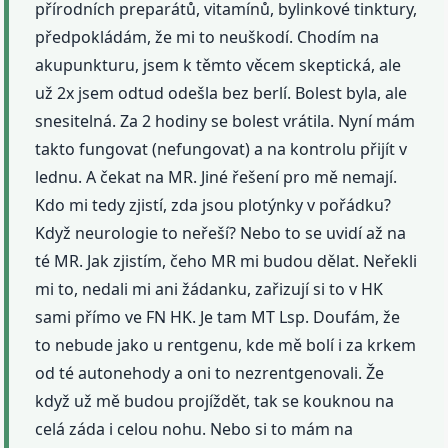
přírodních preparátů, vitamínů, bylinkové tinktury,
předpokládám, že mi to neuškodí. Chodím na
akupunkturu, jsem k těmto věcem skeptická, ale
už 2x jsem odtud odešla bez berlí. Bolest byla, ale
snesitelná. Za 2 hodiny se bolest vrátila. Nyní mám
takto fungovat (nefungovat) a na kontrolu přijít v
lednu. A čekat na MR. Jiné řešení pro mě nemají.
Kdo mi tedy zjistí, zda jsou plotýnky v pořádku?
Když neurologie to neřeší? Nebo to se uvidí až na
té MR. Jak zjistím, čeho MR mi budou dělat. Neřekli
mi to, nedali mi ani žádanku, zařizují si to v HK
sami přímo ve FN HK. Je tam MT Lsp. Doufám, že
to nebude jako u rentgenu, kde mě bolí i za krkem
od té autonehody a oni to nezrentgenovali. Že
když už mě budou projíždět, tak se kouknou na
celá záda i celou nohu. Nebo si to mám na