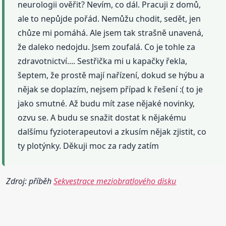
neurologii ověřit? Nevím, co dál. Pracuji z domů,
ale to nepůjde pořád. Nemůžu chodit, sedět, jen
chůze mi pomáhá. Ale jsem tak strašně unavená,
že daleko nedojdu. Jsem zoufalá. Co je tohle za
zdravotnictví.... Sestřička mi u kapačky řekla,
šeptem, že prostě mají nařízení, dokud se hýbu a
nějak se doplazím, nejsem případ k řešení :( to je
jako smutné. Až budu mít zase nějaké novinky,
ozvu se. A budu se snažit dostat k nějakému
dalšímu fyzioterapeutovi a zkusím nějak zjistit, co
ty plotýnky. Děkuji moc za rady zatím
Zdroj: příběh
Sekvestrace meziobratlového disku