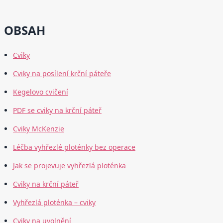
OBSAH
Cviky
Cviky na posílení krční páteře
Kegelovo cvičení
PDF se cviky na krční páteř
Cviky McKenzie
Léčba vyhřezlé ploténky bez operace
Jak se projevuje vyhřezlá ploténka
Cviky na krční páteř
Vyhřezlá ploténka – cviky
Cviky na uvolnění