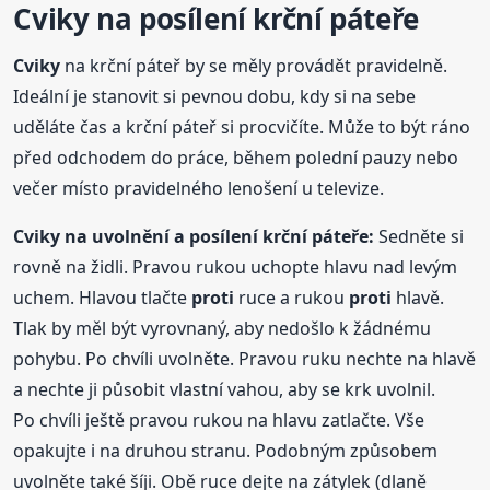
Cviky
na posílení krční páteře
Cviky
na krční páteř by se měly provádět pravidelně.
Ideální je stanovit si pevnou dobu, kdy si na sebe
uděláte čas a krční páteř si procvičíte. Může to být ráno
před odchodem do práce, během polední pauzy nebo
večer místo pravidelného lenošení u televize.
Cviky
na uvolnění a posílení krční páteře:
Sedněte si
rovně na židli. Pravou rukou uchopte hlavu nad levým
uchem. Hlavou tlačte
proti
ruce a rukou
proti
hlavě.
Tlak by měl být vyrovnaný, aby nedošlo k žádnému
pohybu. Po chvíli uvolněte. Pravou ruku nechte na hlavě
a nechte ji působit vlastní vahou, aby se krk uvolnil.
Po chvíli ještě pravou rukou na hlavu zatlačte. Vše
opakujte i na druhou stranu. Podobným způsobem
uvolněte také šíji. Obě ruce dejte na zátylek (dlaně