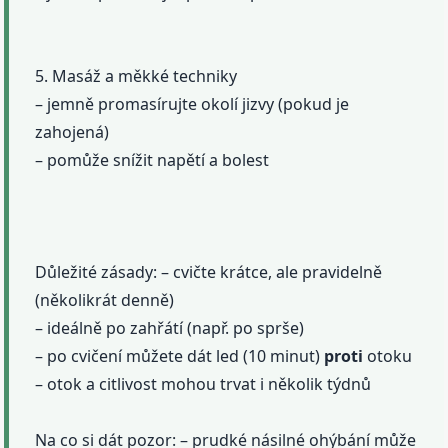
5. Masáž a měkké techniky
– jemně promasírujte okolí jizvy (pokud je
zahojená)
– pomůže snížit napětí a bolest
Důležité zásady: – cvičte krátce, ale pravidelně
(několikrát denně)
– ideálně po zahřátí (např. po sprše)
– po cvičení můžete dát led (10 minut)
proti
otoku
– otok a citlivost mohou trvat i několik týdnů
Na co si dát pozor: – prudké násilné ohýbání může