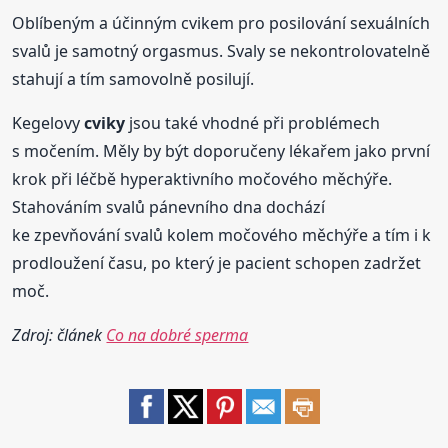
Oblíbeným a účinným cvikem pro posilování sexuálních
svalů je samotný orgasmus. Svaly se nekontrolovatelně
stahují a tím samovolně posilují.
Kegelovy
cviky
jsou také vhodné při problémech
s močením. Měly by být doporučeny lékařem jako první
krok při léčbě hyperaktivního močového měchýře.
Stahováním svalů pánevního dna dochází
ke zpevňování svalů kolem močového měchýře a tím i k
prodloužení času, po který je pacient schopen zadržet
moč.
Zdroj: článek
Co na dobré sperma