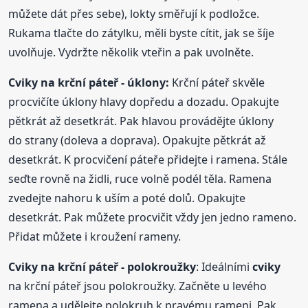
můžete dát přes sebe), lokty směřují k podložce.
Rukama tlačte do zátylku, měli byste cítit, jak se šíje
uvolňuje. Vydržte několik vteřin a pak uvolněte.
Cviky
na krční páteř - úklony:
Krční páteř skvěle
procvičíte úklony hlavy dopředu a dozadu. Opakujte
pětkrát až desetkrát. Pak hlavou provádějte úklony
do strany (doleva a doprava). Opakujte pětkrát až
desetkrát. K procvičení páteře přidejte i ramena. Stále
seďte rovně na židli, ruce volně podél těla. Ramena
zvedejte nahoru k uším a poté dolů. Opakujte
desetkrát. Pak můžete procvičit vždy jen jedno rameno.
Přidat můžete i kroužení rameny.
Cviky
na krční páteř - polokroužky
: Ideálními
cviky
na krční páteř jsou polokroužky. Začněte u levého
ramena a udělejte polokruh k pravému rameni. Pak