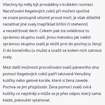
Všechny by měly být prováděny v krátkém rozmezí.
Nacvičování Kegelových cviků při močení spočívá
ve snaze postupně utlumit proud moči. Je však důležité
nezatínat jiné svaly (například břišní či stehenní)
a nezadržovat dech. Cvikem pak lze ovládnout tu
správnou skupinu svalů. Jinou metodou jak nalézt
správnou skupinu svalů je vložit prst do pochvy (u ženy)
či do konečníku (u muže) a snažit se kolem nich zatnout
svaly.
Mezi další možnosti procvičování svalů pánevního dna
pomocí Kegelových cviků patří takzvané Venušiny
kuličky nebo gelové korále, které si žena zavede.
Pochva se jim přizpůsobí. Žena pomocí svalů svírá
kuličky co nejsilněji a může se je přes odpor, který sama
klade, pokoušet vytahovat.