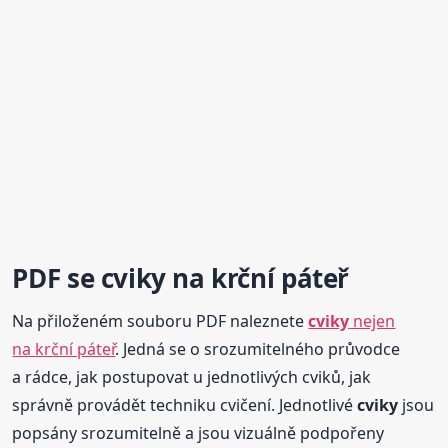
PDF se
cviky
na krční páteř
Na přiloženém souboru PDF naleznete
cviky
nejen
na krční páteř
. Jedná se o srozumitelného průvodce
a rádce, jak postupovat u jednotlivých cviků, jak
správně provádět techniku cvičení. Jednotlivé
cviky
jsou
popsány srozumitelně a jsou vizuálně podpořeny