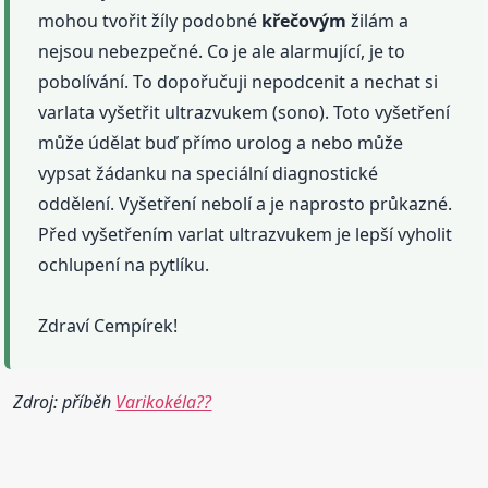
mohou tvořit žíly podobné
křečovým
žilám a
nejsou nebezpečné. Co je ale alarmující, je to
pobolívání. To dopořučuji nepodcenit a nechat si
varlata vyšetřit ultrazvukem (sono). Toto vyšetření
může údělat buď přímo urolog a nebo může
vypsat žádanku na speciální diagnostické
oddělení. Vyšetření nebolí a je naprosto průkazné.
Před vyšetřením varlat ultrazvukem je lepší vyholit
ochlupení na pytlíku.
Zdraví Cempírek!
Zdroj: příběh
Varikokéla??