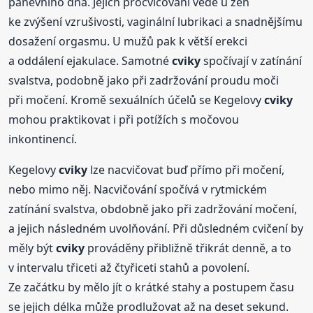
pánevního dna. Jejich procvičování vede u žen
ke zvýšení vzrušivosti, vaginální lubrikaci a snadnějšímu
dosažení orgasmu. U mužů pak k větší erekci
a oddálení ejakulace. Samotné
cviky
spočívají v zatínání
svalstva, podobně jako při zadržování proudu moči
při močení. Kromě sexuálních účelů se Kegelovy
cviky
mohou praktikovat i při potížích s močovou
inkontinencí.
Kegelovy
cviky
lze nacvičovat buď přímo při močení,
nebo mimo něj. Nacvičování spočívá v rytmickém
zatínání svalstva, obdobně jako při zadržování močení,
a jejich následném uvolňování. Při důsledném cvičení by
měly být
cviky
prováděny přibližně třikrát denně, a to
v intervalu třiceti až čtyřiceti stahů a povolení.
Ze začátku by mělo jít o krátké stahy a postupem času
se jejich délka může prodlužovat až na deset sekund.