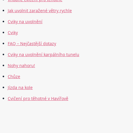
Jak uvolnit zaražené větry rychle
Cviky na uvolnění
Cviky
FAQ – Nejčastější dotazy
Cviky na uvolnění karpálního tunelu
Nohy nahoru!
Chůze
Jízda na kole
Cvičení pro těhotné v Havířově