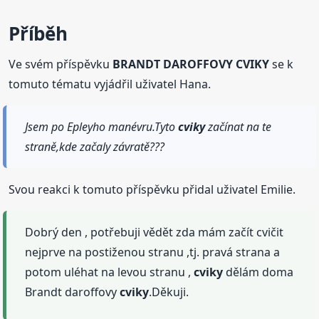
Příběh
Ve svém příspěvku
BRANDT DAROFFOVY CVIKY
se k
tomuto tématu vyjádřil uživatel Hana.
Jsem po Epleyho manévru.Tyto
cviky
začínat na te
straně,kde začaly závratě???
Svou reakci k tomuto příspěvku přidal uživatel Emilie.
Dobrý den , potřebuji vědět zda mám začít cvičit
nejprve na postiženou stranu ,tj. pravá strana a
potom uléhat na levou stranu ,
cviky
dělám doma
Brandt daroffovy
cviky
.Děkuji.