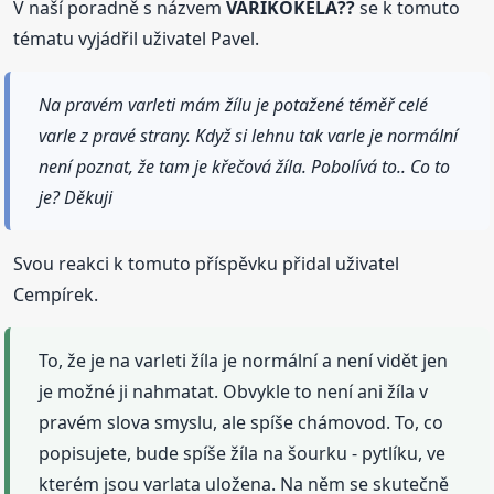
V naší poradně s názvem
VARIKOKÉLA??
se k tomuto
tématu vyjádřil uživatel Pavel.
Na pravém varleti mám žílu je potažené téměř celé
varle z pravé strany. Když si lehnu tak varle je normální
není poznat, že tam je křečová žíla. Pobolívá to.. Co to
je? Děkuji
Svou reakci k tomuto příspěvku přidal uživatel
Cempírek.
To, že je na varleti žíla je normální a není vidět jen
je možné ji nahmatat. Obvykle to není ani žíla v
pravém slova smyslu, ale spíše chámovod. To, co
popisujete, bude spíše žíla na šourku - pytlíku, ve
kterém jsou varlata uložena. Na něm se skutečně