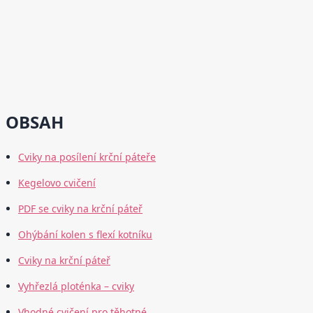
OBSAH
Cviky na posílení krční páteře
Kegelovo cvičení
PDF se cviky na krční páteř
Ohýbání kolen s flexí kotníku
Cviky na krční páteř
Vyhřezlá ploténka – cviky
Vhodné cvičení pro těhotné