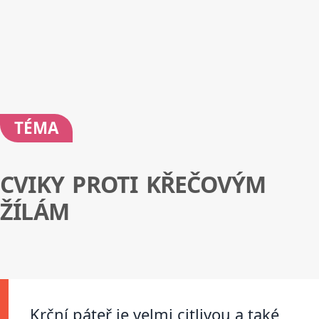
TÉMA
CVIKY PROTI KŘEČOVÝM
ŽÍLÁM
Krční páteř je velmi citlivou a také