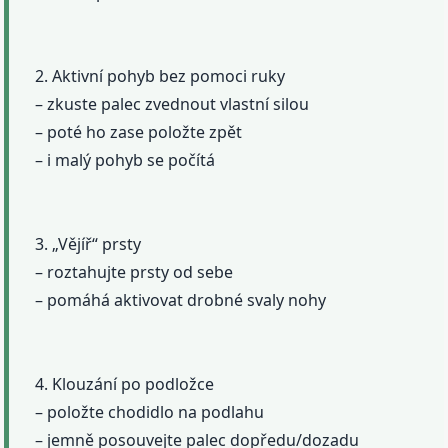
2. Aktivní pohyb bez pomoci ruky
– zkuste palec zvednout vlastní silou
– poté ho zase položte zpět
– i malý pohyb se počítá
3. „Vějíř“ prsty
– roztahujte prsty od sebe
– pomáhá aktivovat drobné svaly nohy
4. Klouzání po podložce
– položte chodidlo na podlahu
– jemně posouvejte palec dopředu/dozadu