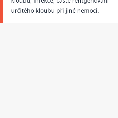
kloubu, infekce, časté rentgenování
určitého kloubu při jiné nemoci.