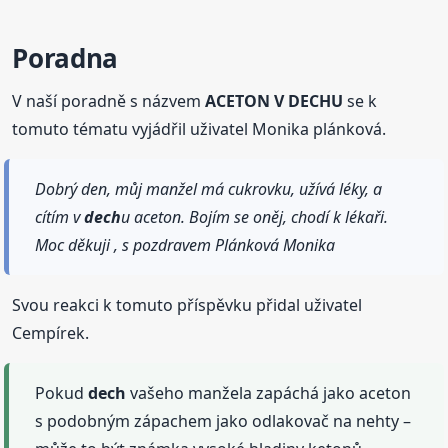
Poradna
V naší poradně s názvem
ACETON V DECHU
se k
tomuto tématu vyjádřil uživatel Monika plánková.
Dobrý den, můj manžel má cukrovku, užívá léky, a
cítím v
dech
u aceton. Bojím se oněj, chodí k lékaři.
Moc děkuji , s pozdravem Plánková Monika
Svou reakci k tomuto příspěvku přidal uživatel
Cempírek.
Pokud
dech
vašeho manžela zapáchá jako aceton
s podobným zápachem jako odlakovač na nehty –