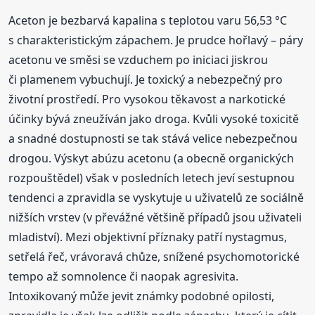
Aceton je bezbarvá kapalina s teplotou varu 56,53 °C
s charakteristickým zápachem. Je prudce hořlavý – páry
acetonu ve směsi se vzduchem po iniciaci jiskrou
či plamenem vybuchují. Je toxický a nebezpečný pro
životní prostředí. Pro vysokou těkavost a narkotické
účinky bývá zneužíván jako droga. Kvůli vysoké toxicitě
a snadné dostupnosti se tak stává velice nebezpečnou
drogou. Výskyt abúzu acetonu (a obecně organických
rozpouštědel) však v posledních letech jeví sestupnou
tendenci a zpravidla se vyskytuje u uživatelů ze sociálně
nižších vrstev (v převážné většině případů jsou uživateli
mladiství). Mezi objektivní příznaky patří nystagmus,
setřelá řeč, vrávoravá chůze, snížené psychomotorické
tempo až somnolence či naopak agresivita.
Intoxikovaný může jevit známky podobné opilosti,