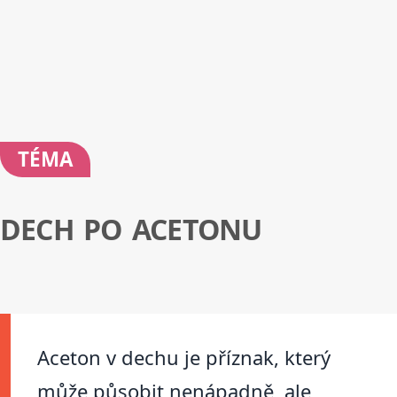
TÉMA
DECH PO ACETONU
Aceton v dechu je příznak, který
může působit nenápadně, ale