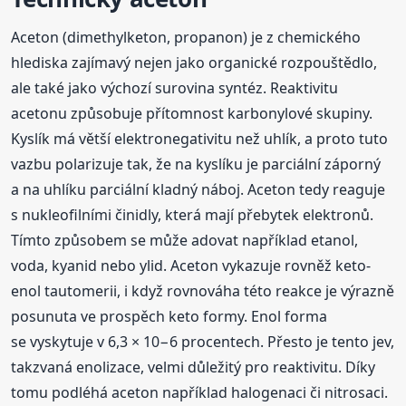
Aceton (dimethylketon, propanon) je z chemického
hlediska zajímavý nejen jako organické rozpouštědlo,
ale také jako výchozí surovina syntéz. Reaktivitu
acetonu způsobuje přítomnost karbonylové skupiny.
Kyslík má větší elektronegativitu než uhlík, a proto tuto
vazbu polarizuje tak, že na kyslíku je parciální záporný
a na uhlíku parciální kladný náboj. Aceton tedy reaguje
s nukleofilními činidly, která mají přebytek elektronů.
Tímto způsobem se může adovat například etanol,
voda, kyanid nebo ylid. Aceton vykazuje rovněž keto-
enol tautomerii, i když rovnováha této reakce je výrazně
posunuta ve prospěch keto formy. Enol forma
se vyskytuje v 6,3 × 10−6 procentech. Přesto je tento jev,
takzvaná enolizace, velmi důležitý pro reaktivitu. Díky
tomu podléhá aceton například halogenaci či nitrosaci.