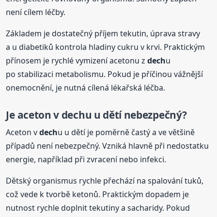
není cílem léčby.
Základem je dostatečný příjem tekutin, úprava stravy
a u diabetiků kontrola hladiny cukru v krvi. Praktickým
přínosem je rychlé vymizení acetonu z
dech
u
po stabilizaci metabolismu. Pokud je příčinou vážnější
onemocnění, je nutná cílená lékařská léčba.
Je aceton v
dech
u u dětí nebezpečný?
Aceton v
dech
u u dětí je poměrně častý a ve většině
případů není nebezpečný. Vzniká hlavně při nedostatku
energie, například při zvracení nebo infekci.
Dětský organismus rychle přechází na spalování tuků,
což vede k tvorbě ketonů. Praktickým dopadem je
nutnost rychle doplnit tekutiny a sacharidy. Pokud