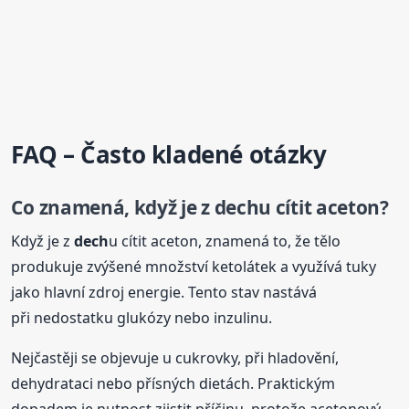
FAQ – Často kladené otázky
Co znamená, když je z
dech
u cítit aceton?
Když je z
dech
u cítit aceton, znamená to, že tělo
produkuje zvýšené množství ketolátek a využívá tuky
jako hlavní zdroj energie. Tento stav nastává
při nedostatku glukózy nebo inzulinu.
Nejčastěji se objevuje u cukrovky, při hladovění,
dehydrataci nebo přísných dietách. Praktickým
dopadem je nutnost zjistit příčinu, protože acetonový