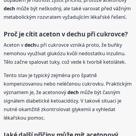
dech
může být neškodný, ale také varovat před vážným
metabolickým rozvratem vyžadujícím lékařské řešení.
Proč je cítit aceton v
dech
u při cukrovce?
Aceton v
dech
u při cukrovce vzniká proto, že buňky
nemohou využívat glukózu kvůli nedostatku inzulinu.
Tělo začne spalovat tuky, což vede k tvorbě ketolátek.
Tento stav je typický zejména pro špatně
kompenzovanou nebo neléčenou cukrovku. Praktickým
významem je, že acetonový
dech
může být časným
signálem diabetické ketoacidózy. V takové situaci je
nutné okamžitě zkontrolovat glykemii a vyhledat
lékařskou pomoc.
Jaké další příčiny může mít acetonový