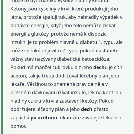
může to být známka vysoké hladiny ketonů.
Ketony jsou kyseliny v krvi, které produkují jeho
játra, protože spalují tuk, aby nahradily výpadek v
dodávce energie, když jeho tělo nemůže získat
energii z glukózy, protože nemá k dispozici
inzulín. Je to problém hlavně u diabetu 1. typu, ale
může se také objevit u 2. typu, pokud nastanete
vážný stav nazývaný diabetická ketoacidóza.
Pokud má manžel cukrovku a z jeho
dech
u je cítit
aceton, tak je třeba dodržovat léčebný plán jeho
lékaře. Většinou to znamená pravidelně a v
přesném dávkování užívat inzulín, lék na kontrolu
hladiny cukru v krvi a zastavení ketózy. Pokud
dodržujete léčebný plán a jeho
dech
přesto
zapáchá
po acetonu
, okamžitě zavolejte lékaře o
pomoc.