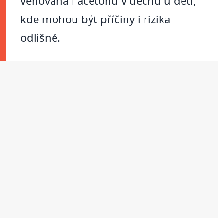
věnována i acetonu v dechu u dětí,
kde mohou být příčiny i rizika
odlišné.