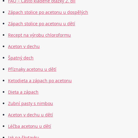
FAQ – Často kladené otázky 2. díl
Zápach stolice po acetonu u dospělých
Zápach stolice po acetonu u dětí
Recept na výrobu chloroformu
Aceton v dechu
Špatný dech
Příznaky acetonu u dětí
Ketodieta a zápach po acetonu
Dieta a zápach
Zubní pasty s nimbou
Aceton v dechu u dětí
Léčba acetonu u dětí
Jak na škytavku