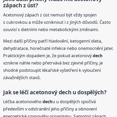
zápach z úst?
Acetonový zápach z úst nemusí být vždy spojen
s cukrovkou a může vzniknout i z jiných důvodů. Často
souvisí s dietními nebo metabolickými změnami.
Mezi další příčiny patří hladovění, ketogenní dieta,
dehydratace, horečnaté infekce nebo onemocnění jater.
Praktickým dopadem je, že pokud acetonový
dech
vznikne náhle nebo přetrvává bez zjevné příčiny, je
vhodné podstoupit lékařské vyšetření k vyloučení
závažnějších stavů.
Jak se léčí acetonový
dech
u dospělých?
Léčba acetonového
dech
u u dospělých spočívá
především v odstranění jeho příčiny a obnovení
energetické rovnováhy organismu. Samotný zápach