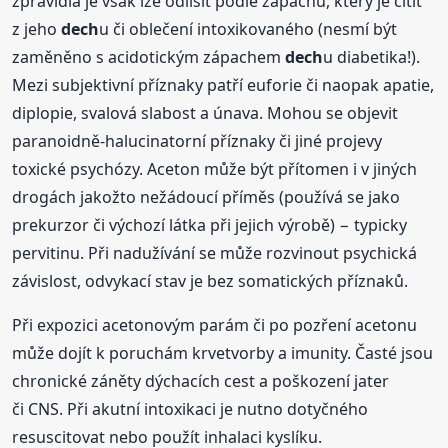
zpravidla je však lze odlišit podle zápachu, který je cítit
z jeho
dech
u či oblečení intoxikovaného (nesmí být
zaměněno s acidotickým zápachem
dech
u diabetika!).
Mezi subjektivní příznaky patří euforie či naopak apatie,
diplopie, svalová slabost a únava. Mohou se objevit
paranoidně-halucinatorní příznaky či jiné projevy
toxické psychózy. Aceton může být přítomen i v jiných
drogách jakožto nežádoucí příměs (používá se jako
prekurzor či výchozí látka při jejich výrobě) − typicky
pervitinu. Při nadužívání se může rozvinout psychická
závislost, odvykací stav je bez somatických příznaků.
Při expozici acetonovým parám či po pozření acetonu
může dojít k poruchám krvetvorby a imunity. Časté jsou
chronické záněty dýchacích cest a poškození jater
či CNS. Při akutní intoxikaci je nutno dotyčného
resuscitovat nebo použít inhalaci kyslíku.