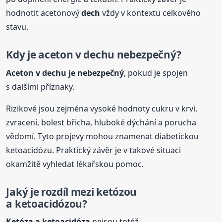
hodnotit acetonový
dech
vždy v kontextu celkového
stavu.
Kdy je aceton v
dech
u nebezpečný?
Aceton v
dech
u je nebezpečný
, pokud je spojen
s dalšími příznaky.
Rizikové jsou zejména vysoké hodnoty cukru v krvi,
zvracení, bolest břicha, hluboké dýchání a porucha
vědomí. Tyto projevy mohou znamenat diabetickou
ketoacidózu. Praktický závěr je v takové situaci
okamžitě vyhledat lékařskou pomoc.
Jaký je rozdíl mezi ketózou
a ketoacidózou?
Ketóza a ketoacidóza
nejsou totéž.