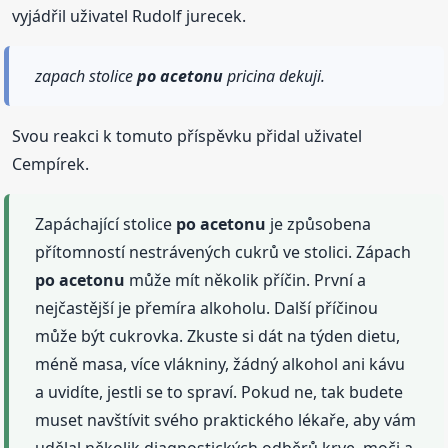
vyjádřil uživatel Rudolf jurecek.
zapach stolice
po acetonu
pricina dekuji.
Svou reakci k tomuto příspěvku přidal uživatel
Cempírek.
Zapáchající stolice
po acetonu
je způsobena
přítomností nestrávených cukrů ve stolici. Zápach
po acetonu
může mít několik příčin. První a
nejčastější je přemíra alkoholu. Další příčinou
může být cukrovka. Zkuste si dát na týden dietu,
méně masa, více vlákniny, žádný alkohol ani kávu
a uvidíte, jestli se to spraví. Pokud ne, tak budete
muset navštívit svého praktického lékaře, aby vám
udělal několik diagnostických odběrů krve, moči a