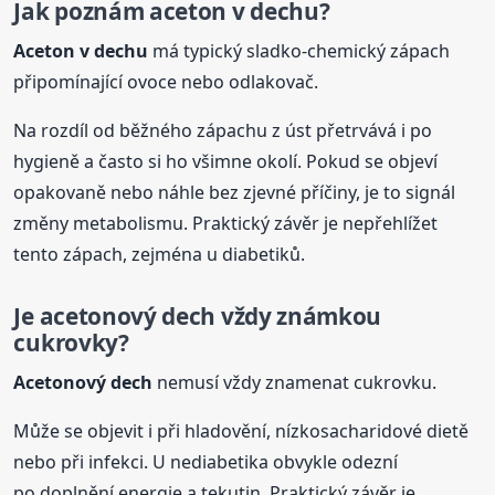
Jak poznám aceton v
dech
u?
Aceton v
dech
u
má typický sladko-chemický zápach
připomínající ovoce nebo odlakovač.
Na rozdíl od běžného zápachu z úst přetrvává i po
hygieně a často si ho všimne okolí. Pokud se objeví
opakovaně nebo náhle bez zjevné příčiny, je to signál
změny metabolismu. Praktický závěr je nepřehlížet
tento zápach, zejména u diabetiků.
Je acetonový
dech
vždy známkou
cukrovky?
Acetonový
dech
nemusí vždy znamenat cukrovku.
Může se objevit i při hladovění, nízkosacharidové dietě
nebo při infekci. U nediabetika obvykle odezní
po doplnění energie a tekutin. Praktický závěr je