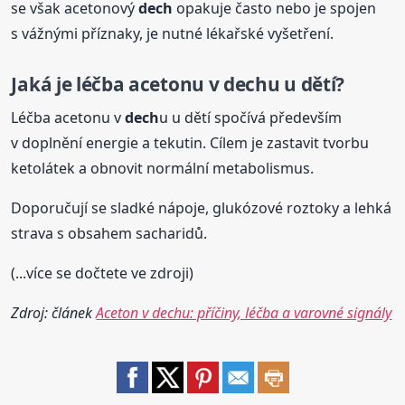
se však acetonový
dech
opakuje často nebo je spojen
s vážnými příznaky, je nutné lékařské vyšetření.
Jaká je léčba acetonu v
dech
u u dětí?
Léčba acetonu v
dech
u u dětí spočívá především
v doplnění energie a tekutin. Cílem je zastavit tvorbu
ketolátek a obnovit normální metabolismus.
Doporučují se sladké nápoje, glukózové roztoky a lehká
strava s obsahem sacharidů.
(...více se dočtete ve zdroji)
Zdroj: článek
Aceton v dechu: příčiny, léčba a varovné signály