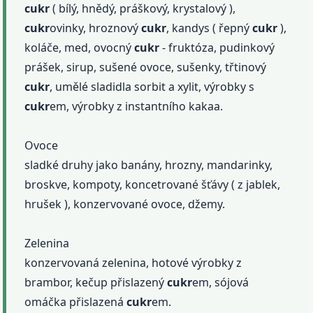
cukr
( bílý, hnědý, práškový, krystalový ),
cukr
ovinky, hroznový
cukr
, kandys ( řepný
cukr
),
koláče, med, ovocný
cukr
- fruktóza, pudinkový
prášek, sirup, sušené ovoce, sušenky, třtinový
cukr
, umělé sladidla sorbit a xylit, výrobky s
cukr
em, výrobky z instantního kakaa.
Ovoce
sladké druhy jako banány, hrozny, mandarinky,
broskve, kompoty, koncetrované šťávy ( z jablek,
hrušek ), konzervované ovoce, džemy.
Zelenina
konzervovaná zelenina, hotové výrobky z
brambor, kečup přislazený
cukr
em, sójová
omáčka přislazená
cukr
em.