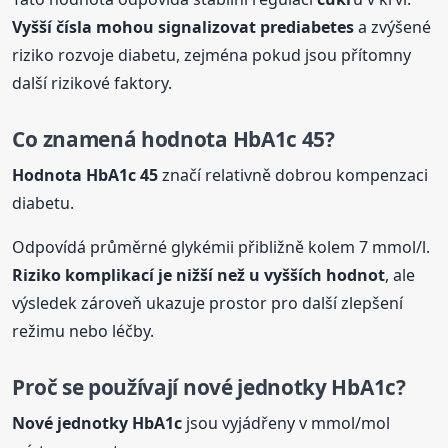
Vyšší čísla mohou signalizovat prediabetes
a zvýšené
riziko rozvoje diabetu, zejména pokud jsou přítomny
další rizikové faktory.
Co znamená hodnota HbA1c 45?
Hodnota HbA1c 45
značí relativně dobrou kompenzaci
diabetu.
Odpovídá průměrné glykémii přibližně kolem 7 mmol/l.
Riziko komplikací je nižší než u vyšších hodnot
, ale
výsledek zároveň ukazuje prostor pro další zlepšení
režimu nebo léčby.
Proč se používají nové jednotky HbA1c?
Nové jednotky HbA1c
jsou vyjádřeny v mmol/mol