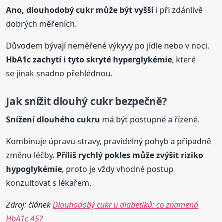
Ano,
dlouhodobý
cukr
může být vyšší
i při zdánlivě
dobrých měřeních.
Důvodem bývají neměřené výkyvy po jídle nebo v noci.
HbA1c zachytí i tyto skryté hyperglykémie
, které
se jinak snadno přehlédnou.
Jak snížit dlouhý
cukr
bezpečně?
Snížení dlouhého
cukr
u
má být postupné a řízené.
Kombinuje úpravu stravy, pravidelný pohyb a případně
změnu léčby.
Příliš rychlý pokles může zvýšit riziko
hypoglykémie
, proto je vždy vhodné postup
konzultovat s lékařem.
Zdroj: článek
Dlouhodobý cukr u diabetiků: co znamená
HbA1c 45?