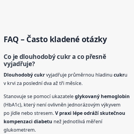
FAQ – Často kladené otázky
Co je
dlouhodobý
cukr
a co přesně
vyjadřuje?
Dlouhodobý
cukr
vyjadřuje průměrnou hladinu
cukr
u
v krvi za poslední dva až tři měsíce.
Stanovuje se pomocí ukazatele
glykovaný hemoglobin
(HbA1c), který není ovlivněn jednorázovým výkyvem
po jídle nebo stresem.
V praxi lépe odráží skutečnou
kompenzaci diabetu
než jednotlivá měření
glukometrem.