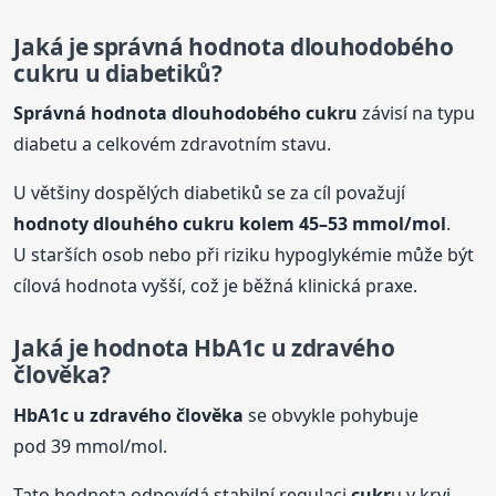
Jaká je správná hodnota dlouhodobého
cukr
u u diabetiků?
Správná hodnota dlouhodobého
cukr
u
závisí na typu
diabetu a celkovém zdravotním stavu.
U většiny dospělých diabetiků se za cíl považují
hodnoty
dlouhého
cukr
u kolem 45–53 mmol/mol
.
U starších osob nebo při riziku hypoglykémie může být
cílová hodnota vyšší, což je běžná klinická praxe.
Jaká je hodnota HbA1c u zdravého
člověka?
HbA1c u zdravého člověka
se obvykle pohybuje
pod 39 mmol/mol.
Tato hodnota odpovídá stabilní regulaci
cukr
u v krvi.