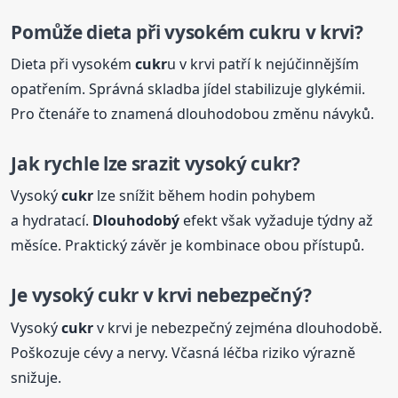
Pomůže dieta při vysokém
cukr
u v krvi?
Dieta při vysokém
cukr
u v krvi patří k nejúčinnějším
opatřením. Správná skladba jídel stabilizuje glykémii.
Pro čtenáře to znamená dlouhodobou změnu návyků.
Jak rychle lze srazit vysoký
cukr
?
Vysoký
cukr
lze snížit během hodin pohybem
a hydratací.
Dlouhodobý
efekt však vyžaduje týdny až
měsíce. Praktický závěr je kombinace obou přístupů.
Je vysoký
cukr
v krvi nebezpečný?
Vysoký
cukr
v krvi je nebezpečný zejména dlouhodobě.
Poškozuje cévy a nervy. Včasná léčba riziko výrazně
snižuje.