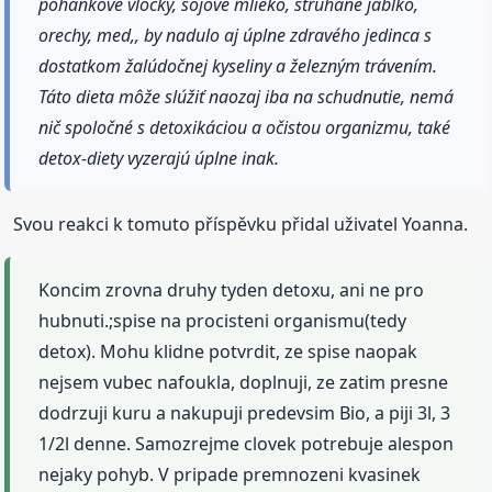
pohankové vločky, sojové mlieko, strúhané jablko,
orechy, med,, by nadulo aj úplne zdravého jedinca s
dostatkom žalúdočnej kyseliny a železným trávením.
Táto dieta môže slúžiť naozaj iba na schudnutie, nemá
nič spoločné s detoxikáciou a očistou organizmu, také
detox-diety vyzerajú úplne inak.
Svou reakci k tomuto příspěvku přidal uživatel Yoanna.
Koncim zrovna druhy tyden detoxu, ani ne pro
hubnuti.;spise na procisteni organismu(tedy
detox). Mohu klidne potvrdit, ze spise naopak
nejsem vubec nafoukla, doplnuji, ze zatim presne
dodrzuji kuru a nakupuji predevsim Bio, a piji 3l, 3
1/2l denne. Samozrejme clovek potrebuje alespon
nejaky pohyb. V pripade premnozeni kvasinek