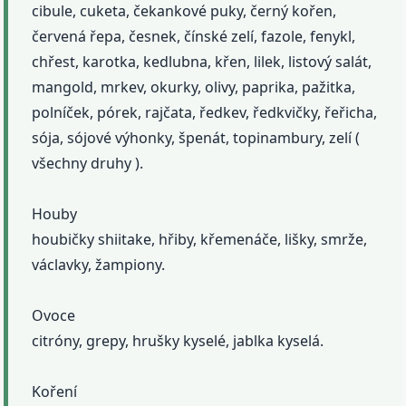
cibule, cuketa, čekankové puky, černý kořen,
červená řepa, česnek, čínské zelí, fazole, fenykl,
chřest, karotka, kedlubna, křen, lilek, listový salát,
mangold, mrkev, okurky, olivy, paprika, pažitka,
polníček, pórek, rajčata, ředkev, ředkvičky, řeřicha,
sója, sójové výhonky, špenát, topinambury, zelí (
všechny druhy ).
Houby
houbičky shiitake, hřiby, křemenáče, lišky, smrže,
václavky, žampiony.
Ovoce
citróny, grepy, hrušky kyselé, jablka kyselá.
Koření