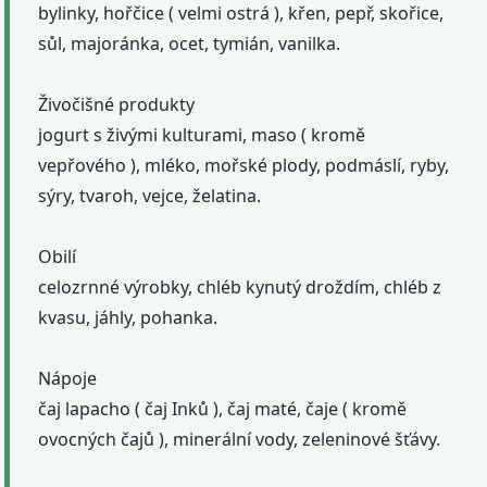
bylinky, hořčice ( velmi ostrá ), křen, pepř, skořice,
sůl, majoránka, ocet, tymián, vanilka.
Živočišné produkty
jogurt s živými kulturami, maso ( kromě
vepřového ), mléko, mořské plody, podmáslí, ryby,
sýry, tvaroh, vejce, želatina.
Obilí
celozrnné výrobky, chléb kynutý droždím, chléb z
kvasu, jáhly, pohanka.
Nápoje
čaj lapacho ( čaj Inků ), čaj maté, čaje ( kromě
ovocných čajů ), minerální vody, zeleninové šťávy.