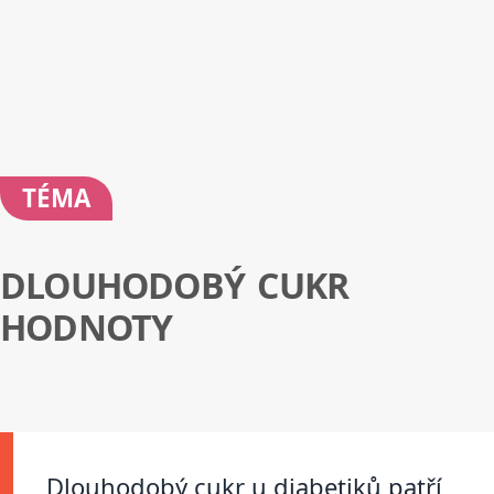
TÉMA
DLOUHODOBÝ CUKR
HODNOTY
Dlouhodobý cukr u diabetiků patří