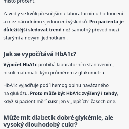
místo procent.
Zavedly se kvůli přesnějšímu laboratornímu hodnocení
a mezinárodnímu sjednocení výsledků.
Pro pacienta je
důležitější sledovat trend
než samotný převod mezi
starými a novými jednotkami.
Jak se vypočítává HbA1c?
Výpočet HbA1c
probíhá laboratorním stanovením,
nikoli matematickým průměrem z glukometru.
HbA1c vyjadřuje podíl hemoglobinu navázaného
na glukózu.
Proto může být HbA1c zvýšený i tehdy
,
když si pacient měří
cukr
jen v „lepších“ časech dne.
Může mít diabetik dobré glykémie, ale
vysoký
dlouhodobý
cukr
?