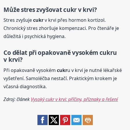
Může stres zvyšovat
cukr
v krvi?
Stres zvyšuje
cukr
v krvi přes hormon kortizol.
Chronický stres zhoršuje kompenzaci. Pro čtenáře je
důležitá i psychická hygiena.
Co dělat při opakovaně vysokém
cukr
u
v krvi?
Při opakovaně vysokém
cukr
u v krvi je nutné lékařské
vyšetření. Samoléčba nestačí. Praktickým krokem je
včasná diagnostika.
Zdroj: článek
Vysoký cukr v krvi: příčiny, příznaky a řešení