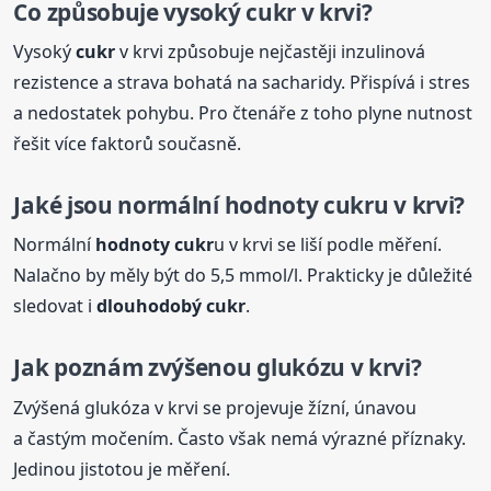
Co způsobuje vysoký
cukr
v krvi?
Vysoký
cukr
v krvi způsobuje nejčastěji inzulinová
rezistence a strava bohatá na sacharidy. Přispívá i stres
a nedostatek pohybu. Pro čtenáře z toho plyne nutnost
řešit více faktorů současně.
Jaké jsou normální
hodnoty
cukr
u v krvi?
Normální
hodnoty
cukr
u v krvi se liší podle měření.
Nalačno by měly být do 5,5 mmol/l. Prakticky je důležité
sledovat i
dlouhodobý
cukr
.
Jak poznám zvýšenou glukózu v krvi?
Zvýšená glukóza v krvi se projevuje žízní, únavou
a častým močením. Často však nemá výrazné příznaky.
Jedinou jistotou je měření.