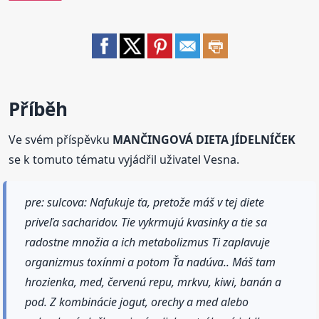
Příběh
Ve svém příspěvku
MANČINGOVÁ DIETA JÍDELNÍČEK
se k tomuto tématu vyjádřil uživatel Vesna.
pre: sulcova: Nafukuje ťa, pretože máš v tej diete
priveľa sacharidov. Tie vykrmujú kvasinky a tie sa
radostne množia a ich metabolizmus Ti zaplavuje
organizmus toxínmi a potom Ťa nadúva.. Máš tam
hrozienka, med, červenú repu, mrkvu, kiwi, banán a
pod. Z kombinácie jogut, orechy a med alebo