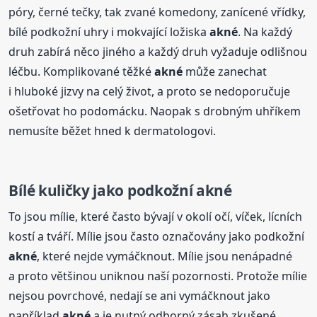
póry, černé tečky, tak zvané komedony, zanícené vřídky,
bílé podkožní uhry i mokvající ložiska
akné
. Na každý
druh zabírá něco jiného a každý druh vyžaduje odlišnou
léčbu. Komplikované těžké
akné
může zanechat
i hluboké jizvy na celý život, a proto se nedoporučuje
ošetřovat ho podomácku. Naopak s drobným uhříkem
nemusíte běžet hned k dermatologovi.
Bílé kuličky jako podkožní
akné
To jsou mílie, které často bývají v okolí očí, víček, lícních
kostí a tváří. Mílie jsou často označovány jako podkožní
akné
, které nejde vymáčknout. Mílie jsou nenápadné
a proto většinou uniknou naší pozornosti. Protože mílie
nejsou povrchové, nedají se ani vymáčknout jako
například
akné
a je nutný odborný zásah zkušené