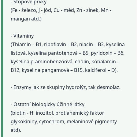
- Stopové prvky
(Fe - železo, J - jód, Cu - měď, Zn - zinek, Mn -
mangan atd.)
- Vitaminy
(Thiamin – B1, riboflavin – B2, niacin – B3, kyselina
listová, kyselina pantotenová – B5, pyridoxin – B6,
kyselina p-aminobenzoová, cholin, kobalamin –
B12, kyselina pangamová – B15, kalciferol – D).
- Enzymy jak ze skupiny hydrolýz, tak desmolaz.
- Ostatní biologicky účinné látky
(biotin - H, inozitol, protianemický faktor,
glykokininy, cytochrom, melaninové pigmenty
atd).