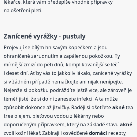
lékařce, která vám předepíše vhodné přípravky
na ošetření pleti.
Zanícené vyrážky - pustuly
Projevují se bílým hnisavým kopečkem a jsou
ohraničené zarudnutím a zapálenou pokožkou. Ty
mírnější zmizí do pěti dnů, komplikovanější se léčí
i deset dní. Ať by vás to jakkoliv lákalo, zanícené vyrážky
si v žádném případě nemačkejte ani nijak nenípejte.
Nejenže si pokožku podráždíte ještě více, ale zároveň je
téměř jisté, že si do ní zanesete infekci. A ta může
způsobit dokonce až jizvičky. Raději si ošetřete
akné
tea
tree olejem, pleťovou vodou z lékárny nebo
doporučeným přípravkem, který na základě stavu
akné
zvolí kožní lékař. Zabírají i osvědčené
domácí
recepty,