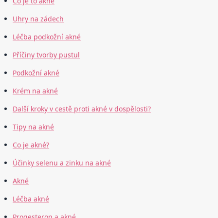
Co je to akné
Uhry na zádech
Léčba podkožní akné
Příčiny tvorby pustul
Podkožní akné
Krém na akné
Další kroky v cestě proti akné v dospělosti?
Tipy na akné
Co je akné?
Účinky selenu a zinku na akné
Akné
Léčba akné
Progesteron a akné