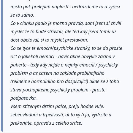
misto pak prelepim naplasti - nedrazdi me to a vyresi
se to samo.
Co v clanku padlo je mozna pravda, sam jsem si chvili
myslel ze to bude stravou, ale ted kdy jsem tomu uz
dost obetoval, si to myslet prestavam.
Co se tyce te emocni/psychicke stranky, to se da proste
rict o jakekoli nemoci - navic akne obvykle zacina v
puberte - tedy kdy nejde o nejaky emocni / psychicky
problem a az casem na zaklade probihajiciho
(rekneme normalniho pro dospivajici) akne se z toho
stava pochopitelne psychicky problem - proste
podpasovka.
Vsem stizenym drzim palce, preju hodne vule,
sebeovladani a trpelivosti, at to vy (i ja) vydrzite a
prekonate, opravdu z celeho srdce.