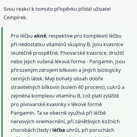
Svou reakci k tomuto příspěvku přidal uživatel
Cempírek.
Pro léčbu
akné
, respektive pro komplexní léčbu
při nedostatku vitamínů skupiny B, jsou kvasnice
skutečně prospěšné, Pivovarské kvasnice, droždí
nebo jejich sušená léková forma - Pangamin, jsou
přirozeným zdrojem bílkovin a jiných biologicky
cenných látek. Mají bohatý obsah dobře
stravitelných bílkovin (kolem 40 procent), cukrů a
zejména komplexu vitamínu B, což platí zvláště
pro pivovarské kvasinky v lékové formě
Pangamin. Ta se obecně využívá při léčbě
nervových onemocnění, při zánětlivých kožních
chorobách (tedy i
léčba
uhrů), při poruchách