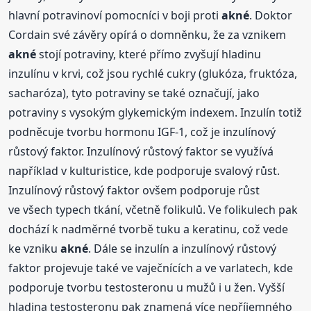
hlavní potravinoví pomocníci v boji proti
akné
. Doktor
Cordain své závěry opírá o domněnku, že za vznikem
akné
stojí potraviny, které přímo zvyšují hladinu
inzulínu v krvi, což jsou rychlé cukry (glukóza, fruktóza,
sacharóza), tyto potraviny se také označují, jako
potraviny s vysokým glykemickým indexem. Inzulín totiž
podněcuje tvorbu hormonu IGF-1, což je inzulínový
růstový faktor. Inzulínový růstový faktor se využívá
například v kulturistice, kde podporuje svalový růst.
Inzulínový růstový faktor ovšem podporuje růst
ve všech typech tkání, včetně folikulů. Ve folikulech pak
dochází k nadměrné tvorbě tuku a keratinu, což vede
ke vzniku
akné
. Dále se inzulín a inzulínový růstový
faktor projevuje také ve vaječnících a ve varlatech, kde
podporuje tvorbu testosteronu u mužů i u žen. Vyšší
hladina testosteronu pak znamená více nepříjemného