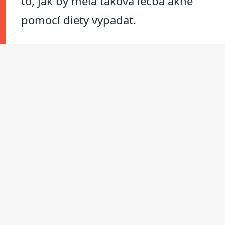
to, jak by měla taková léčba akné
pomocí diety vypadat.