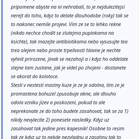
pripomene abyste na ni nehrabali, to je nejdulezitejsi
nerejt do toho, kdyz to delate dlouhodobe (roky) tak se
to nakonec nemile projevi. Vim ze se to lehko rekne
(nikdo nechce chodit se zlutejma pupinkama na
ksichte), tak mazejte antibiotikama nebo vysusujte tea
trea olejem nebo proste trpelivosti hlavne je nechte
vyhnit prirozene, jinak se nezahoji a i kdyz ho oddelate
stejne tam zustane, jak je videt po zhojeni - dostanete
se akorat do kolotoce.
Stesti v nestesti mastny kuze je ze je odolna, tim ze je
promastena bohuzel zpusobuje akne, ale dlouho
odola vzniku jizev a poskozeni, pokud to ale
neprekonate ze do toho budete zasahovat, tak se za 1)
nikdy nevylecite 2) ponesete nasledky. Kdyz uz
zasahovat tak jedine pres kapesnik! Osobne to resim
tak ze kdyz uz to nekde nezvladnu a zasahnu tak to