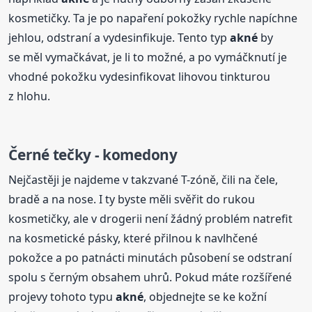
kosmetičky. Ta je po napaření pokožky rychle napíchne
jehlou, odstraní a vydesinfikuje. Tento typ
akné
by
se měl vymačkávat, je li to možné, a po vymáčknutí je
vhodné pokožku vydesinfikovat lihovou tinkturou
z hlohu.
Černé tečky - komedony
Nejčastěji je najdeme v takzvané T-zóně, čili na čele,
bradě a na nose. I ty byste měli svěřit do rukou
kosmetičky, ale v drogerii není žádný problém natrefit
na kosmetické pásky, které přilnou k navlhčené
pokožce a po patnácti minutách působení se odstraní
spolu s černým obsahem uhrů. Pokud máte rozšířené
projevy tohoto typu
akné
, objednejte se ke kožní