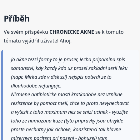
Příběh
Ve svém příspěvku
CHRONICKE AKNE
se k tomuto
tématu vyjádřil uživatel Ahoj.
Jo akne tezsi formy to je pruser, lecba pripomina spis
samanstvi, kdy kazdy kdo uz prosel zakladni serii leku
(napr. Mirka zde v diskusi) nejspis potvrdi ze to
dlouhodobe nefunguje.
Nicmene antibioticke masti kratkodobe nez vznikne
rezistence by pomoct meli, chce to proto nevynechavat
a vytezit z toho maximum nez se snizi ucinek - vyuzijte
toho ze namazana kuze (tyto pripravky jsou obvykle
proste nechutny jak cichove, konzistenci tak hlavne
mizernym pocitem pri noseni - bohuzel) vam