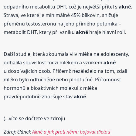
odpadního metabolitu DHT, což je největší přítel s
akné
.
Strava, ve které je minimálně 45% bílkovin, snižuje
přeměnu testosteronu na jeho přímého potomka –
metabolit DHT, který při vzniku
akné
hraje hlavní roli.
Další studie, která zkoumala vliv mléka na adolescenty,
odhalila souvislost mezi mlékem a vznikem
akné
u dospívajících osob. Přičemž nezáleželo na tom, zdali
mléko bylo odtučněné nebo plnotučné. Přítomnost
hormonů a bioaktivních molekul z mléka
pravděpodobně zhoršuje stav
akné
.
(...více se dočtete ve zdroji)
Zdroj: článek
Akné a jak proti němu bojovat dietou