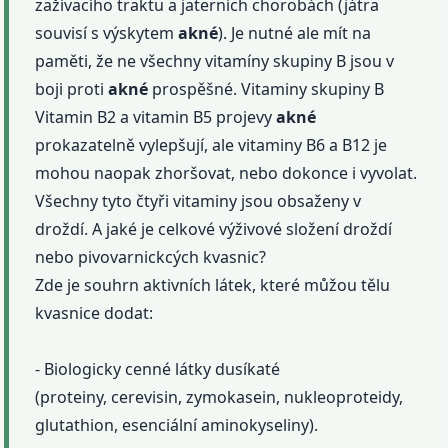
zažívacího traktu a jaterních chorobách (játra
souvisí s výskytem
akné
). Je nutné ale mít na
paměti, že ne všechny vitamíny skupiny B jsou v
boji proti
akné
prospěšné. Vitaminy skupiny B
Vitamin B2 a vitamin B5 projevy
akné
prokazatelně vylepšují, ale vitaminy B6 a B12 je
mohou naopak zhoršovat, nebo dokonce i vyvolat.
Všechny tyto čtyři vitaminy jsou obsaženy v
droždí. A jaké je celkové výživové složení droždí
nebo pivovarnickcých kvasnic?
Zde je souhrn aktivních látek, které můžou tělu
kvasnice dodat:
- Biologicky cenné látky dusíkaté
(proteiny, cerevisin, zymokasein, nukleoproteidy,
glutathion, esenciální aminokyseliny).