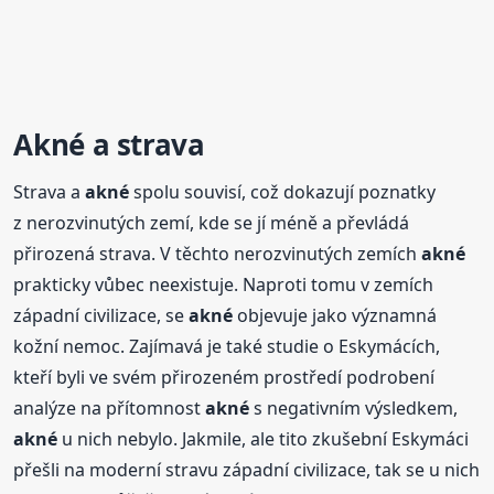
Akné
a strava
Strava a
akné
spolu souvisí, což dokazují poznatky
z nerozvinutých zemí, kde se jí méně a převládá
přirozená strava. V těchto nerozvinutých zemích
akné
prakticky vůbec neexistuje. Naproti tomu v zemích
západní civilizace, se
akné
objevuje jako významná
kožní nemoc. Zajímavá je také studie o Eskymácích,
kteří byli ve svém přirozeném prostředí podrobení
analýze na přítomnost
akné
s negativním výsledkem,
akné
u nich nebylo. Jakmile, ale tito zkušební Eskymáci
přešli na moderní stravu západní civilizace, tak se u nich