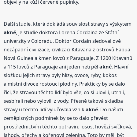
objevily na kůži červené pupínky.
Další studie, která dokládá souvislost stravy s výskytem
akné
, je studie doktora Lorena Cordaina ze Státní
univerzity v Coloradu. Doktor Cordain sledoval dvě
nezápadní civilizace, civilizaci Kitavana z ostrovů Papua
Nová Guinea a kmen lovců z Paraguaje. Z 1200 Kitavanů
a 115 lovců z Paraguaje ani jeden netrpěl
akné
. Hlavní
složkou jejich stravy byly hlízy, ovoce, ryby, kokos
a místní divoce rostoucí plodiny. Prakticky by se dalo
říci, že stravou těchto lidí bylo vše, co si ulovili, utrhli,
sesbírali nebo vylovili z vody. Přesně taková skladba
stravy u těchto lidí vylučovala vznik
akné
. Do našich
zeměpisných podmínek by se to dalo převést
prostřednictvím těchto potravin: losos, hovězí svíčková,
jahody, ořechy a kořenová zelenina. Toto by měli být